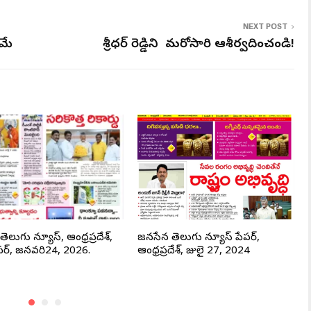
NEXT POST
రమే
శ్రీధర్ రెడ్డిని మరోసారి ఆశీర్వదించండి!
ెలుగు న్యూస్, ఆంధ్రప్రదేశ్,
జనసేన తెలుగు న్యూస్ పేపర్,
పర్, జనవరి24, 2026.
ఆంధ్రప్రదేశ్, జులై 27, 2024