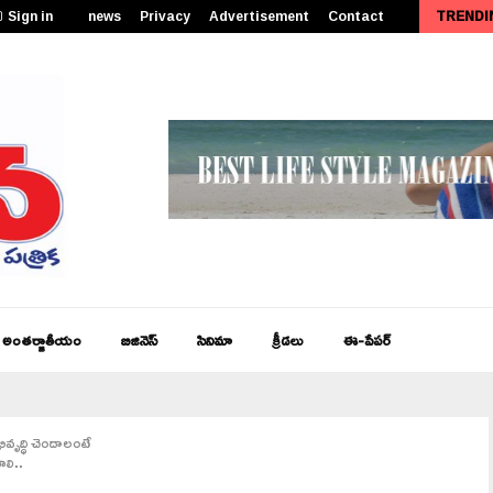
Sign in
news
Privacy
Advertisement
Contact
TRENDI
పీఎం కేంద్రీయ విద్యాలయం సత్తెనపల్లిలో 11వ తరగతి ప్రారంభోత్సవం…
అంతర్జాతీయం
బిజినెస్
సినిమా
క్రీడలు
ఈ-పేపర్
భివృద్ధి చెందాలంటే
ాలి..