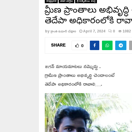
అంధ్రప్రదేశ్
తాజా వార్తలు
శ్రీ సత్యసాయి జిల్లా
గ్రామీణ ప్రాంతాలు అభివృద్
తెదేపా అధికారంలోకి రావా
by
క్రాంతి కుమార్ చేవూరి
April 7, 2024
0
1082
SHARE
0
జగన్ మాయమాటలు నమ్మొద్దు .
గ్రామీణ ప్రాంతాలు అభివృద్ధి చెందాలంటే
తెదేపా అధికారంలోకి రావాలి….