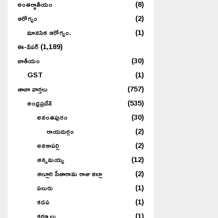
అంతర్జాతీయం
(8)
ఆరోగ్యం
(2)
మానసిక ఆరోగ్యం.
(1)
ఈ-పేపర్
(1,189)
జాతీయం
(30)
GST
(1)
తాజా వార్తలు
(757)
అంధ్రప్రదేశ్
(535)
అనంతపురం
(30)
రాయదుర్గం
(2)
అనకాపల్లి
(2)
ఆన్నమయ్య
(12)
ఆల్లూరి సీతారామ రాజు జిల్లా
(2)
ఏలురు
(1)
కడప
(1)
కర్నూలు
(1)