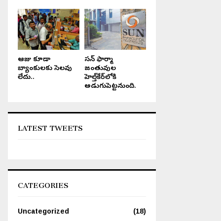
ఆరోజు కూడా
సన్ ఫార్మా
బ్యాంకులకు సెలవు
జంతువుల
లేదు..
హెల్త్‌కేర్‌లోకి
అడుగుపెట్టనుంది.
LATEST TWEETS
నెల్లూరు జిల్లా లో కుండపోత వర్షం
తల్లిపాల వారోత్సవాలు
CATEGORIES
Uncategorized
(18)