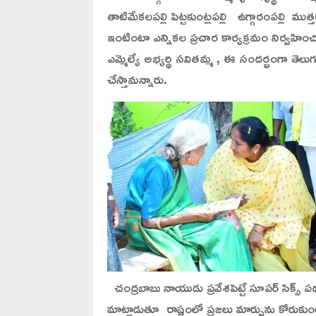
తాటిమేకలపల్లి పెట్టకుంట్లపల్లి ఉగ్గారంపల్లి
ఇంటింటా ఎన్నికల ప్రచార కార్యక్రమం నిర్వహిం
ఎమ్మెల్యే అభ్యర్థి సవితమ్మ , ఈ సందర్భంగా తెలుగ
చేస్తామన్నారు.
చంద్రబాబు నాయుడు ప్రవేశపెట్టే సూపర్ సిక్స
మాట్లాడుతూ రాష్ట్రంలో ప్రజలు మార్పును కోరుకుంట