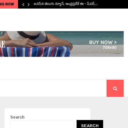
NG NOW
జనసేన తెలుగు న్యూస్, ఆంధ్రప్రదేశ్ ఈ – పేపర్,…
Search
SEARCH