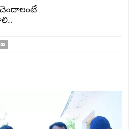
ధి చెందాలంటే
లి..