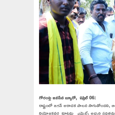
గోరంట్ల జనసేన బ్యూరో, ఏప్రిల్ 06:
రాష్ట్రంలో జగన్ అరాచక పాలన సాగుతోందని,
నియోజకవర్గ కూటమి ఎమ్మెల్యే అభ్యర్థి సవి