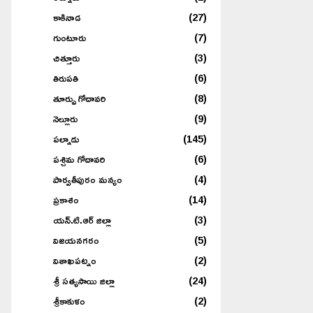
కాకినాడ
(27)
గుంటూరు
(7)
చిత్తూరు
(3)
తిరుపతి
(6)
తూర్పు గోదావరి
(8)
నెల్లూరు
(9)
పల్నాడు
(145)
పశ్చిమ గోదావరి
(6)
పార్వతీపురం మన్యం
(4)
ప్రకాశం
(14)
యన్.టి.ఆర్ జిల్లా
(3)
విజయనగరం
(5)
విశాఖపట్నం
(2)
శ్రీ సత్యసాయి జిల్లా
(24)
శ్రీకాకుళం
(2)