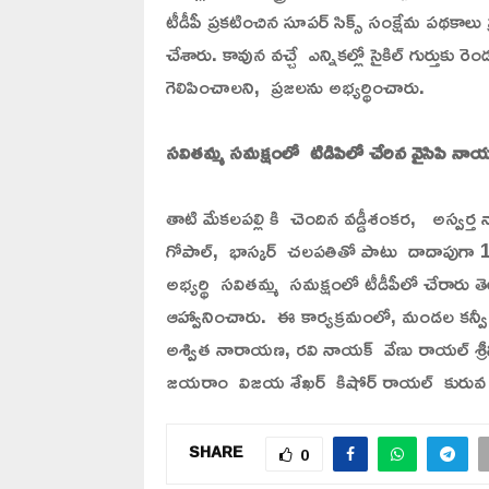
టీడీపీ ప్రకటించిన సూపర్ సిక్స్ సంక్షేమ పథకాలు
చేశారు. కావున వచ్చే ఎన్నికల్లో సైకిల్ గుర్తుకు 
గెలిపించాలని, ప్రజలను అభ్యర్థించారు.
సవితమ్మ సమక్షంలో టిడిపిలో చేరిన వైసిపి న
తాటి మేకలపల్లి కి చెందిన వడ్డీశంకర, అస్వర్త
గోపాల్, భాస్కర్ చలపతితో పాటు దాదాపుగా 1
అభ్యర్థి సవితమ్మ సమక్షంలో టీడీపీలో చేరారు తె
ఆహ్వానించారు. ఈ కార్యక్రమంలో, మండల కన్వీ
అశ్విత నారాయణ, రవి నాయక్ వేణు రాయల్ శ్రీన
జయరాం విజయ శేఖర్ కిషోర్ రాయల్ కురువ మల్లిక
SHARE
0