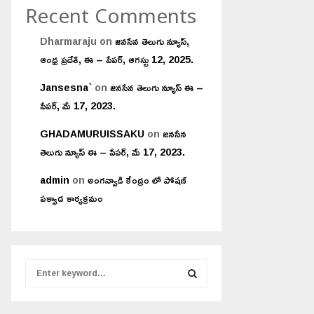
Recent Comments
Dharmaraju
on
జనసేన తెలుగు న్యూస్,
ఆంధ్ర ప్రదేశ్, ఈ – పేపర్, ఆగస్టు 12, 2025.
Jansesna`
on
జనసేన తెలుగు న్యూస్ ఈ –
పేపర్, మే 17, 2023.
GHADAMURUISSAKU
on
జనసేన
తెలుగు న్యూస్ ఈ – పేపర్, మే 17, 2023.
admin
on
అంగన్వాడి కేంద్రం లో పోషణ్
పక్వాడ కార్యక్రమం
S
e
a
S
r