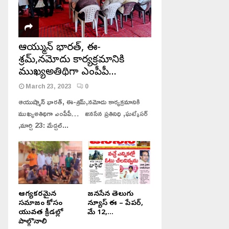
ఆయుష్మాన్ భారత్, ఈ-
శ్రమ్,నమోదు కార్యక్రమానికి
ముఖ్యఅతిథిగా ఎంపీపీ…
March 23, 2023
0
ఆయుష్మాన్ భారత్, ఈ-శ్రమ్,నమోదు కార్యక్రమానికి
ముఖ్యఅతిథిగా ఎంపీపీ… జనసేన ప్రతినిధి ,ఘట్కేసర్
,మార్చి 23: మేడ్చల్...
ఆరోగ్యకరమైన
జనసేన తెలుగు
సమాజం కోసం
న్యూస్ ఈ – పేపర్,
యువత క్రీడల్లో
మే 12,...
పాల్గొనాలి