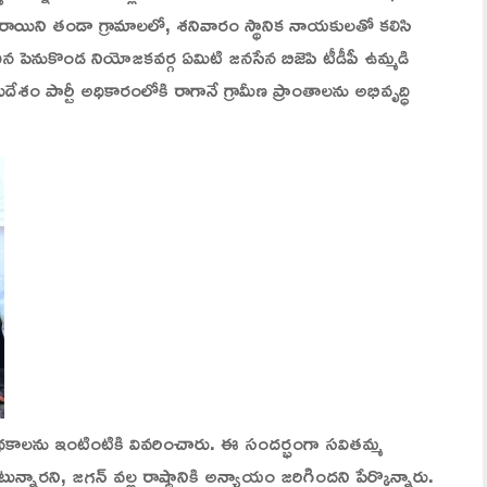
 ముత్తరాయిని తండా గ్రామాలలో, శనివారం స్థానిక నాయకులతో కలిసి
చిన పెనుకొండ నియోజకవర్గ ఏమిటి జనసేన బిజెపి టీడీపీ ఉమ్మడి
ుదేశం పార్టీ అధికారంలోకి రాగానే గ్రామీణ ప్రాంతాలను అభివృద్ధి
్ పథకాలను ఇంటింటికి వివరించారు. ఈ సందర్భంగా సవితమ్మ
ున్నారని, జగన్ వల్ల రాష్ట్రానికి అన్యాయం జరిగిందని పేర్కొన్నారు.