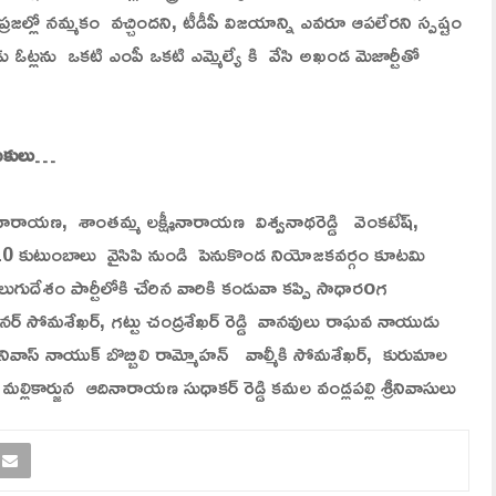
 ప్రజల్లో నమ్మకం వచ్చిందని, టీడీపీ విజయాన్ని ఎవరూ ఆపలేరని స్పష్టం
రెండు ఓట్లను ఒకటి ఎంపీ ఒకటి ఎమ్మెల్యే కి వేసి అఖండ మెజార్టీతో
ాయకులు…
 నారాయణ, శాంతమ్మ లక్ష్మీనారాయణ విశ్వనాథరెడ్డి వెంకటేష్,
0 కుటుంబాలు వైసిపి నుండి పెనుకొండ నియోజకవర్గం కూటమి
లుగుదేశం పార్టీలోకి చేరిన వారికి కండువా కప్పి సాధారoగ
నర్ సోమశేఖర్, గట్టు చంద్రశేఖర్ రెడ్డి వానవులు రాఘవ నాయుడు
ివాస్ నాయుక్ బొబ్బిలి రామ్మోహన్ వాల్మీకి సోమశేఖర్, కురుమాల
ార్జున ఆదినారాయణ సుధాకర్ రెడ్డి కమల వండ్లపల్లి శ్రీనివాసులు