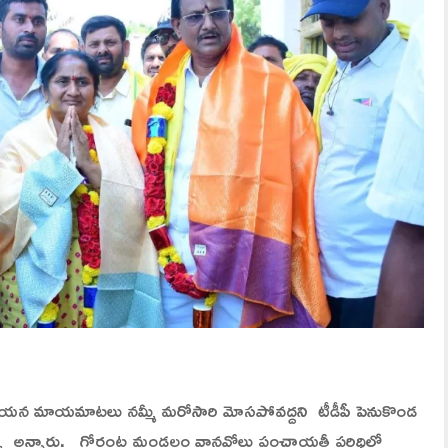
 ఆయన మాయమాటలు నమ్మీ మరోసారి మోసపోవద్దని టీడీపీ పెనుకొండ
తమ్మ అన్నారు. గోరంట్ల మండలం వానవోలు పంచాయతీ పరిధిలో