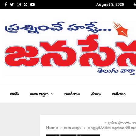
Facebook
Twitter
Instagram
Pinterest
Youtube
August 8, 2026
జనసేన తెలుగు న్యూస్ ఆంధ్రప్రదేశ్ ఈ – పేపర్,…
హొమ్
తాజా వార్తలు
రాజకీయం
నేరాలు
జాతీయం
గ్రామీణ ప్రాంతాలు అ
Home
తాజా వార్తలు
అంధ్రప్రదేశ్
తెదేపా అధికారంలోకి రావ