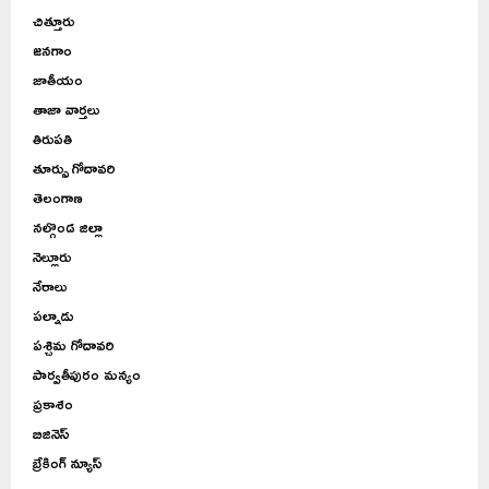
చిత్తూరు
జనగాం
జాతీయం
తాజా వార్తలు
తిరుపతి
తూర్పు గోదావరి
తెలంగాణ
నల్గొండ జిల్లా
నెల్లూరు
నేరాలు
పల్నాడు
పశ్చిమ గోదావరి
పార్వతీపురం మన్యం
ప్రకాశం
బిజినెస్
బ్రేకింగ్ న్యూస్