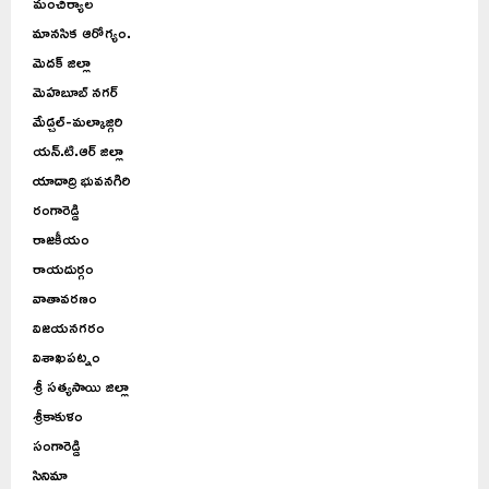
మంచిర్యాల
మానసిక ఆరోగ్యం.
మెదక్ జిల్లా
మెహబూబ్ నగర్
మేడ్చల్-మల్కాజ్గిరి
యన్.టి.ఆర్ జిల్లా
యాదాద్రి భువనగిరి
రంగారెడ్డి
రాజకీయం
రాయదుర్గం
వాతావరణం
విజయనగరం
విశాఖపట్నం
శ్రీ సత్యసాయి జిల్లా
శ్రీకాకుళం
సంగారెడ్డి
సినిమా