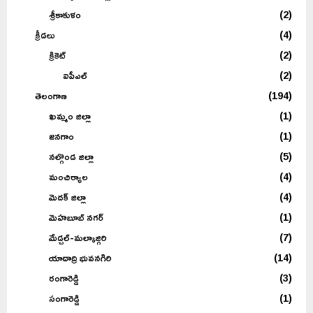
శ్రీకాకుళం
(2)
క్రీడలు
(4)
క్రికెట్
(2)
ఐపీఎల్
(2)
తెలంగాణ
(194)
ఖమ్మం జిల్లా
(1)
జనగాం
(1)
నల్గొండ జిల్లా
(5)
మంచిర్యాల
(4)
మెదక్ జిల్లా
(4)
మెహబూబ్ నగర్
(1)
మేడ్చల్-మల్కాజ్గిరి
(7)
యాదాద్రి భువనగిరి
(14)
రంగారెడ్డి
(3)
సంగారెడ్డి
(1)