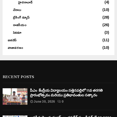
హైదరాబాద్
(4)
నేరాలు
(10)
బ్రేకింగ్ న్యూస్
(28)
రాజకీయం
(26)
సినిమా
(3)
బిజినెస్
(11)
వాతావరణం
(10)
RECENT POSTS
పీఎం కేంద్రీయ విద్యాలయం సత్తెనపల్లిలో 11వ తరగతి
ప్రారంభోత్సవం మరియు ప్రతిభావంతుల సత్కారం
June 30, 2026
0