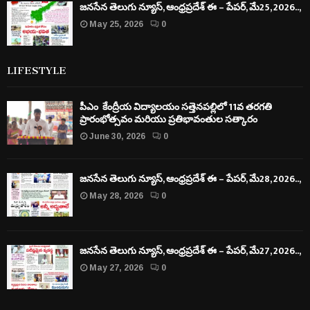
జనసేన తెలుగు న్యూస్, ఆంధ్రప్రదేశ్ ఈ – పేపర్, మే25, 2026..,
May 25, 2026
0
LIFESTYLE
పీఎం కేంద్రీయ విద్యాలయం సత్తెనపల్లిలో 11వ తరగతి
ప్రారంభోత్సవం మరియు ప్రతిభావంతుల సత్కారం
June 30, 2026
0
జనసేన తెలుగు న్యూస్, ఆంధ్రప్రదేశ్ ఈ – పేపర్, మే28, 2026..,
May 28, 2026
0
జనసేన తెలుగు న్యూస్, ఆంధ్రప్రదేశ్ ఈ – పేపర్, మే27, 2026..,
May 27, 2026
0