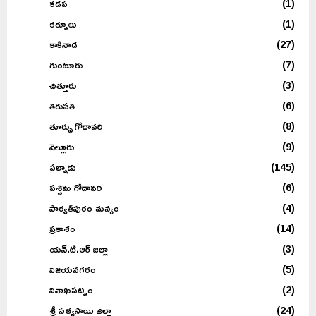
కడప
(1)
కర్నూలు
(1)
కాకినాడ
(27)
గుంటూరు
(7)
చిత్తూరు
(3)
తిరుపతి
(6)
తూర్పు గోదావరి
(8)
నెల్లూరు
(9)
పల్నాడు
(145)
పశ్చిమ గోదావరి
(6)
పార్వతీపురం మన్యం
(4)
ప్రకాశం
(14)
యన్.టి.ఆర్ జిల్లా
(3)
విజయనగరం
(5)
విశాఖపట్నం
(2)
శ్రీ సత్యసాయి జిల్లా
(24)