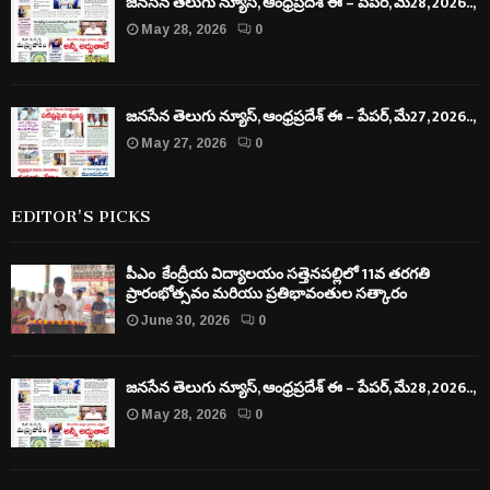
జనసేన తెలుగు న్యూస్, ఆంధ్రప్రదేశ్ ఈ – పేపర్, మే28, 2026..,
May 28, 2026
0
జనసేన తెలుగు న్యూస్, ఆంధ్రప్రదేశ్ ఈ – పేపర్, మే27, 2026..,
May 27, 2026
0
EDITOR'S PICKS
పీఎం కేంద్రీయ విద్యాలయం సత్తెనపల్లిలో 11వ తరగతి
ప్రారంభోత్సవం మరియు ప్రతిభావంతుల సత్కారం
June 30, 2026
0
జనసేన తెలుగు న్యూస్, ఆంధ్రప్రదేశ్ ఈ – పేపర్, మే28, 2026..,
May 28, 2026
0