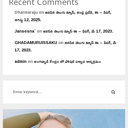
Recent Comments
Dharmaraju
on
జనసేన తెలుగు న్యూస్, ఆంధ్ర ప్రదేశ్, ఈ – పేపర్,
ఆగస్టు 12, 2025.
Jansesna`
on
జనసేన తెలుగు న్యూస్ ఈ – పేపర్, మే 17, 2023.
GHADAMURUISSAKU
on
జనసేన తెలుగు న్యూస్ ఈ – పేపర్, మే
17, 2023.
admin
on
అంగన్వాడి కేంద్రం లో పోషణ్ పక్వాడ కార్యక్రమం
S
e
a
S
r
c
E
h
f
A