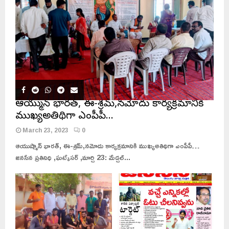
ఆయుష్మాన్ భారత్, ఈ-శ్రమ్,నమోదు కార్యక్రమానికి
ముఖ్యఅతిథిగా ఎంపీపీ…
March 23, 2023
0
ఆయుష్మాన్ భారత్, ఈ-శ్రమ్,నమోదు కార్యక్రమానికి ముఖ్యఅతిథిగా ఎంపీపీ…
జనసేన ప్రతినిధి ,ఘట్కేసర్ ,మార్చి 23: మేడ్చల్...