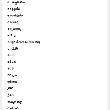
అంతర్జాతీయం
అంధ్రప్రదేశ్
అనంతపురం
అనకాపల్లి
ఆన్నమయ్య
ఆరోగ్యం
ఆల్లూరి సీతారామ రాజు జిల్లా
ఈ-పేపర్
ఏలురు
ఐపీఎల్
కడప
కర్నూలు
కాకినాడ
క్రికెట్
క్రీడలు
ఖమ్మం జిల్లా
గుంటూరు