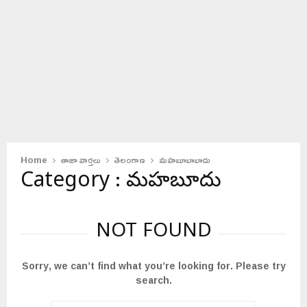
Home
తాజా వార్తలు
తెలంగాణ
మహబూబాబాదు
Category : మహబూబాబాదు
NOT FOUND
Sorry, we can’t find what you’re looking for. Please try
search.