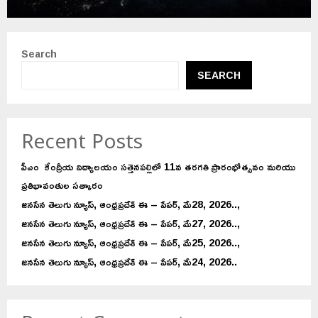
Search
SEARCH
Recent Posts
పీఎం కేంద్రీయ విద్యాలయం సత్తెనపల్లిలో 11వ తరగతి ప్రారంభోత్సవం మరియు
ప్రతిభావంతుల సత్కారం
జనసేన తెలుగు న్యూస్, ఆంధ్రప్రదేశ్ ఈ – పేపర్, మే28, 2026..,
జనసేన తెలుగు న్యూస్, ఆంధ్రప్రదేశ్ ఈ – పేపర్, మే27, 2026..,
జనసేన తెలుగు న్యూస్, ఆంధ్రప్రదేశ్ ఈ – పేపర్, మే25, 2026..,
జనసేన తెలుగు న్యూస్, ఆంధ్రప్రదేశ్ ఈ – పేపర్, మే24, 2026..