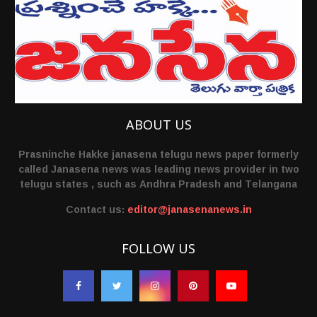
ABOUT US
Prasninche Hakke janasena telugu news paper formerly
called Janasena news was leading news provider in two
telugu states , such as Andhra Pradesh and Telangana
Contact us:
editor@janasenanews.in
FOLLOW US