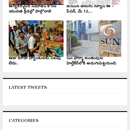
ఆరోగ్యకరమైన సమాజం కోసం
జనసేన తెలుగు న్యూస్ ఈ –
యువత క్రీడల్లో పాల్గొనాలి
పేపర్, మే 12,...
ఆరోజు కూడా బ్యాంకులకు సెలవు
సన్ ఫార్మా జంతువుల
లేదు..
హెల్త్‌కేర్‌లోకి అడుగుపెట్టనుంది.
LATEST TWEETS
CATEGORIES