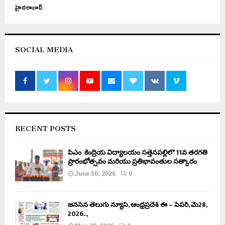
హైదరాబాద్
SOCIAL MEDIA
RECENT POSTS
పీఎం కేంద్రీయ విద్యాలయం సత్తెనపల్లిలో 11వ తరగతి
ప్రారంభోత్సవం మరియు ప్రతిభావంతుల సత్కారం
June 30, 2026
0
జనసేన తెలుగు న్యూస్, ఆంధ్రప్రదేశ్ ఈ – పేపర్, మే28,
2026..,