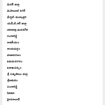
మెదక్ జిల్లా
మెహబూబ్ నగర్
మేడ్చల్-మల్కాజ్గిరి
యన్.టి.ఆర్ జిల్లా
యాదాద్రి భువనగిరి
రంగారెడ్డి
రాజకీయం
రాయదుర్గం
వాతావరణం
విజయనగరం
విశాఖపట్నం
శ్రీ సత్యసాయి జిల్లా
శ్రీకాకుళం
సంగారెడ్డి
సినిమా
హైదరాబాద్