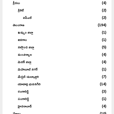
క్రీడలు
(4)
క్రికెట్
(2)
ఐపీఎల్
(2)
తెలంగాణ
(194)
ఖమ్మం జిల్లా
(1)
జనగాం
(1)
నల్గొండ జిల్లా
(5)
మంచిర్యాల
(4)
మెదక్ జిల్లా
(4)
మెహబూబ్ నగర్
(1)
మేడ్చల్-మల్కాజ్గిరి
(7)
యాదాద్రి భువనగిరి
(14)
రంగారెడ్డి
(3)
సంగారెడ్డి
(1)
హైదరాబాద్
(4)
నేరాలు
(10)