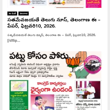
ఈ-పేపర్
తెలంగాణ
సత్యమేవజయతే తెలుగు న్యూస్, తెలంగాణ ఈ –
పేపర్, ఫిబ్రవరి10, 2026.
సత్యమేవజయతే తెలుగు న్యూస్, తెలంగాణ ఈ – పేపర్, ఫిబ్రవరి10, 2026.
[/dflip...