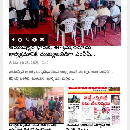
ఆయుష్మాన్ భారత్, ఈ-శ్రమ్,నమోదు
కార్యక్రమానికి ముఖ్యఅతిథిగా ఎంపీపీ…
March 23, 2023
0
ఆయుష్మాన్ భారత్, ఈ-శ్రమ్,నమోదు కార్యక్రమానికి ముఖ్యఅతిథిగా ఎంపీపీ…
జనసేన ప్రతినిధి ,ఘట్కేసర్ ,మార్చి 23: మేడ్చల్...
ఆరోగ్యకరమైన సమాజం కోసం
జనసేన తెలుగు న్యూస్ ఈ –