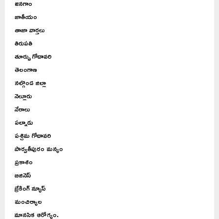
జనగాం
జాతీయం
తాజా వార్తలు
తిరుపతి
తూర్పు గోదావరి
తెలంగాణ
నల్గొండ జిల్లా
నెల్లూరు
నేరాలు
పల్నాడు
పశ్చిమ గోదావరి
పార్వతీపురం మన్యం
ప్రకాశం
బిజినెస్
బ్రేకింగ్ న్యూస్
మంచిర్యాల
మానసిక ఆరోగ్యం.