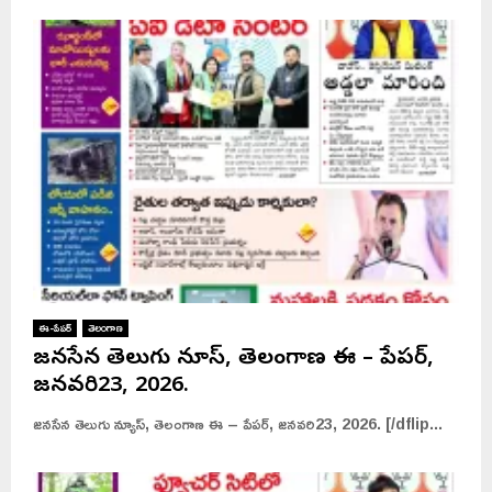
ఈ-పేపర్
తెలంగాణ
జనసేన తెలుగు న్యూస్, తెలంగాణ ఈ – పేపర్,
జనవరి23, 2026.
జనసేన తెలుగు న్యూస్, తెలంగాణ ఈ – పేపర్, జనవరి23, 2026. [/dflip...