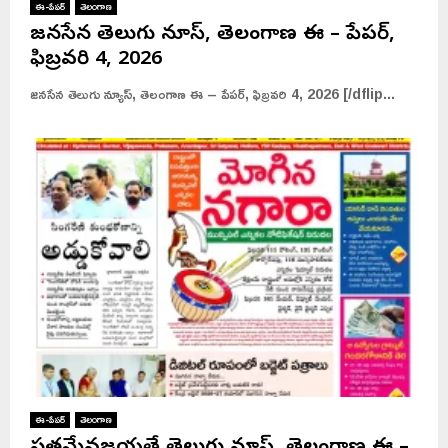
ఈ-పేపర్
తెలంగాణ
జనసేన తెలుగు న్యూస్, తెలంగాణ ఈ – పేపర్,
ఫిబ్రవరి 4, 2026
జనసేన తెలుగు న్యూస్, తెలంగాణ ఈ – పేపర్, ఫిబ్రవరి 4, 2026 [/dflip...
ఈ-పేపర్
తెలంగాణ