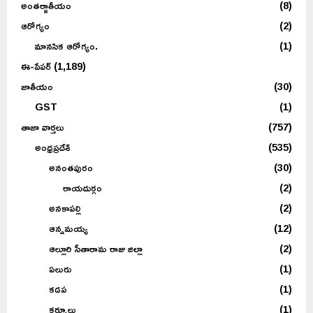
అంతర్జాతీయం
(8)
ఆరోగ్యం
(2)
మానసిక ఆరోగ్యం.
(1)
ఈ-పేపర్
(1,189)
జాతీయం
(30)
GST
(1)
తాజా వార్తలు
(757)
అంధ్రప్రదేశ్
(535)
అనంతపురం
(30)
రాయదుర్గం
(2)
అనకాపల్లి
(2)
ఆన్నమయ్య
(12)
ఆల్లూరి సీతారామ రాజు జిల్లా
(2)
ఏలురు
(1)
కడప
(1)
కర్నూలు
(1)