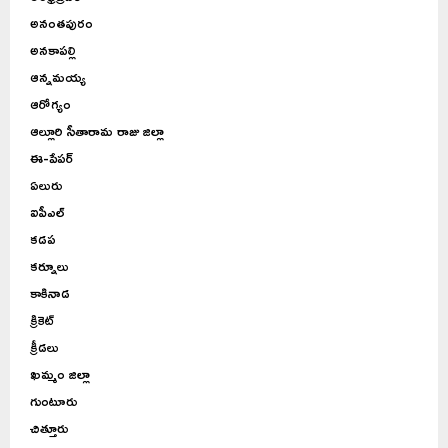
అనంతపురం
అనకాపల్లి
ఆన్నమయ్య
ఆరోగ్యం
ఆల్లూరి సీతారామ రాజు జిల్లా
ఈ-పేపర్
ఏలురు
ఐపీఎల్
కడప
కర్నూలు
కాకినాడ
క్రికెట్
క్రీడలు
ఖమ్మం జిల్లా
గుంటూరు
చిత్తూరు