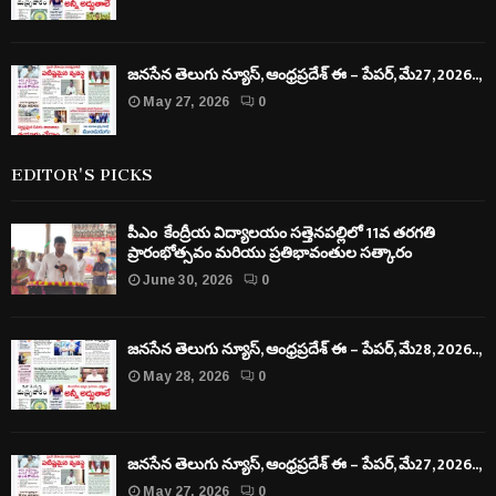
జనసేన తెలుగు న్యూస్, ఆంధ్రప్రదేశ్ ఈ – పేపర్, మే27, 2026..,
May 27, 2026
0
EDITOR'S PICKS
పీఎం కేంద్రీయ విద్యాలయం సత్తెనపల్లిలో 11వ తరగతి
ప్రారంభోత్సవం మరియు ప్రతిభావంతుల సత్కారం
June 30, 2026
0
జనసేన తెలుగు న్యూస్, ఆంధ్రప్రదేశ్ ఈ – పేపర్, మే28, 2026..,
May 28, 2026
0
జనసేన తెలుగు న్యూస్, ఆంధ్రప్రదేశ్ ఈ – పేపర్, మే27, 2026..,
May 27, 2026
0