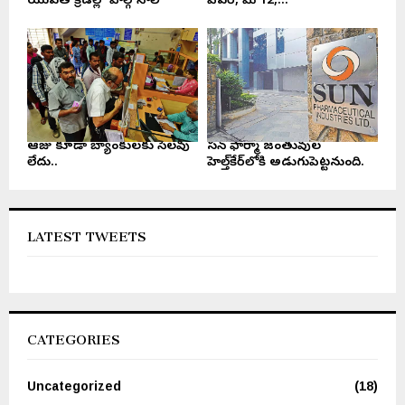
యువత క్రీడల్లో పాల్గొనాలి
పేపర్, మే 12,...
ఆరోజు కూడా బ్యాంకులకు సెలవు
సన్ ఫార్మా జంతువుల
లేదు..
హెల్త్‌కేర్‌లోకి అడుగుపెట్టనుంది.
LATEST TWEETS
CATEGORIES
Uncategorized
(18)