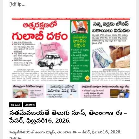
[/dflip...
2
2
0
9
2
,
6
2
.
0
2
6
.
ఈ-పేపర్
తెలంగాణ
సత్యమేవజయతే తెలుగు న్యూస్, తెలంగాణ ఈ –
పేపర్, ఫిబ్రవరి16, 2026.
సత్యమేవజయతే తెలుగు న్యూస్, తెలంగాణ ఈ – పేపర్, ఫిబ్రవరి16, 2026.
[/dflip...