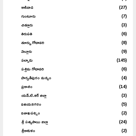
కాకినాడ
(27)
గుంటూరు
(7)
చిత్తూరు
(3)
తిరుపతి
(6)
తూర్పు గోదావరి
(8)
నెల్లూరు
(9)
పల్నాడు
(145)
పశ్చిమ గోదావరి
(6)
పార్వతీపురం మన్యం
(4)
ప్రకాశం
(14)
యన్.టి.ఆర్ జిల్లా
(3)
విజయనగరం
(5)
విశాఖపట్నం
(2)
శ్రీ సత్యసాయి జిల్లా
(24)
శ్రీకాకుళం
(2)