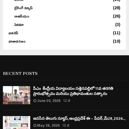
బ్రేకింగ్ న్యూస్
(28)
రాజకీయం
(26)
సినిమా
(3)
బిజినెస్
(11)
వాతావరణం
(10)
RECENT POSTS
పీఎం కేంద్రీయ విద్యాలయం సత్తెనపల్లిలో 11వ తరగతి
ప్రారంభోత్సవం మరియు ప్రతిభావంతుల సత్కారం
June 30, 2026
0
జనసేన తెలుగు న్యూస్, ఆంధ్రప్రదేశ్ ఈ – పేపర్, మే28, 2026..,
May 28, 2026
0