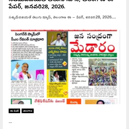
సత్యమేవజయతే తెలుగు న్యూస్, తెలంగాణ ఈ –
పేపర్, జనవరి28, 2026.
సత్యమేవజయతే తెలుగు న్యూస్, తెలంగాణ ఈ – పేపర్, జనవరి28, 2026....
ఈ-పేపర్
తెలంగాణ
...