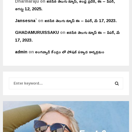
Dharmaraju
on
జనసేన తెలుగు న్యూస్, ఆంధ్ర ప్రదేశ్, ఈ – పేపర్,
ఆగస్టు 12, 2025.
Jansesna`
on
జనసేన తెలుగు న్యూస్ ఈ – పేపర్, మే 17, 2023.
GHADAMURUISSAKU
on
జనసేన తెలుగు న్యూస్ ఈ – పేపర్, మే
17, 2023.
admin
on
అంగన్వాడి కేంద్రం లో పోషణ్ పక్వాడ కార్యక్రమం
S
e
a
S
r
c
E
h
f
A
o
r
R