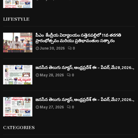
LIFESTYLE
పీఎం కేంద్రీయ విద్యాలయం సత్తెనపల్లిలో 11వ తరగతి
ప్రారంభోత్సవం మరియు ప్రతిభావంతుల సత్కారం
June 30, 2026
0
జనసేన తెలుగు న్యూస్, ఆంధ్రప్రదేశ్ ఈ – పేపర్, మే28, 2026..,
May 28, 2026
0
జనసేన తెలుగు న్యూస్, ఆంధ్రప్రదేశ్ ఈ – పేపర్, మే27, 2026..,
May 27, 2026
0
CATEGORIES