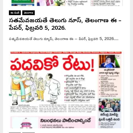
ఈ-పేపర్
తెలంగాణ
సత్యమేవజయతే తెలుగు న్యూస్, తెలంగాణ ఈ –
పేపర్, ఫిబ్రవరి 5, 2026.
సత్యమేవజయతే తెలుగు న్యూస్, తెలంగాణ ఈ – పేపర్, ఫిబ్రవరి 5, 2026....