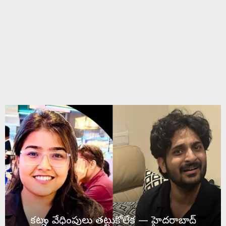
కట్నం వేధింపులు తట్టుకోలేక — హైదరాబాద్