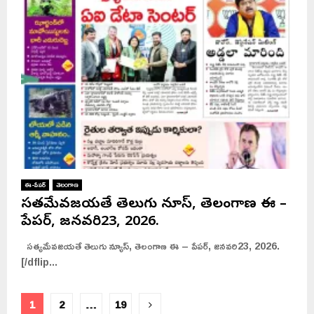
ఈ-పేపర్
తెలంగాణ
సత్యమేవజయతే తెలుగు న్యూస్, తెలంగాణ ఈ –
పేపర్, జనవరి23, 2026.
సత్యమేవజయతే తెలుగు న్యూస్, తెలంగాణ ఈ – పేపర్, జనవరి23, 2026.
[/dflip...
Posts
1
2
…
19