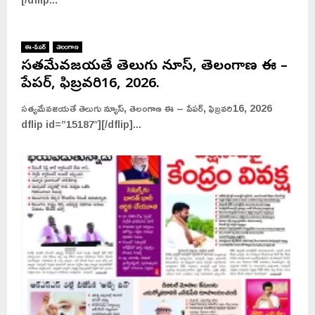
ఈ-పేపర్
తెలంగాణ
సత్యమేవజయతే తెలుగు న్యూస్, తెలంగాణ ఈ –
పేపర్, ఫిబ్రవరి16, 2026.
సత్యమేవజయతే తెలుగు న్యూస్, తెలంగాణ ఈ – పేపర్, ఫిబ్రవరి16, 2026
dflip id=”15187″][/dflip]...