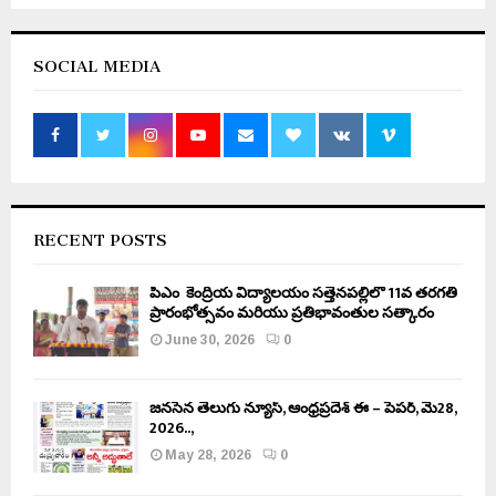
SOCIAL MEDIA
RECENT POSTS
పీఎం కేంద్రీయ విద్యాలయం సత్తెనపల్లిలో 11వ తరగతి
ప్రారంభోత్సవం మరియు ప్రతిభావంతుల సత్కారం
June 30, 2026
0
జనసేన తెలుగు న్యూస్, ఆంధ్రప్రదేశ్ ఈ – పేపర్, మే28,
2026..,
May 28, 2026
0