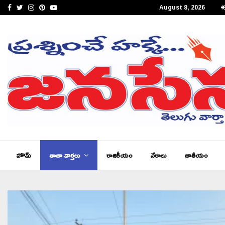
Facebook
Twitter
Instagram
Pinterest
Youtube
August 8, 2026
జనసేన తెలుగు న్యూస్ ఆంధ్రప్రదేశ్ ఈ – పేపర్,…
హొమ్
తాజా వార్తలు
రాజకీయం
నేరాలు
జాతీయం