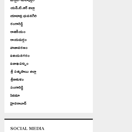
యన్.టి.ఆర్ జిల్లా
యాదాద్రి భువనగిరి
రంగారెడ్డి
రాజకీయం
రాయదుర్గం
వాతావరణం
విజయనగరం
విశాఖపట్నం
శ్రీ సత్యసాయి జిల్లా
శ్రీకాకుళం
సంగారెడ్డి
సినిమా
హైదరాబాద్
SOCIAL MEDIA