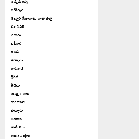
ఆన్నమయ్య
ఆరోగ్యం
ఆల్లూరి సీతారామ రాజు జిల్లా
ఈ-పేపర్
ఏలురు
ఐపీఎల్
కడప
కర్నూలు
కాకినాడ
క్రికెట్
క్రీడలు
ఖమ్మం జిల్లా
గుంటూరు
చిత్తూరు
జనగాం
జాతీయం
తాజా వార్తలు