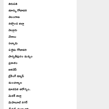
తిరుపతి
తూర్పు గోదావరి
తెలంగాణ
నల్గొండ జిల్లా
నెల్లూరు
నేరాలు
పల్నాడు
పశ్చిమ గోదావరి
పార్వతీపురం మన్యం
ప్రకాశం
బిజినెస్
బ్రేకింగ్ న్యూస్
మంచిర్యాల
మానసిక ఆరోగ్యం.
మెదక్ జిల్లా
మెహబూబ్ నగర్
మేడ్చల్-మల్కాజ్గిరి