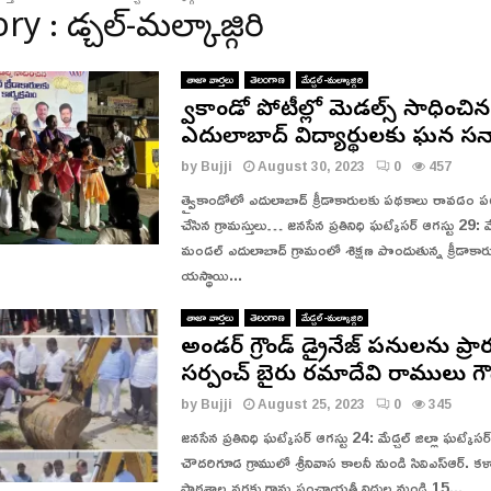
స్
డ
 : మేడ్చల్-మల్కాజ్గిరి
పా
ని
ర్టీ
గ
కి
తాజా వార్తలు
తెలంగాణ
మేడ్చల్-మల్కాజ్గిరి
ర్భి
బి
ణి
త్వైకాండో పోటీల్లో మెడల్స్ సాధించిన
గ్
కి
ఎదులాబాద్ విద్యార్థులకు ఘన సన
షా
పు
క్
by
Bujji
August 30, 2023
0
457
రు
…
త్వైకాండోలో ఎదులాబాద్ క్రీడాకారులకు పథకాలు రావడం పట్ల
డు
.
పో
చేసిన గ్రామస్తులు… జనసేన ప్రతినిధి ఘట్కేసర్ ఆగస్టు 29: మ
సి
మండల్ ఎదులాబాద్ గ్రామంలో శిక్షణ పొందుతున్న క్రీడాకార
న
యస్థాయి...
కీ
స
తాజా వార్తలు
తెలంగాణ
మేడ్చల్-మల్కాజ్గిరి
ర
అండర్ గ్రౌండ్ డ్రైనేజ్ పనులను ప్ర
1
సర్పంచ్ బైరు రమాదేవి రాములు గౌ
0
by
Bujji
August 25, 2023
0
345
8
సి
జనసేన ప్రతినిధి ఘట్కేసర్ ఆగస్టు 24: మేడ్చల్ జిల్లా ఘట్కే
బ్బం
చౌదరిగూడ గ్రాములో శ్రీనివాస కాలనీ నుండి సివిఎస్ఆర్. కళ
ది
పాఠశాల వరకు గ్రామ పంచాయతీ నిధుల నుండి 15...