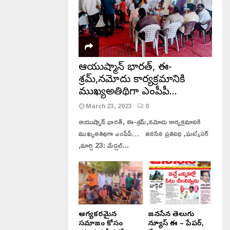
ఆయుష్మాన్ భారత్, ఈ-
శ్రమ్,నమోదు కార్యక్రమానికి
ముఖ్యఅతిథిగా ఎంపీపీ…
March 23, 2023
0
ఆయుష్మాన్ భారత్, ఈ-శ్రమ్,నమోదు కార్యక్రమానికి
ముఖ్యఅతిథిగా ఎంపీపీ… జనసేన ప్రతినిధి ,ఘట్కేసర్
,మార్చి 23: మేడ్చల్...
ఆరోగ్యకరమైన
జనసేన తెలుగు
సమాజం కోసం
న్యూస్ ఈ – పేపర్,