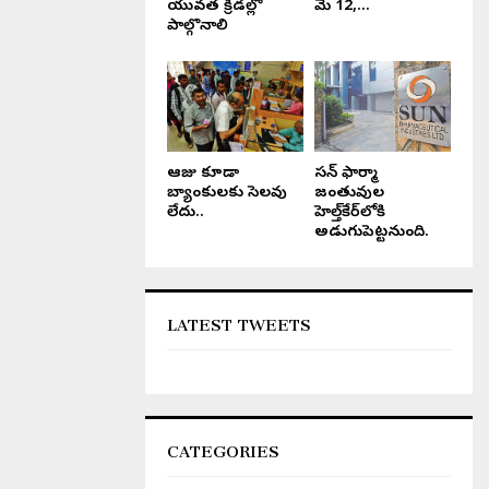
యువత క్రీడల్లో
మే 12,...
పాల్గొనాలి
ఆరోజు కూడా
సన్ ఫార్మా
బ్యాంకులకు సెలవు
జంతువుల
లేదు..
హెల్త్‌కేర్‌లోకి
అడుగుపెట్టనుంది.
LATEST TWEETS
CATEGORIES