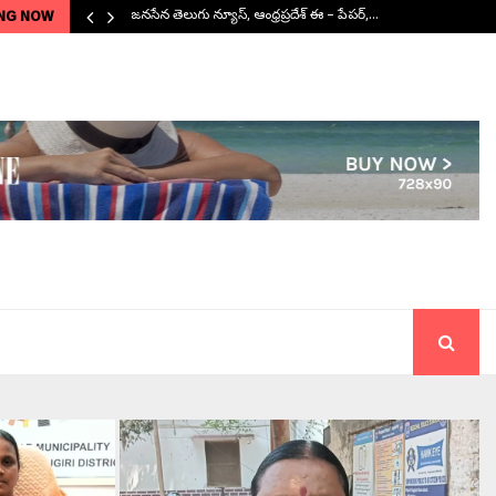
NG NOW
జనసేన తెలుగు న్యూస్, ఆంధ్రప్రదేశ్ ఈ – పేపర్,…