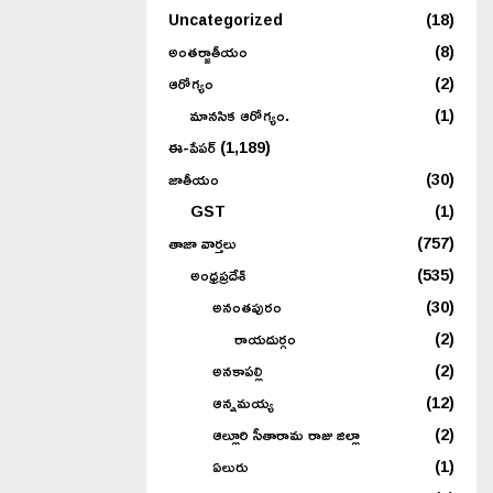
Uncategorized
(18)
అంతర్జాతీయం
(8)
ఆరోగ్యం
(2)
మానసిక ఆరోగ్యం.
(1)
ఈ-పేపర్
(1,189)
జాతీయం
(30)
GST
(1)
తాజా వార్తలు
(757)
అంధ్రప్రదేశ్
(535)
అనంతపురం
(30)
రాయదుర్గం
(2)
అనకాపల్లి
(2)
ఆన్నమయ్య
(12)
ఆల్లూరి సీతారామ రాజు జిల్లా
(2)
ఏలురు
(1)