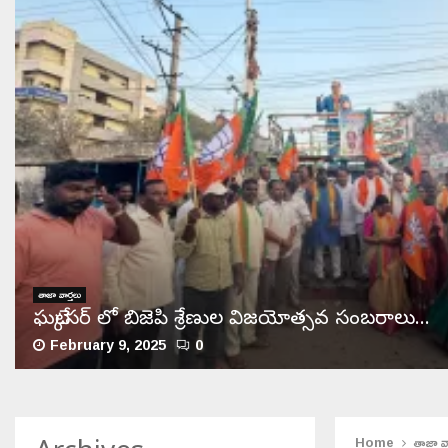
తాజా వార్తలు
ఘట్కేసర్ లో బిజెపి శ్రేణుల విజయోత్సవ సంబరాలు…
February 9, 2025
0
ఘ
ట్కే
స
ర్
Home
తాజా వా