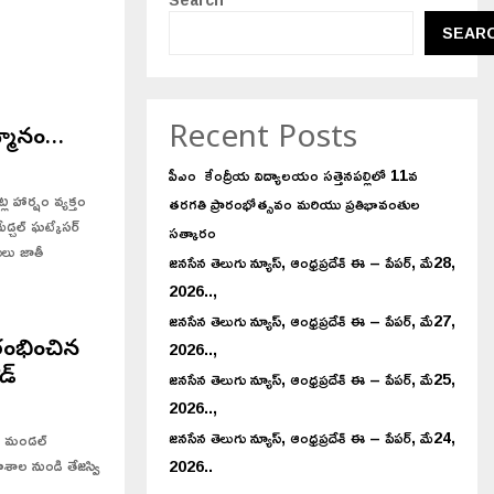
కా
దం
జే
SEAR
లో
సి
యు
న
వ
కే
కు
టు
డు
Recent Posts
్మానం…
గా
మృ
డు
పీఎం కేంద్రీయ విద్యాలయం సత్తెనపల్లిలో 11వ
తి
 హార్షం వ్యక్తం
తరగతి ప్రారంభోత్సవం మరియు ప్రతిభావంతుల
ేడ్చల్ ఘట్కేసర్
సత్కారం
ులు జాతీ
జనసేన తెలుగు న్యూస్, ఆంధ్రప్రదేశ్ ఈ – పేపర్, మే28,
2026..,
జనసేన తెలుగు న్యూస్, ఆంధ్రప్రదేశ్ ఈ – పేపర్, మే27,
2026..,
ారంభించిన
డ్
జనసేన తెలుగు న్యూస్, ఆంధ్రప్రదేశ్ ఈ – పేపర్, మే25,
2026..,
జనసేన తెలుగు న్యూస్, ఆంధ్రప్రదేశ్ ఈ – పేపర్, మే24,
సర్ మండల్
ాశాల నుండి తేజస్వి
2026..