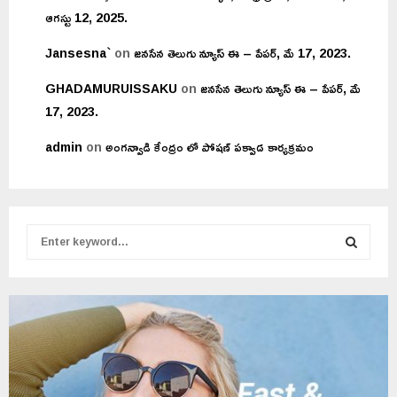
ఆగస్టు 12, 2025.
Jansesna`
on
జనసేన తెలుగు న్యూస్ ఈ – పేపర్, మే 17, 2023.
GHADAMURUISSAKU
on
జనసేన తెలుగు న్యూస్ ఈ – పేపర్, మే
17, 2023.
admin
on
అంగన్వాడి కేంద్రం లో పోషణ్ పక్వాడ కార్యక్రమం
S
e
a
S
r
c
E
h
f
A
o
r
R