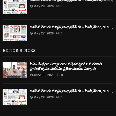
May 28, 2026
0
జనసేన తెలుగు న్యూస్, ఆంధ్రప్రదేశ్ ఈ – పేపర్, మే27, 2026..,
May 27, 2026
0
EDITOR'S PICKS
పీఎం కేంద్రీయ విద్యాలయం సత్తెనపల్లిలో 11వ తరగతి
ప్రారంభోత్సవం మరియు ప్రతిభావంతుల సత్కారం
June 30, 2026
0
జనసేన తెలుగు న్యూస్, ఆంధ్రప్రదేశ్ ఈ – పేపర్, మే28, 2026..,
May 28, 2026
0