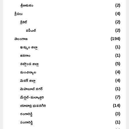
శ్రీకాకుళం
(2)
క్రీడలు
(4)
క్రికెట్
(2)
ఐపీఎల్
(2)
తెలంగాణ
(194)
ఖమ్మం జిల్లా
(1)
జనగాం
(1)
నల్గొండ జిల్లా
(5)
మంచిర్యాల
(4)
మెదక్ జిల్లా
(4)
మెహబూబ్ నగర్
(1)
మేడ్చల్-మల్కాజ్గిరి
(7)
యాదాద్రి భువనగిరి
(14)
రంగారెడ్డి
(3)
సంగారెడ్డి
(1)