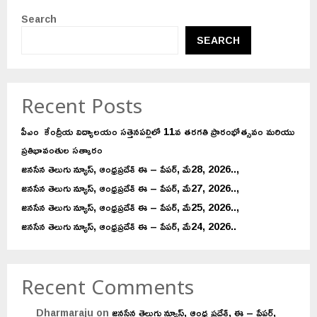
Search
SEARCH
Recent Posts
పీఎం కేంద్రీయ విద్యాలయం సత్తెనపల్లిలో 11వ తరగతి ప్రారంభోత్సవం మరియు
ప్రతిభావంతుల సత్కారం
జనసేన తెలుగు న్యూస్, ఆంధ్రప్రదేశ్ ఈ – పేపర్, మే28, 2026..,
జనసేన తెలుగు న్యూస్, ఆంధ్రప్రదేశ్ ఈ – పేపర్, మే27, 2026..,
జనసేన తెలుగు న్యూస్, ఆంధ్రప్రదేశ్ ఈ – పేపర్, మే25, 2026..,
జనసేన తెలుగు న్యూస్, ఆంధ్రప్రదేశ్ ఈ – పేపర్, మే24, 2026..
Recent Comments
Dharmaraju
on
జనసేన తెలుగు న్యూస్, ఆంధ్ర ప్రదేశ్, ఈ – పేపర్,