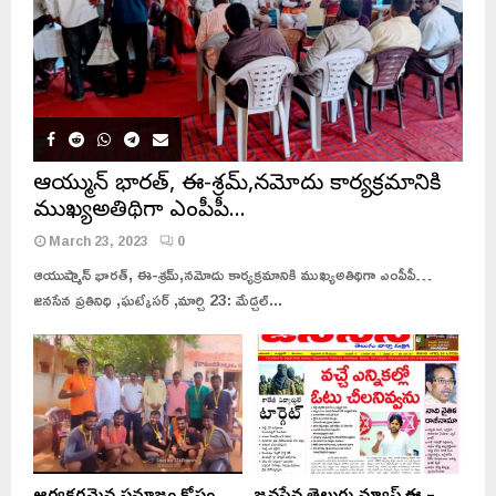
ఆయుష్మాన్ భారత్, ఈ-శ్రమ్,నమోదు కార్యక్రమానికి
ముఖ్యఅతిథిగా ఎంపీపీ…
March 23, 2023
0
ఆయుష్మాన్ భారత్, ఈ-శ్రమ్,నమోదు కార్యక్రమానికి ముఖ్యఅతిథిగా ఎంపీపీ…
జనసేన ప్రతినిధి ,ఘట్కేసర్ ,మార్చి 23: మేడ్చల్...