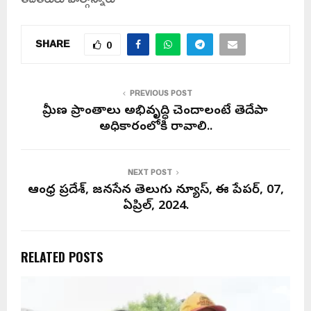
SHARE
0
PREVIOUS POST
గ్రామీణ ప్రాంతాలు అభివృద్ధి చెందాలంటే తెదేపా
అధికారంలోకి రావాలి..
NEXT POST
ఆంధ్ర ప్రదేశ్, జనసేన తెలుగు న్యూస్, ఈ పేపర్, 07,
ఏప్రిల్, 2024.
RELATED POSTS