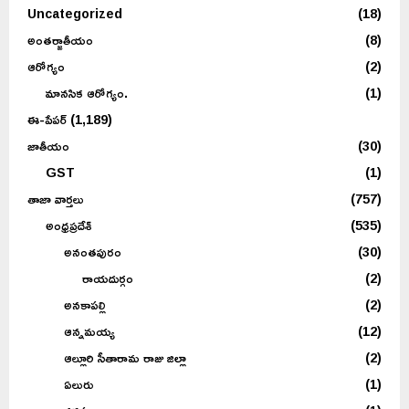
Uncategorized
(18)
అంతర్జాతీయం
(8)
ఆరోగ్యం
(2)
మానసిక ఆరోగ్యం.
(1)
ఈ-పేపర్
(1,189)
జాతీయం
(30)
GST
(1)
తాజా వార్తలు
(757)
అంధ్రప్రదేశ్
(535)
అనంతపురం
(30)
రాయదుర్గం
(2)
అనకాపల్లి
(2)
ఆన్నమయ్య
(12)
ఆల్లూరి సీతారామ రాజు జిల్లా
(2)
ఏలురు
(1)