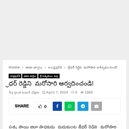
Home
తాజా వార్తలు
అంధ్రప్రదేశ్
శ్రీధర్ రెడ్డిని మరోసారి ఆశీర్వదించండి!
అంధ్రప్రదేశ్
తాజా వార్తలు
శ్రీ సత్యసాయి జిల్లా
శ్రీధర్ రెడ్డిని మరోసారి ఆశీర్వదించండి!
by
క్రాంతి కుమార్ చేవూరి
April 7, 2024
0
1060
SHARE
0
సత్య సాయి జిల్లా సాధకుడు దుద్దుకుంట శ్రీధర్ రెడ్డిని మరోసారి