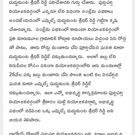
దుద్దుకుంట శ్రీధర్ రెడ్డి పనిచేశారని గుర్తు చేశారు. పుట్టపర్తి
నియోజకవర్గంలో ఎన్నడూ లేని విధంగా సంక్షేమ పథకాలు
అందజేయడంలో ఎమ్మెల్యే దుద్దుకుంట శ్రీధర్ రెడ్డి గట్టిగా కృషి
చేశారన్నారు. సంక్షేమ పథకంలో కాకుండా నియోజకవర్గంలో
ప్రతి మారుమూల గ్రామానికి కోట్లాది రూపాయలు వెచ్చించి సిసి రోడ్ల
తో పాటు, తారు రోడ్లు మంజూరు చేసి పూర్తిచేసిన ఘనత కూడా
దుద్దుకుంట శ్రీధర్ రెడ్డికే దక్కుతుందన్నారు. అలాగే ఇల్లు లేని
నిరుపేదల కోసం ఏకంగా నియోజకవర్గంలోని ఆరు మండలాల్లో
26వేల పక్క ఇల్లు మంజూరు చేసి సొంత ఇంటి కల నెరవేర్చిన
ఘనత కూడా ఎమ్మెల్యే దుద్దుకుంట శ్రీధర్ రెడ్డికే
దక్కుతుందన్నారు. ఇలా ఎన్నో అభివృద్ధి కార్యక్రమాలకు పుట్టపర్తి
నియోజకవర్గంలో శ్రీకారం చుట్టి నియోజకవర్గాన్ని అభివృద్ధి
పథంలో నడిపింది ఒక్క ఎమ్మెల్యే దుద్దుకుంట శ్రీధర్ రెడ్డి అని
ఆయన తెలిపారు.
రాబోయే రోజుల్లో పుట్టపర్తి నియోజకవర్గం అన్ని విధాల అభివృద్ధి