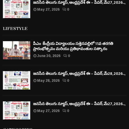
జనసేన తెలుగు న్యూస్, ఆంధ్రప్రదేశ్ ఈ – పేపర్, మే27, 2026..,
May 27, 2026
0
LIFESTYLE
పీఎం కేంద్రీయ విద్యాలయం సత్తెనపల్లిలో 11వ తరగతి
ప్రారంభోత్సవం మరియు ప్రతిభావంతుల సత్కారం
June 30, 2026
0
జనసేన తెలుగు న్యూస్, ఆంధ్రప్రదేశ్ ఈ – పేపర్, మే28, 2026..,
May 28, 2026
0
జనసేన తెలుగు న్యూస్, ఆంధ్రప్రదేశ్ ఈ – పేపర్, మే27, 2026..,
May 27, 2026
0
CATEGORIES