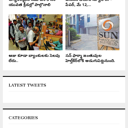
ఆరోగ్యకరమైన సమాజం కోసం
జనసేన తెలుగు న్యూస్ ఈ –
యువత క్రీడల్లో పాల్గొనాలి
పేపర్, మే 12,...
ఆరోజు కూడా బ్యాంకులకు సెలవు
సన్ ఫార్మా జంతువుల
లేదు..
హెల్త్‌కేర్‌లోకి అడుగుపెట్టనుంది.
LATEST TWEETS
CATEGORIES