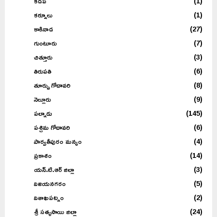
కడప
(1)
కర్నూలు
(1)
కాకినాడ
(27)
గుంటూరు
(7)
చిత్తూరు
(3)
తిరుపతి
(6)
తూర్పు గోదావరి
(8)
నెల్లూరు
(9)
పల్నాడు
(145)
పశ్చిమ గోదావరి
(6)
పార్వతీపురం మన్యం
(4)
ప్రకాశం
(14)
యన్.టి.ఆర్ జిల్లా
(3)
విజయనగరం
(5)
విశాఖపట్నం
(2)
శ్రీ సత్యసాయి జిల్లా
(24)