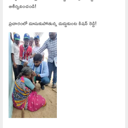
ఆశీర్వదించండి!
ప్రచారంలో దూసుకుపోతున్న దుద్దుకుంట కిషన్ రెడ్డి!