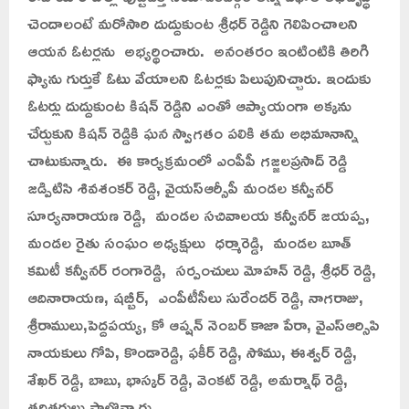
చెందాలంటే మరోసారి దుద్దుకుంట శ్రీధర్ రెడ్డిని గెలిపించాలని
ఆయన ఓటర్లను అభ్యర్థించారు. అనంతరం ఇంటింటికి తిరిగి
ఫ్యాను గుర్తుకే ఓటు వేయాలని ఓటర్లకు పిలుపునిచ్చారు. ఇందుకు
ఓటర్లు దుద్దుకుంట కిషన్ రెడ్డిని ఎంతో ఆప్యాయంగా అక్కను
చేర్చుకుని కిషన్ రెడ్డికి ఘన స్వాగతం పలికి తమ అభిమానాన్ని
చాటుకున్నారు. ఈ కార్యక్రమంలో ఎంపీపీ గజ్జలప్రసాద్ రెడ్డి
జడ్పిటిసి శివశంకర్ రెడ్డి, వైయస్ఆర్సీపీ మండల కన్వీనర్
సూర్యనారాయణ రెడ్డి, మండల సచివాలయ కన్వీనర్ జయప్ప,
మండల రైతు సంఘం అధ్యక్షులు ధర్మారెడ్డి, మండల బూత్
కమిటీ కన్వీనర్ రంగారెడ్డి, సర్పంచులు మోహన్ రెడ్డి, శ్రీధర్ రెడ్డి,
ఆదినారాయణ, షబ్బీర్, ఎంపీటీసీలు సురేందర్ రెడ్డి, నాగరాజు,
శ్రీరాములు,పెద్దపయ్య, కో ఆప్షన్ నెంబర్ కాజా పేరా, వైఎస్ఆర్సిపి
నాయకులు గోపి, కొండారెడ్డి, ఫకీర్ రెడ్డి, సోము, ఈశ్వర్ రెడ్డి,
శేఖర్ రెడ్డి, బాబు, భాస్కర్ రెడ్డి, వెంకట్ రెడ్డి, అమర్నాథ్ రెడ్డి,
తదితరులు పాల్గొన్నారు