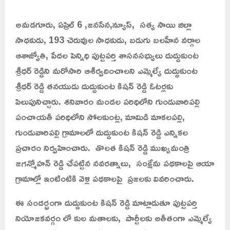
అమడగూరు, ఏప్రిల్ 6 ,జనసేన,న్యూస్, సత్య సాయి జిల్లా
సాధకుడు, 193 చెరువుల సాధకుడు, బడుగు బలహీన వర్గాల
ఆశాజ్యోతి, పేదల పెన్నిధి పుట్టపర్తి శాసనసభ్యులు దుద్దుకుంట
శ్రీధర్ రెడ్డిని మరోసారి ఆశీర్వదించాలని ఎమ్మెల్యే దుద్దుకుంట
శ్రీధర్ రెడ్డి తనయుడు దుద్దుకుంట కిషన్ రెడ్డి ఓటర్లకు
పిలుపునిచ్చారు. శనివారం మండల పరిధిలోని గుండువారిపల్లి
పంచాయతీ పరిధిలోని సోలకుంట్ల, మామిడి మాకలపల్లి,
గుండువారిపల్లి గ్రామాలలో దుద్దుకుంట కిషన్ రెడ్డి ఎన్నికల
ప్రచారం నిర్వహించారు. తొలత కిషన్ రెడ్డి ముఖ్యమంత్రి
జగన్మోహన్ రెడ్డి చేపట్టిన నవరత్నాలు, సంక్షేమ పథకాలపై ఆయా
గ్రామాల్లో ఇంటింటికి వెళ్లి పథకాలపై ప్రజలకు వివరించారు.
ఈ సందర్భంగా దుద్దుకుంట కిషన్ రెడ్డి మాట్లాడుతూ పుట్టపర్తి
నియోజకవర్గం లో కుల మతాలకు, పార్టీలకు అతీతంగా ఎమ్మెల్యే