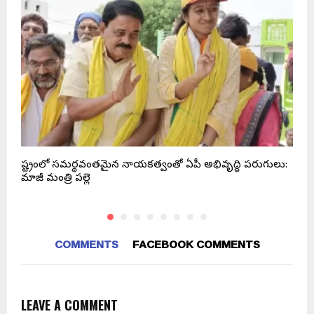
రాష్ట్రంలో సమర్థవంతమైన నాయకత్వంతో ఏపీ అభివృద్ధి పరుగులు:
ప
మాజీ మంత్రి పల్లె
స
COMMENTS
FACEBOOK COMMENTS
LEAVE A COMMENT