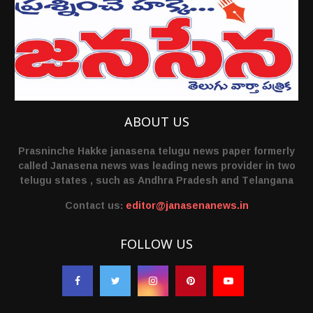
ABOUT US
Prasninche Hakke janasena telugu news paper formerly
called Janasena news was leading news provider in two
telugu states , such as Andhra Pradesh and Telangana
Contact us:
editor@janasenanews.in
FOLLOW US