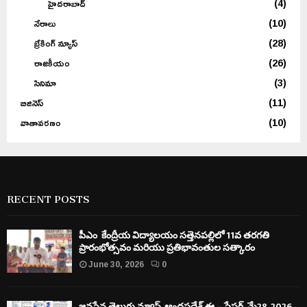
హైదరాబాద్
(4)
నేరాలు
(10)
బ్రేకింగ్ న్యూస్
(28)
రాజకీయం
(26)
సినిమా
(3)
బిజినెస్
(11)
వాతావరణం
(10)
RECENT POSTS
పీఎం కేంద్రీయ విద్యాలయం సత్తెనపల్లిలో 11వ తరగతి
ప్రారంభోత్సవం మరియు ప్రతిభావంతుల సత్కారం
June 30, 2026
0
జనసేన తెలుగు న్యూస్, ఆంధ్రప్రదేశ్ ఈ – పేపర్, మే28, 2026..,