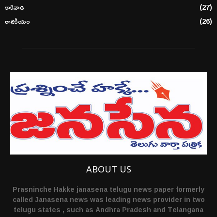
కాకినాడ
(27)
రాజకీయం
(26)
ABOUT US
Prasninche Hakke janasena telugu news paper formerly
called Janasena news was leading news provider in two
telugu states , such as Andhra Pradesh and Telangana