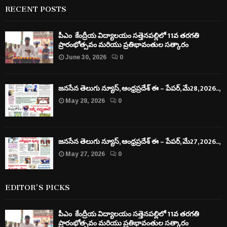
RECENT POSTS
పీఎం కేంద్రీయ విద్యాలయం సత్తెనపల్లిలో 11వ తరగతి
ప్రారంభోత్సవం మరియు ప్రతిభావంతుల సత్కారం
June 30, 2026
0
జనసేన తెలుగు న్యూస్, ఆంధ్రప్రదేశ్ ఈ – పేపర్, మే28, 2026..,
May 28, 2026
0
జనసేన తెలుగు న్యూస్, ఆంధ్రప్రదేశ్ ఈ – పేపర్, మే27, 2026..,
May 27, 2026
0
EDITOR'S PICKS
పీఎం కేంద్రీయ విద్యాలయం సత్తెనపల్లిలో 11వ తరగతి
ప్రారంభోత్సవం మరియు ప్రతిభావంతుల సత్కారం