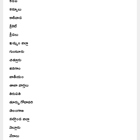
కడప
కర్నూలు
కాకినాడ
క్రికెట్
క్రీడలు
ఖమ్మం జిల్లా
గుంటూరు
చిత్తూరు
జనగాం
జాతీయం
తాజా వార్తలు
తిరుపతి
తూర్పు గోదావరి
తెలంగాణ
నల్గొండ జిల్లా
నెల్లూరు
నేరాలు