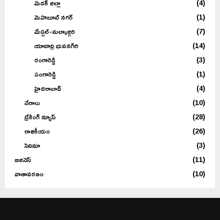
మెదక్ జిల్లా
(4)
మెహబూబ్ నగర్
(1)
మేడ్చల్-మల్కాజ్గిరి
(7)
యాదాద్రి భువనగిరి
(14)
రంగారెడ్డి
(3)
సంగారెడ్డి
(1)
హైదరాబాద్
(4)
నేరాలు
(10)
బ్రేకింగ్ న్యూస్
(28)
రాజకీయం
(26)
సినిమా
(3)
బిజినెస్
(11)
వాతావరణం
(10)