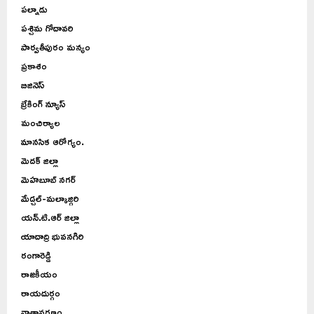
పల్నాడు
పశ్చిమ గోదావరి
పార్వతీపురం మన్యం
ప్రకాశం
బిజినెస్
బ్రేకింగ్ న్యూస్
మంచిర్యాల
మానసిక ఆరోగ్యం.
మెదక్ జిల్లా
మెహబూబ్ నగర్
మేడ్చల్-మల్కాజ్గిరి
యన్.టి.ఆర్ జిల్లా
యాదాద్రి భువనగిరి
రంగారెడ్డి
రాజకీయం
రాయదుర్గం
వాతావరణం