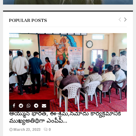
POPULAR POSTS
ఆయుష్మాన్ భారత్, ఈ-శ్రమ్,నమోదు కార్యక్రమానికి
ముఖ్యఅతిథిగా ఎంపీపీ…
March 23, 2023
0