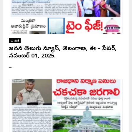
ఈ-పేపర్
జనసేన తెలుగు న్యూస్, తెలంగాణ, ఈ – పేపర్,
నవంబర్ 01, 2025.
...