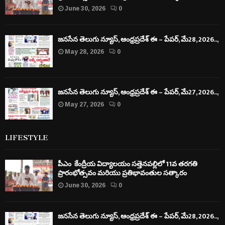
June 30, 2026
0
జనసేన తెలుగు న్యూస్, ఆంధ్రప్రదేశ్ ఈ – పేపర్, మే28, 2026..,
May 28, 2026
0
జనసేన తెలుగు న్యూస్, ఆంధ్రప్రదేశ్ ఈ – పేపర్, మే27, 2026..,
May 27, 2026
0
LIFESTYLE
పీఎం కేంద్రీయ విద్యాలయం సత్తెనపల్లిలో 11వ తరగతి
ప్రారంభోత్సవం మరియు ప్రతిభావంతుల సత్కారం
June 30, 2026
0
జనసేన తెలుగు న్యూస్, ఆంధ్రప్రదేశ్ ఈ – పేపర్, మే28, 2026..,