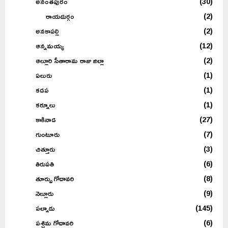
అనంతపురం
(30)
రాయదుర్గం
(2)
అనకాపల్లి
(2)
ఆన్నమయ్య
(12)
ఆల్లూరి సీతారామ రాజు జిల్లా
(2)
ఏలురు
(1)
కడప
(1)
కర్నూలు
(1)
కాకినాడ
(27)
గుంటూరు
(7)
చిత్తూరు
(3)
తిరుపతి
(6)
తూర్పు గోదావరి
(8)
నెల్లూరు
(9)
పల్నాడు
(145)
పశ్చిమ గోదావరి
(6)