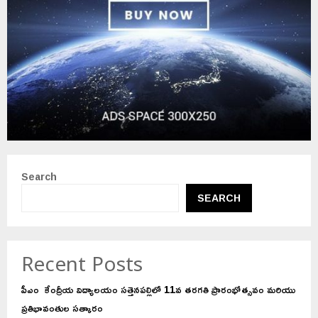
Search
SEARCH
Recent Posts
పీఎం కేంద్రీయ విద్యాలయం సత్తెనపల్లిలో 11వ తరగతి ప్రారంభోత్సవం మరియు
ప్రతిభావంతుల సత్కారం