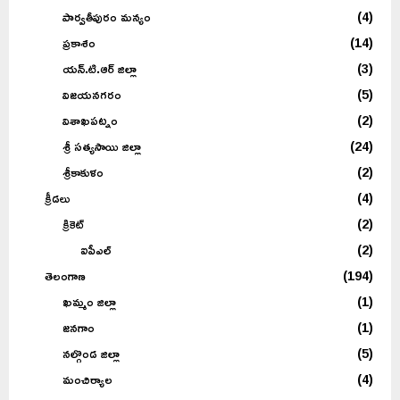
పార్వతీపురం మన్యం
(4)
ప్రకాశం
(14)
యన్.టి.ఆర్ జిల్లా
(3)
విజయనగరం
(5)
విశాఖపట్నం
(2)
శ్రీ సత్యసాయి జిల్లా
(24)
శ్రీకాకుళం
(2)
క్రీడలు
(4)
క్రికెట్
(2)
ఐపీఎల్
(2)
తెలంగాణ
(194)
ఖమ్మం జిల్లా
(1)
జనగాం
(1)
నల్గొండ జిల్లా
(5)
మంచిర్యాల
(4)