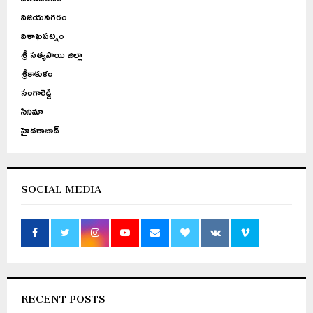
విజయనగరం
విశాఖపట్నం
శ్రీ సత్యసాయి జిల్లా
శ్రీకాకుళం
సంగారెడ్డి
సినిమా
హైదరాబాద్
SOCIAL MEDIA
RECENT POSTS