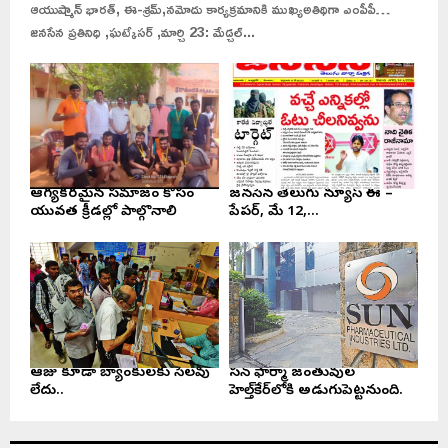
ఆయుష్మాన్ భారత్, ఈ-శ్రమ్,నమోదు కార్యక్రమానికి ముఖ్యఅతిథిగా ఎంపీపీ…
జనసేన ప్రతినిధి ,ఘట్కేసర్ ,మార్చి 23: మేడ్చల్...
ఆరోగ్యకరమైన సమాజం కోసం
జనసేన తెలుగు న్యూస్ ఈ –
యువత క్రీడల్లో పాల్గొనాలి
పేపర్, మే 12,...
ఆరోజు కూడా బ్యాంకులకు సెలవు
సన్ ఫార్మా జంతువుల
లేదు..
హెల్త్‌కేర్‌లోకి అడుగుపెట్టనుంది.