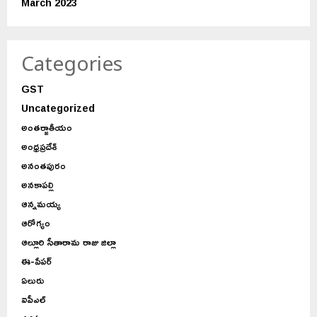
March 2023
Categories
GST
Uncategorized
అంతర్జాతీయం
అంధ్రప్రదేశ్
అనంతపురం
అనకాపల్లి
ఆన్నమయ్య
ఆరోగ్యం
ఆల్లూరి సీతారామ రాజు జిల్లా
ఈ-పేపర్
ఏలురు
ఐపీఎల్