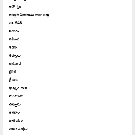
ఆరోగ్యం
ఆల్లూరి సీతారామ రాజు జిల్లా
ఈ-పేపర్
ఏలురు
ఐపీఎల్
కడప
కర్నూలు
కాకినాడ
క్రికెట్
క్రీడలు
ఖమ్మం జిల్లా
గుంటూరు
చిత్తూరు
జనగాం
జాతీయం
తాజా వార్తలు