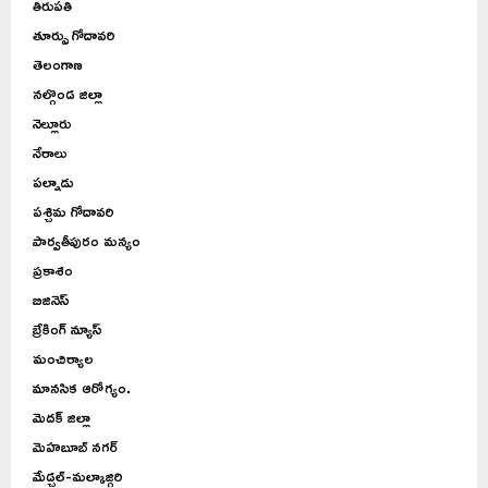
తిరుపతి
తూర్పు గోదావరి
తెలంగాణ
నల్గొండ జిల్లా
నెల్లూరు
నేరాలు
పల్నాడు
పశ్చిమ గోదావరి
పార్వతీపురం మన్యం
ప్రకాశం
బిజినెస్
బ్రేకింగ్ న్యూస్
మంచిర్యాల
మానసిక ఆరోగ్యం.
మెదక్ జిల్లా
మెహబూబ్ నగర్
మేడ్చల్-మల్కాజ్గిరి