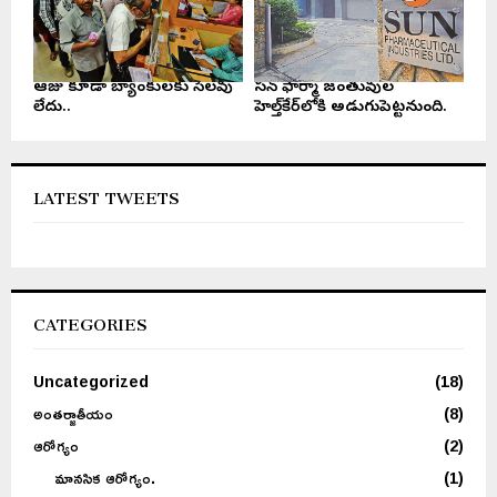
ఆరోజు కూడా బ్యాంకులకు సెలవు
సన్ ఫార్మా జంతువుల
లేదు..
హెల్త్‌కేర్‌లోకి అడుగుపెట్టనుంది.
LATEST TWEETS
CATEGORIES
Uncategorized
(18)
అంతర్జాతీయం
(8)
ఆరోగ్యం
(2)
మానసిక ఆరోగ్యం.
(1)