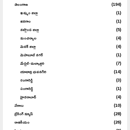
తెలంగాణ
(194)
ఖమ్మం జిల్లా
(1)
జనగాం
(1)
నల్గొండ జిల్లా
(5)
మంచిర్యాల
(4)
మెదక్ జిల్లా
(4)
మెహబూబ్ నగర్
(1)
మేడ్చల్-మల్కాజ్గిరి
(7)
యాదాద్రి భువనగిరి
(14)
రంగారెడ్డి
(3)
సంగారెడ్డి
(1)
హైదరాబాద్
(4)
నేరాలు
(10)
బ్రేకింగ్ న్యూస్
(28)
రాజకీయం
(26)