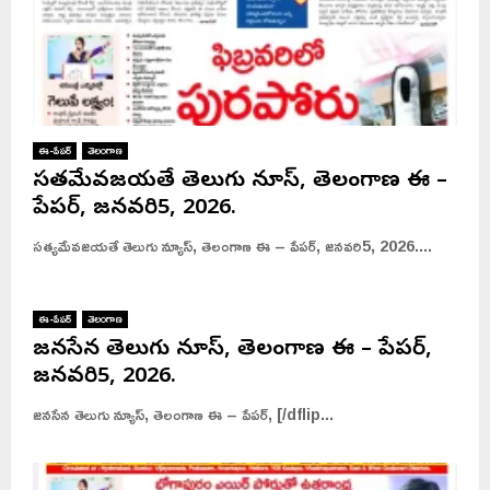
ఈ-పేపర్
తెలంగాణ
సత్యమేవజయతే తెలుగు న్యూస్, తెలంగాణ ఈ –
పేపర్, జనవరి5, 2026.
సత్యమేవజయతే తెలుగు న్యూస్, తెలంగాణ ఈ – పేపర్, జనవరి5, 2026....
ఈ-పేపర్
తెలంగాణ
జనసేన తెలుగు న్యూస్, తెలంగాణ ఈ – పేపర్,
జనవరి5, 2026.
జనసేన తెలుగు న్యూస్, తెలంగాణ ఈ – పేపర్, [/dflip...