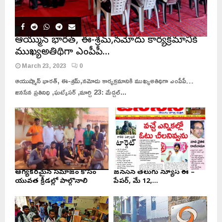
ఆయుష్మాన్ భారత్, ఈ-శ్రమ్,నమోదు కార్యక్రమానికి
ముఖ్యఅతిథిగా ఎంపీపీ…
March 23, 2023
0
ఆయుష్మాన్ భారత్, ఈ-శ్రమ్,నమోదు కార్యక్రమానికి ముఖ్యఅతిథిగా ఎంపీపీ…
జనసేన ప్రతినిధి ,ఘట్కేసర్ ,మార్చి 23: మేడ్చల్...
ఆరోగ్యకరమైన సమాజం కోసం
జనసేన తెలుగు న్యూస్ ఈ –
యువత క్రీడల్లో పాల్గొనాలి
పేపర్, మే 12,...