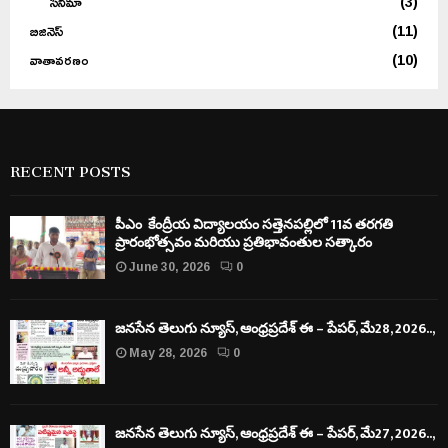
సినిమా
(3)
బిజినెస్
(11)
వాతావరణం
(10)
RECENT POSTS
పీఎం కేంద్రీయ విద్యాలయం సత్తెనపల్లిలో 11వ తరగతి
ప్రారంభోత్సవం మరియు ప్రతిభావంతుల సత్కారం
June 30, 2026
0
జనసేన తెలుగు న్యూస్, ఆంధ్రప్రదేశ్ ఈ – పేపర్, మే28, 2026..,
May 28, 2026
0
జనసేన తెలుగు న్యూస్, ఆంధ్రప్రదేశ్ ఈ – పేపర్, మే27, 2026..,