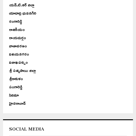
యన్.టి.ఆర్ జిల్లా
యాదాద్రి భువనగిరి
రంగారెడ్డి
రాజకీయం
రాయదుర్గం
వాతావరణం
విజయనగరం
విశాఖపట్నం
శ్రీ సత్యసాయి జిల్లా
శ్రీకాకుళం
సంగారెడ్డి
సినిమా
హైదరాబాద్
SOCIAL MEDIA