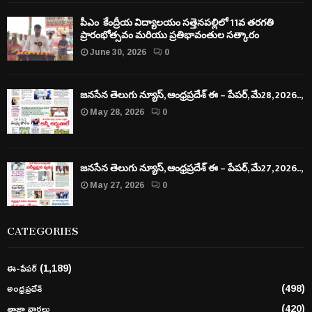
పీఎం కేంద్రీయ విద్యాలయం సత్తెనపల్లిలో 11వ తరగతి
ప్రారంభోత్సవం మరియు ప్రతిభావంతుల సత్కారం
June 30, 2026
0
జనసేన తెలుగు న్యూస్, ఆంధ్రప్రదేశ్ ఈ – పేపర్, మే28, 2026..,
May 28, 2026
0
జనసేన తెలుగు న్యూస్, ఆంధ్రప్రదేశ్ ఈ – పేపర్, మే27, 2026..,
May 27, 2026
0
CATEGORIES
ఈ-పేపర్
(1,189)
అంధ్రప్రదేశ్
(498)
తాజా వార్తలు
(420)