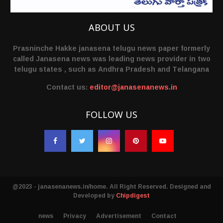
ABOUT US
Prasninche Hakke janasena telugu news paper formerly
called Janasena news was leading news provider in two
telugu states , such as Andhra Pradesh and Telangana
Contact us:
editor@janasenanews.in
FOLLOW US
@2023 - janasenanews.in/home. All Right Reserved. Designed and
Developed by
Chipdigest
news
Privacy
Advertisement
Contact