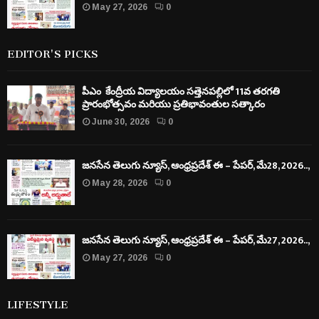
May 27, 2026
0
EDITOR'S PICKS
పీఎం కేంద్రీయ విద్యాలయం సత్తెనపల్లిలో 11వ తరగతి
ప్రారంభోత్సవం మరియు ప్రతిభావంతుల సత్కారం
June 30, 2026
0
జనసేన తెలుగు న్యూస్, ఆంధ్రప్రదేశ్ ఈ – పేపర్, మే28, 2026..,
May 28, 2026
0
జనసేన తెలుగు న్యూస్, ఆంధ్రప్రదేశ్ ఈ – పేపర్, మే27, 2026..,
May 27, 2026
0
LIFESTYLE