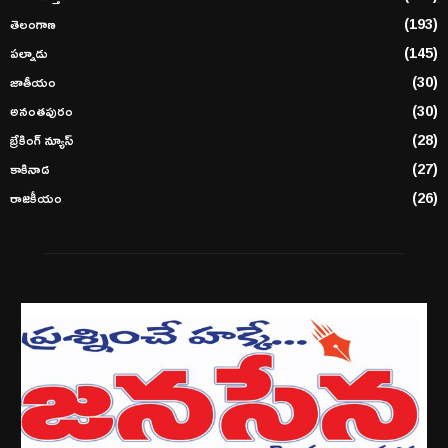
తెలంగాణ
(193)
పల్నాడు
(145)
జాతీయం
(30)
అనంతపురం
(30)
బ్రేకింగ్ న్యూస్
(28)
కాకినాడ
(27)
రాజకీయం
(26)