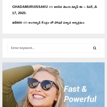
GHADAMURUISSAKU
on
జనసేన తెలుగు న్యూస్ ఈ – పేపర్, మే
17, 2023.
admin
on
అంగన్వాడి కేంద్రం లో పోషణ్ పక్వాడ కార్యక్రమం
S
e
a
S
r
c
E
h
f
A
o
r
R
:
C
H