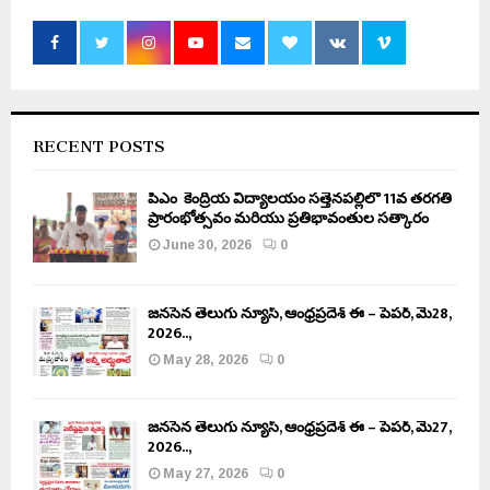
RECENT POSTS
పీఎం కేంద్రీయ విద్యాలయం సత్తెనపల్లిలో 11వ తరగతి
ప్రారంభోత్సవం మరియు ప్రతిభావంతుల సత్కారం
June 30, 2026
0
జనసేన తెలుగు న్యూస్, ఆంధ్రప్రదేశ్ ఈ – పేపర్, మే28,
2026..,
May 28, 2026
0
జనసేన తెలుగు న్యూస్, ఆంధ్రప్రదేశ్ ఈ – పేపర్, మే27,
2026..,
May 27, 2026
0