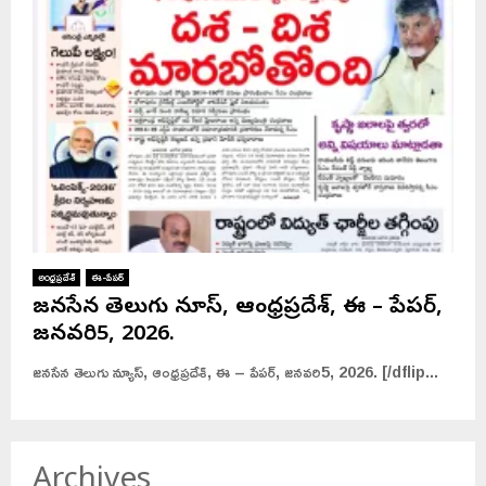
అంధ్రప్రదేశ్
ఈ-పేపర్
జనసేన తెలుగు న్యూస్, ఆంధ్రప్రదేశ్, ఈ – పేపర్,
జనవరి5, 2026.
జనసేన తెలుగు న్యూస్, ఆంధ్రప్రదేశ్, ఈ – పేపర్, జనవరి5, 2026. [/dflip...
Archives