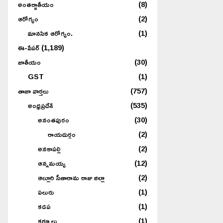
అంతర్జాతీయం
(8)
ఆరోగ్యం
(2)
మానసిక ఆరోగ్యం.
(1)
ఈ-పేపర్
(1,189)
జాతీయం
(30)
GST
(1)
తాజా వార్తలు
(757)
అంధ్రప్రదేశ్
(535)
అనంతపురం
(30)
రాయదుర్గం
(2)
అనకాపల్లి
(2)
ఆన్నమయ్య
(12)
ఆల్లూరి సీతారామ రాజు జిల్లా
(2)
ఏలురు
(1)
కడప
(1)
కర్నూలు
(1)