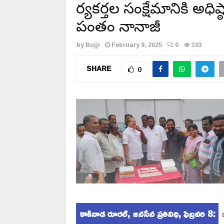
కార్యకర్తల సంక్షేమానికి అధి
పంతం నానాజీ
by
Bujji
February 9, 2025
0
303
SHARE
0
కాకినాడ రూరల్, జనసేన ప్రతినిధి, ఫిబ్రవరి 8:
జ