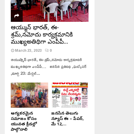
ఆయుష్మాన్ భారత్, ఈ-
శ్రమ్,నమోదు కార్యక్రమానికి
ముఖ్యఅతిథిగా ఎంపీపీ…
March 23, 2023
0
ఆయుష్మాన్ భారత్, ఈ-శ్రమ్,నమోదు కార్యక్రమానికి
ముఖ్యఅతిథిగా ఎంపీపీ… జనసేన ప్రతినిధి ,ఘట్కేసర్
,మార్చి 23: మేడ్చల్...
ఆరోగ్యకరమైన
జనసేన తెలుగు
సమాజం కోసం
న్యూస్ ఈ – పేపర్,
యువత క్రీడల్లో
మే 12,...
పాల్గొనాలి