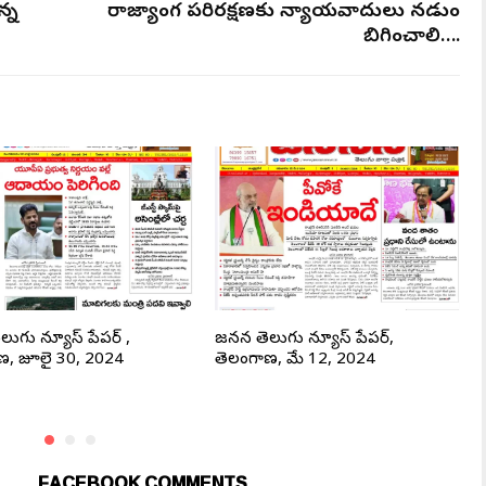
న్న
రాజ్యాంగ పరిరక్షణకు న్యాయవాదులు నడుం
బిగించాలి….
ెలుగు న్యూస్ పేపర్ ,
జనసేన తెలుగు న్యూస్ పేపర్,
ణ, జూలై 30, 2024
తెలంగాణ, మే 12, 2024
FACEBOOK COMMENTS