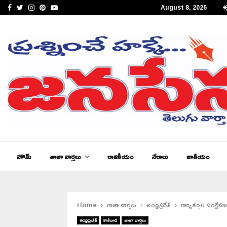
Facebook
Twitter
Instagram
Pinterest
Youtube
August 8, 2026
జనసేన తెలుగు న్యూస్ ఆంధ్రప్రదేశ్ ఈ – పేపర్,…
హొమ్
తాజా వార్తలు
రాజకీయం
నేరాలు
జాతీయం
Home
తాజా వార్తలు
అంధ్రప్రదేశ్
కార్యకర్తల సంక్షేమా
అంధ్రప్రదేశ్
కాకినాడ
తాజా వార్తలు