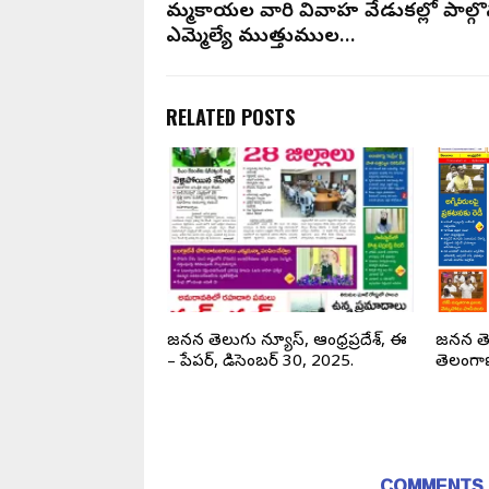
నిమ్మకాయల వారి వివాహ వేడుకల్లో పాల్గొ
ఎమ్మెల్యే ముత్తుముల…
RELATED POSTS
ా భారత్‌లో మొదటి
జనసేన తెలుగు న్యూస్, ఆంధ్రప్రదేశ్, ఈ
జనసేన త
టర్ ప్లాంట్: కర్ణాటకలో
– పేపర్, డిసెంబర్ 30, 2025.
తెలంగా
ాపన
COMMENTS