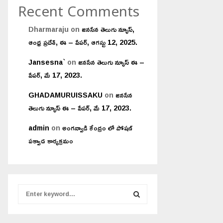
Recent Comments
Dharmaraju
on
జనసేన తెలుగు న్యూస్,
ఆంధ్ర ప్రదేశ్, ఈ – పేపర్, ఆగస్టు 12, 2025.
Jansesna`
on
జనసేన తెలుగు న్యూస్ ఈ –
పేపర్, మే 17, 2023.
GHADAMURUISSAKU
on
జనసేన
తెలుగు న్యూస్ ఈ – పేపర్, మే 17, 2023.
admin
on
అంగన్వాడి కేంద్రం లో పోషణ్
పక్వాడ కార్యక్రమం
S
e
a
S
r