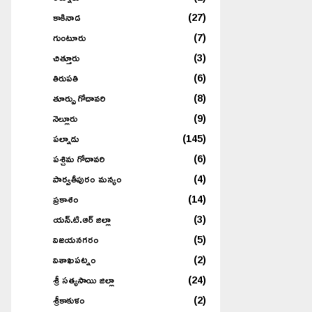
కాకినాడ
(27)
గుంటూరు
(7)
చిత్తూరు
(3)
తిరుపతి
(6)
తూర్పు గోదావరి
(8)
నెల్లూరు
(9)
పల్నాడు
(145)
పశ్చిమ గోదావరి
(6)
పార్వతీపురం మన్యం
(4)
ప్రకాశం
(14)
యన్.టి.ఆర్ జిల్లా
(3)
విజయనగరం
(5)
విశాఖపట్నం
(2)
శ్రీ సత్యసాయి జిల్లా
(24)
శ్రీకాకుళం
(2)