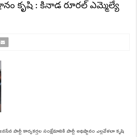
ష్ఠానం కృషి : కాకినాడ రూరల్ ఎమ్మెల్యే
నసేన పార్టీ కార్యకర్తల సంక్షేమానికి పార్టీ అధిష్ఠానం ఎల్లవేళలా కృషి