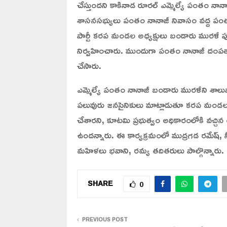
చేస్తుందని కాకినాడ రూరల్ ఎమ్మెల్యే పంతం నాన
శాసనసభ్యులు పంతం నానాజీ నివాసం వద్ద ప
పార్టీ కరప మండల అధ్యక్షులు బండారు మురళీ
నిర్వహించారు. ముందుగా పంతం నానాజీ దంపతుల
చేసారు.
ఎమ్మెల్యే పంతం నానాజీ బండారు మురళీని శాలు
పలువురు జనసైనికులు మాట్లాడుతూ కరప మండలంల
చేశారని, కూటమి ప్రభుత్వం అధికారంలోకి వచ్చ
ఉందన్నారు. ఈ కార్యక్రమంలో ముద్రగడ రమేష్, 
మహిళలు భవాని, రమ్య తదితరులు పాల్గొన్నారు.
SHARE
0
PREVIOUS POST