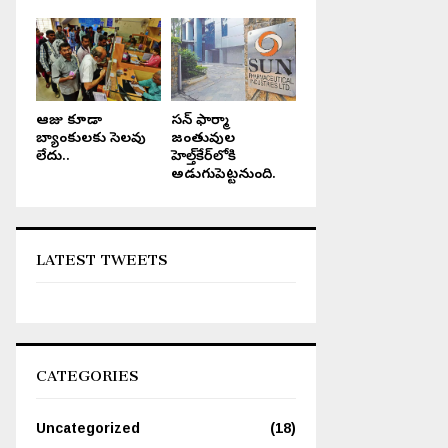
ఆరోజు కూడా
సన్ ఫార్మా
బ్యాంకులకు సెలవు
జంతువుల
లేదు..
హెల్త్‌కేర్‌లోకి
అడుగుపెట్టనుంది.
LATEST TWEETS
CATEGORIES
Uncategorized
(18)