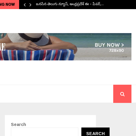
NG NOW
జనసేన తెలుగు న్యూస్, ఆంధ్రప్రదేశ్ ఈ – పేపర్,…
Search
SEARCH