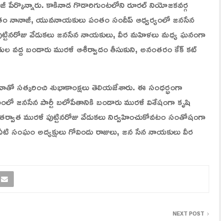
ాజీ పేర్కొన్నారు. కాకినాడ గొడారిగుంటలోని రూరల్ నియోజకవర్గ
ంతం నానాజీ, యువనాయకులు పంతం సందీప్ ఆధ్వర్యంలో జనసేన
 పుట్టినరోజు వేడుకలు జనసేన నాయకులు, వీర మహిళలు మధ్య ఘనంగా
 వద్ద బండారు మురళీ ఆశీర్వాదం తీసుకుని, అనంతరం కేక్ కట్
వాతో సత్కరించి శుభాకాంక్షలు తెలియజేశారు. ఈ సంధర్భంగా
ో జనసేన పార్టీ బలోపేతానికి బండారు మురళీ విశేషంగా కృషి
ిన తర్వాత మురళీ పుట్టినరోజు వేడుకలు నిర్వహించుకోవటం సంతోషంగా
నీటి సంఘం అద్యక్షులు గోవిందు రాజులు, జన సేన నాయకులు వీర
NEXT POST