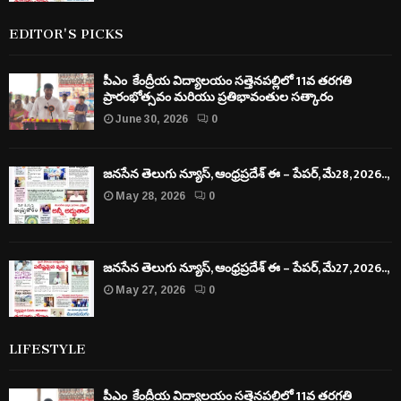
EDITOR'S PICKS
పీఎం కేంద్రీయ విద్యాలయం సత్తెనపల్లిలో 11వ తరగతి
ప్రారంభోత్సవం మరియు ప్రతిభావంతుల సత్కారం
June 30, 2026
0
జనసేన తెలుగు న్యూస్, ఆంధ్రప్రదేశ్ ఈ – పేపర్, మే28, 2026..,
May 28, 2026
0
జనసేన తెలుగు న్యూస్, ఆంధ్రప్రదేశ్ ఈ – పేపర్, మే27, 2026..,
May 27, 2026
0
LIFESTYLE
పీఎం కేంద్రీయ విద్యాలయం సత్తెనపల్లిలో 11వ తరగతి