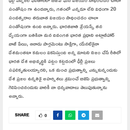
ఢిల్లీ ఎన్నికల ఫలితాలలో బీజేపీ ఘన విజయం సాధించడం చాలా
సంతోషం గా ఉందన్నారు, గతంలో ఎన్నడూ లేని విధంగా 20
సంవత్సరాల తరువాత విజయం సాధించడం చాలా
సంతోషంగా ఉంది అన్నారు. భారతజాతి శ్రేయస్సే తన
ద్యేయంగా బతికినా మన దివంగత భారత ప్రధాని అట్లాబీహార్
వాజ్ పేయి, ఆనాడు పార్లమెంటు సాక్షిగా, యేనటికైనా
దేశమంతటా కమలం వికసిస్తుంది అన్న మాటని నిజం చేసే రీతిలో
భారత దేశ అభివృద్ధికి పట్టం కట్టడంలో ఢీల్లీ ప్రజలు
సఫలికృతులయ్యారని, ఒక మంచి ప్రభుత్వాన్ని ఎన్నుకున్నందుకు
దేశ ప్రజల ఉన్నతికై అహర్నిశలు శ్రమించే బిజెపి ప్రభుత్వాన్ని
గెలిపించినందుకు వారికీ నా ధన్యవాదాలు తెలుపుతున్నాను
అన్నారు.
SHARE
0