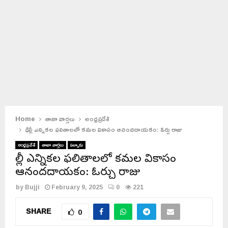
Home
తాజా వార్తలు
అంధ్రప్రదేశ్
ఢిల్లీ ఎన్నికల ఫలితాలలో కమల వికాసం ఆనందదాయకం: ఓర్చు రాజు
అంధ్రప్రదేశ్
తాజా వార్తలు
పల్నాడు
ఢిల్లీ ఎన్నికల ఫలితాలలో కమల వికాసం
ఆనందదాయకం: ఓర్చు రాజు
by
Bujji
February 9, 2025
0
221
SHARE
0