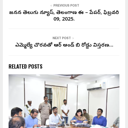
PREVIOUS POST
జనసేన తెలుగు న్యూస్, తెలంగాణ ఈ – పేపర్, ఫిబ్రవరి
09, 2025.
NEXT POST
ఎమ్మెల్యే చొరవతో ఆర్ అండ్ బి రోడ్డు విస్తరణ…
RELATED POSTS