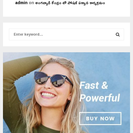
admin
on
అంగన్వాడి కేంద్రం లో పోషణ్ పక్వాడ కార్యక్రమం
S
e
a
S
r
c
E
h
f
A
o
r
R
:
C
H