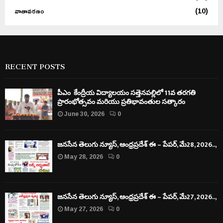
వాతావరణం
(10)
RECENT POSTS
పీఎం కేంద్రీయ విద్యాలయం సత్తెనపల్లిలో 11వ తరగతి
ప్రారంభోత్సవం మరియు ప్రతిభావంతుల సత్కారం
June 30, 2026
0
జనసేన తెలుగు న్యూస్, ఆంధ్రప్రదేశ్ ఈ – పేపర్, మే28, 2026..,
May 28, 2026
0
జనసేన తెలుగు న్యూస్, ఆంధ్రప్రదేశ్ ఈ – పేపర్, మే27, 2026..,
May 27, 2026
0