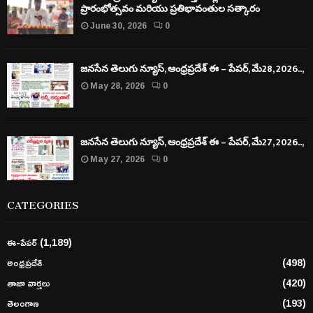
ప్రారంభోత్సవం మరియు ప్రతిభావంతుల సత్కారం
June 30, 2026
0
జనసేన తెలుగు న్యూస్, ఆంధ్రప్రదేశ్ ఈ – పేపర్, మే28, 2026..,
May 28, 2026
0
జనసేన తెలుగు న్యూస్, ఆంధ్రప్రదేశ్ ఈ – పేపర్, మే27, 2026..,
May 27, 2026
0
CATEGORIES
ఈ-పేపర్
(1,189)
అంధ్రప్రదేశ్
(498)
తాజా వార్తలు
(420)
తెలంగాణ
(193)