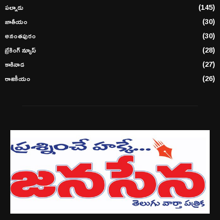
పల్నాడు
(145)
జాతీయం
(30)
అనంతపురం
(30)
బ్రేకింగ్ న్యూస్
(28)
కాకినాడ
(27)
రాజకీయం
(26)