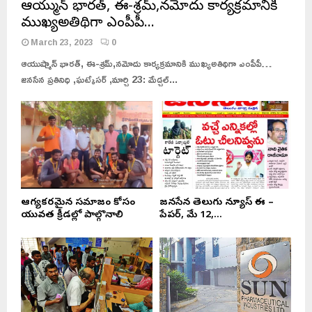
ఆయుష్మాన్ భారత్, ఈ-శ్రమ్,నమోదు కార్యక్రమానికి
ముఖ్యఅతిథిగా ఎంపీపీ…
March 23, 2023
0
ఆయుష్మాన్ భారత్, ఈ-శ్రమ్,నమోదు కార్యక్రమానికి ముఖ్యఅతిథిగా ఎంపీపీ…
జనసేన ప్రతినిధి ,ఘట్కేసర్ ,మార్చి 23: మేడ్చల్...
ఆరోగ్యకరమైన సమాజం కోసం
జనసేన తెలుగు న్యూస్ ఈ –
యువత క్రీడల్లో పాల్గొనాలి
పేపర్, మే 12,...