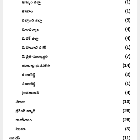
ఖమ్మం జిల్లా
(1)
జనగాం
(1)
నల్గొండ జిల్లా
(5)
మంచిర్యాల
(4)
మెదక్ జిల్లా
(4)
మెహబూబ్ నగర్
(1)
మేడ్చల్-మల్కాజ్గిరి
(7)
యాదాద్రి భువనగిరి
(14)
రంగారెడ్డి
(3)
సంగారెడ్డి
(1)
హైదరాబాద్
(4)
నేరాలు
(10)
బ్రేకింగ్ న్యూస్
(28)
రాజకీయం
(26)
సినిమా
(3)
బిజినెస్
(11)