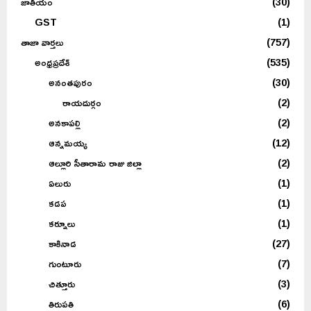
జాతీయం
(30)
GST
(1)
తాజా వార్తలు
(757)
అంధ్రప్రదేశ్
(535)
అనంతపురం
(30)
రాయదుర్గం
(2)
అనకాపల్లి
(2)
ఆన్నమయ్య
(12)
ఆల్లూరి సీతారామ రాజు జిల్లా
(2)
ఏలురు
(1)
కడప
(1)
కర్నూలు
(1)
కాకినాడ
(27)
గుంటూరు
(7)
చిత్తూరు
(3)
తిరుపతి
(6)