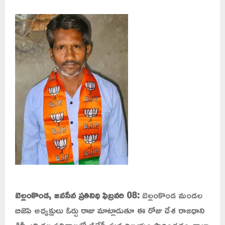
బెల్లంకొండ, జనసేన ప్రతినిధి ఫిబ్రవరి 08:
బెల్లంకొండ మండల
బిజెపి అధ్యక్షులు ఓర్చు రాజు మాట్లాడుతూ ఈ రోజు దేశ రాజధాని