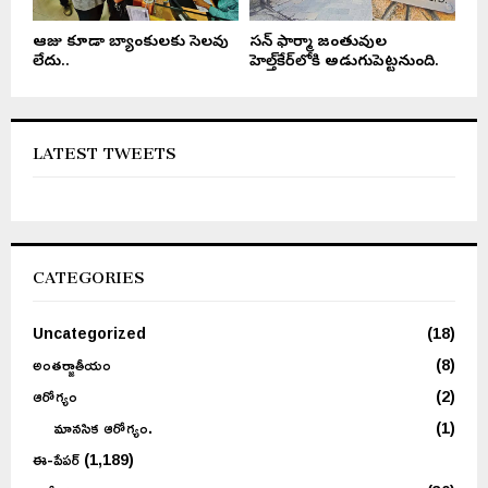
ఆరోజు కూడా బ్యాంకులకు సెలవు
సన్ ఫార్మా జంతువుల
లేదు..
హెల్త్‌కేర్‌లోకి అడుగుపెట్టనుంది.
LATEST TWEETS
CATEGORIES
Uncategorized
(18)
అంతర్జాతీయం
(8)
ఆరోగ్యం
(2)
మానసిక ఆరోగ్యం.
(1)
ఈ-పేపర్
(1,189)