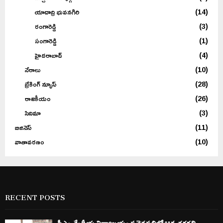
యాదాద్రి భువనగిరి
(14)
రంగారెడ్డి
(3)
సంగారెడ్డి
(1)
హైదరాబాద్
(4)
నేరాలు
(10)
బ్రేకింగ్ న్యూస్
(28)
రాజకీయం
(26)
సినిమా
(3)
బిజినెస్
(11)
వాతావరణం
(10)
RECENT POSTS