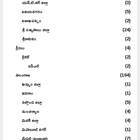
యన్.టి.ఆర్ జిల్లా
(3)
విజయనగరం
(5)
విశాఖపట్నం
(2)
శ్రీ సత్యసాయి జిల్లా
(24)
శ్రీకాకుళం
(2)
క్రీడలు
(4)
క్రికెట్
(2)
ఐపీఎల్
(2)
తెలంగాణ
(194)
ఖమ్మం జిల్లా
(1)
జనగాం
(1)
నల్గొండ జిల్లా
(5)
మంచిర్యాల
(4)
మెదక్ జిల్లా
(4)
మెహబూబ్ నగర్
(1)
మేడ్చల్-మల్కాజ్గిరి
(7)