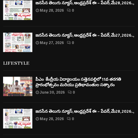
జనసేన తెలుగు న్యూస్, ఆంధ్రప్రదేశ్ ఈ – పేపర్, మే28, 2026..,
May 28, 2026
0
జనసేన తెలుగు న్యూస్, ఆంధ్రప్రదేశ్ ఈ – పేపర్, మే27, 2026..,
May 27, 2026
0
LIFESTYLE
పీఎం కేంద్రీయ విద్యాలయం సత్తెనపల్లిలో 11వ తరగతి
ప్రారంభోత్సవం మరియు ప్రతిభావంతుల సత్కారం
June 30, 2026
0
జనసేన తెలుగు న్యూస్, ఆంధ్రప్రదేశ్ ఈ – పేపర్, మే28, 2026..,
May 28, 2026
0