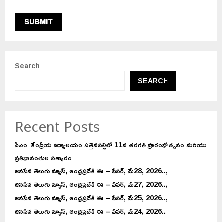
Search
SEARCH
Recent Posts
పీఎం కేంద్రీయ విద్యాలయం సత్తెనపల్లిలో 11వ తరగతి ప్రారంభోత్సవం మరియు
ప్రతిభావంతుల సత్కారం
జనసేన తెలుగు న్యూస్, ఆంధ్రప్రదేశ్ ఈ – పేపర్, మే28, 2026..,
జనసేన తెలుగు న్యూస్, ఆంధ్రప్రదేశ్ ఈ – పేపర్, మే27, 2026..,
జనసేన తెలుగు న్యూస్, ఆంధ్రప్రదేశ్ ఈ – పేపర్, మే25, 2026..,
జనసేన తెలుగు న్యూస్, ఆంధ్రప్రదేశ్ ఈ – పేపర్, మే24, 2026..