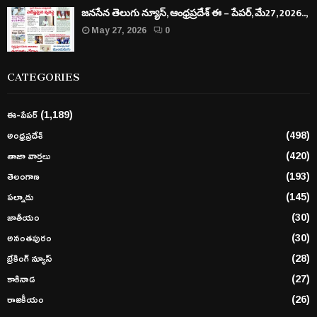
జనసేన తెలుగు న్యూస్, ఆంధ్రప్రదేశ్ ఈ – పేపర్, మే27, 2026..,
May 27, 2026
0
CATEGORIES
ఈ-పేపర్
(1,189)
అంధ్రప్రదేశ్
(498)
తాజా వార్తలు
(420)
తెలంగాణ
(193)
పల్నాడు
(145)
జాతీయం
(30)
అనంతపురం
(30)
బ్రేకింగ్ న్యూస్
(28)
కాకినాడ
(27)
రాజకీయం
(26)