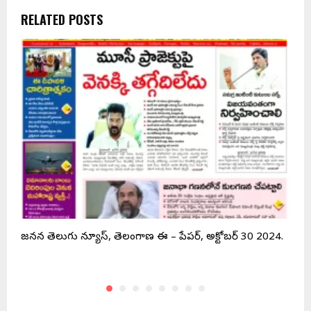
RELATED POSTS
.
జనసేన తెలుగు న్యూస్, తెలంగాణ ఈ – పేపర్, అక్టోబర్ 30 2024.
జ