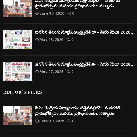
పీఎం కేంద్రీయ విద్యాలయం సత్తెనపల్లిలో 11వ తరగతి
ప్రారంభోత్సవం మరియు ప్రతిభావంతుల సత్కారం
June 30, 2026
0
జనసేన తెలుగు న్యూస్, ఆంధ్రప్రదేశ్ ఈ – పేపర్, మే28, 2026..,
May 28, 2026
0
జనసేన తెలుగు న్యూస్, ఆంధ్రప్రదేశ్ ఈ – పేపర్, మే27, 2026..,
May 27, 2026
0
EDITOR'S PICKS
పీఎం కేంద్రీయ విద్యాలయం సత్తెనపల్లిలో 11వ తరగతి
ప్రారంభోత్సవం మరియు ప్రతిభావంతుల సత్కారం
June 30, 2026
0