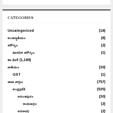
CATEGORIES
Uncategorized
(18)
అంతర్జాతీయం
(8)
ఆరోగ్యం
(2)
మానసిక ఆరోగ్యం.
(1)
ఈ-పేపర్
(1,189)
జాతీయం
(30)
GST
(1)
తాజా వార్తలు
(757)
అంధ్రప్రదేశ్
(535)
అనంతపురం
(30)
రాయదుర్గం
(2)
అనకాపల్లి
(2)