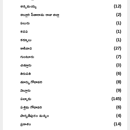
ఆన్నమయ్య
(12)
ఆల్లూరి సీతారామ రాజు జిల్లా
(2)
ఏలురు
(1)
కడప
(1)
కర్నూలు
(1)
కాకినాడ
(27)
గుంటూరు
(7)
చిత్తూరు
(3)
తిరుపతి
(6)
తూర్పు గోదావరి
(8)
నెల్లూరు
(9)
పల్నాడు
(145)
పశ్చిమ గోదావరి
(6)
పార్వతీపురం మన్యం
(4)
ప్రకాశం
(14)