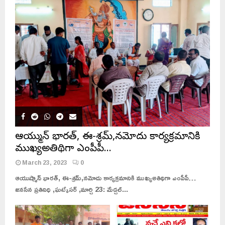
ఆయుష్మాన్ భారత్, ఈ-శ్రమ్,నమోదు కార్యక్రమానికి
ముఖ్యఅతిథిగా ఎంపీపీ…
March 23, 2023
0
ఆయుష్మాన్ భారత్, ఈ-శ్రమ్,నమోదు కార్యక్రమానికి ముఖ్యఅతిథిగా ఎంపీపీ…
జనసేన ప్రతినిధి ,ఘట్కేసర్ ,మార్చి 23: మేడ్చల్...