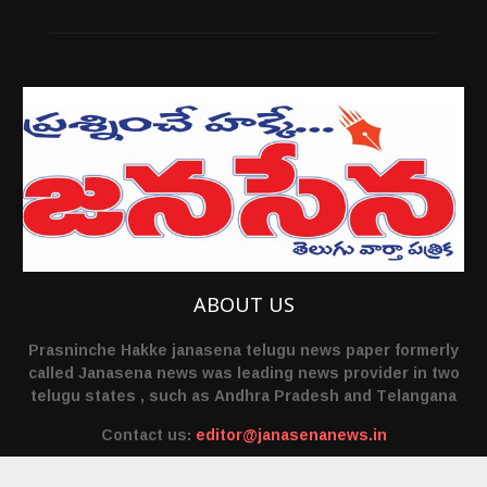
ABOUT US
Prasninche Hakke janasena telugu news paper formerly
called Janasena news was leading news provider in two
telugu states , such as Andhra Pradesh and Telangana
Contact us:
editor@janasenanews.in