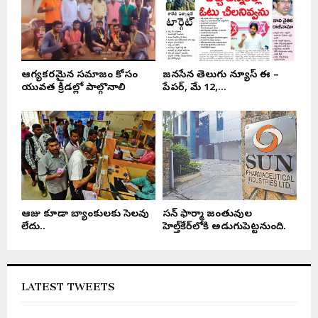
ఆరోగ్యకరమైన సమాజం కోసం
జనసేన తెలుగు న్యూస్ ఈ –
యువత క్రీడల్లో పాల్గొనాలి
పేపర్, మే 12,...
ఆరోజు కూడా బ్యాంకులకు సెలవు
సన్ ఫార్మా జంతువుల
లేదు..
హెల్త్‌కేర్‌లోకి అడుగుపెట్టనుంది.
LATEST TWEETS