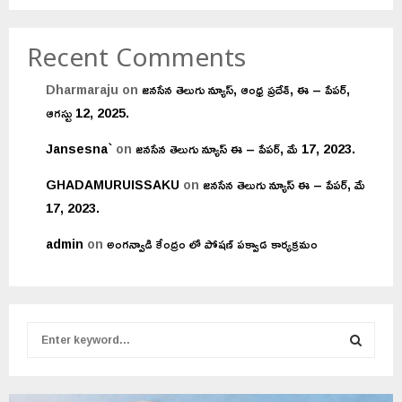
Recent Comments
Dharmaraju
on
జనసేన తెలుగు న్యూస్, ఆంధ్ర ప్రదేశ్, ఈ – పేపర్,
ఆగస్టు 12, 2025.
Jansesna`
on
జనసేన తెలుగు న్యూస్ ఈ – పేపర్, మే 17, 2023.
GHADAMURUISSAKU
on
జనసేన తెలుగు న్యూస్ ఈ – పేపర్, మే
17, 2023.
admin
on
అంగన్వాడి కేంద్రం లో పోషణ్ పక్వాడ కార్యక్రమం
S
e
a
S
r