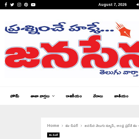
Facebook
Twitter
Instagram
Pinterest
Youtube
August 7, 2026
జనసేన తెలుగు న్యూస్ ఆంధ్రప్రదేశ్ ఈ – పేపర్,…
హొమ్
తాజా వార్తలు
రాజకీయం
నేరాలు
జాతీయం
Home
ఈ-పేపర్
జనసేన తెలుగు న్యూస్, ఆంధ్ర ప్రదేశ్
ఈ-పేపర్