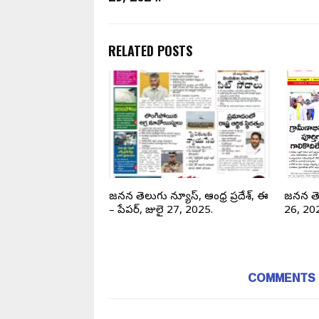
RELATED POSTS
న తెలుగు న్యూస్, ఈ
జనసేన తెలుగు న్యూస్, ఆంధ్ర ప్రదేశ్, ఈ
జనసేన త
ోబర్, 2023.
– పేపర్, జులై 27, 2025.
26, 20
COMMENTS