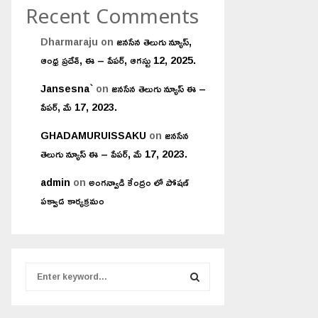
Recent Comments
Dharmaraju
on
జనసేన తెలుగు న్యూస్,
ఆంధ్ర ప్రదేశ్, ఈ – పేపర్, ఆగస్టు 12, 2025.
Jansesna`
on
జనసేన తెలుగు న్యూస్ ఈ –
పేపర్, మే 17, 2023.
GHADAMURUISSAKU
on
జనసేన
తెలుగు న్యూస్ ఈ – పేపర్, మే 17, 2023.
admin
on
అంగన్వాడి కేంద్రం లో పోషణ్
పక్వాడ కార్యక్రమం
S
e
a
S
r