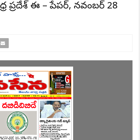
్ర ప్రదేశ్ ఈ – పేపర్, నవంబర్ 28