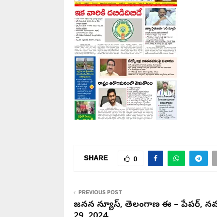
SHARE
0
PREVIOUS POST
జనసేన న్యూస్, తెలంగాణ ఈ – పేపర్, న
29, 2024.