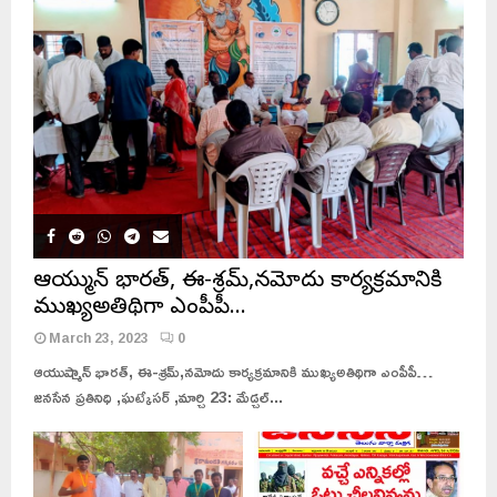
ఆయుష్మాన్ భారత్, ఈ-శ్రమ్,నమోదు కార్యక్రమానికి
ముఖ్యఅతిథిగా ఎంపీపీ…
March 23, 2023
0
ఆయుష్మాన్ భారత్, ఈ-శ్రమ్,నమోదు కార్యక్రమానికి ముఖ్యఅతిథిగా ఎంపీపీ…
జనసేన ప్రతినిధి ,ఘట్కేసర్ ,మార్చి 23: మేడ్చల్...