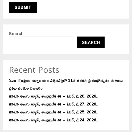
Search
SEARCH
Recent Posts
పీఎం కేంద్రీయ విద్యాలయం సత్తెనపల్లిలో 11వ తరగతి ప్రారంభోత్సవం మరియు
ప్రతిభావంతుల సత్కారం
జనసేన తెలుగు న్యూస్, ఆంధ్రప్రదేశ్ ఈ – పేపర్, మే28, 2026..,
జనసేన తెలుగు న్యూస్, ఆంధ్రప్రదేశ్ ఈ – పేపర్, మే27, 2026..,
జనసేన తెలుగు న్యూస్, ఆంధ్రప్రదేశ్ ఈ – పేపర్, మే25, 2026..,
జనసేన తెలుగు న్యూస్, ఆంధ్రప్రదేశ్ ఈ – పేపర్, మే24, 2026..