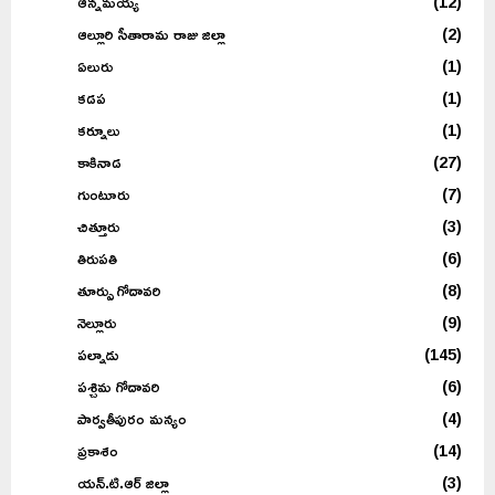
ఆన్నమయ్య
(12)
ఆల్లూరి సీతారామ రాజు జిల్లా
(2)
ఏలురు
(1)
కడప
(1)
కర్నూలు
(1)
కాకినాడ
(27)
గుంటూరు
(7)
చిత్తూరు
(3)
తిరుపతి
(6)
తూర్పు గోదావరి
(8)
నెల్లూరు
(9)
పల్నాడు
(145)
పశ్చిమ గోదావరి
(6)
పార్వతీపురం మన్యం
(4)
ప్రకాశం
(14)
యన్.టి.ఆర్ జిల్లా
(3)