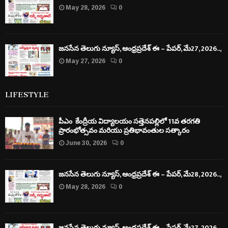
May 28, 2026
0
జనసేన తెలుగు న్యూస్, ఆంధ్రప్రదేశ్ ఈ – పేపర్, మే27, 2026..,
May 27, 2026
0
LIFESTYLE
పీఎం కేంద్రీయ విద్యాలయం సత్తెనపల్లిలో 11వ తరగతి
ప్రారంభోత్సవం మరియు ప్రతిభావంతుల సత్కారం
June 30, 2026
0
జనసేన తెలుగు న్యూస్, ఆంధ్రప్రదేశ్ ఈ – పేపర్, మే28, 2026..,
May 28, 2026
0
జనసేన తెలుగు న్యూస్, ఆంధ్రప్రదేశ్ ఈ – పేపర్, మే27, 2026..,