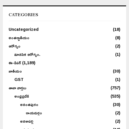
CATEGORIES
Uncategorized
(18)
అంతర్జాతీయం
(8)
ఆరోగ్యం
(2)
మానసిక ఆరోగ్యం.
(1)
ఈ-పేపర్
(1,189)
జాతీయం
(30)
GST
(1)
తాజా వార్తలు
(757)
అంధ్రప్రదేశ్
(535)
అనంతపురం
(30)
రాయదుర్గం
(2)
అనకాపల్లి
(2)