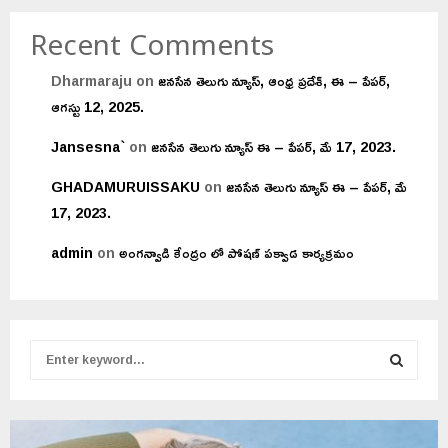
Recent Comments
Dharmaraju
on
జనసేన తెలుగు న్యూస్, ఆంధ్ర ప్రదేశ్, ఈ – పేపర్,
ఆగస్టు 12, 2025.
Jansesna`
on
జనసేన తెలుగు న్యూస్ ఈ – పేపర్, మే 17, 2023.
GHADAMURUISSAKU
on
జనసేన తెలుగు న్యూస్ ఈ – పేపర్, మే
17, 2023.
admin
on
అంగన్వాడి కేంద్రం లో పోషణ్ పక్వాడ కార్యక్రమం
S
e
a
S
r
c
E