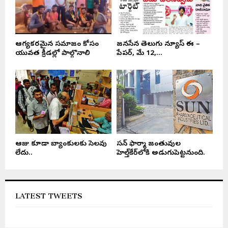
ఆరోగ్యకరమైన సమాజం కోసం
జనసేన తెలుగు న్యూస్ ఈ –
యువత క్రీడల్లో పాల్గొనాలి
పేపర్, మే 12,...
ఆరోజు కూడా బ్యాంకులకు సెలవు
సన్ ఫార్మా జంతువుల
లేదు..
హెల్త్‌కేర్‌లోకి అడుగుపెట్టనుంది.
LATEST TWEETS