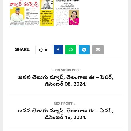
SHARE
0
PREVIOUS POST
జనసేన తెలుగు న్యూస్, తెలంగాణ ఈ – పేపర్,
డిసెంబర్ 08, 2024.
NEXT POST
జనసేన తెలుగు న్యూస్, తెలంగాణ ఈ – పేపర్,
డిసెంబర్ 13, 2024.