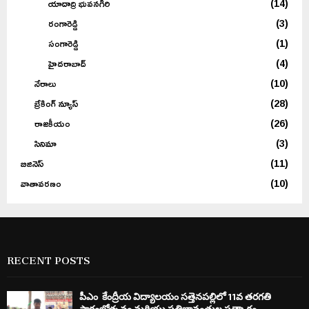
యాదాద్రి భువనగిరి
(14)
రంగారెడ్డి
(3)
సంగారెడ్డి
(1)
హైదరాబాద్
(4)
నేరాలు
(10)
బ్రేకింగ్ న్యూస్
(28)
రాజకీయం
(26)
సినిమా
(3)
బిజినెస్
(11)
వాతావరణం
(10)
RECENT POSTS
పీఎం కేంద్రీయ విద్యాలయం సత్తెనపల్లిలో 11వ తరగతి