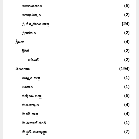
విజయనగరం
(5)
విశాఖపట్నం
(2)
శ్రీ సత్యసాయి జిల్లా
(24)
శ్రీకాకుళం
(2)
క్రీడలు
(4)
క్రికెట్
(2)
ఐపీఎల్
(2)
తెలంగాణ
(194)
ఖమ్మం జిల్లా
(1)
జనగాం
(1)
నల్గొండ జిల్లా
(5)
మంచిర్యాల
(4)
మెదక్ జిల్లా
(4)
మెహబూబ్ నగర్
(1)
మేడ్చల్-మల్కాజ్గిరి
(7)