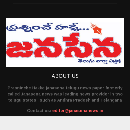
ABOUT US
Prasninche Hakke janasena telugu news paper formerly
called Janasena news was leading news provider in two
telugu states , such as Andhra Pradesh and Telangana
Contact us:
editor@janasenanews.in
FOLLOW US