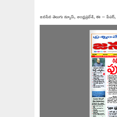
జనసేన తెలుగు న్యూస్, ఆంధ్రప్రదేశ్, ఈ – పేపర్,