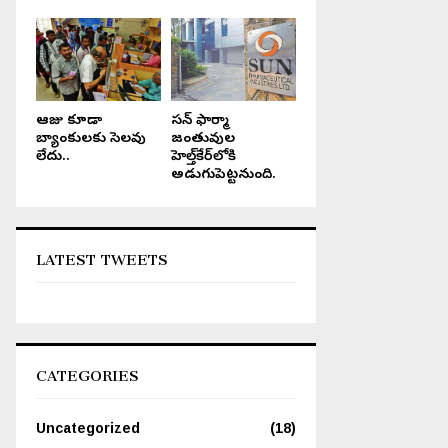
ఆరోజు కూడా
సన్ ఫార్మా
బ్యాంకులకు సెలవు
జంతువుల
లేదు..
హెల్త్‌కేర్‌లోకి
అడుగుపెట్టనుంది.
LATEST TWEETS
CATEGORIES
Uncategorized
(18)