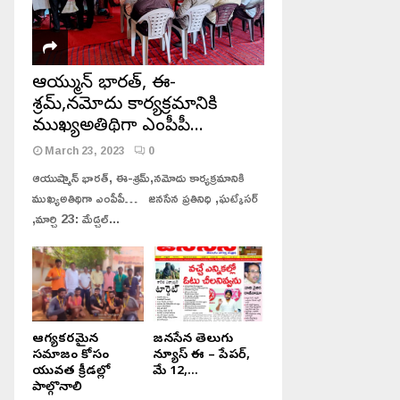
ఆయుష్మాన్ భారత్, ఈ-
శ్రమ్,నమోదు కార్యక్రమానికి
ముఖ్యఅతిథిగా ఎంపీపీ…
March 23, 2023
0
ఆయుష్మాన్ భారత్, ఈ-శ్రమ్,నమోదు కార్యక్రమానికి
ముఖ్యఅతిథిగా ఎంపీపీ… జనసేన ప్రతినిధి ,ఘట్కేసర్
,మార్చి 23: మేడ్చల్...
నిరుపేదలను ఆదుకోవటమే నిజమైన
జనసేన తెలుగు న్యూస్ పేపర్,
పండుగ..పులిపాటి శ్రీరామమూర్తి ,,
ఆంధ్రప్రదేశ్, మే 12, 2024
బీజేపీ సీనియర్ నాయకులు…..
ఆరోగ్యకరమైన
జనసేన తెలుగు
సమాజం కోసం
న్యూస్ ఈ – పేపర్,
యువత క్రీడల్లో
మే 12,...
పాల్గొనాలి