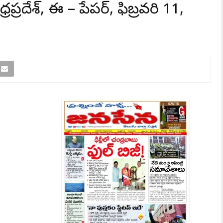
రప్రదేశ్, ఈ – పేపర్, ఫిబ్రవరి 11,