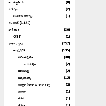
అంతర్జాతీయం
(8)
ఆరోగ్యం
(2)
మానసిక ఆరోగ్యం.
(1)
ఈ-పేపర్
(1,189)
జాతీయం
(30)
GST
(1)
తాజా వార్తలు
(757)
అంధ్రప్రదేశ్
(535)
అనంతపురం
(30)
రాయదుర్గం
(2)
అనకాపల్లి
(2)
ఆన్నమయ్య
(12)
ఆల్లూరి సీతారామ రాజు జిల్లా
(2)
ఏలురు
(1)
కడప
(1)
కర్నూలు
(1)