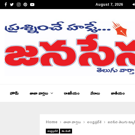
Facebook
Twitter
Instagram
Pinterest
Youtube
August 7, 2026
జనసేన తెలుగు న్యూస్ ఆంధ్రప్రదేశ్ ఈ – పేపర్,…
హొమ్
తాజా వార్తలు
రాజకీయం
నేరాలు
జాతీయం
Home
తాజా వార్తలు
అంధ్రప్రదేశ్
జనసేన తెలుగు న్యూస్
అంధ్రప్రదేశ్
ఈ-పేపర్