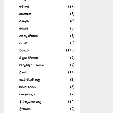
కాకినాడ
(27)
గుంటూరు
(7)
చిత్తూరు
(3)
తిరుపతి
(6)
తూర్పు గోదావరి
(8)
నెల్లూరు
(9)
పల్నాడు
(145)
పశ్చిమ గోదావరి
(6)
పార్వతీపురం మన్యం
(4)
ప్రకాశం
(14)
యన్.టి.ఆర్ జిల్లా
(3)
విజయనగరం
(5)
విశాఖపట్నం
(2)
శ్రీ సత్యసాయి జిల్లా
(24)
శ్రీకాకుళం
(2)