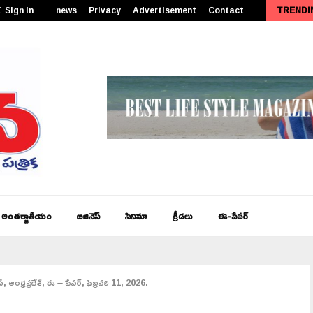
Sign in
news
Privacy
Advertisement
Contact
TRENDI
పీఎం కేంద్రీయ విద్యాలయం సత్తెనపల్లిలో 11వ తరగతి ప్రారంభోత్సవం…
అంతర్జాతీయం
బిజినెస్
సినిమా
క్రీడలు
ఈ-పేపర్
, ఆంధ్రప్రదేశ్, ఈ – పేపర్, ఫిబ్రవరి 11, 2026.