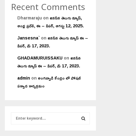
Recent Comments
Dharmaraju
on
జనసేన తెలుగు న్యూస్,
ఆంధ్ర ప్రదేశ్, ఈ – పేపర్, ఆగస్టు 12, 2025.
Jansesna`
on
జనసేన తెలుగు న్యూస్ ఈ –
పేపర్, మే 17, 2023.
GHADAMURUISSAKU
on
జనసేన
తెలుగు న్యూస్ ఈ – పేపర్, మే 17, 2023.
admin
on
అంగన్వాడి కేంద్రం లో పోషణ్
పక్వాడ కార్యక్రమం
S
e
a
S
r