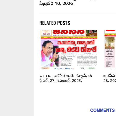
ఫిబ్రవరి 10, 2026
RELATED POSTS
్యూస్, తెలంగాణ ఈ –
తెలంగాణ, జనసేన తెలుగు న్యూస్, ఈ
జనసేన త
 21 2024.
పేపర్, 27, నవంబర్, 2023.
28, 20
COMMENTS