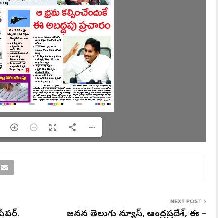
NEXT POST
పేపర్,
జనసేన తెలుగు న్యూస్, ఆంధ్రప్రదేశ్, ఈ –