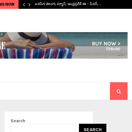
NG NOW
జనసేన తెలుగు న్యూస్, ఆంధ్రప్రదేశ్ ఈ – పేపర్,…
Search
SEARCH