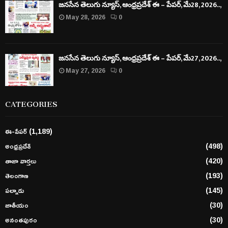
జనసేన తెలుగు న్యూస్, ఆంధ్రప్రదేశ్ ఈ – పేపర్, మే28, 2026..,
May 28, 2026
0
జనసేన తెలుగు న్యూస్, ఆంధ్రప్రదేశ్ ఈ – పేపర్, మే27, 2026..,
May 27, 2026
0
CATEGORIES
ఈ-పేపర్
(1,189)
అంధ్రప్రదేశ్
(498)
తాజా వార్తలు
(420)
తెలంగాణ
(193)
పల్నాడు
(145)
జాతీయం
(30)
అనంతపురం
(30)