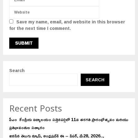
Save my name, email, and website in this browser
for the next time I comment.
Search
SEARCH
Recent Posts
పీఎం కేంద్రీయ విద్యాలయం సత్తెనపల్లిలో 11వ తరగతి ప్రారంభోత్సవం మరియు
ప్రతిభావంతుల సత్కారం
జనసేన తెలుగు న్యూస్, ఆంధ్రప్రదేశ్ ఈ – పేపర్, మే28, 2026..,