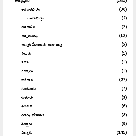
అంధ్రప్రదేశ్
(535)
అనంతపురం
(30)
రాయదుర్గం
(2)
అనకాపల్లి
(2)
ఆన్నమయ్య
(12)
ఆల్లూరి సీతారామ రాజు జిల్లా
(2)
ఏలురు
(1)
కడప
(1)
కర్నూలు
(1)
కాకినాడ
(27)
గుంటూరు
(7)
చిత్తూరు
(3)
తిరుపతి
(6)
తూర్పు గోదావరి
(8)
నెల్లూరు
(9)
పల్నాడు
(145)