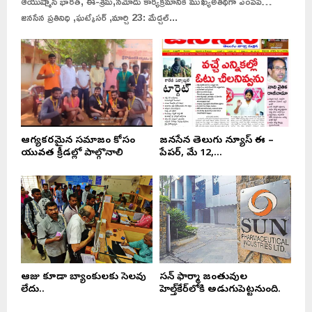
ఆయుష్మాన్ భారత్, ఈ-శ్రమ్,నమోదు కార్యక్రమానికి ముఖ్యఅతిథిగా ఎంపీపీ…
జనసేన ప్రతినిధి ,ఘట్కేసర్ ,మార్చి 23: మేడ్చల్...
ఆరోగ్యకరమైన సమాజం కోసం
జనసేన తెలుగు న్యూస్ ఈ –
యువత క్రీడల్లో పాల్గొనాలి
పేపర్, మే 12,...
ఆరోజు కూడా బ్యాంకులకు సెలవు
సన్ ఫార్మా జంతువుల
లేదు..
హెల్త్‌కేర్‌లోకి అడుగుపెట్టనుంది.