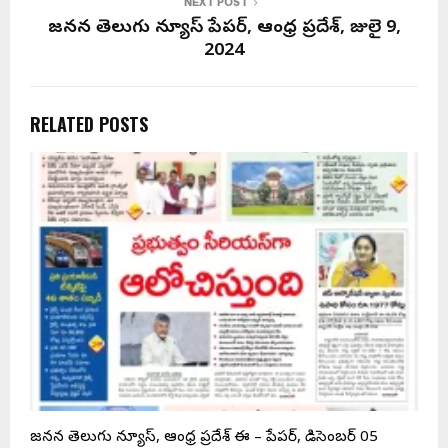
NEXT POST
జనసేన తెలుగు న్యూస్ పేపర్, ఆంధ్ర ప్రదేశ్, జులై 9,
2024
RELATED POSTS
.
జనసేన తెలుగు న్యూస్, ఆంధ్ర ప్రదేశ్ ఈ – పేపర్, డిసెంబర్ 05
ఆ