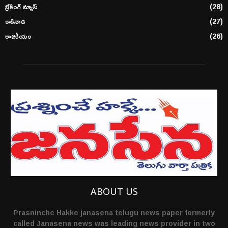
బ్రేకింగ్ న్యూస్
(28)
కాకినాడ
(27)
రాజకీయం
(26)
ABOUT US
Prasninche Hakke janasena telugu news paper formerly
called Janasena news was leading news provider in two