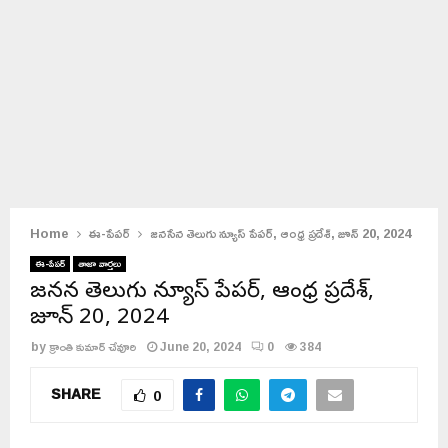
Home
ఈ-పేపర్
జనసేన తెలుగు న్యూస్ పేపర్, ఆంధ్ర ప్రదేశ్, జూన్ 20, 2024
ఈ-పేపర్
తాజా వార్తలు
జనసేన తెలుగు న్యూస్ పేపర్, ఆంధ్ర ప్రదేశ్,
జూన్ 20, 2024
by
క్రాంతి కుమార్ చేవూరి
June 20, 2024
0
384
SHARE
0