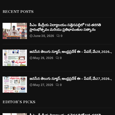
RECENT POSTS
పీఎం కేంద్రీయ విద్యాలయం సత్తెనపల్లిలో 11వ తరగతి
ప్రారంభోత్సవం మరియు ప్రతిభావంతుల సత్కారం
June 30, 2026
0
జనసేన తెలుగు న్యూస్, ఆంధ్రప్రదేశ్ ఈ – పేపర్, మే28, 2026..,
May 28, 2026
0
జనసేన తెలుగు న్యూస్, ఆంధ్రప్రదేశ్ ఈ – పేపర్, మే27, 2026..,
May 27, 2026
0
EDITOR'S PICKS