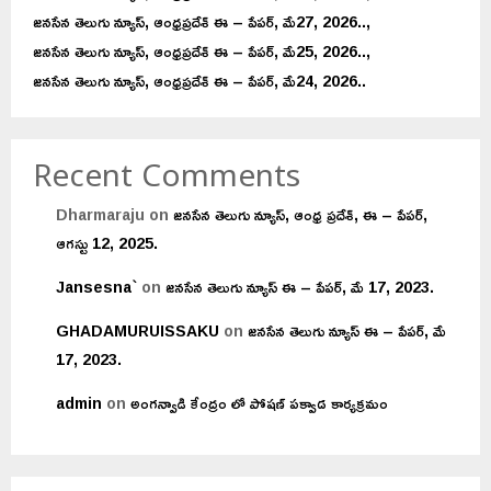
జనసేన తెలుగు న్యూస్, ఆంధ్రప్రదేశ్ ఈ – పేపర్, మే27, 2026..,
జనసేన తెలుగు న్యూస్, ఆంధ్రప్రదేశ్ ఈ – పేపర్, మే25, 2026..,
జనసేన తెలుగు న్యూస్, ఆంధ్రప్రదేశ్ ఈ – పేపర్, మే24, 2026..
Recent Comments
Dharmaraju
on
జనసేన తెలుగు న్యూస్, ఆంధ్ర ప్రదేశ్, ఈ – పేపర్,
ఆగస్టు 12, 2025.
Jansesna`
on
జనసేన తెలుగు న్యూస్ ఈ – పేపర్, మే 17, 2023.
GHADAMURUISSAKU
on
జనసేన తెలుగు న్యూస్ ఈ – పేపర్, మే
17, 2023.
admin
on
అంగన్వాడి కేంద్రం లో పోషణ్ పక్వాడ కార్యక్రమం