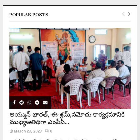
POPULAR POSTS
ఆయుష్మాన్ భారత్, ఈ-శ్రమ్,నమోదు కార్యక్రమానికి
ముఖ్యఅతిథిగా ఎంపీపీ…
March 23, 2023
0