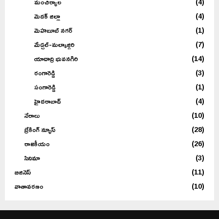
మంచిర్యాల
(4)
మెదక్ జిల్లా
(4)
మెహబూబ్ నగర్
(1)
మేడ్చల్-మల్కాజ్గిరి
(7)
యాదాద్రి భువనగిరి
(14)
రంగారెడ్డి
(3)
సంగారెడ్డి
(1)
హైదరాబాద్
(4)
నేరాలు
(10)
బ్రేకింగ్ న్యూస్
(28)
రాజకీయం
(26)
సినిమా
(3)
బిజినెస్
(11)
వాతావరణం
(10)