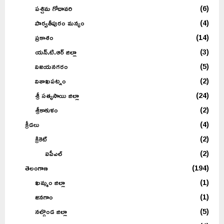
పశ్చిమ గోదావరి
(6)
పార్వతీపురం మన్యం
(4)
ప్రకాశం
(14)
యన్.టి.ఆర్ జిల్లా
(3)
విజయనగరం
(5)
విశాఖపట్నం
(2)
శ్రీ సత్యసాయి జిల్లా
(24)
శ్రీకాకుళం
(2)
క్రీడలు
(4)
క్రికెట్
(2)
ఐపీఎల్
(2)
తెలంగాణ
(194)
ఖమ్మం జిల్లా
(1)
జనగాం
(1)
నల్గొండ జిల్లా
(5)