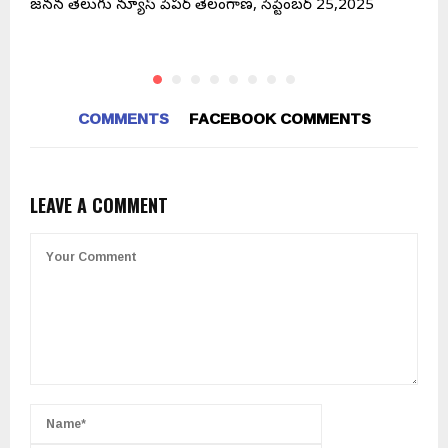
జనసేన తెలుగు న్యూస్ పేపర్ తెలంగాణ, సెప్టెంబర్ 25,2025
క
COMMENTS
FACEBOOK COMMENTS
LEAVE A COMMENT