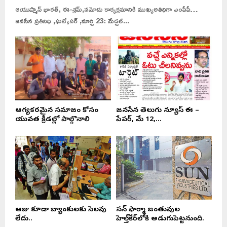
ఆయుష్మాన్ భారత్, ఈ-శ్రమ్,నమోదు కార్యక్రమానికి ముఖ్యఅతిథిగా ఎంపీపీ…
జనసేన ప్రతినిధి ,ఘట్కేసర్ ,మార్చి 23: మేడ్చల్...
ఆరోగ్యకరమైన సమాజం కోసం
జనసేన తెలుగు న్యూస్ ఈ –
యువత క్రీడల్లో పాల్గొనాలి
పేపర్, మే 12,...
ఆరోజు కూడా బ్యాంకులకు సెలవు
సన్ ఫార్మా జంతువుల
లేదు..
హెల్త్‌కేర్‌లోకి అడుగుపెట్టనుంది.