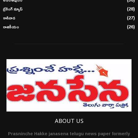
బ్రేకింగ్ న్యూస్
(28)
కాకినాడ
(27)
రాజకీయం
(26)
ABOUT US
Prasninche Hakke janasena telugu news paper formerly