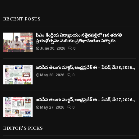
RECENT POSTS
పీఎం కేంద్రీయ విద్యాలయం సత్తెనపల్లిలో 11వ తరగతి
ప్రారంభోత్సవం మరియు ప్రతిభావంతుల సత్కారం
June 30, 2026
0
జనసేన తెలుగు న్యూస్, ఆంధ్రప్రదేశ్ ఈ – పేపర్, మే28, 2026..,
May 28, 2026
0
జనసేన తెలుగు న్యూస్, ఆంధ్రప్రదేశ్ ఈ – పేపర్, మే27, 2026..,
May 27, 2026
0
EDITOR'S PICKS