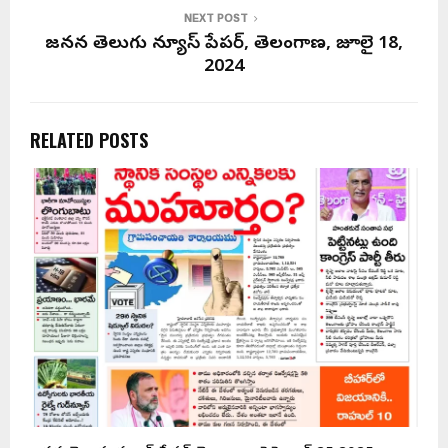
NEXT POST
జనసేన తెలుగు న్యూస్ పేపర్, తెలంగాణ, జూలై 18,
2024
RELATED POSTS