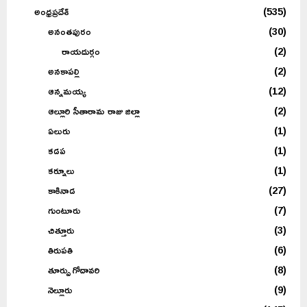
అంధ్రప్రదేశ్
(535)
అనంతపురం
(30)
రాయదుర్గం
(2)
అనకాపల్లి
(2)
ఆన్నమయ్య
(12)
ఆల్లూరి సీతారామ రాజు జిల్లా
(2)
ఏలురు
(1)
కడప
(1)
కర్నూలు
(1)
కాకినాడ
(27)
గుంటూరు
(7)
చిత్తూరు
(3)
తిరుపతి
(6)
తూర్పు గోదావరి
(8)
నెల్లూరు
(9)