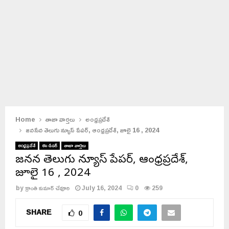
Home
తాజా వార్తలు
అంధ్రప్రదేశ్
జనసేన తెలుగు న్యూస్ పేపర్, ఆంధ్రప్రదేశ్, జూలై 16 , 2024
అంధ్రప్రదేశ్
ఈ-పేపర్
తాజా వార్తలు
జనసేన తెలుగు న్యూస్ పేపర్, ఆంధ్రప్రదేశ్,
జూలై 16 , 2024
by
క్రాంతి కుమార్ చేవూరి
July 16, 2024
0
259
SHARE
0