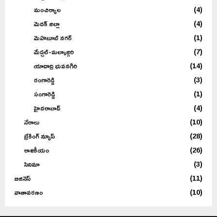
మంచిర్యాల
(4)
మెదక్ జిల్లా
(4)
మెహబూబ్ నగర్
(1)
మేడ్చల్-మల్కాజ్గిరి
(7)
యాదాద్రి భువనగిరి
(14)
రంగారెడ్డి
(3)
సంగారెడ్డి
(1)
హైదరాబాద్
(4)
నేరాలు
(10)
బ్రేకింగ్ న్యూస్
(28)
రాజకీయం
(26)
సినిమా
(3)
బిజినెస్
(11)
వాతావరణం
(10)