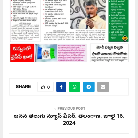
SHARE
0
PREVIOUS POST
జనసేన తెలుగు న్యూస్ పేపర్, తెలంగాణ, జూలై 16,
2024