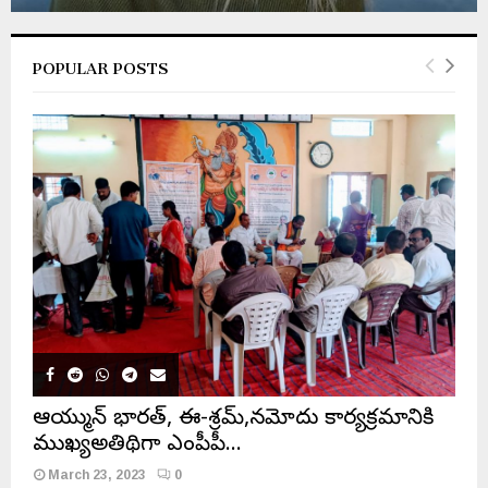
POPULAR POSTS
ఆయుష్మాన్ భారత్, ఈ-శ్రమ్,నమోదు కార్యక్రమానికి
ముఖ్యఅతిథిగా ఎంపీపీ…
March 23, 2023
0