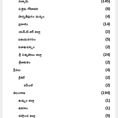
పల్నాడు
(145)
పశ్చిమ గోదావరి
(6)
పార్వతీపురం మన్యం
(4)
ప్రకాశం
(14)
యన్.టి.ఆర్ జిల్లా
(3)
విజయనగరం
(5)
విశాఖపట్నం
(2)
శ్రీ సత్యసాయి జిల్లా
(24)
శ్రీకాకుళం
(2)
క్రీడలు
(4)
క్రికెట్
(2)
ఐపీఎల్
(2)
తెలంగాణ
(194)
ఖమ్మం జిల్లా
(1)
జనగాం
(1)
నల్గొండ జిల్లా
(5)