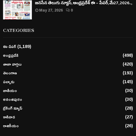
జనసేన తెలుగు న్యూస్, ఆంధ్రప్రదేశ్ ఈ – పేపర్, మే27, 2026..,
May 27, 2026
0
CATEGORIES
ఈ-పేపర్
(1,189)
అంధ్రప్రదేశ్
(498)
తాజా వార్తలు
(420)
తెలంగాణ
(193)
పల్నాడు
(145)
జాతీయం
(30)
అనంతపురం
(30)
బ్రేకింగ్ న్యూస్
(28)
కాకినాడ
(27)
రాజకీయం
(26)