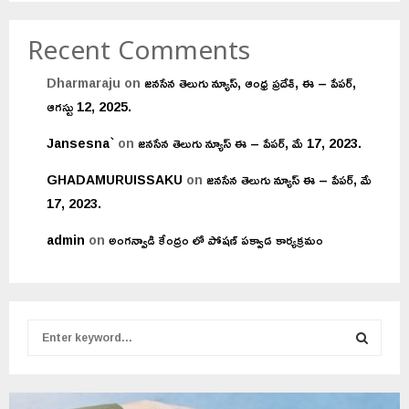
Recent Comments
Dharmaraju
on
జనసేన తెలుగు న్యూస్, ఆంధ్ర ప్రదేశ్, ఈ – పేపర్,
ఆగస్టు 12, 2025.
Jansesna`
on
జనసేన తెలుగు న్యూస్ ఈ – పేపర్, మే 17, 2023.
GHADAMURUISSAKU
on
జనసేన తెలుగు న్యూస్ ఈ – పేపర్, మే
17, 2023.
admin
on
అంగన్వాడి కేంద్రం లో పోషణ్ పక్వాడ కార్యక్రమం
S
e
a
S
r
c