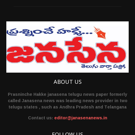
ABOUT US
Prasninche Hakke janasena telugu news paper formerly
called Janasena news was leading news provider in two
telugu states , such as Andhra Pradesh and Telangana
Contact us:
editor@janasenanews.in