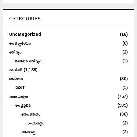
CATEGORIES
Uncategorized
(18)
అంతర్జాతీయం
(8)
ఆరోగ్యం
(2)
మానసిక ఆరోగ్యం.
(1)
ఈ-పేపర్
(1,189)
జాతీయం
(30)
GST
(1)
తాజా వార్తలు
(757)
అంధ్రప్రదేశ్
(535)
అనంతపురం
(30)
రాయదుర్గం
(2)
అనకాపల్లి
(2)