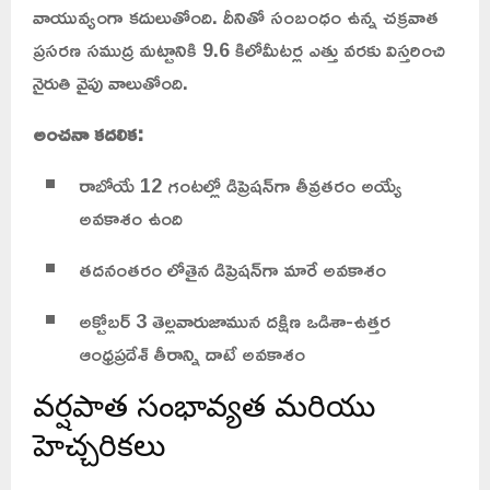
వాయువ్యంగా కదులుతోంది. దీనితో సంబంధం ఉన్న చక్రవాత
ప్రసరణ సముద్ర మట్టానికి 9.6 కిలోమీటర్ల ఎత్తు వరకు విస్తరించి
నైరుతి వైపు వాలుతోంది.
అంచనా కదలిక:
రాబోయే 12 గంటల్లో డిప్రెషన్‌గా తీవ్రతరం అయ్యే
అవకాశం ఉంది
తదనంతరం లోతైన డిప్రెషన్‌గా మారే అవకాశం
అక్టోబర్ 3 తెల్లవారుజామున దక్షిణ ఒడిశా-ఉత్తర
ఆంధ్రప్రదేశ్ తీరాన్ని దాటే అవకాశం
వర్షపాత సంభావ్యత మరియు
హెచ్చరికలు