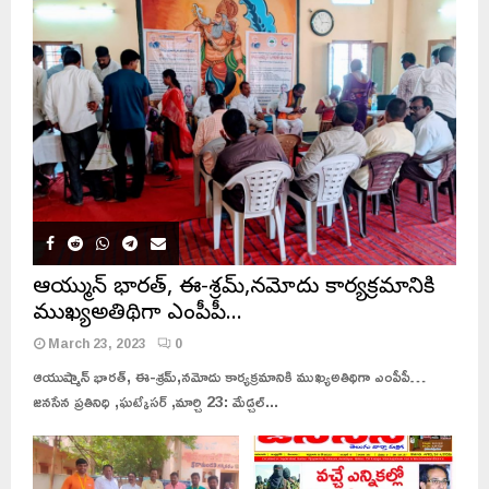
ఆయుష్మాన్ భారత్, ఈ-శ్రమ్,నమోదు కార్యక్రమానికి
ముఖ్యఅతిథిగా ఎంపీపీ…
March 23, 2023
0
ఆయుష్మాన్ భారత్, ఈ-శ్రమ్,నమోదు కార్యక్రమానికి ముఖ్యఅతిథిగా ఎంపీపీ…
జనసేన ప్రతినిధి ,ఘట్కేసర్ ,మార్చి 23: మేడ్చల్...