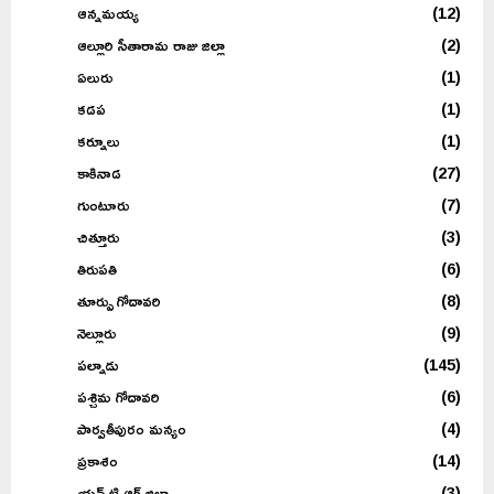
ఆన్నమయ్య
(12)
ఆల్లూరి సీతారామ రాజు జిల్లా
(2)
ఏలురు
(1)
కడప
(1)
కర్నూలు
(1)
కాకినాడ
(27)
గుంటూరు
(7)
చిత్తూరు
(3)
తిరుపతి
(6)
తూర్పు గోదావరి
(8)
నెల్లూరు
(9)
పల్నాడు
(145)
పశ్చిమ గోదావరి
(6)
పార్వతీపురం మన్యం
(4)
ప్రకాశం
(14)
యన్.టి.ఆర్ జిల్లా
(3)