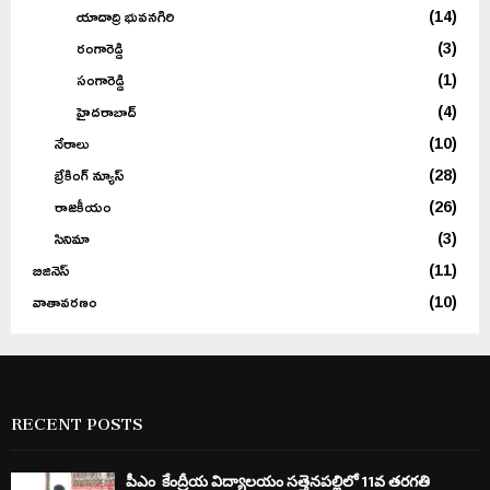
యాదాద్రి భువనగిరి
(14)
రంగారెడ్డి
(3)
సంగారెడ్డి
(1)
హైదరాబాద్
(4)
నేరాలు
(10)
బ్రేకింగ్ న్యూస్
(28)
రాజకీయం
(26)
సినిమా
(3)
బిజినెస్
(11)
వాతావరణం
(10)
RECENT POSTS
పీఎం కేంద్రీయ విద్యాలయం సత్తెనపల్లిలో 11వ తరగతి