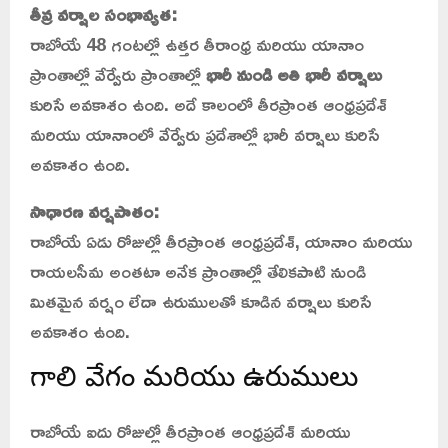
తీవ్ర వర్షాల సంభావ్యత:
రాబోయే 48 గంటల్లో ఉత్తర తీరాంధ్ర మరియు యానాం
ప్రాంతాల్లో వేర్వేరు ప్రాంతాల్లో
భారీ నుండి అతి భారీ వర్షాలు
కురిసే అవకాశం ఉంది. అదే కాలంలో తీరప్రాంత ఆంధ్రప్రదేశ్
మరియు యానాంలో వేర్వేరు ప్రదేశాల్లో భారీ వర్షాలు కురిసే
అవకాశం ఉంది.
సాధారణ వర్షపాతం:
రాబోయే ఏడు రోజుల్లో తీరప్రాంత ఆంధ్రప్రదేశ్, యానాం మరియు
రాయలసీమ అంతటా అనేక ప్రాంతాల్లో తేలికపాటి నుండి
మితమైన వర్షం లేదా ఉరుములతో కూడిన వర్షాలు కురిసే
అవకాశం ఉంది.
గాలి వేగం మరియు ఉరుములు
రాబోయే ఐదు రోజుల్లో తీరప్రాంత ఆంధ్రప్రదేశ్ మరియు