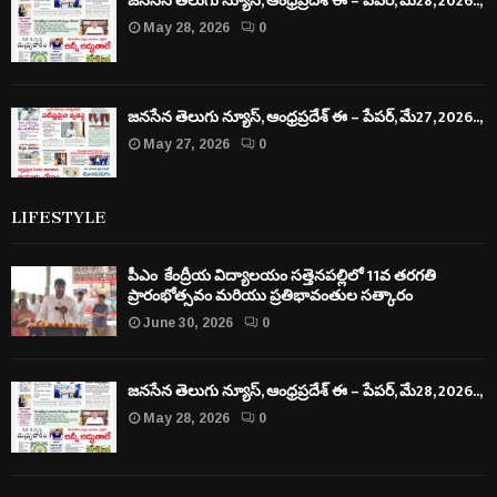
జనసేన తెలుగు న్యూస్, ఆంధ్రప్రదేశ్ ఈ – పేపర్, మే28, 2026..,
May 28, 2026
0
జనసేన తెలుగు న్యూస్, ఆంధ్రప్రదేశ్ ఈ – పేపర్, మే27, 2026..,
May 27, 2026
0
LIFESTYLE
పీఎం కేంద్రీయ విద్యాలయం సత్తెనపల్లిలో 11వ తరగతి
ప్రారంభోత్సవం మరియు ప్రతిభావంతుల సత్కారం
June 30, 2026
0
జనసేన తెలుగు న్యూస్, ఆంధ్రప్రదేశ్ ఈ – పేపర్, మే28, 2026..,
May 28, 2026
0