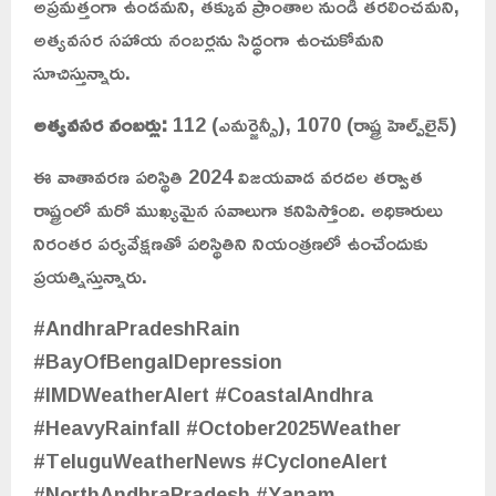
అప్రమత్తంగా ఉండమని, తక్కువ ప్రాంతాల నుండి తరలించమని,
అత్యవసర సహాయ నంబర్లను సిద్ధంగా ఉంచుకోమని
సూచిస్తున్నారు.
అత్యవసర నంబర్లు:
112 (ఎమర్జెన్సీ), 1070 (రాష్ట్ర హెల్ప్‌లైన్)
ఈ వాతావరణ పరిస్థితి 2024 విజయవాడ వరదల తర్వాత
రాష్ట్రంలో మరో ముఖ్యమైన సవాలుగా కనిపిస్తోంది. అధికారులు
నిరంతర పర్యవేక్షణతో పరిస్థితిని నియంత్రణలో ఉంచేందుకు
ప్రయత్నిస్తున్నారు.
#AndhraPradeshRain
#BayOfBengalDepression
#IMDWeatherAlert #CoastalAndhra
#HeavyRainfall #October2025Weather
#TeluguWeatherNews #CycloneAlert
#NorthAndhraPradesh #Yanam