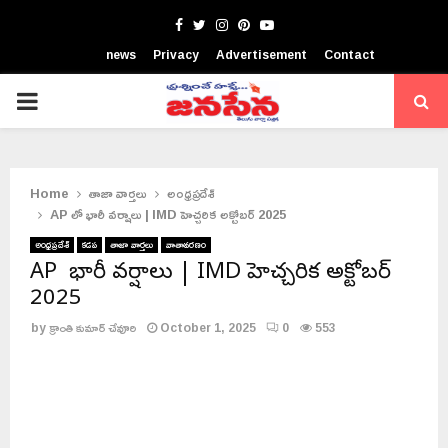
Facebook
Twitter
Instagram
Pinterest
Youtube
news
Privacy
Advertisement
Contact
PRIMARY
MENU
Home
తాజా వార్తలు
అంధ్రప్రదేశ్
AP లో భారీ వర్షాలు | IMD హెచ్చరిక అక్టోబర్ 2025
అంధ్రప్రదేశ్
కడప
తాజా వార్తలు
వాతావరణం
AP లో భారీ వర్షాలు | IMD హెచ్చరిక అక్టోబర్
2025
by
క్రాంతి కుమార్ చేవూరి
October 1, 2025
0
553