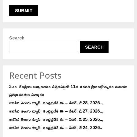
Search
SEARCH
Recent Posts
పీఎం కేంద్రీయ విద్యాలయం సత్తెనపల్లిలో 11వ తరగతి ప్రారంభోత్సవం మరియు
ప్రతిభావంతుల సత్కారం
జనసేన తెలుగు న్యూస్, ఆంధ్రప్రదేశ్ ఈ – పేపర్, మే28, 2026..,
జనసేన తెలుగు న్యూస్, ఆంధ్రప్రదేశ్ ఈ – పేపర్, మే27, 2026..,
జనసేన తెలుగు న్యూస్, ఆంధ్రప్రదేశ్ ఈ – పేపర్, మే25, 2026..,
జనసేన తెలుగు న్యూస్, ఆంధ్రప్రదేశ్ ఈ – పేపర్, మే24, 2026..