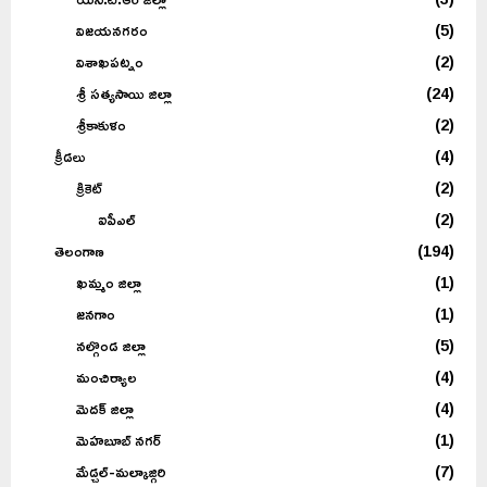
విజయనగరం
(5)
విశాఖపట్నం
(2)
శ్రీ సత్యసాయి జిల్లా
(24)
శ్రీకాకుళం
(2)
క్రీడలు
(4)
క్రికెట్
(2)
ఐపీఎల్
(2)
తెలంగాణ
(194)
ఖమ్మం జిల్లా
(1)
జనగాం
(1)
నల్గొండ జిల్లా
(5)
మంచిర్యాల
(4)
మెదక్ జిల్లా
(4)
మెహబూబ్ నగర్
(1)
మేడ్చల్-మల్కాజ్గిరి
(7)