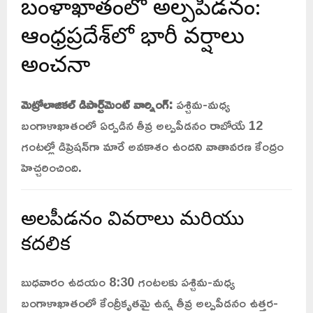
బంగాళాఖాతంలో అల్పపీడనం:
ఆంధ్రప్రదేశ్‌లో భారీ వర్షాలు
అంచనా
మెట్రోలాజికల్ డిపార్ట్‌మెంట్ వార్నింగ్:
పశ్చిమ-మధ్య
బంగాళాఖాతంలో ఏర్పడిన తీవ్ర అల్పపీడనం రాబోయే 12
గంటల్లో డిప్రెషన్‌గా మారే అవకాశం ఉందని వాతావరణ కేంద్రం
హెచ్చరించింది.
అల్పపీడనం వివరాలు మరియు
కదలిక
బుధవారం ఉదయం 8:30 గంటలకు పశ్చిమ-మధ్య
బంగాళాఖాతంలో కేంద్రీకృతమై ఉన్న తీవ్ర అల్పపీడనం ఉత్తర-