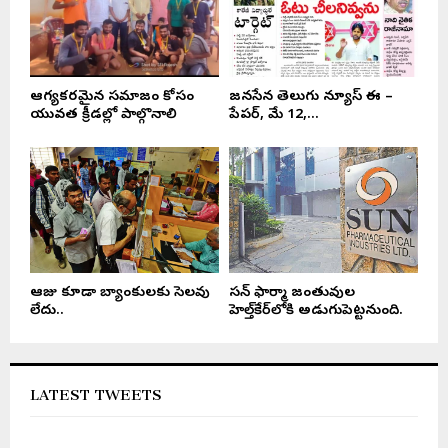
ఆరోగ్యకరమైన సమాజం కోసం
జనసేన తెలుగు న్యూస్ ఈ –
యువత క్రీడల్లో పాల్గొనాలి
పేపర్, మే 12,...
ఆరోజు కూడా బ్యాంకులకు సెలవు
సన్ ఫార్మా జంతువుల
లేదు..
హెల్త్‌కేర్‌లోకి అడుగుపెట్టనుంది.
LATEST TWEETS