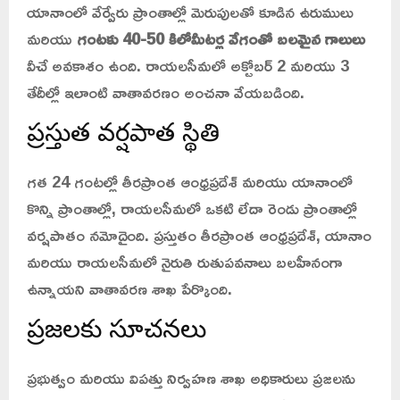
యానాంలో వేర్వేరు ప్రాంతాల్లో మెరుపులతో కూడిన ఉరుములు
మరియు
గంటకు 40-50 కిలోమీటర్ల వేగంతో బలమైన గాలులు
వీచే అవకాశం ఉంది. రాయలసీమలో అక్టోబర్ 2 మరియు 3
తేదీల్లో ఇలాంటి వాతావరణం అంచనా వేయబడింది.
ప్రస్తుత వర్షపాత స్థితి
గత 24 గంటల్లో తీరప్రాంత ఆంధ్రప్రదేశ్ మరియు యానాంలో
కొన్ని ప్రాంతాల్లో, రాయలసీమలో ఒకటి లేదా రెండు ప్రాంతాల్లో
వర్షపాతం నమోదైంది. ప్రస్తుతం తీరప్రాంత ఆంధ్రప్రదేశ్, యానాం
మరియు రాయలసీమలో నైరుతి రుతుపవనాలు బలహీనంగా
ఉన్నాయని వాతావరణ శాఖ పేర్కొంది.
ప్రజలకు సూచనలు
ప్రభుత్వం మరియు విపత్తు నిర్వహణ శాఖ అధికారులు ప్రజలను