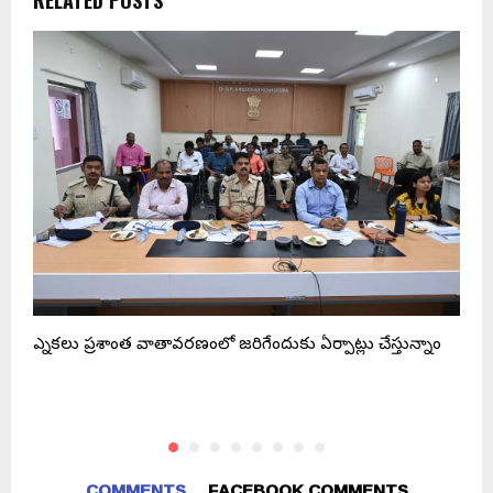
RELATED POSTS
.
ఎన్నికలు ప్రశాంత వాతావరణంలో జరిగేందుకు ఏర్పాట్లు చేస్తున్నాం
స
మ
COMMENTS
FACEBOOK COMMENTS