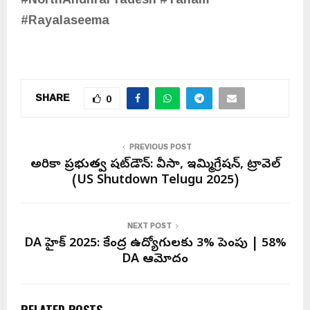
#Rayalaseema
SHARE
0
PREVIOUS POST
అమెరికా ప్రభుత్వ షట్‌డౌన్: వీసా, ఇమ్మిగ్రేషన్, ట్రావెల్
(US Shutdown Telugu 2025)
NEXT POST
DA హైక్ 2025: కేంద్ర ఉద్యోగులకు 3% పెంపు | 58%
DA ఆమోదం