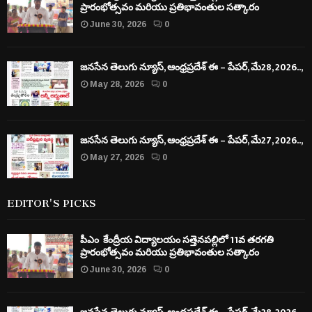
ప్రారంభోత్సవం మరియు ప్రతిభావంతుల సత్కారం
June 30, 2026
0
జనసేన తెలుగు న్యూస్, ఆంధ్రప్రదేశ్ ఈ – పేపర్, మే28, 2026..,
May 28, 2026
0
జనసేన తెలుగు న్యూస్, ఆంధ్రప్రదేశ్ ఈ – పేపర్, మే27, 2026..,
May 27, 2026
0
EDITOR'S PICKS
పీఎం కేంద్రీయ విద్యాలయం సత్తెనపల్లిలో 11వ తరగతి
ప్రారంభోత్సవం మరియు ప్రతిభావంతుల సత్కారం
June 30, 2026
0