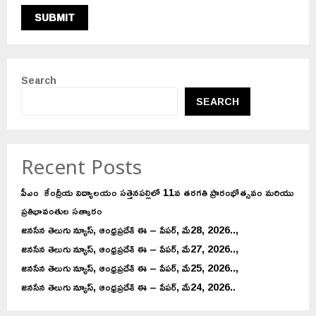
Search
SEARCH
Recent Posts
పీఎం కేంద్రీయ విద్యాలయం సత్తెనపల్లిలో 11వ తరగతి ప్రారంభోత్సవం మరియు
ప్రతిభావంతుల సత్కారం
జనసేన తెలుగు న్యూస్, ఆంధ్రప్రదేశ్ ఈ – పేపర్, మే28, 2026..,
జనసేన తెలుగు న్యూస్, ఆంధ్రప్రదేశ్ ఈ – పేపర్, మే27, 2026..,
జనసేన తెలుగు న్యూస్, ఆంధ్రప్రదేశ్ ఈ – పేపర్, మే25, 2026..,
జనసేన తెలుగు న్యూస్, ఆంధ్రప్రదేశ్ ఈ – పేపర్, మే24, 2026..