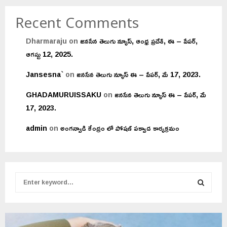
Recent Comments
Dharmaraju
on
జనసేన తెలుగు న్యూస్, ఆంధ్ర ప్రదేశ్, ఈ – పేపర్,
ఆగస్టు 12, 2025.
Jansesna`
on
జనసేన తెలుగు న్యూస్ ఈ – పేపర్, మే 17, 2023.
GHADAMURUISSAKU
on
జనసేన తెలుగు న్యూస్ ఈ – పేపర్, మే
17, 2023.
admin
on
అంగన్వాడి కేంద్రం లో పోషణ్ పక్వాడ కార్యక్రమం
S
e
a
S
r
c
E