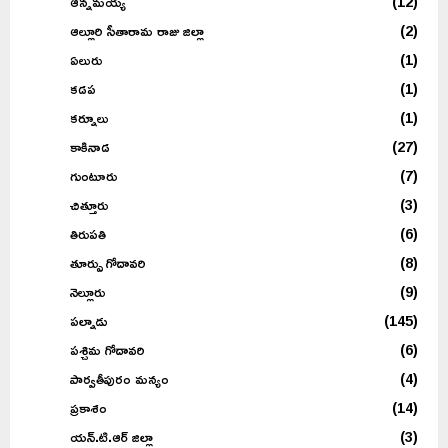
ఆన్నమయ్య
(12)
ఆల్లూరి సీతారామ రాజు జిల్లా
(2)
ఏలురు
(1)
కడప
(1)
కర్నూలు
(1)
కాకినాడ
(27)
గుంటూరు
(7)
చిత్తూరు
(3)
తిరుపతి
(6)
తూర్పు గోదావరి
(8)
నెల్లూరు
(9)
పల్నాడు
(145)
పశ్చిమ గోదావరి
(6)
పార్వతీపురం మన్యం
(4)
ప్రకాశం
(14)
యన్.టి.ఆర్ జిల్లా
(3)