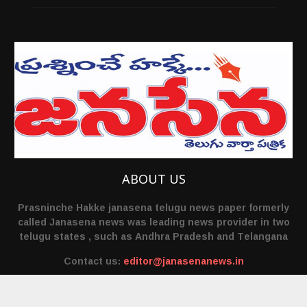
ABOUT US
Prasninche Hakke janasena telugu news paper formerly
called Janasena news was leading news provider in two
telugu states , such as Andhra Pradesh and Telangana
Contact us:
editor@janasenanews.in
FOLLOW US