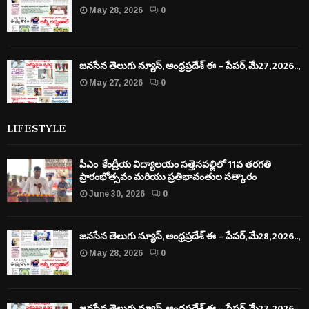
May 28, 2026
0
జనసేన తెలుగు న్యూస్, ఆంధ్రప్రదేశ్ ఈ – పేపర్, మే27, 2026..,
May 27, 2026
0
LIFESTYLE
పీఎం కేంద్రీయ విద్యాలయం సత్తెనపల్లిలో 11వ తరగతి
ప్రారంభోత్సవం మరియు ప్రతిభావంతుల సత్కారం
June 30, 2026
0
జనసేన తెలుగు న్యూస్, ఆంధ్రప్రదేశ్ ఈ – పేపర్, మే28, 2026..,
May 28, 2026
0
జనసేన తెలుగు న్యూస్, ఆంధ్రప్రదేశ్ ఈ – పేపర్, మే27, 2026..,