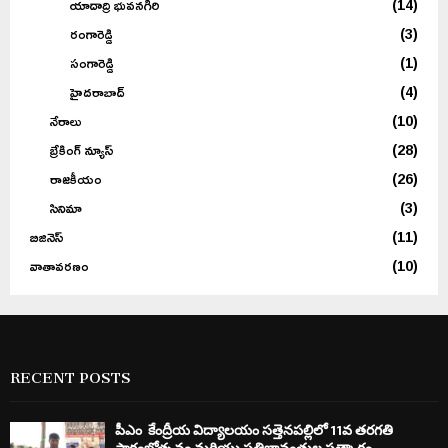
యాదాద్రి భువనగిరి
(14)
రంగారెడ్డి
(3)
సంగారెడ్డి
(1)
హైదరాబాద్
(4)
నేరాలు
(10)
బ్రేకింగ్ న్యూస్
(28)
రాజకీయం
(26)
సినిమా
(3)
బిజినెస్
(11)
వాతావరణం
(10)
RECENT POSTS
పీఎం కేంద్రీయ విద్యాలయం సత్తెనపల్లిలో 11వ తరగతి