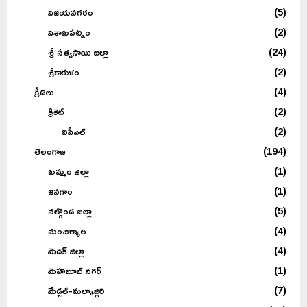
విజయనగరం
(5)
విశాఖపట్నం
(2)
శ్రీ సత్యసాయి జిల్లా
(24)
శ్రీకాకుళం
(2)
క్రీడలు
(4)
క్రికెట్
(2)
ఐపీఎల్
(2)
తెలంగాణ
(194)
ఖమ్మం జిల్లా
(1)
జనగాం
(1)
నల్గొండ జిల్లా
(5)
మంచిర్యాల
(4)
మెదక్ జిల్లా
(4)
మెహబూబ్ నగర్
(1)
మేడ్చల్-మల్కాజ్గిరి
(7)