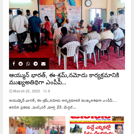
ఆయుష్మాన్ భారత్, ఈ-శ్రమ్,నమోదు కార్యక్రమానికి
ముఖ్యఅతిథిగా ఎంపీపీ…
March 23, 2023
0
ఆయుష్మాన్ భారత్, ఈ-శ్రమ్,నమోదు కార్యక్రమానికి ముఖ్యఅతిథిగా ఎంపీపీ…
జనసేన ప్రతినిధి ,ఘట్కేసర్ ,మార్చి 23: మేడ్చల్...