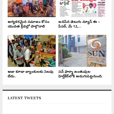
ఆరోగ్యకరమైన సమాజం కోసం
జనసేన తెలుగు న్యూస్ ఈ –
యువత క్రీడల్లో పాల్గొనాలి
పేపర్, మే 12,...
ఆరోజు కూడా బ్యాంకులకు సెలవు
సన్ ఫార్మా జంతువుల
లేదు..
హెల్త్‌కేర్‌లోకి అడుగుపెట్టనుంది.
LATEST TWEETS