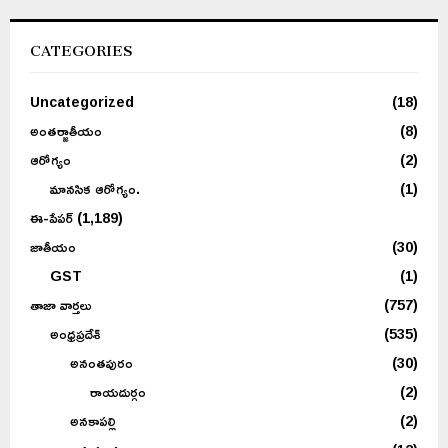
CATEGORIES
Uncategorized
(18)
అంతర్జాతీయం
(8)
ఆరోగ్యం
(2)
మానసిక ఆరోగ్యం.
(1)
ఈ-పేపర్
(1,189)
జాతీయం
(30)
GST
(1)
తాజా వార్తలు
(757)
అంధ్రప్రదేశ్
(535)
అనంతపురం
(30)
రాయదుర్గం
(2)
అనకాపల్లి
(2)