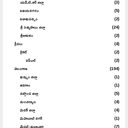
యన్.టి.ఆర్ జిల్లా
(3)
విజయనగరం
(5)
విశాఖపట్నం
(2)
శ్రీ సత్యసాయి జిల్లా
(24)
శ్రీకాకుళం
(2)
క్రీడలు
(4)
క్రికెట్
(2)
ఐపీఎల్
(2)
తెలంగాణ
(194)
ఖమ్మం జిల్లా
(1)
జనగాం
(1)
నల్గొండ జిల్లా
(5)
మంచిర్యాల
(4)
మెదక్ జిల్లా
(4)
మెహబూబ్ నగర్
(1)
మేడ్చల్-మల్కాజ్గిరి
(7)