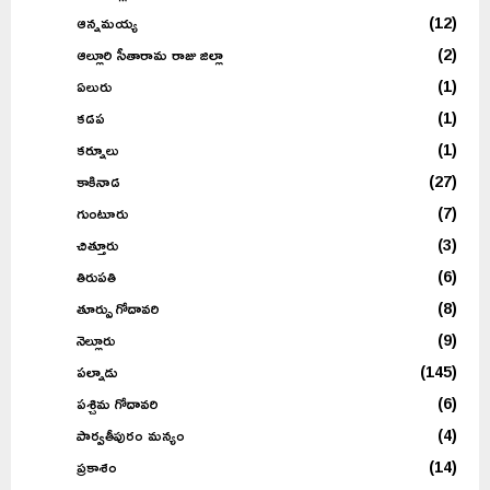
ఆన్నమయ్య
(12)
ఆల్లూరి సీతారామ రాజు జిల్లా
(2)
ఏలురు
(1)
కడప
(1)
కర్నూలు
(1)
కాకినాడ
(27)
గుంటూరు
(7)
చిత్తూరు
(3)
తిరుపతి
(6)
తూర్పు గోదావరి
(8)
నెల్లూరు
(9)
పల్నాడు
(145)
పశ్చిమ గోదావరి
(6)
పార్వతీపురం మన్యం
(4)
ప్రకాశం
(14)