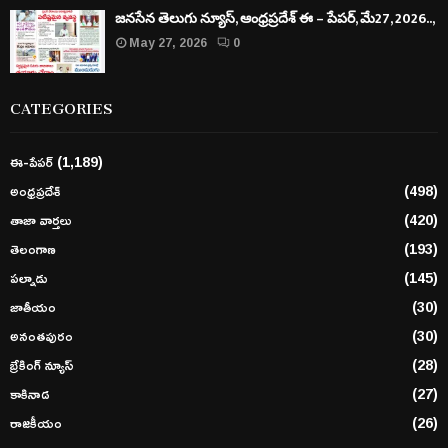
జనసేన తెలుగు న్యూస్, ఆంధ్రప్రదేశ్ ఈ – పేపర్, మే27, 2026..,
May 27, 2026
0
CATEGORIES
ఈ-పేపర్
(1,189)
అంధ్రప్రదేశ్
(498)
తాజా వార్తలు
(420)
తెలంగాణ
(193)
పల్నాడు
(145)
జాతీయం
(30)
అనంతపురం
(30)
బ్రేకింగ్ న్యూస్
(28)
కాకినాడ
(27)
రాజకీయం
(26)