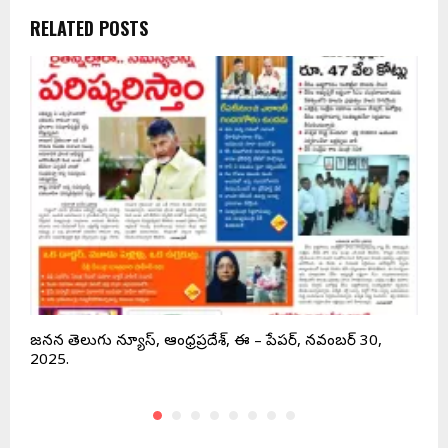
RELATED POSTS
జనసేన తెలుగు న్యూస్, ఆంధ్రప్రదేశ్, ఈ – పేపర్, నవంబర్ 30,
ఆ
2025.