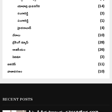
యాదాద్రి భువనగిరి
(14)
రంగారెడ్డి
(3)
సంగారెడ్డి
(1)
హైదరాబాద్
(4)
నేరాలు
(10)
బ్రేకింగ్ న్యూస్
(28)
రాజకీయం
(26)
సినిమా
(3)
బిజినెస్
(11)
వాతావరణం
(10)
RECENT POSTS