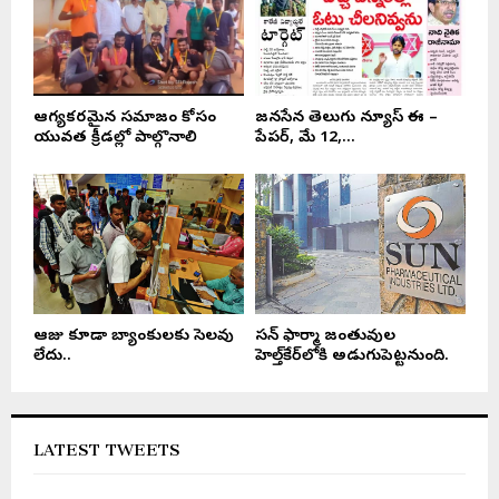
ఆరోగ్యకరమైన సమాజం కోసం
జనసేన తెలుగు న్యూస్ ఈ –
యువత క్రీడల్లో పాల్గొనాలి
పేపర్, మే 12,...
ఆరోజు కూడా బ్యాంకులకు సెలవు
సన్ ఫార్మా జంతువుల
లేదు..
హెల్త్‌కేర్‌లోకి అడుగుపెట్టనుంది.
LATEST TWEETS