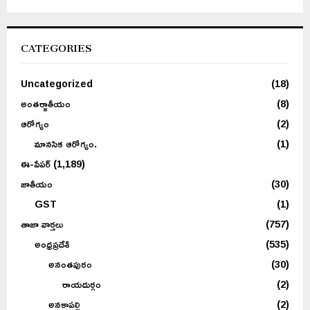
CATEGORIES
Uncategorized
(18)
అంతర్జాతీయం
(8)
ఆరోగ్యం
(2)
మానసిక ఆరోగ్యం.
(1)
ఈ-పేపర్
(1,189)
జాతీయం
(30)
GST
(1)
తాజా వార్తలు
(757)
అంధ్రప్రదేశ్
(535)
అనంతపురం
(30)
రాయదుర్గం
(2)
అనకాపల్లి
(2)