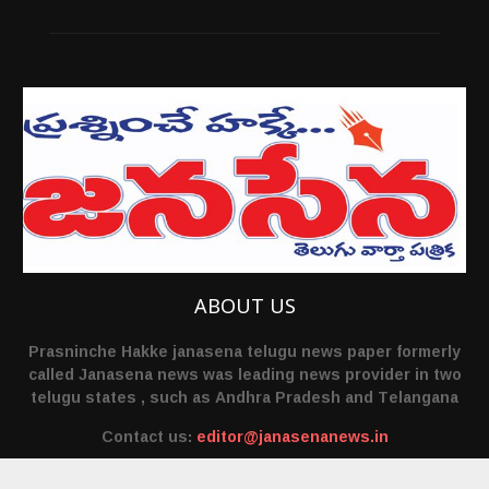
ABOUT US
Prasninche Hakke janasena telugu news paper formerly
called Janasena news was leading news provider in two
telugu states , such as Andhra Pradesh and Telangana
Contact us:
editor@janasenanews.in