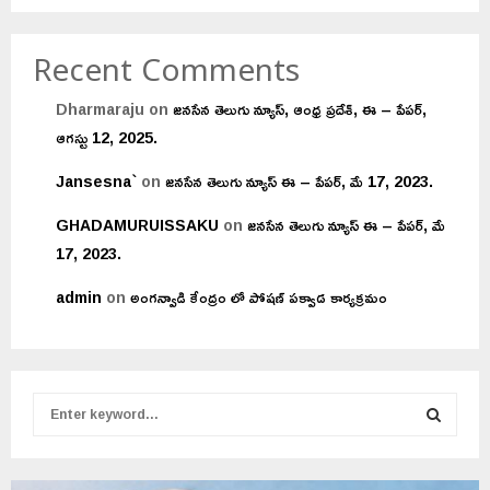
Recent Comments
Dharmaraju
on
జనసేన తెలుగు న్యూస్, ఆంధ్ర ప్రదేశ్, ఈ – పేపర్,
ఆగస్టు 12, 2025.
Jansesna`
on
జనసేన తెలుగు న్యూస్ ఈ – పేపర్, మే 17, 2023.
GHADAMURUISSAKU
on
జనసేన తెలుగు న్యూస్ ఈ – పేపర్, మే
17, 2023.
admin
on
అంగన్వాడి కేంద్రం లో పోషణ్ పక్వాడ కార్యక్రమం
S
e
a
S
r