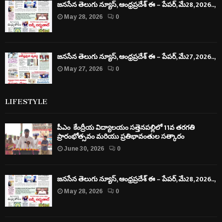
జనసేన తెలుగు న్యూస్, ఆంధ్రప్రదేశ్ ఈ – పేపర్, మే28, 2026..,
May 28, 2026
0
జనసేన తెలుగు న్యూస్, ఆంధ్రప్రదేశ్ ఈ – పేపర్, మే27, 2026..,
May 27, 2026
0
LIFESTYLE
పీఎం కేంద్రీయ విద్యాలయం సత్తెనపల్లిలో 11వ తరగతి
ప్రారంభోత్సవం మరియు ప్రతిభావంతుల సత్కారం
June 30, 2026
0
జనసేన తెలుగు న్యూస్, ఆంధ్రప్రదేశ్ ఈ – పేపర్, మే28, 2026..,
May 28, 2026
0