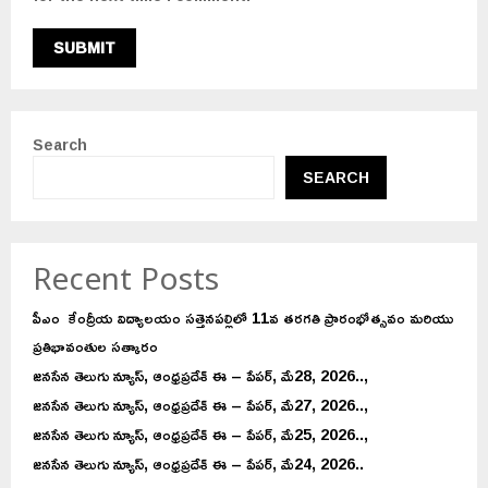
Search
SEARCH
Recent Posts
పీఎం కేంద్రీయ విద్యాలయం సత్తెనపల్లిలో 11వ తరగతి ప్రారంభోత్సవం మరియు
ప్రతిభావంతుల సత్కారం
జనసేన తెలుగు న్యూస్, ఆంధ్రప్రదేశ్ ఈ – పేపర్, మే28, 2026..,
జనసేన తెలుగు న్యూస్, ఆంధ్రప్రదేశ్ ఈ – పేపర్, మే27, 2026..,
జనసేన తెలుగు న్యూస్, ఆంధ్రప్రదేశ్ ఈ – పేపర్, మే25, 2026..,
జనసేన తెలుగు న్యూస్, ఆంధ్రప్రదేశ్ ఈ – పేపర్, మే24, 2026..