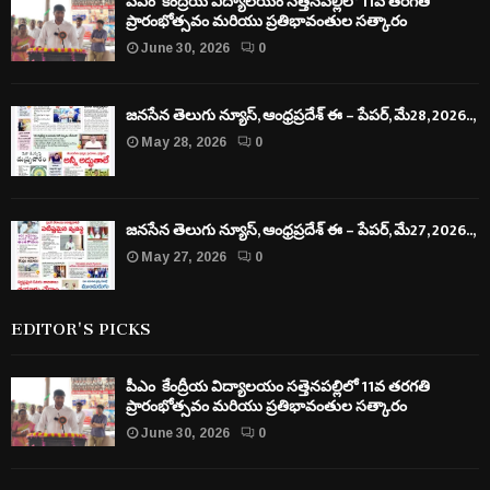
పీఎం కేంద్రీయ విద్యాలయం సత్తెనపల్లిలో 11వ తరగతి
ప్రారంభోత్సవం మరియు ప్రతిభావంతుల సత్కారం
June 30, 2026
0
జనసేన తెలుగు న్యూస్, ఆంధ్రప్రదేశ్ ఈ – పేపర్, మే28, 2026..,
May 28, 2026
0
జనసేన తెలుగు న్యూస్, ఆంధ్రప్రదేశ్ ఈ – పేపర్, మే27, 2026..,
May 27, 2026
0
EDITOR'S PICKS
పీఎం కేంద్రీయ విద్యాలయం సత్తెనపల్లిలో 11వ తరగతి
ప్రారంభోత్సవం మరియు ప్రతిభావంతుల సత్కారం
June 30, 2026
0