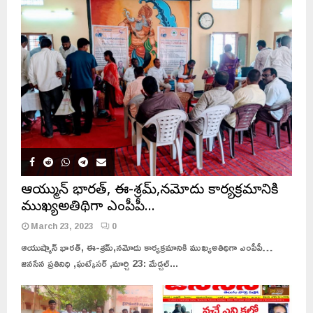
ఆయుష్మాన్ భారత్, ఈ-శ్రమ్,నమోదు కార్యక్రమానికి
ముఖ్యఅతిథిగా ఎంపీపీ…
March 23, 2023
0
ఆయుష్మాన్ భారత్, ఈ-శ్రమ్,నమోదు కార్యక్రమానికి ముఖ్యఅతిథిగా ఎంపీపీ…
జనసేన ప్రతినిధి ,ఘట్కేసర్ ,మార్చి 23: మేడ్చల్...