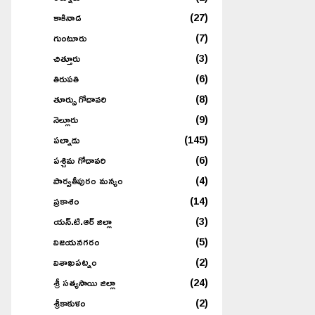
కాకినాడ
(27)
గుంటూరు
(7)
చిత్తూరు
(3)
తిరుపతి
(6)
తూర్పు గోదావరి
(8)
నెల్లూరు
(9)
పల్నాడు
(145)
పశ్చిమ గోదావరి
(6)
పార్వతీపురం మన్యం
(4)
ప్రకాశం
(14)
యన్.టి.ఆర్ జిల్లా
(3)
విజయనగరం
(5)
విశాఖపట్నం
(2)
శ్రీ సత్యసాయి జిల్లా
(24)
శ్రీకాకుళం
(2)