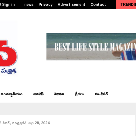
Sign in
news
Privacy
Advertisement
Contact
TRENDI
జనసేన తెలుగు న్యూస్, ఆంధ్రప్రదేశ్ ఈ – పేపర్,…
అంతర్జాతీయం
బిజినెస్
సినిమా
క్రీడలు
ఈ-పేపర్
 పేపర్, ఆంధ్రప్రదేశ్, జులై 28, 2024