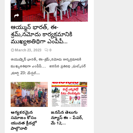
ఆయుష్మాన్ భారత్, ఈ-
శ్రమ్,నమోదు కార్యక్రమానికి
ముఖ్యఅతిథిగా ఎంపీపీ…
March 23, 2023
0
ఆయుష్మాన్ భారత్, ఈ-శ్రమ్,నమోదు కార్యక్రమానికి
ముఖ్యఅతిథిగా ఎంపీపీ… జనసేన ప్రతినిధి ,ఘట్కేసర్
,మార్చి 23: మేడ్చల్...
ఆరోగ్యకరమైన
జనసేన తెలుగు
సమాజం కోసం
న్యూస్ ఈ – పేపర్,
యువత క్రీడల్లో
మే 12,...
పాల్గొనాలి