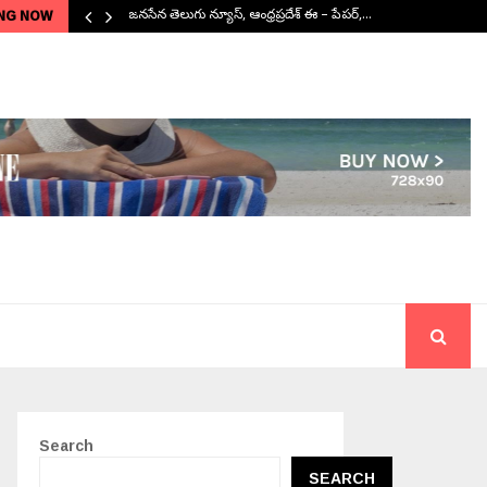
NG NOW
జనసేన తెలుగు న్యూస్, ఆంధ్రప్రదేశ్ ఈ – పేపర్,…
Search
SEARCH