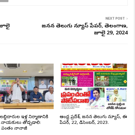
NEXT POST
జూలై
జనసేన తెలుగు న్యూస్ పేపర్, తెలంగాణ,
జూలై 29, 2024
్దిదారుల ఇళ్ల నిర్మాణానికి
ఆంధ్ర ప్రదేశ్, జనసేన తెలుగు న్యూస్, ఈ
నాయకులు తోడ్పడాలి:
పేపర్, 22, డిసెంబర్, 2023.
యే పంతం నానాజీ