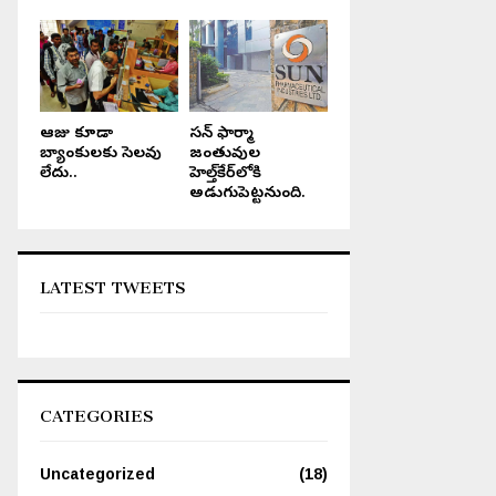
ఆరోజు కూడా
సన్ ఫార్మా
బ్యాంకులకు సెలవు
జంతువుల
లేదు..
హెల్త్‌కేర్‌లోకి
అడుగుపెట్టనుంది.
LATEST TWEETS
CATEGORIES
జనసేన తెలుగు న్యూస్, ఆంధ్ర ప్రదేశ్, ఈ
ఆంధ్ర ప్రదేశ్, జనసేన తెలుగు న్యూస
– పేపర్, జులై 30, 2025.
పేపర్, 27, ఫిబ్రవరి, 2024.
Uncategorized
(18)