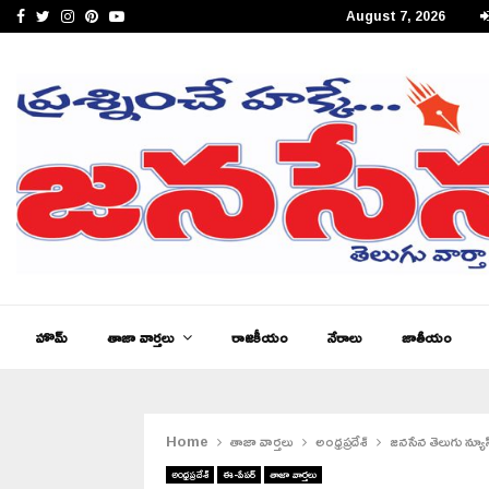
Facebook
Twitter
Instagram
Pinterest
Youtube
August 7, 2026
పీఎం కేంద్రీయ విద్యాలయం సత్తెనపల్లిలో 11వ తరగతి ప్రారంభోత్సవం…
హొమ్
తాజా వార్తలు
రాజకీయం
నేరాలు
జాతీయం
Home
తాజా వార్తలు
అంధ్రప్రదేశ్
జనసేన తెలుగు న్యూస్
అంధ్రప్రదేశ్
ఈ-పేపర్
తాజా వార్తలు