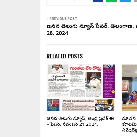
PREVIOUS POST
జనసేన తెలుగు న్యూస్ పేపర్, తెలంగాణ, 
28, 2024
RELATED POSTS
్యూస్ పేపర్,
జనసేన తెలుగు న్యూస్, ఆంధ్ర ప్రదేశ్ ఈ
నూతన లబ
ప్టెంబర్ 26,2025
– పేపర్, నవంబర్ 21 2024.
కూటమి 
ఎమ్మెల్