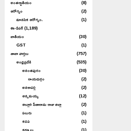
అంతర్జాతీయం
(8)
ఆరోగ్యం
(2)
మానసిక ఆరోగ్యం.
(1)
ఈ-పేపర్
(1,189)
జాతీయం
(30)
GST
(1)
తాజా వార్తలు
(757)
అంధ్రప్రదేశ్
(535)
అనంతపురం
(30)
రాయదుర్గం
(2)
అనకాపల్లి
(2)
ఆన్నమయ్య
(12)
ఆల్లూరి సీతారామ రాజు జిల్లా
(2)
ఏలురు
(1)
కడప
(1)
కర్నూలు
(1)