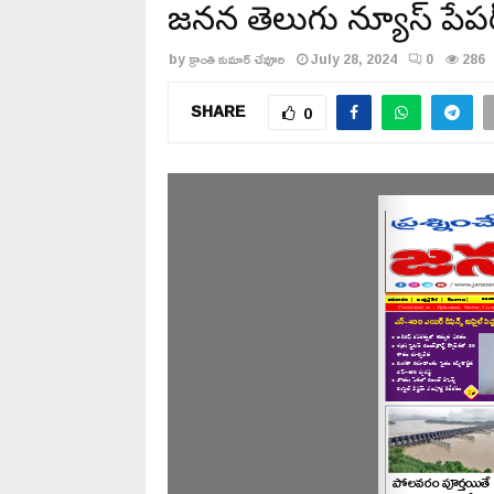
జనసేన తెలుగు న్యూస్ పేపర్
by
క్రాంతి కుమార్ చేవూరి
July 28, 2024
0
286
SHARE
0