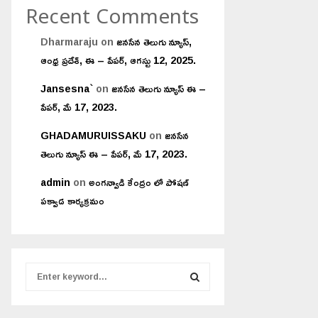
Recent Comments
Dharmaraju
on
జనసేన తెలుగు న్యూస్,
ఆంధ్ర ప్రదేశ్, ఈ – పేపర్, ఆగస్టు 12, 2025.
Jansesna`
on
జనసేన తెలుగు న్యూస్ ఈ –
పేపర్, మే 17, 2023.
GHADAMURUISSAKU
on
జనసేన
తెలుగు న్యూస్ ఈ – పేపర్, మే 17, 2023.
admin
on
అంగన్వాడి కేంద్రం లో పోషణ్
పక్వాడ కార్యక్రమం
S
e
a
S
r