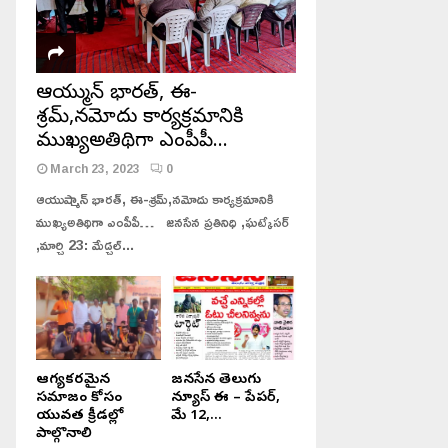
ఆయుష్మాన్ భారత్, ఈ-
శ్రమ్,నమోదు కార్యక్రమానికి
ముఖ్యఅతిథిగా ఎంపీపీ…
March 23, 2023
0
ఆయుష్మాన్ భారత్, ఈ-శ్రమ్,నమోదు కార్యక్రమానికి
ముఖ్యఅతిథిగా ఎంపీపీ… జనసేన ప్రతినిధి ,ఘట్కేసర్
,మార్చి 23: మేడ్చల్...
ఆంధ్ర ప్రదేశ్, జనసేన తెలుగు న్యూస్,
జనసేన తెలుగు న్యూస్, తెలంగా
ఈ పేపర్, 21, ఫిబ్రవరి, 2024.
– పేపర్, ఫిబ్రవరి 09, 2025.
ఆరోగ్యకరమైన
జనసేన తెలుగు
సమాజం కోసం
న్యూస్ ఈ – పేపర్,
యువత క్రీడల్లో
మే 12,...
పాల్గొనాలి