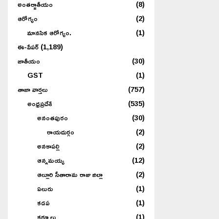
అంతర్జాతీయం
(8)
ఆరోగ్యం
(2)
మానసిక ఆరోగ్యం.
(1)
ఈ-పేపర్
(1,189)
జాతీయం
(30)
GST
(1)
తాజా వార్తలు
(757)
అంధ్రప్రదేశ్
(535)
అనంతపురం
(30)
రాయదుర్గం
(2)
అనకాపల్లి
(2)
ఆన్నమయ్య
(12)
ఆల్లూరి సీతారామ రాజు జిల్లా
(2)
ఏలురు
(1)
కడప
(1)
కర్నూలు
(1)