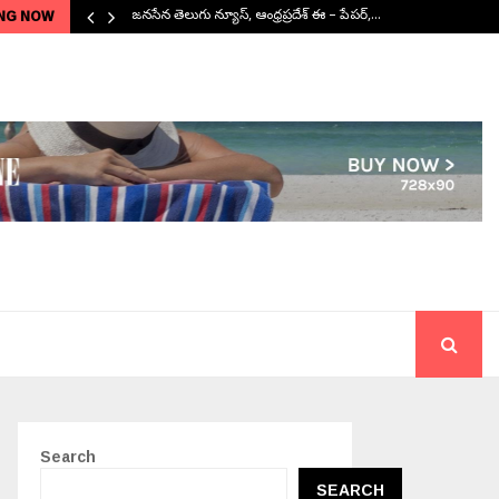
NG NOW
జనసేన తెలుగు న్యూస్, ఆంధ్రప్రదేశ్ ఈ – పేపర్,…
Search
SEARCH