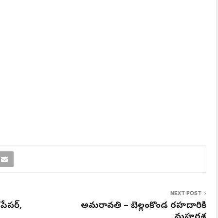
NEXT POST
 పేపర్,
అమరావతి – బెల్లంకొండ రహదారికి
మహర్దశ