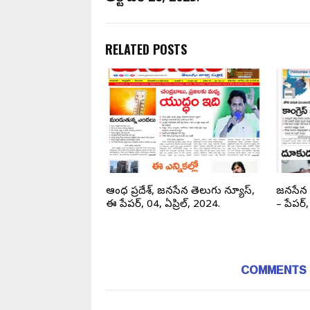
RELATED POSTS
న్యూస్, తెలంగాణ,
ఆంధ్ర ప్రదేశ్, జనసేన తెలుగు న్యూస్,
జనసేన 
ిల్ 30, 2025.
ఈ పేపర్, 04, ఏప్రిల్, 2024.
– పేపర్
COMMENTS