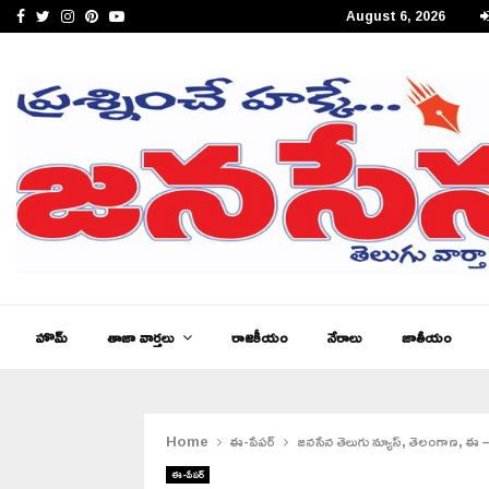
Facebook
Twitter
Instagram
Pinterest
Youtube
August 6, 2026
జనసేన తెలుగు న్యూస్ ఆంధ్రప్రదేశ్ ఈ – పేపర్,…
హొమ్
తాజా వార్తలు
రాజకీయం
నేరాలు
జాతీయం
Home
ఈ-పేపర్
జనసేన తెలుగు న్యూస్, తెలంగాణ, ఈ – 
ఈ-పేపర్