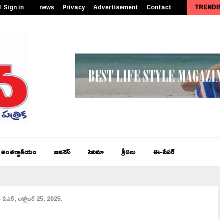
Sign in
news
Privacy
Advertisement
Contact
TRENDI
పీఎం కేంద్రీయ విద్యాలయం సత్తెనపల్లిలో 11వ తరగతి ప్రారంభోత్సవం…
అంతర్జాతీయం
బిజినెస్
సినిమా
క్రీడలు
ఈ-పేపర్
పేపర్, అక్టోబర్ 25, 2025.