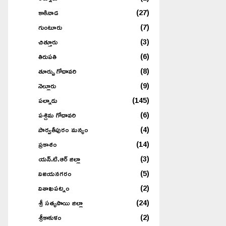
కాకినాడ
(27)
గుంటూరు
(7)
చిత్తూరు
(3)
తిరుపతి
(6)
తూర్పు గోదావరి
(8)
నెల్లూరు
(9)
పల్నాడు
(145)
పశ్చిమ గోదావరి
(6)
పార్వతీపురం మన్యం
(4)
ప్రకాశం
(14)
యన్.టి.ఆర్ జిల్లా
(3)
విజయనగరం
(5)
విశాఖపట్నం
(2)
శ్రీ సత్యసాయి జిల్లా
(24)
శ్రీకాకుళం
(2)