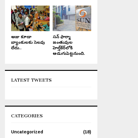
ఆరోజు కూడా
సన్ ఫార్మా
బ్యాంకులకు సెలవు
జంతువుల
లేదు..
హెల్త్‌కేర్‌లోకి
అడుగుపెట్టనుంది.
LATEST TWEETS
CATEGORIES
Uncategorized
(18)