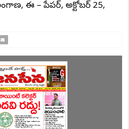
లంగాణ, ఈ – పేపర్, అక్టోబర్ 25,