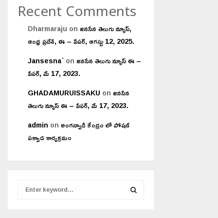
Recent Comments
Dharmaraju
on
జనసేన తెలుగు న్యూస్,
ఆంధ్ర ప్రదేశ్, ఈ – పేపర్, ఆగస్టు 12, 2025.
Jansesna`
on
జనసేన తెలుగు న్యూస్ ఈ –
పేపర్, మే 17, 2023.
GHADAMURUISSAKU
on
జనసేన
తెలుగు న్యూస్ ఈ – పేపర్, మే 17, 2023.
admin
on
అంగన్వాడి కేంద్రం లో పోషణ్
పక్వాడ కార్యక్రమం
S
e
a
S
r