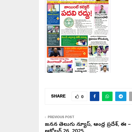
SHARE
0
PREVIOUS POST
జనసేన తెలుగు న్యూస్, ఆంధ్ర ప్రదేశ్, ఈ –
అక్టోబర్ 26, 2025.