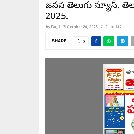
జనసేన తెలుగు న్యూస్, తె
2025.
by
Bujji
October 26, 2025
0
132
SHARE
0