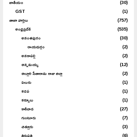
జాతీయం
(30)
GST
(1)
తాజా వార్తలు
(757)
అంధ్రప్రదేశ్
(535)
అనంతపురం
(30)
రాయదుర్గం
(2)
అనకాపల్లి
(2)
ఆన్నమయ్య
(12)
ఆల్లూరి సీతారామ రాజు జిల్లా
(2)
ఏలురు
(1)
కడప
(1)
కర్నూలు
(1)
కాకినాడ
(27)
గుంటూరు
(7)
చిత్తూరు
(3)
తిరుపతి
(6)