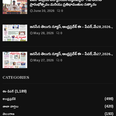
ప్రారంభోత్సవం మరియు ప్రతిభావంతుల సత్కారం
June 30, 2026
0
జనసేన తెలుగు న్యూస్, ఆంధ్రప్రదేశ్ ఈ – పేపర్, మే28, 2026..,
May 28, 2026
0
జనసేన తెలుగు న్యూస్, ఆంధ్రప్రదేశ్ ఈ – పేపర్, మే27, 2026..,
May 27, 2026
0
CATEGORIES
ఈ-పేపర్
(1,189)
అంధ్రప్రదేశ్
(498)
తాజా వార్తలు
(420)
తెలంగాణ
(193)