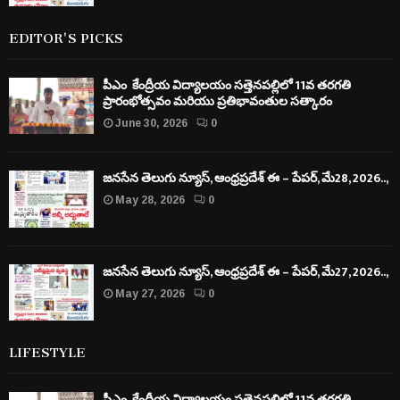
EDITOR'S PICKS
పీఎం కేంద్రీయ విద్యాలయం సత్తెనపల్లిలో 11వ తరగతి
ప్రారంభోత్సవం మరియు ప్రతిభావంతుల సత్కారం
June 30, 2026
0
జనసేన తెలుగు న్యూస్, ఆంధ్రప్రదేశ్ ఈ – పేపర్, మే28, 2026..,
May 28, 2026
0
జనసేన తెలుగు న్యూస్, ఆంధ్రప్రదేశ్ ఈ – పేపర్, మే27, 2026..,
May 27, 2026
0
LIFESTYLE
పీఎం కేంద్రీయ విద్యాలయం సత్తెనపల్లిలో 11వ తరగతి