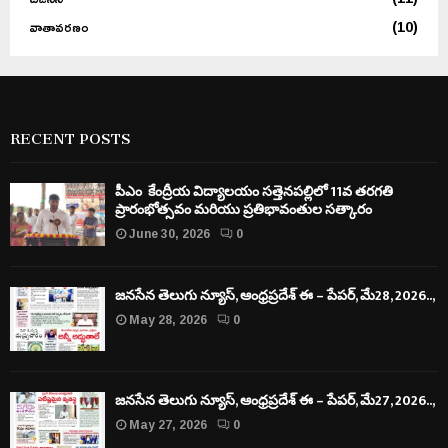
వాతావరణం
(10)
RECENT POSTS
పీఎం కేంద్రీయ విద్యాలయం సత్తెనపల్లిలో 11వ తరగతి
ప్రారంభోత్సవం మరియు ప్రతిభావంతుల సత్కారం
June 30, 2026
0
జనసేన తెలుగు న్యూస్, ఆంధ్రప్రదేశ్ ఈ – పేపర్, మే28, 2026..,
May 28, 2026
0
జనసేన తెలుగు న్యూస్, ఆంధ్రప్రదేశ్ ఈ – పేపర్, మే27, 2026..,
May 27, 2026
0