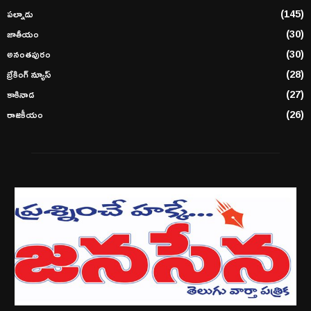
పల్నాడు
(145)
జాతీయం
(30)
అనంతపురం
(30)
బ్రేకింగ్ న్యూస్
(28)
కాకినాడ
(27)
రాజకీయం
(26)