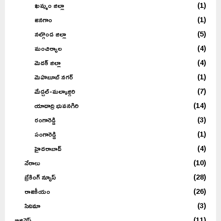
ఖమ్మం జిల్లా
(1)
జనగాం
(1)
నల్గొండ జిల్లా
(5)
మంచిర్యాల
(4)
మెదక్ జిల్లా
(4)
మెహబూబ్ నగర్
(1)
మేడ్చల్-మల్కాజ్గిరి
(7)
యాదాద్రి భువనగిరి
(14)
రంగారెడ్డి
(3)
సంగారెడ్డి
(1)
హైదరాబాద్
(4)
నేరాలు
(10)
బ్రేకింగ్ న్యూస్
(28)
రాజకీయం
(26)
సినిమా
(3)
బిజినెస్
(11)