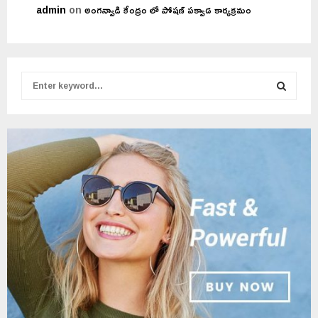
admin
on
అంగన్వాడి కేంద్రం లో పోషణ్ పక్వాడ కార్యక్రమం
S
e
a
S
r
c
E
h
f
A
o
r
R
:
C
H