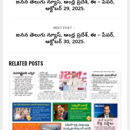
జనసేన తెలుగు న్యూస్, ఆంధ్ర ప్రదేశ్, ఈ – పేపర్,
అక్టోబర్ 29, 2025.
NEXT POST
జనసేన తెలుగు న్యూస్, ఆంధ్ర ప్రదేశ్, ఈ – పేపర్,
అక్టోబర్ 30, 2025.
RELATED POSTS