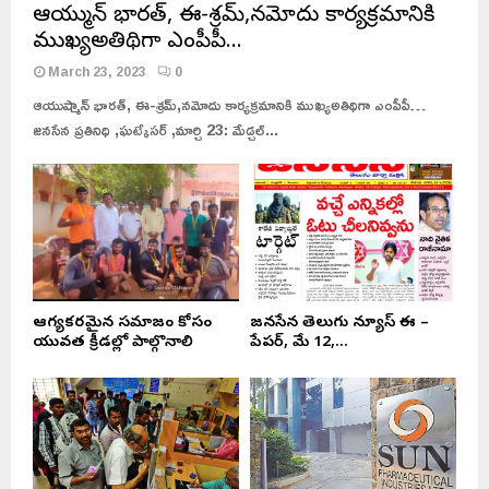
ఆయుష్మాన్ భారత్, ఈ-శ్రమ్,నమోదు కార్యక్రమానికి
ముఖ్యఅతిథిగా ఎంపీపీ…
March 23, 2023
0
ఆయుష్మాన్ భారత్, ఈ-శ్రమ్,నమోదు కార్యక్రమానికి ముఖ్యఅతిథిగా ఎంపీపీ…
జనసేన ప్రతినిధి ,ఘట్కేసర్ ,మార్చి 23: మేడ్చల్...
ఆరోగ్యకరమైన సమాజం కోసం
జనసేన తెలుగు న్యూస్ ఈ –
యువత క్రీడల్లో పాల్గొనాలి
పేపర్, మే 12,...