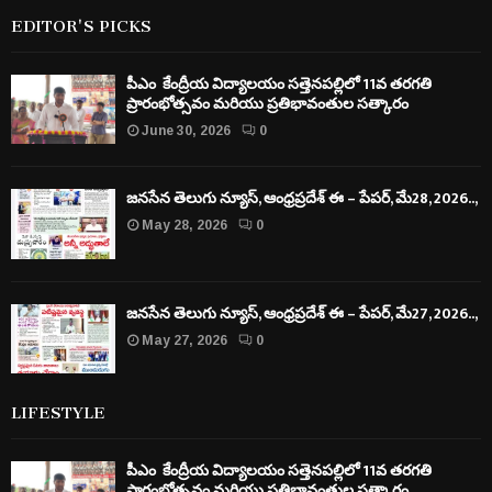
June 30, 2026
0
జనసేన తెలుగు న్యూస్, ఆంధ్రప్రదేశ్ ఈ – పేపర్, మే28, 2026..,
May 28, 2026
0
జనసేన తెలుగు న్యూస్, ఆంధ్రప్రదేశ్ ఈ – పేపర్, మే27, 2026..,
May 27, 2026
0
EDITOR'S PICKS
పీఎం కేంద్రీయ విద్యాలయం సత్తెనపల్లిలో 11వ తరగతి
ప్రారంభోత్సవం మరియు ప్రతిభావంతుల సత్కారం
June 30, 2026
0
జనసేన తెలుగు న్యూస్, ఆంధ్రప్రదేశ్ ఈ – పేపర్, మే28, 2026..,
May 28, 2026
0