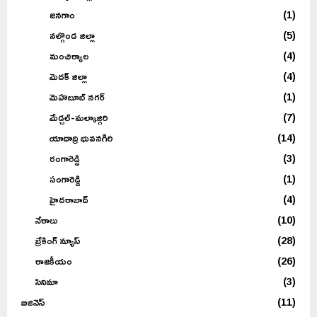
విశాఖపట్నం
(2)
శ్రీ సత్యసాయి జిల్లా
(24)
శ్రీకాకుళం
(2)
క్రీడలు
(4)
క్రికెట్
(2)
ఐపీఎల్
(2)
తెలంగాణ
(194)
ఖమ్మం జిల్లా
(1)
జనగాం
(1)
నల్గొండ జిల్లా
(5)
మంచిర్యాల
(4)
మెదక్ జిల్లా
(4)
మెహబూబ్ నగర్
(1)
మేడ్చల్-మల్కాజ్గిరి
(7)
యాదాద్రి భువనగిరి
(14)