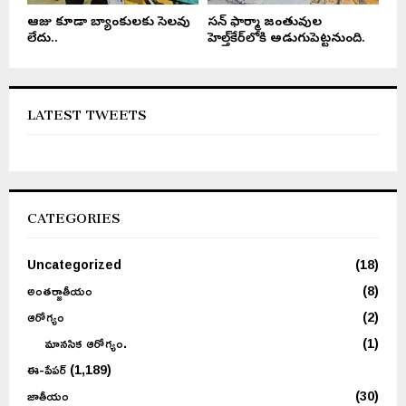
ఆరోగ్యకరమైన సమాజం కోసం
జనసేన తెలుగు న్యూస్ ఈ –
యువత క్రీడల్లో పాల్గొనాలి
పేపర్, మే 12,...
ఆరోజు కూడా బ్యాంకులకు సెలవు
సన్ ఫార్మా జంతువుల
లేదు..
హెల్త్‌కేర్‌లోకి అడుగుపెట్టనుంది.
LATEST TWEETS