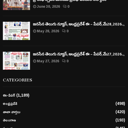
జనసేన తెలుగు న్యూస్, ఆంధ్రప్రదేశ్ ఈ – పేపర్, మే27, 2026..,
May 27, 2026
0
LIFESTYLE
పీఎం కేంద్రీయ విద్యాలయం సత్తెనపల్లిలో 11వ తరగతి
ప్రారంభోత్సవం మరియు ప్రతిభావంతుల సత్కారం
June 30, 2026
0
జనసేన తెలుగు న్యూస్, ఆంధ్రప్రదేశ్ ఈ – పేపర్, మే28, 2026..,
May 28, 2026
0
జనసేన తెలుగు న్యూస్, ఆంధ్రప్రదేశ్ ఈ – పేపర్, మే27, 2026..,