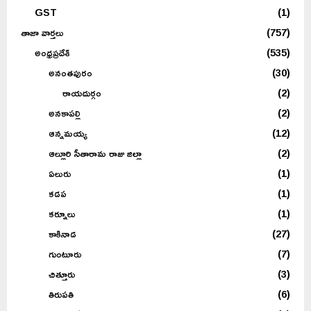
CATEGORIES
Uncategorized
(18)
అంతర్జాతీయం
(8)
ఆరోగ్యం
(2)
మానసిక ఆరోగ్యం.
(1)
ఈ-పేపర్
(1,189)
జాతీయం
(30)
GST
(1)
తాజా వార్తలు
(757)
అంధ్రప్రదేశ్
(535)
అనంతపురం
(30)
రాయదుర్గం
(2)
అనకాపల్లి
(2)
ఆన్నమయ్య
(12)