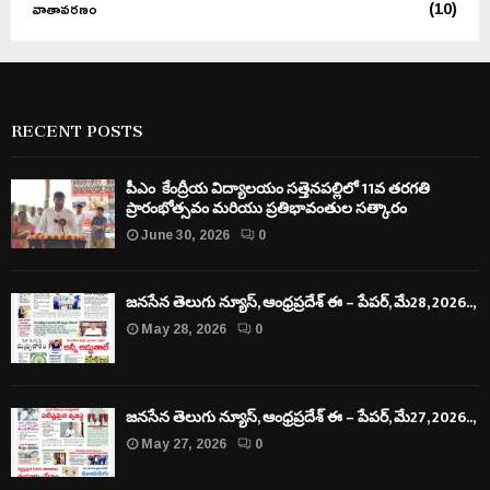
రంగారెడ్డి
(3)
సంగారెడ్డి
(1)
హైదరాబాద్
(4)
నేరాలు
(10)
బ్రేకింగ్ న్యూస్
(28)
రాజకీయం
(26)
సినిమా
(3)
బిజినెస్
(11)
వాతావరణం
(10)
RECENT POSTS
పీఎం కేంద్రీయ విద్యాలయం సత్తెనపల్లిలో 11వ తరగతి
ప్రారంభోత్సవం మరియు ప్రతిభావంతుల సత్కారం