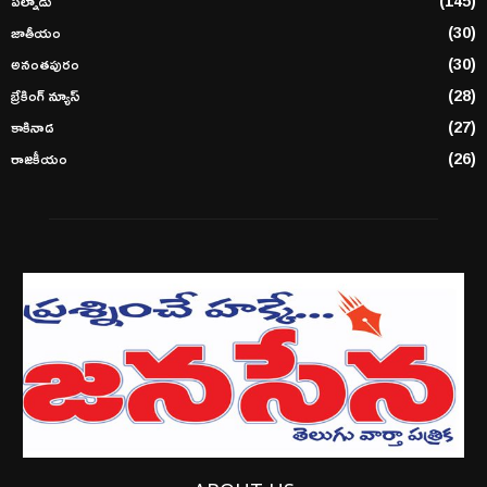
May 27, 2026
0
CATEGORIES
ఈ-పేపర్
(1,189)
అంధ్రప్రదేశ్
(498)
తాజా వార్తలు
(420)
తెలంగాణ
(193)
పల్నాడు
(145)
జాతీయం
(30)
అనంతపురం
(30)
బ్రేకింగ్ న్యూస్
(28)
కాకినాడ
(27)
రాజకీయం
(26)