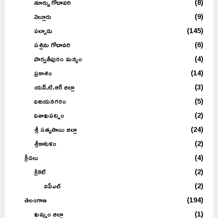
ఆల్లూరి సీతారామ రాజు జిల్లా
(2)
ఏలురు
(1)
కడప
(1)
కర్నూలు
(1)
కాకినాడ
(27)
గుంటూరు
(7)
చిత్తూరు
(3)
తిరుపతి
(6)
తూర్పు గోదావరి
(8)
నెల్లూరు
(9)
పల్నాడు
(145)
పశ్చిమ గోదావరి
(6)
పార్వతీపురం మన్యం
(4)
ప్రకాశం
(14)
యన్.టి.ఆర్ జిల్లా
(3)
విజయనగరం
(5)