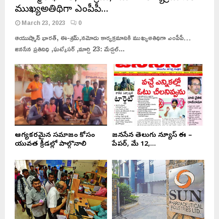
ఆయుష్మాన్ భారత్, ఈ-శ్రమ్,నమోదు కార్యక్రమానికి
ముఖ్యఅతిథిగా ఎంపీపీ…
March 23, 2023
0
ఆయుష్మాన్ భారత్, ఈ-శ్రమ్,నమోదు కార్యక్రమానికి ముఖ్యఅతిథిగా ఎంపీపీ…
జనసేన ప్రతినిధి ,ఘట్కేసర్ ,మార్చి 23: మేడ్చల్...