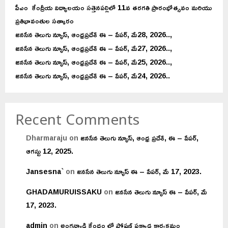
Search
SEARCH
Recent Posts
పీఎం కేంద్రీయ విద్యాలయం సత్తెనపల్లిలో 11వ తరగతి ప్రారంభోత్సవం మరియు
ప్రతిభావంతుల సత్కారం
జనసేన తెలుగు న్యూస్, ఆంధ్రప్రదేశ్ ఈ – పేపర్, మే28, 2026..,
జనసేన తెలుగు న్యూస్, ఆంధ్రప్రదేశ్ ఈ – పేపర్, మే27, 2026..,
జనసేన తెలుగు న్యూస్, ఆంధ్రప్రదేశ్ ఈ – పేపర్, మే25, 2026..,
జనసేన తెలుగు న్యూస్, ఆంధ్రప్రదేశ్ ఈ – పేపర్, మే24, 2026..