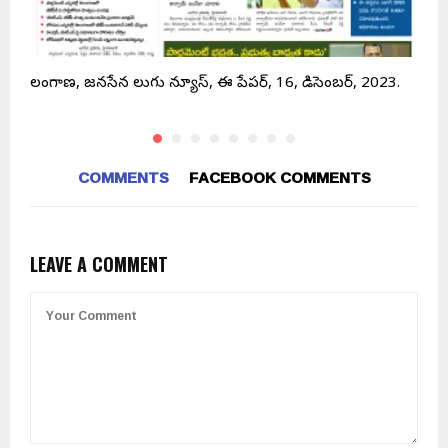
RELATED POSTS
తెలంగాణ, జనసేన తెలుగు న్యూస్, ఈ పేపర్, 16, డిసెంబర్, 2023.
త
COMMENTS
FACEBOOK COMMENTS