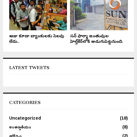
ఆరోజు కూడా బ్యాంకులకు సెలవు
సన్ ఫార్మా జంతువుల
లేదు..
హెల్త్‌కేర్‌లోకి అడుగుపెట్టనుంది.
LATEST TWEETS
CATEGORIES
Uncategorized
(18)
అంతర్జాతీయం
(8)
ఆరోగ్యం
(2)