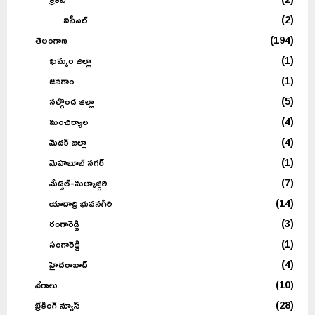
ఐపీఎల్
(2)
తెలంగాణ
(194)
ఖమ్మం జిల్లా
(1)
జనగాం
(1)
నల్గొండ జిల్లా
(5)
మంచిర్యాల
(4)
మెదక్ జిల్లా
(4)
మెహబూబ్ నగర్
(1)
మేడ్చల్-మల్కాజ్గిరి
(7)
యాదాద్రి భువనగిరి
(14)
రంగారెడ్డి
(3)
సంగారెడ్డి
(1)
హైదరాబాద్
(4)
నేరాలు
(10)
బ్రేకింగ్ న్యూస్
(28)