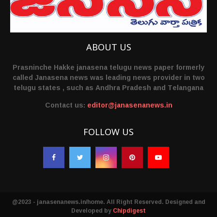
ABOUT US
Prasninche Hakke janasena telugu news paper formerly
called Janasena news was leading news provider in two
telugu states , such as Andhra Pradesh and Telangana
Contact us:
editor@janasenanews.in
FOLLOW US
@2023 - janasenanews.in/home. All Right Reserved. Designed and
Developed by
Chipdigest