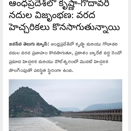
ఆంధ్రప్రదేశ్‌లో కృష్ణా-గోదావరి
నదుల విజృంభణ: వరద
హెచ్చరికలు కొనసాగుతున్నాయి
జనసేన తెలుగు న్యూస్:
ఆంధ్రప్రదేశ్‌లో కృష్ణా మరియు గోదావరి
నదుల వరద ప్రవాహం కొనసాగుతూ, ప్రకాశం బ్యారేజీ వద్ద రెండో
ప్రమాద హెచ్చరిక మరియు డౌలేశ్వరంలో మొదటి హెచ్చరిక
తొలగింపుతో పరిస్థితి స్థిరంగా ఉంది.