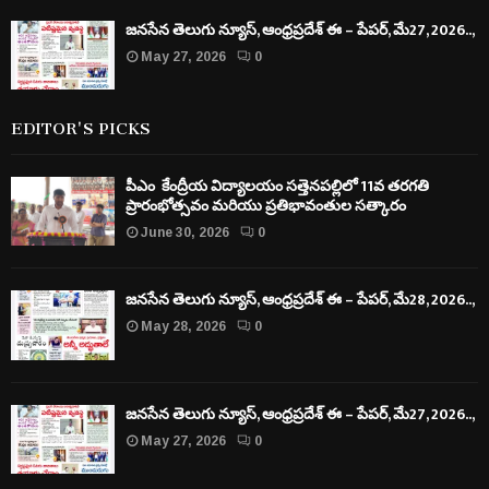
జనసేన తెలుగు న్యూస్, ఆంధ్రప్రదేశ్ ఈ – పేపర్, మే27, 2026..,
May 27, 2026
0
EDITOR'S PICKS
పీఎం కేంద్రీయ విద్యాలయం సత్తెనపల్లిలో 11వ తరగతి
ప్రారంభోత్సవం మరియు ప్రతిభావంతుల సత్కారం
June 30, 2026
0
జనసేన తెలుగు న్యూస్, ఆంధ్రప్రదేశ్ ఈ – పేపర్, మే28, 2026..,
May 28, 2026
0
జనసేన తెలుగు న్యూస్, ఆంధ్రప్రదేశ్ ఈ – పేపర్, మే27, 2026..,
May 27, 2026
0