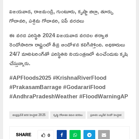
విజయవాడ, రాజమండ్రి, గుంటూరు, కృష్ణా జిల్లా, తూర్పు
గోదావరి, పశ్చిమ గోదావరి, ఏపీ వరదలు
ఈ వరద పరిస్థితి 2024 విజయవాడ వరదల తర్వాత
రెండోసారిగా రాష్ట్రంలో తీవ్ర ఆందోళన కలిగిస్తోంది. అధికారులు
24/7 మానిటరింగ్‌తో పరిస్థితిని నియంత్రణలో ఉంచేందుకు కృషి
చేస్తున్నారు.
#APFloods2025 #KrishnaRiverFlood
#PrakasamBarrage #GodarariFlood
#AndhraPradeshWeather #FloodWarningAP
ఆంధ్రప్రదేశ్ వరద హెచ్చరిక 2025
కృష్ణా గోదావరి నదుల వరదలు
ప్రకాశం బ్యారేజీ రెండో హెచ్చరిక
SHARE
0