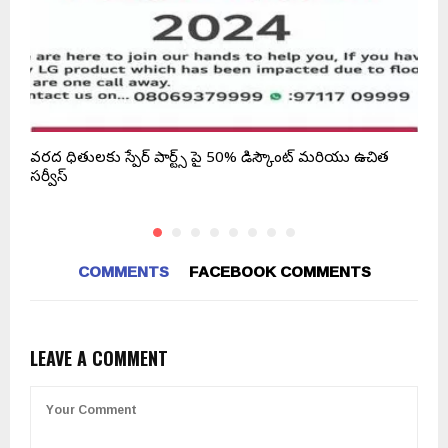
వరద బాధితులకు స్పేర్ పార్ట్స్ పై 50% డిస్కౌంట్ మరియు ఉచిత
అ
సర్వీస్
COMMENTS
FACEBOOK COMMENTS
LEAVE A COMMENT