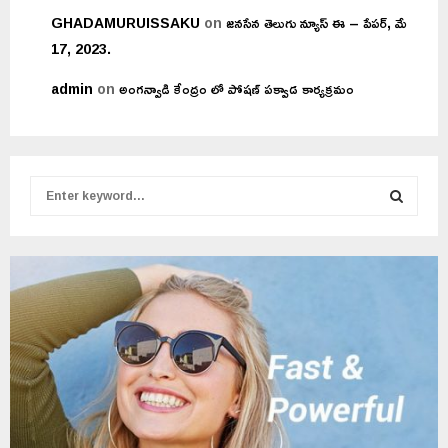
GHADAMURUISSAKU
on
జనసేన తెలుగు న్యూస్ ఈ – పేపర్, మే
17, 2023.
admin
on
అంగన్వాడి కేంద్రం లో పోషణ్ పక్వాడ కార్యక్రమం
S
e
a
S
r
c
E
h
f
A
o
r
R
:
C
H