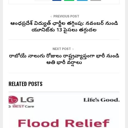
PREVIOUS POST
ఆంధ్రప్రదేశ్ విద్యుత్ ఛార్జీల తగ్గింపు: నవంబర్ నుండి
యూనిట్‌కు 13 పైసలు తగ్గుదల
NEXT POST
రాబోయే నాలుగు రోజులు రాష్ట్రవ్యాప్తంగా భారీ నుండి
అతి భారీ వర్షాలు
RELATED POSTS