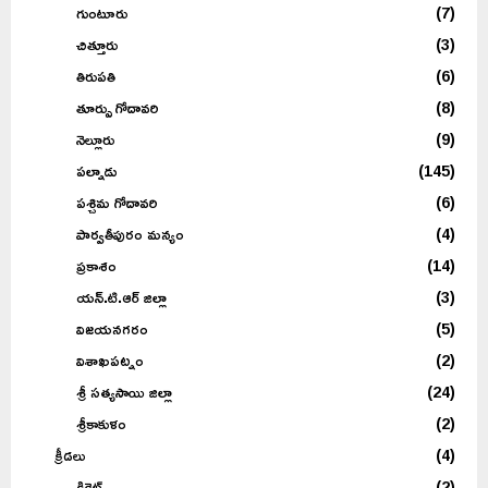
గుంటూరు
(7)
చిత్తూరు
(3)
తిరుపతి
(6)
తూర్పు గోదావరి
(8)
నెల్లూరు
(9)
పల్నాడు
(145)
పశ్చిమ గోదావరి
(6)
పార్వతీపురం మన్యం
(4)
ప్రకాశం
(14)
యన్.టి.ఆర్ జిల్లా
(3)
విజయనగరం
(5)
విశాఖపట్నం
(2)
శ్రీ సత్యసాయి జిల్లా
(24)
శ్రీకాకుళం
(2)
క్రీడలు
(4)
క్రికెట్
(2)