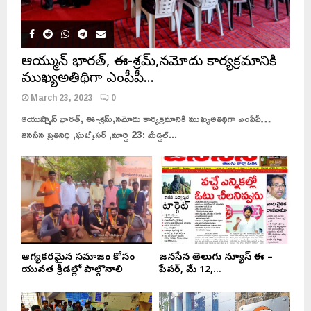
ఆయుష్మాన్ భారత్, ఈ-శ్రమ్,నమోదు కార్యక్రమానికి
ముఖ్యఅతిథిగా ఎంపీపీ…
March 23, 2023
0
ఆయుష్మాన్ భారత్, ఈ-శ్రమ్,నమోదు కార్యక్రమానికి ముఖ్యఅతిథిగా ఎంపీపీ…
జనసేన ప్రతినిధి ,ఘట్కేసర్ ,మార్చి 23: మేడ్చల్...
ఆరోగ్యకరమైన సమాజం కోసం
జనసేన తెలుగు న్యూస్ ఈ –
యువత క్రీడల్లో పాల్గొనాలి
పేపర్, మే 12,...