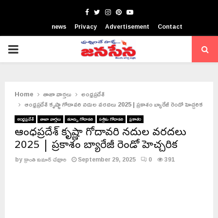
Facebook
Twitter
Instagram
Pinterest
Youtube
news
Privacy
Advertisement
Contact
PRIMARY
MENU
Home
తాజా వార్తలు
అంధ్రప్రదేశ్
ఆంధ్రప్రదేశ్ కృష్ణా గోదావరి నదుల వరదలు 2025 | ప్రకాశం బ్యారేజీ రెండో హెచ్చరిక
అంధ్రప్రదేశ్
తాజా వార్తలు
తూర్పు గోదావరి
పశ్చిమ గోదావరి
ప్రకాశం
ఆంధ్రప్రదేశ్ కృష్ణా గోదావరి నదుల వరదలు
2025 | ప్రకాశం బ్యారేజీ రెండో హెచ్చరిక
by
క్రాంతి కుమార్ చేవూరి
September 29, 2025
0
391