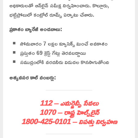
అధికారులతో ఆన్‌లైన్ సమీక్ష నిర్వహించారు. కొల్లూరు,
భట్టిప్రోలులో కంట్రోల్ రూమ్స్ ఏర్పాటు చేశారు.
ప్రకాశం బ్యారేజీ అంచనాలు:
సోమవారం 7 లక్షల క్యూసెక్స్ మించే అవకాశం
ప్రస్తుతం 69 క్రెస్ట్ గేట్లు తెరవబడ్డాయి
సముద్రంలోకి వరదనీరు విడుదల కొనసాగుతోంది
అత్యవసర కాల్ నంబర్లు:
112 – ఎమర్జెన్సీ సేవలు
1070 – రాష్ట్ర హెల్ప్‌లైన్
1800-425-0101 – విపత్తు నిర్వహణ