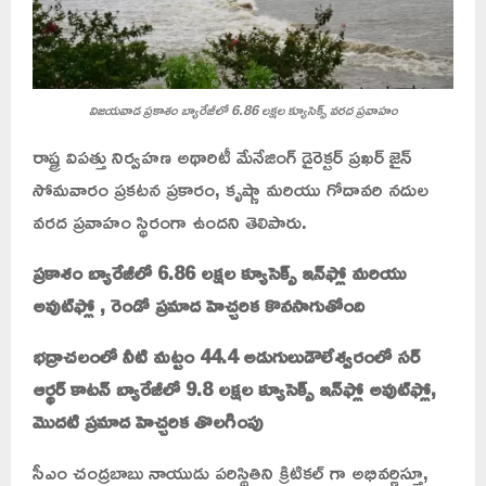
విజయవాడ ప్రకాశం బ్యారేజీలో 6.86 లక్షల క్యూసెక్స్ వరద ప్రవాహం
రాష్ట్ర విపత్తు నిర్వహణ అథారిటీ మేనేజింగ్ డైరెక్టర్ ప్రఖర్ జైన్
సోమవారం ప్రకటన ప్రకారం, కృష్ణా మరియు గోదావరి నదుల
వరద ప్రవాహం స్థిరంగా ఉందని తెలిపారు.
ప్రకాశం బ్యారేజీలో 6.86 లక్షల క్యూసెక్స్ ఇన్‌ఫ్లో మరియు
అవుట్‌ఫ్లో , రెండో ప్రమాద హెచ్చరిక కొనసాగుతోంది
భద్రాచలంలో నీటి మట్టం 44.4 అడుగులుడౌలేశ్వరంలో సర్
ఆర్థర్ కాటన్ బ్యారేజీలో 9.8 లక్షల క్యూసెక్స్ ఇన్‌ఫ్లో అవుట్‌ఫ్లో,
మొదటి ప్రమాద హెచ్చరిక తొలగింపు
సీఎం చంద్రబాబు నాయుడు పరిస్థితిని క్రిటికల్ గా అభివర్ణిస్తూ,