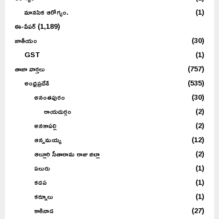
మానసిక ఆరోగ్యం.
(1)
ఈ-పేపర్
(1,189)
జాతీయం
(30)
GST
(1)
తాజా వార్తలు
(757)
అంధ్రప్రదేశ్
(535)
అనంతపురం
(30)
రాయదుర్గం
(2)
అనకాపల్లి
(2)
ఆన్నమయ్య
(12)
ఆల్లూరి సీతారామ రాజు జిల్లా
(2)
ఏలురు
(1)
కడప
(1)
కర్నూలు
(1)
కాకినాడ
(27)