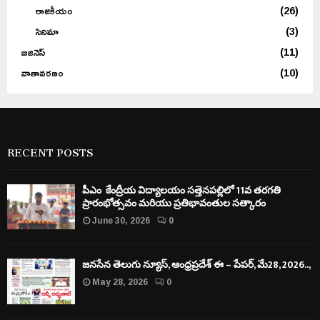
రాజకీయం
(26)
సినిమా
(3)
బిజినెస్
(11)
వాతావరణం
(10)
RECENT POSTS
పీఎం కేంద్రీయ విద్యాలయం సత్తెనపల్లిలో 11వ తరగతి
ప్రారంభోత్సవం మరియు ప్రతిభావంతుల సత్కారం
June 30, 2026
0
జనసేన తెలుగు న్యూస్, ఆంధ్రప్రదేశ్ ఈ – పేపర్, మే28, 2026..,
May 28, 2026
0