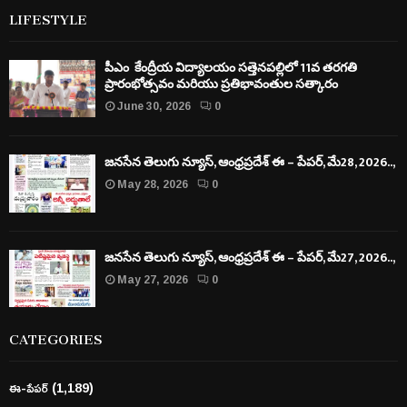
LIFESTYLE
పీఎం కేంద్రీయ విద్యాలయం సత్తెనపల్లిలో 11వ తరగతి
ప్రారంభోత్సవం మరియు ప్రతిభావంతుల సత్కారం
June 30, 2026
0
జనసేన తెలుగు న్యూస్, ఆంధ్రప్రదేశ్ ఈ – పేపర్, మే28, 2026..,
May 28, 2026
0
జనసేన తెలుగు న్యూస్, ఆంధ్రప్రదేశ్ ఈ – పేపర్, మే27, 2026..,
May 27, 2026
0
CATEGORIES
ఈ-పేపర్
(1,189)