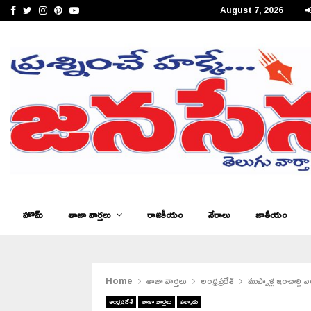
Facebook
Twitter
Instagram
Pinterest
Youtube
August 7, 2026
జనసేన తెలుగు న్యూస్ ఆంధ్రప్రదేశ్ ఈ – పేపర్,…
హొమ్
తాజా వార్తలు
రాజకీయం
నేరాలు
జాతీయం
Home
తాజా వార్తలు
అంధ్రప్రదేశ్
ముప్పాళ్ల ఇంచార్జి
అంధ్రప్రదేశ్
తాజా వార్తలు
పల్నాడు