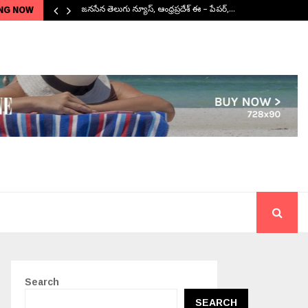
NG NOW
జనసేన తెలుగు న్యూస్, ఆంధ్రప్రదేశ్ ఈ – పేపర్,…
Search
SEARCH