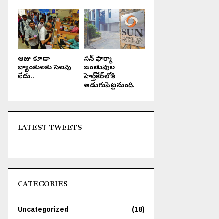
ఆరోజు కూడా
సన్ ఫార్మా
బ్యాంకులకు సెలవు
జంతువుల
లేదు..
హెల్త్‌కేర్‌లోకి
అడుగుపెట్టనుంది.
LATEST TWEETS
CATEGORIES
Uncategorized
(18)