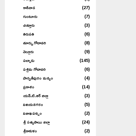
కాకినాడ
(27)
గుంటూరు
(7)
చిత్తూరు
(3)
తిరుపతి
(6)
తూర్పు గోదావరి
(8)
నెల్లూరు
(9)
పల్నాడు
(145)
పశ్చిమ గోదావరి
(6)
పార్వతీపురం మన్యం
(4)
ప్రకాశం
(14)
యన్.టి.ఆర్ జిల్లా
(3)
విజయనగరం
(5)
విశాఖపట్నం
(2)
శ్రీ సత్యసాయి జిల్లా
(24)
శ్రీకాకుళం
(2)