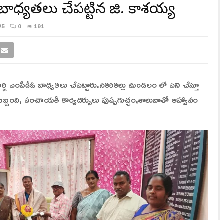
ీఓ బాధ్యతలు చేపట్టిన జి. కాశయ్య
25
0
191
 ఎంపీడీఓ బాధ్యతలు చేపట్టారు.నకరికల్లు మండలం లో పని చేస్తూ
య సిబ్బంది, పంచాయతీ కార్యదర్సులు పుష్పగుచ్చం,శాలువాతో ఆహ్వానం