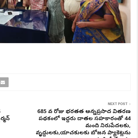
NEXT POST
ి
685 వ రోజు భరతమాత అన్నప్రసాద వితరణ
్మన్
పథకంలో ఇద్దరు దాతల సహకారంతో 44
మంది నిరుపేదలకు,
వృద్దులకు,యాచకులకు బోజన ప్యాకెట్లను