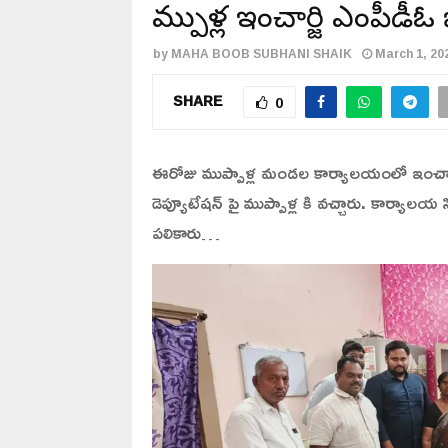
ముప్పాళ్ల ఇంచార్జి ఎంపీడ
by
MAHA BOOB SUBHANI SHAIK
March 1, 20
SHARE
0
ఈరోజు ముప్పాళ్ల మండల కార్యాలయంలో ఇంచార్జి
డెప్యూటేషన్ పై ముప్పాళ్ల కి వచ్చారు. కార్యాల
పలికారు…