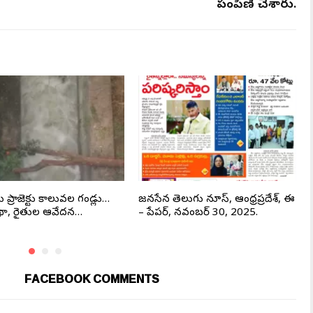
పంపిణీ చేశారు.
ు ప్రాజెక్టు కాలువల గండ్లు…
జనసేన తెలుగు న్యూస్, ఆంధ్రప్రదేశ్, ఈ
ృథా, రైతుల ఆవేదన…
– పేపర్, నవంబర్ 30, 2025.
FACEBOOK COMMENTS