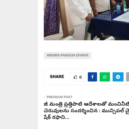
ANDHRA PRADESH EPAPER
SHARE
0
PREVIOUS POST
మాజీ మంత్రి ప్రత్తిపాటి ఆదేశాలతో మంచినీట
చెరువులను సందర్శించిన : మున్సిపల్ చైర
షేక్ రఫాని…