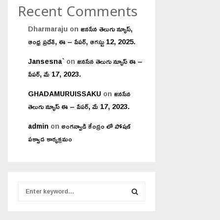
Recent Comments
Dharmaraju
on
జనసేన తెలుగు న్యూస్,
ఆంధ్ర ప్రదేశ్, ఈ – పేపర్, ఆగస్టు 12, 2025.
Jansesna`
on
జనసేన తెలుగు న్యూస్ ఈ –
పేపర్, మే 17, 2023.
GHADAMURUISSAKU
on
జనసేన
తెలుగు న్యూస్ ఈ – పేపర్, మే 17, 2023.
admin
on
అంగన్వాడి కేంద్రం లో పోషణ్
పక్వాడ కార్యక్రమం
S
e
a
S
r