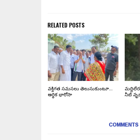
RELATED POSTS
యూస్, ఆంధ్రప్రదేశ్, ఈ
వ్యక్తిగత సమస్యలు తెలుసుకుంటూ…
మద్దిలేర
బర్ 11, 2025.
ఆర్థిక భారోసా
నీటి వ
COMMENTS