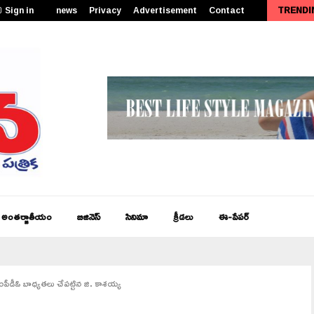
Sign in
news
Privacy
Advertisement
Contact
TRENDI
పీఎం కేంద్రీయ విద్యాలయం సత్తెనపల్లిలో 11వ తరగతి ప్రారంభోత్సవం…
అంతర్జాతీయం
బిజినెస్
సినిమా
క్రీడలు
ఈ-పేపర్
 ఎంపీడీఓ బాధ్యతలు చేపట్టిన జి. కాశయ్య