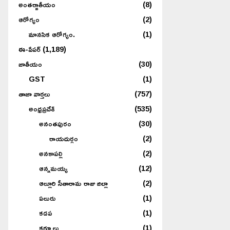
అంతర్జాతీయం
(8)
ఆరోగ్యం
(2)
మానసిక ఆరోగ్యం.
(1)
ఈ-పేపర్
(1,189)
జాతీయం
(30)
GST
(1)
తాజా వార్తలు
(757)
అంధ్రప్రదేశ్
(535)
అనంతపురం
(30)
రాయదుర్గం
(2)
అనకాపల్లి
(2)
ఆన్నమయ్య
(12)
ఆల్లూరి సీతారామ రాజు జిల్లా
(2)
ఏలురు
(1)
కడప
(1)
కర్నూలు
(1)