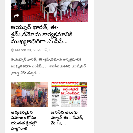
ఆయుష్మాన్ భారత్, ఈ-
శ్రమ్,నమోదు కార్యక్రమానికి
ముఖ్యఅతిథిగా ఎంపీపీ…
March 23, 2023
0
ఆయుష్మాన్ భారత్, ఈ-శ్రమ్,నమోదు కార్యక్రమానికి
ముఖ్యఅతిథిగా ఎంపీపీ… జనసేన ప్రతినిధి ,ఘట్కేసర్
,మార్చి 23: మేడ్చల్...
ఆరోగ్యకరమైన
జనసేన తెలుగు
సమాజం కోసం
న్యూస్ ఈ – పేపర్,
యువత క్రీడల్లో
మే 12,...
పాల్గొనాలి