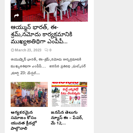
ఆయుష్మాన్ భారత్, ఈ-
శ్రమ్,నమోదు కార్యక్రమానికి
ముఖ్యఅతిథిగా ఎంపీపీ…
March 23, 2023
0
ఆయుష్మాన్ భారత్, ఈ-శ్రమ్,నమోదు కార్యక్రమానికి
ముఖ్యఅతిథిగా ఎంపీపీ… జనసేన ప్రతినిధి ,ఘట్కేసర్
,మార్చి 23: మేడ్చల్...
ఆరోగ్యకరమైన
జనసేన తెలుగు
సమాజం కోసం
న్యూస్ ఈ – పేపర్,
యువత క్రీడల్లో
మే 12,...
పాల్గొనాలి