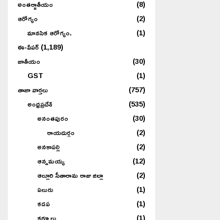
అంతర్జాతీయం
(8)
ఆరోగ్యం
(2)
మానసిక ఆరోగ్యం.
(1)
ఈ-పేపర్
(1,189)
జాతీయం
(30)
GST
(1)
తాజా వార్తలు
(757)
అంధ్రప్రదేశ్
(535)
అనంతపురం
(30)
రాయదుర్గం
(2)
అనకాపల్లి
(2)
ఆన్నమయ్య
(12)
ఆల్లూరి సీతారామ రాజు జిల్లా
(2)
ఏలురు
(1)
కడప
(1)
కర్నూలు
(1)