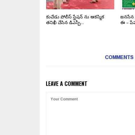
్లో అరబిందో ఫార్మా
కురిచేడు పోలీస్ స్టేషన్ ను ఆకస్మిక
జనసేన త
లు అభినందనీయం:
తనిఖీ చేసిన డిఎస్పీ…
ఈ – పేప
COMMENTS
LEAVE A COMMENT