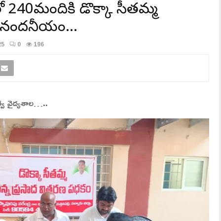
240మందికి డొక్కా సీతమ్మ
భినందనీయం…
25
0
196
భుత్వ వైద్యశాల…..