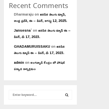
Recent Comments
Dharmaraju
on
జనసేన తెలుగు న్యూస్,
ఆంధ్ర ప్రదేశ్, ఈ – పేపర్, ఆగస్టు 12, 2025.
Jansesna`
on
జనసేన తెలుగు న్యూస్ ఈ –
పేపర్, మే 17, 2023.
GHADAMURUISSAKU
on
జనసేన
తెలుగు న్యూస్ ఈ – పేపర్, మే 17, 2023.
admin
on
అంగన్వాడి కేంద్రం లో పోషణ్
పక్వాడ కార్యక్రమం
S
e
a
S
r