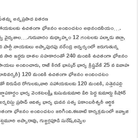
ీతమ్మ అన్నప్రసాద వితరణ
రి సహాయకులకు ఉచితంగా భోజనం అందించటం అభినందనీయం….
 ప్రభుత్వ వైద్యశాల….గురువారం మధ్యాహ్నం 12 గంటలకు పల్నాడు జిల్లా,
సేన పార్టీ నాయకులు అప్పాపురపు నరేంద్ర ఆద్వర్యంలో జరుగుతున్న
39 వ సారి ఇద్దరు దాతల సహకారంతో 240 మందికి ఉచితంగా భోజనం
 అందించారు, రాజ్ కిరణ్ భాస్కర్ భార్య క్రిష్ణవేణి 25 వ వివాహ
్డింగ్ యానివర్సరీ) 120 మందికి ఉచితంగా భోజనం అందించటం
 నిరుపేద రోగులకు,వారి సహాయకులకు 120 మందికి, సత్తెనపల్లి
్ఞాపకార్దం భార్య వెంకటలక్ష్మీ కుసుమకుమారి వీరి పెద్ద కుమార్డు కిషోర్
జర్నలిస్టు ప్రసాద్ ఆదిత్య భార్య భువన సత్య ఏకాంబరీశ్వరీ ఆర్ధిక
తంగా భోజనం అందించటం జరిగింది.ఈనాటి కార్యక్రమంలో జవ్వాజి
ి అప్పారావు, గుజ్జర్లపూడి సురేష్,దివ్వెల
.