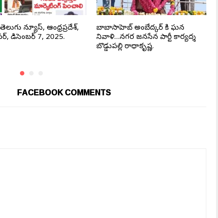
ెలుగు న్యూస్, ఆంధ్రప్రదేశ్,
బాబాసాహెబ్ అంబేద్కర్ కి ఘన
ర్, డిసెంబర్ 7, 2025.
నివాళి…నగర జనసేన పార్టీ కార్యదర్శి
బొడ్డుపల్లి రాధాకృష్ణ.
FACEBOOK COMMENTS