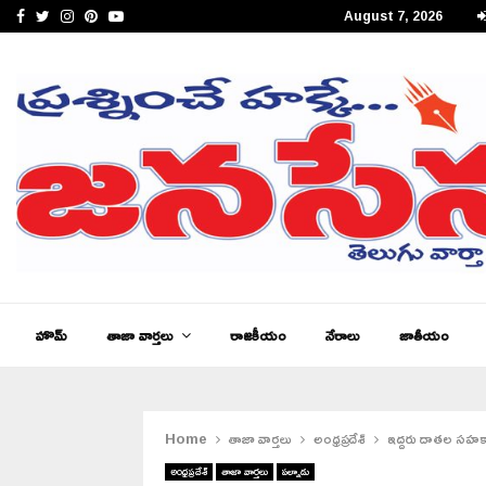
Facebook
Twitter
Instagram
Pinterest
Youtube
August 7, 2026
పీఎం కేంద్రీయ విద్యాలయం సత్తెనపల్లిలో 11వ తరగతి ప్రారంభోత్సవం…
హొమ్
తాజా వార్తలు
రాజకీయం
నేరాలు
జాతీయం
Home
తాజా వార్తలు
అంధ్రప్రదేశ్
ఇద్దరు దాతల సహక
అంధ్రప్రదేశ్
తాజా వార్తలు
పల్నాడు