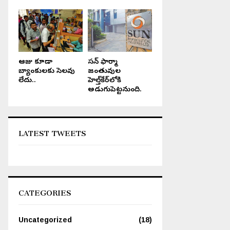
అయ్యప్పస్వామి దేవాలయం లో
మంగళగిరి-తాడేపల్లి మున్సిపల్
అయ్యప్పలకు బిక్ష ప్రారంభం
కార్పొరేషన్ రూ.1,785 కోట్ల బడ్జెట్
ఆమోదం
ఆరోజు కూడా
సన్ ఫార్మా
బ్యాంకులకు సెలవు
జంతువుల
లేదు..
హెల్త్‌కేర్‌లోకి
అడుగుపెట్టనుంది.
LATEST TWEETS
CATEGORIES
Uncategorized
(18)