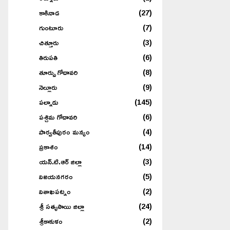
కాకినాడ
(27)
గుంటూరు
(7)
చిత్తూరు
(3)
తిరుపతి
(6)
తూర్పు గోదావరి
(8)
నెల్లూరు
(9)
పల్నాడు
(145)
పశ్చిమ గోదావరి
(6)
పార్వతీపురం మన్యం
(4)
ప్రకాశం
(14)
యన్.టి.ఆర్ జిల్లా
(3)
విజయనగరం
(5)
విశాఖపట్నం
(2)
శ్రీ సత్యసాయి జిల్లా
(24)
శ్రీకాకుళం
(2)