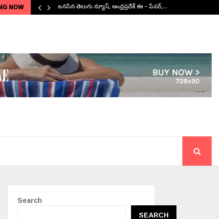
NG NOW
జనసేన తెలుగు న్యూస్, ఆంధ్రప్రదేశ్ ఈ – పేపర్,…
Search
SEARCH