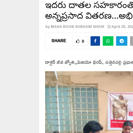
ఇద్దరు దాతల సహకారంతో 
అన్నప్రసాద వితరణ…అ
by
MAHA BOOB SUBHANI SHAIK
April 25, 20
SHARE
0
డాక్టర్ జీవ జ్యోతి,,పిజియో థెరపీ, సత్తెనపల్లి ప్ర