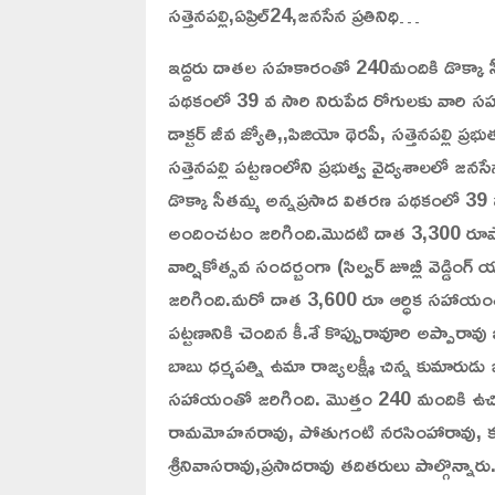
సత్తెనపల్లి,ఏప్రిల్24,జనసేన ప్రతినిధి…
ఇద్దరు దాతల సహకారంతో 240మందికి డొక్కా స
పథకంలో 39 వ సారి నిరుపేద రోగులకు వా
డాక్టర్ జీవ జ్యోతి,,పిజియో థెరపీ, సత్తెనపల్లి
సత్తెనపల్లి పట్టణంలోని ప్రభుత్వ వైద్యశాలలో జన
డొక్కా సీతమ్మ అన్నప్రసాద వితరణ పథకంలో 
అందించటం జరిగింది.మొదటి దాత 3,300 రూపాయలు
వార్షికోత్సవ సందర్బంగా (సిల్వర్ జూబ్లీ వెడ
జరిగింది.మరో దాత 3,600 రూ ఆర్ధిక సహాయంతో
పట్టణానికి చెందిన కీ.శే కొప్పురావూరి అప్పారావు జ
బాబు ధర్మపత్ని ఉమా రాజ్యలక్ష్మీ చిన్న కుమారుడు 
సహాయంతో జరిగింది. మొత్తం 240 మందికి ఉచి
రామమోహనరావు, పోతుగంటి నరసింహారావు, కట్టమూర
శ్రీనివాసరావు,ప్రసాదరావు తదితరులు పాల్గొన్నారు