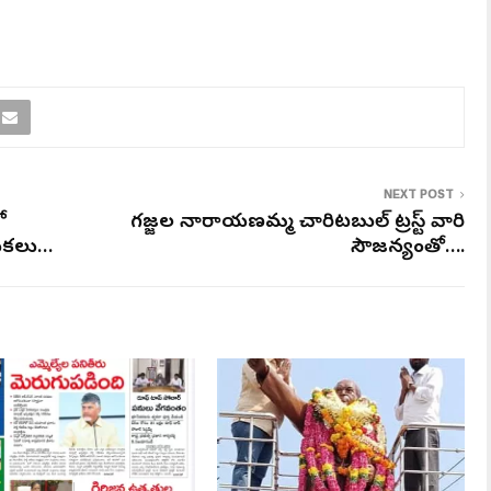
NEXT POST
ో
గజ్జల నారాయణమ్మ చారిటబుల్ ట్రస్ట్ వారి
డుకలు…
సౌజన్యంతో….