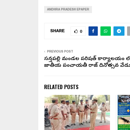
ANDHRA PRADESH EPAPER
SHARE
0
PREVIOUS POST
సత్తెనపల్లి మండల పరిషత్ కార్యాలయం ల
జాతీయ పంచాయతీ రాజ్ దినోత్సవ వే
RELATED POSTS