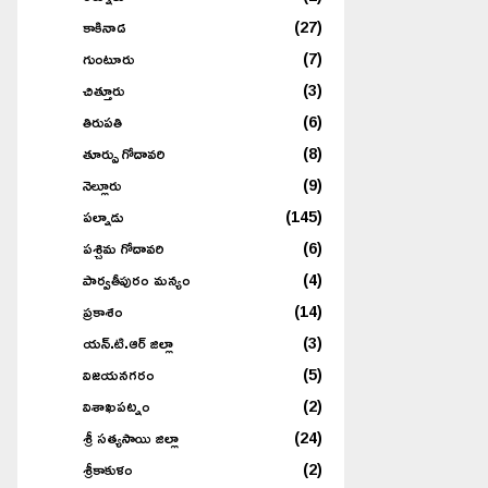
కాకినాడ
(27)
గుంటూరు
(7)
చిత్తూరు
(3)
తిరుపతి
(6)
తూర్పు గోదావరి
(8)
నెల్లూరు
(9)
పల్నాడు
(145)
పశ్చిమ గోదావరి
(6)
పార్వతీపురం మన్యం
(4)
ప్రకాశం
(14)
యన్.టి.ఆర్ జిల్లా
(3)
విజయనగరం
(5)
విశాఖపట్నం
(2)
శ్రీ సత్యసాయి జిల్లా
(24)
శ్రీకాకుళం
(2)