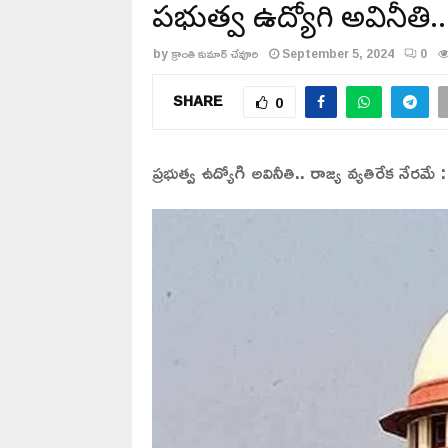
ప్రభుత్వ ఉద్యోగి అవినీతి.. 
by
క్రాంతి కుమార్ చేవూరి
September 5, 2024
0
SHARE
0
ప్రభుత్వ ఉద్యోగి అవినీతి.. రాజ్య వ్యతిరేక నేరమే : స