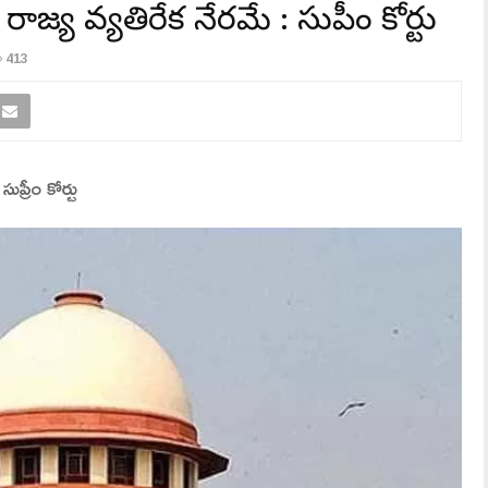
రాజ్య వ్యతిరేక నేరమే : సుప్రీం కోర్టు
413
ుప్రీం కోర్టు