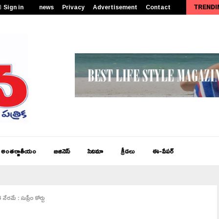
Sign in
news
Privacy
Advertisement
Contact
TRENDI
పీఎం కేంద్రీయ విద్యాలయం సత్తెనపల్లిలో 11వ తరగతి ప్రారంభోత్సవం…
అంతర్జాతీయం
బిజినెస్
సినిమా
క్రీడలు
ఈ-పేపర్
 నేరమే : సుప్రీం కోర్టు