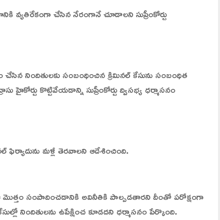
జానికి వ్యతిరేకంగా చేసిన నేరంగానే చూడాలని సుప్రీంకోర్టు
ోసం చేసిన నిందితులకు సంబంధించిన క్రిమినల్‌ కేసును సంబంధిత
ు హైకోర్టు కొట్టివేయడాన్ని సుప్రీంకోర్టు ద్విసభ్య ధర్మాసనం
ినల్‌ ఫిర్యాదును మళ్లీ తెరవాలని ఆదేశించింది.
 ఆ మొత్తం సంపాదించడానికి అవినీతికి పాల్పడతారని దీంతో పరోక్షంగా
సుల్లో నిందితులను ఉపేక్షించ కూడదని ధర్మాసనం పేర్కొంది.