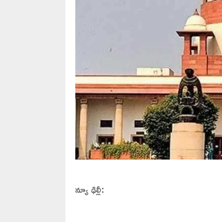
న్యూ ఢిల్లీ: