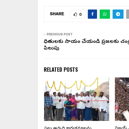
SHARE
0
PREVIOUS POST
బాధితులకు సాయం చేయండి ప్రజలకు చంద్ర
పిలుపు
RELATED POSTS
ం పార్టీ
పలు అభివృద్ధి కార్యక్రమాలను
విజయ్ ఎ