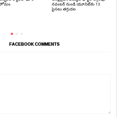
హోమం
నవంబర్ నుండి యూనిట్‌కు 13
పైసలు తగ్గుదల
FACEBOOK COMMENTS