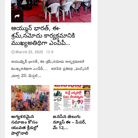
ఆయుష్మాన్ భారత్, ఈ-
శ్రమ్,నమోదు కార్యక్రమానికి
ముఖ్యఅతిథిగా ఎంపీపీ…
March 23, 2023
0
ఆయుష్మాన్ భారత్, ఈ-శ్రమ్,నమోదు కార్యక్రమానికి
ముఖ్యఅతిథిగా ఎంపీపీ… జనసేన ప్రతినిధి ,ఘట్కేసర్
,మార్చి 23: మేడ్చల్...
ఆరోగ్యకరమైన
జనసేన తెలుగు
సమాజం కోసం
న్యూస్ ఈ – పేపర్,
యువత క్రీడల్లో
మే 12,...
పాల్గొనాలి
జనసేన తెలుగు న్యూస్ పేపర్,
డీజిల్ ధర భారీగా పెరిగింది — లీటర