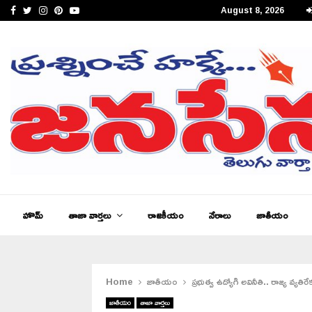
Facebook
Twitter
Instagram
Pinterest
Youtube
August 8, 2026
జనసేన తెలుగు న్యూస్ ఆంధ్రప్రదేశ్ ఈ – పేపర్,…
హొమ్
తాజా వార్తలు
రాజకీయం
నేరాలు
జాతీయం
Home
జాతీయం
ప్రభుత్వ ఉద్యోగి అవినీతి.. రాజ్య వ్యతిరేక
జాతీయం
తాజా వార్తలు