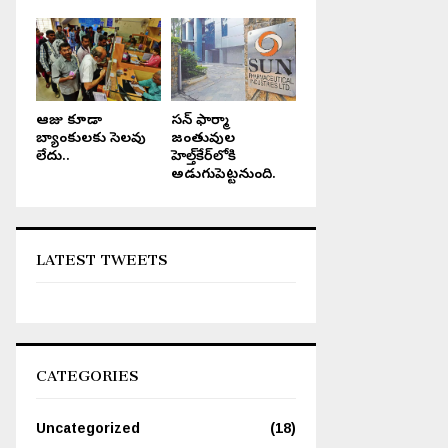
ఆంధ్రప్రదేశ్, జూలై 16 , 2024
రూ.28 అదనం!
ఆరోజు కూడా
సన్ ఫార్మా
బ్యాంకులకు సెలవు
జంతువుల
లేదు..
హెల్త్‌కేర్‌లోకి
అడుగుపెట్టనుంది.
LATEST TWEETS
CATEGORIES
Uncategorized
(18)