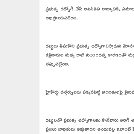
ప్రభుత్వ ఉద్యోగి చేసే అవినీతిని రాజ్యానికి, సమా
అభిప్రాయపడింది.
డబ్బులు తీసుకొని ప్రభుత్వ ఉద్యోగాలిస్తామని మ
కక్షిదారుల మధ్య రాజీ కుదిరిందన్న కారణంతో మద్రాస
తప్పుపట్టింది.
హైకోర్టు ఉత్తర్వులను పక్కనపెట్టి నిందితులపై క్రిమ
డబ్బులతో ప్రభుత్వ ఉద్యోగాలను కొనేవారు తిరిగి
ప్రజలు బాధితులు అవుతారని అందువల్ల ఇలాంటి కే