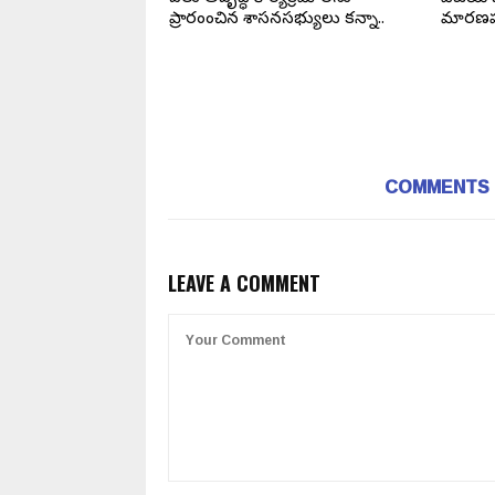
ష,ప్రధాన కార్యదర్శి,
ప్రారంభించిన శాసనసభ్యులు కన్నా..
మారణ
రాలు కు బగ్గి
ధ్వర్యంలో చిరు
COMMENTS
LEAVE A COMMENT