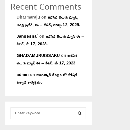
Recent Comments
Dharmaraju
on
జనసేన తెలుగు న్యూస్,
ఆంధ్ర ప్రదేశ్, ఈ – పేపర్, ఆగస్టు 12, 2025.
Jansesna`
on
జనసేన తెలుగు న్యూస్ ఈ –
పేపర్, మే 17, 2023.
GHADAMURUISSAKU
on
జనసేన
తెలుగు న్యూస్ ఈ – పేపర్, మే 17, 2023.
admin
on
అంగన్వాడి కేంద్రం లో పోషణ్
పక్వాడ కార్యక్రమం
S
e
a
S
r