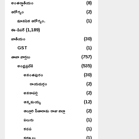
అంతర్జాతీయం
(8)
ఆరోగ్యం
(2)
మానసిక ఆరోగ్యం.
(1)
ఈ-పేపర్
(1,189)
జాతీయం
(30)
GST
(1)
తాజా వార్తలు
(757)
అంధ్రప్రదేశ్
(535)
అనంతపురం
(30)
రాయదుర్గం
(2)
అనకాపల్లి
(2)
ఆన్నమయ్య
(12)
ఆల్లూరి సీతారామ రాజు జిల్లా
(2)
ఏలురు
(1)
కడప
(1)
కర్నూలు
(1)