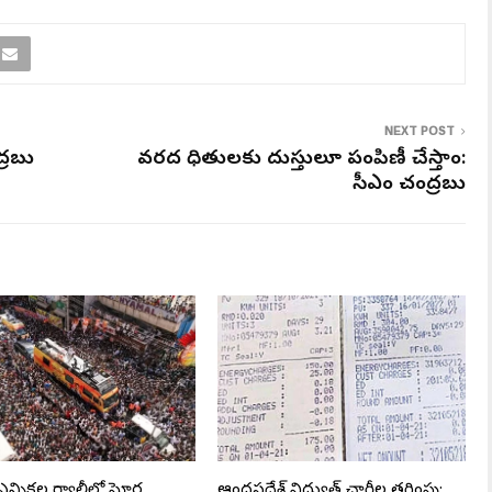
NEXT POST
బాబు
వరద బాధితులకు దుస్తులూ పంపిణీ చేస్తాం:
సీఎం చంద్రబాబు
న్నికల ర్యాలీలో ఘోర
ఆంధ్రప్రదేశ్ విద్యుత్ ఛార్జీల తగ్గింపు: