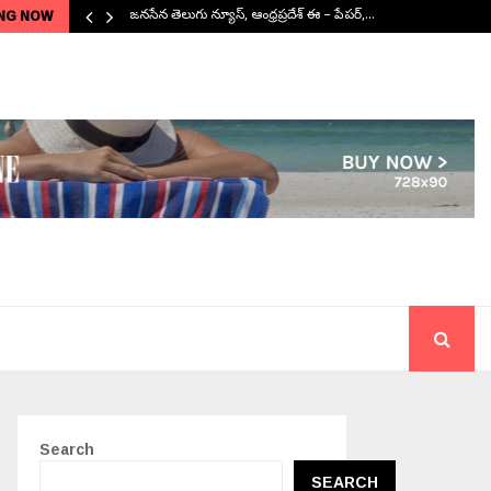
NG NOW
జనసేన తెలుగు న్యూస్, ఆంధ్రప్రదేశ్ ఈ – పేపర్,…
Search
SEARCH