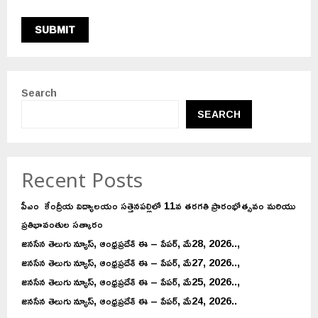
Search
SEARCH
Recent Posts
పీఎం కేంద్రీయ విద్యాలయం సత్తెనపల్లిలో 11వ తరగతి ప్రారంభోత్సవం మరియు
ప్రతిభావంతుల సత్కారం
జనసేన తెలుగు న్యూస్, ఆంధ్రప్రదేశ్ ఈ – పేపర్, మే28, 2026..,
జనసేన తెలుగు న్యూస్, ఆంధ్రప్రదేశ్ ఈ – పేపర్, మే27, 2026..,
జనసేన తెలుగు న్యూస్, ఆంధ్రప్రదేశ్ ఈ – పేపర్, మే25, 2026..,
జనసేన తెలుగు న్యూస్, ఆంధ్రప్రదేశ్ ఈ – పేపర్, మే24, 2026..