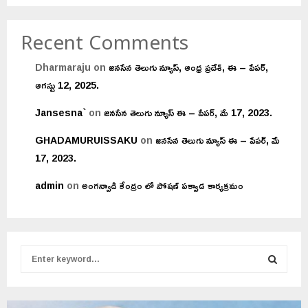
Recent Comments
Dharmaraju
on
జనసేన తెలుగు న్యూస్, ఆంధ్ర ప్రదేశ్, ఈ – పేపర్,
ఆగస్టు 12, 2025.
Jansesna`
on
జనసేన తెలుగు న్యూస్ ఈ – పేపర్, మే 17, 2023.
GHADAMURUISSAKU
on
జనసేన తెలుగు న్యూస్ ఈ – పేపర్, మే
17, 2023.
admin
on
అంగన్వాడి కేంద్రం లో పోషణ్ పక్వాడ కార్యక్రమం
S
e
a
S
r