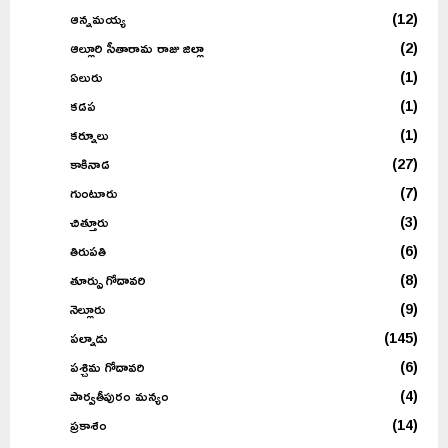
ఆన్నమయ్య
(12)
ఆల్లూరి సీతారామ రాజు జిల్లా
(2)
ఏలురు
(1)
కడప
(1)
కర్నూలు
(1)
కాకినాడ
(27)
గుంటూరు
(7)
చిత్తూరు
(3)
తిరుపతి
(6)
తూర్పు గోదావరి
(8)
నెల్లూరు
(9)
పల్నాడు
(145)
పశ్చిమ గోదావరి
(6)
పార్వతీపురం మన్యం
(4)
ప్రకాశం
(14)