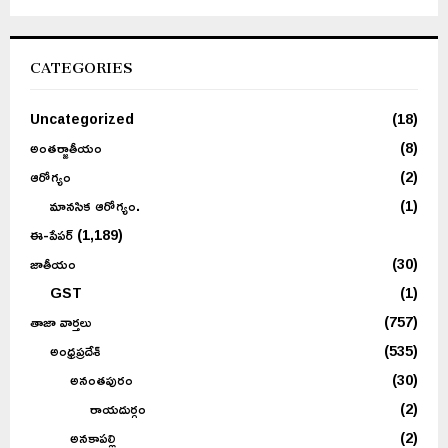
CATEGORIES
Uncategorized
(18)
అంతర్జాతీయం
(8)
ఆరోగ్యం
(2)
మానసిక ఆరోగ్యం.
(1)
ఈ-పేపర్
(1,189)
జాతీయం
(30)
GST
(1)
తాజా వార్తలు
(757)
అంధ్రప్రదేశ్
(535)
అనంతపురం
(30)
రాయదుర్గం
(2)
అనకాపల్లి
(2)