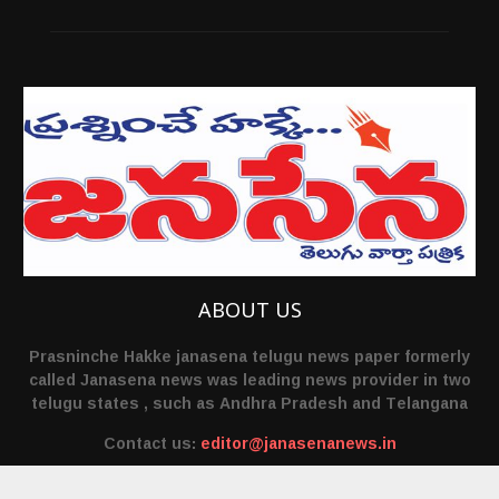
ABOUT US
Prasninche Hakke janasena telugu news paper formerly
called Janasena news was leading news provider in two
telugu states , such as Andhra Pradesh and Telangana
Contact us:
editor@janasenanews.in