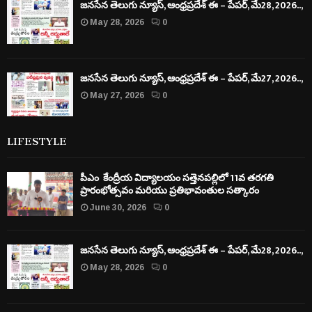
జనసేన తెలుగు న్యూస్, ఆంధ్రప్రదేశ్ ఈ – పేపర్, మే28, 2026..,
May 28, 2026
0
జనసేన తెలుగు న్యూస్, ఆంధ్రప్రదేశ్ ఈ – పేపర్, మే27, 2026..,
May 27, 2026
0
LIFESTYLE
పీఎం కేంద్రీయ విద్యాలయం సత్తెనపల్లిలో 11వ తరగతి
ప్రారంభోత్సవం మరియు ప్రతిభావంతుల సత్కారం
June 30, 2026
0
జనసేన తెలుగు న్యూస్, ఆంధ్రప్రదేశ్ ఈ – పేపర్, మే28, 2026..,
May 28, 2026
0