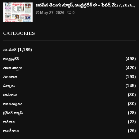
జనసేన తెలుగు న్యూస్, ఆంధ్రప్రదేశ్ ఈ – పేపర్, మే27, 2026..,
May 27, 2026
0
CATEGORIES
ఈ-పేపర్
(1,189)
అంధ్రప్రదేశ్
(498)
తాజా వార్తలు
(420)
తెలంగాణ
(193)
పల్నాడు
(145)
జాతీయం
(30)
అనంతపురం
(30)
బ్రేకింగ్ న్యూస్
(28)
కాకినాడ
(27)
రాజకీయం
(26)