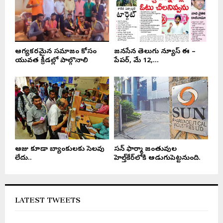
ఆరోగ్యకరమైన సమాజం కోసం
జనసేన తెలుగు న్యూస్ ఈ –
యువత క్రీడల్లో పాల్గొనాలి
పేపర్, మే 12,...
ఆరోజు కూడా బ్యాంకులకు సెలవు
సన్ ఫార్మా జంతువుల
లేదు..
హెల్త్‌కేర్‌లోకి అడుగుపెట్టనుంది.
LATEST TWEETS