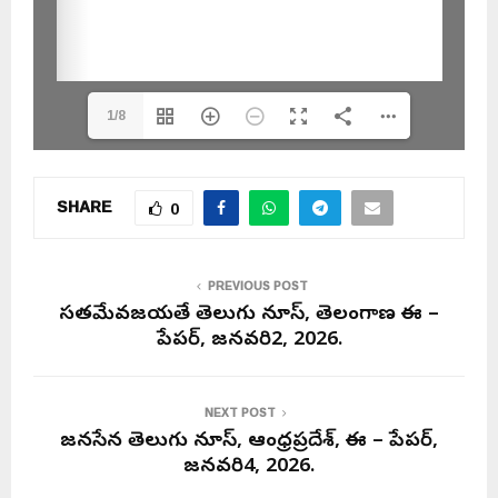
1/8
SHARE
0
PREVIOUS POST
సత్యమేవజయతే తెలుగు న్యూస్, తెలంగాణ ఈ –
పేపర్, జనవరి2, 2026.
NEXT POST
జనసేన తెలుగు న్యూస్, ఆంధ్రప్రదేశ్, ఈ – పేపర్,
జనవరి4, 2026.