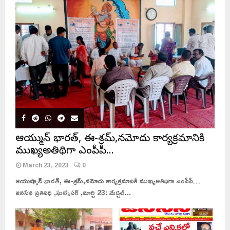
ఆయుష్మాన్ భారత్, ఈ-శ్రమ్,నమోదు కార్యక్రమానికి
ముఖ్యఅతిథిగా ఎంపీపీ…
March 23, 2023
0
ఆయుష్మాన్ భారత్, ఈ-శ్రమ్,నమోదు కార్యక్రమానికి ముఖ్యఅతిథిగా ఎంపీపీ…
జనసేన ప్రతినిధి ,ఘట్కేసర్ ,మార్చి 23: మేడ్చల్...