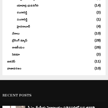
యాదాద్రి భువనగిరి
(14)
రంగారెడ్డి
(3)
సంగారెడ్డి
(1)
హైదరాబాద్
(4)
నేరాలు
(10)
బ్రేకింగ్ న్యూస్
(28)
రాజకీయం
(26)
సినిమా
(3)
బిజినెస్
(11)
వాతావరణం
(10)
RECENT POSTS
పీఎం కేంద్రీయ విద్యాలయం సత్తెనపల్లిలో 11వ తరగతి