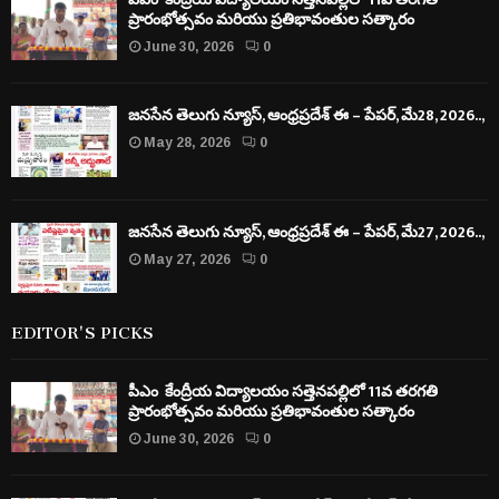
ప్రారంభోత్సవం మరియు ప్రతిభావంతుల సత్కారం
June 30, 2026
0
జనసేన తెలుగు న్యూస్, ఆంధ్రప్రదేశ్ ఈ – పేపర్, మే28, 2026..,
May 28, 2026
0
జనసేన తెలుగు న్యూస్, ఆంధ్రప్రదేశ్ ఈ – పేపర్, మే27, 2026..,
May 27, 2026
0
EDITOR'S PICKS
పీఎం కేంద్రీయ విద్యాలయం సత్తెనపల్లిలో 11వ తరగతి
ప్రారంభోత్సవం మరియు ప్రతిభావంతుల సత్కారం
June 30, 2026
0