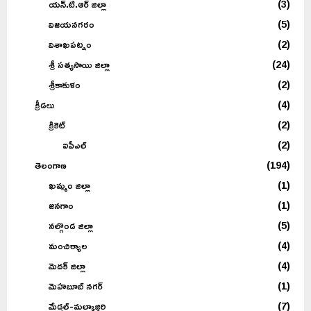
యన్.టి.ఆర్ జిల్లా
(3)
విజయనగరం
(5)
విశాఖపట్నం
(2)
శ్రీ సత్యసాయి జిల్లా
(24)
శ్రీకాకుళం
(2)
క్రీడలు
(4)
క్రికెట్
(2)
ఐపీఎల్
(2)
తెలంగాణ
(194)
ఖమ్మం జిల్లా
(1)
జనగాం
(1)
నల్గొండ జిల్లా
(5)
మంచిర్యాల
(4)
మెదక్ జిల్లా
(4)
మెహబూబ్ నగర్
(1)
మేడ్చల్-మల్కాజ్గిరి
(7)