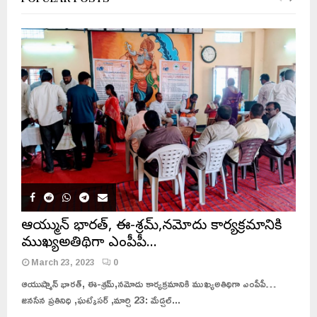
ఆయుష్మాన్ భారత్, ఈ-శ్రమ్,నమోదు కార్యక్రమానికి
ముఖ్యఅతిథిగా ఎంపీపీ…
March 23, 2023
0
ఆయుష్మాన్ భారత్, ఈ-శ్రమ్,నమోదు కార్యక్రమానికి ముఖ్యఅతిథిగా ఎంపీపీ…
జనసేన ప్రతినిధి ,ఘట్కేసర్ ,మార్చి 23: మేడ్చల్...