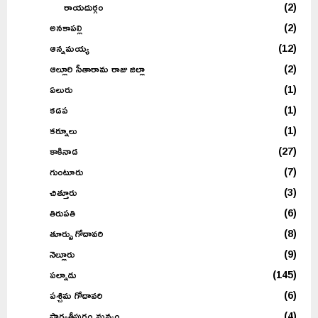
రాయదుర్గం
(2)
అనకాపల్లి
(2)
ఆన్నమయ్య
(12)
ఆల్లూరి సీతారామ రాజు జిల్లా
(2)
ఏలురు
(1)
కడప
(1)
కర్నూలు
(1)
కాకినాడ
(27)
గుంటూరు
(7)
చిత్తూరు
(3)
తిరుపతి
(6)
తూర్పు గోదావరి
(8)
నెల్లూరు
(9)
పల్నాడు
(145)
పశ్చిమ గోదావరి
(6)
పార్వతీపురం మన్యం
(4)