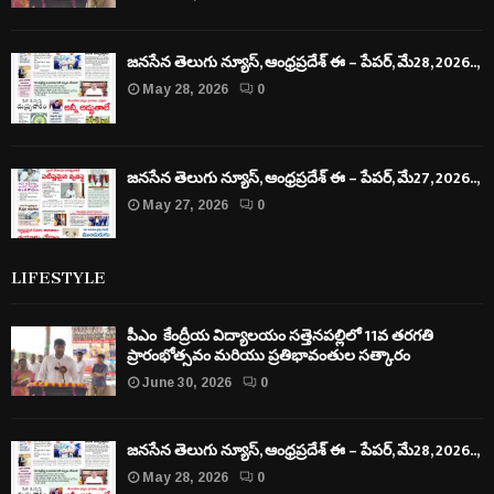
జనసేన తెలుగు న్యూస్, ఆంధ్రప్రదేశ్ ఈ – పేపర్, మే28, 2026..,
May 28, 2026
0
జనసేన తెలుగు న్యూస్, ఆంధ్రప్రదేశ్ ఈ – పేపర్, మే27, 2026..,
May 27, 2026
0
LIFESTYLE
పీఎం కేంద్రీయ విద్యాలయం సత్తెనపల్లిలో 11వ తరగతి
ప్రారంభోత్సవం మరియు ప్రతిభావంతుల సత్కారం
June 30, 2026
0
జనసేన తెలుగు న్యూస్, ఆంధ్రప్రదేశ్ ఈ – పేపర్, మే28, 2026..,
May 28, 2026
0