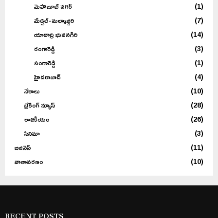
మెహబూబ్ నగర్
(1)
మేడ్చల్-మల్కాజ్గిరి
(7)
యాదాద్రి భువనగిరి
(14)
రంగారెడ్డి
(3)
సంగారెడ్డి
(1)
హైదరాబాద్
(4)
నేరాలు
(10)
బ్రేకింగ్ న్యూస్
(28)
రాజకీయం
(26)
సినిమా
(3)
బిజినెస్
(11)
వాతావరణం
(10)
RECENT POSTS