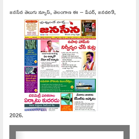
జనసేన తెలుగు న్యూస్, తెలంగాణ ఈ – పేపర్, జనవరి9,
2026.