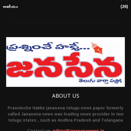
రాజకీయం
(26)
ABOUT US
Prasninche Hakke janasena telugu news paper formerly
called Janasena news was leading news provider in two
telugu states , such as Andhra Pradesh and Telangana
Contact us:
editor@janasenanews.in