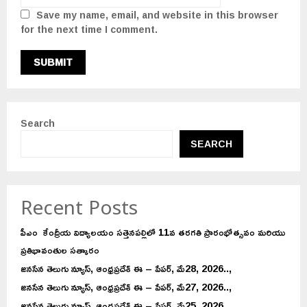
Save my name, email, and website in this browser
for the next time I comment.
Search
SEARCH
Recent Posts
పీఎం కేంద్రీయ విద్యాలయం సత్తెనపల్లిలో 11వ తరగతి ప్రారంభోత్సవం మరియు
ప్రతిభావంతుల సత్కారం
జనసేన తెలుగు న్యూస్, ఆంధ్రప్రదేశ్ ఈ – పేపర్, మే28, 2026..,
జనసేన తెలుగు న్యూస్, ఆంధ్రప్రదేశ్ ఈ – పేపర్, మే27, 2026..,
జనసేన తెలుగు న్యూస్, ఆంధ్రప్రదేశ్ ఈ – పేపర్, మే25, 2026..,