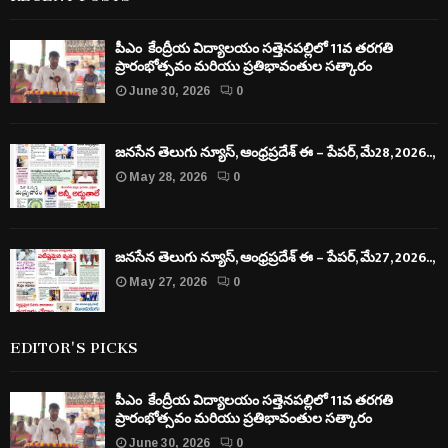
పీఎం కేంద్రీయ విద్యాలయం సత్తెనపల్లిలో 11వ తరగతి
ప్రారంభోత్సవం మరియు ప్రతిభావంతుల సత్కారం
June 30, 2026
0
జనసేన తెలుగు న్యూస్, ఆంధ్రప్రదేశ్ ఈ – పేపర్, మే28, 2026..,
May 28, 2026
0
జనసేన తెలుగు న్యూస్, ఆంధ్రప్రదేశ్ ఈ – పేపర్, మే27, 2026..,
May 27, 2026
0
EDITOR'S PICKS
పీఎం కేంద్రీయ విద్యాలయం సత్తెనపల్లిలో 11వ తరగతి
ప్రారంభోత్సవం మరియు ప్రతిభావంతుల సత్కారం
June 30, 2026
0