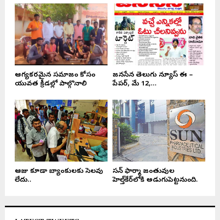
ఆరోగ్యకరమైన సమాజం కోసం
జనసేన తెలుగు న్యూస్ ఈ –
యువత క్రీడల్లో పాల్గొనాలి
పేపర్, మే 12,...
ఆరోజు కూడా బ్యాంకులకు సెలవు
సన్ ఫార్మా జంతువుల
లేదు..
హెల్త్‌కేర్‌లోకి అడుగుపెట్టనుంది.
LATEST TWEETS