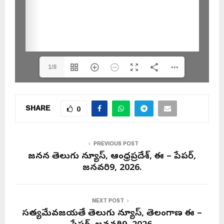
1/8
SHARE
0
PREVIOUS POST
జనసేన తెలుగు న్యూస్, ఆంధ్రప్రదేశ్, ఈ – పేపర్,
జనవరి9, 2026.
NEXT POST
సత్యమేవజయతే తెలుగు న్యూస్, తెలంగాణ ఈ –