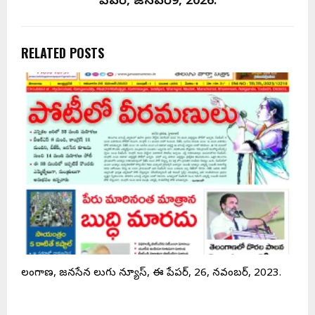
పేపర్, జనవరి9, 2026.
RELATED POSTS
.
తెలంగాణ, జనసేన తెలుగు న్యూస్, ఈ పేపర్, 26, నవంబర్, 2023.