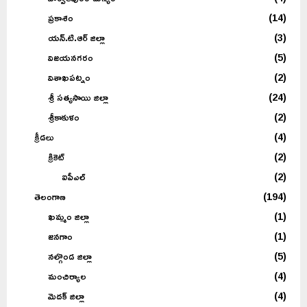
ప్రకాశం
(14)
యన్.టి.ఆర్ జిల్లా
(3)
విజయనగరం
(5)
విశాఖపట్నం
(2)
శ్రీ సత్యసాయి జిల్లా
(24)
శ్రీకాకుళం
(2)
క్రీడలు
(4)
క్రికెట్
(2)
ఐపీఎల్
(2)
తెలంగాణ
(194)
ఖమ్మం జిల్లా
(1)
జనగాం
(1)
నల్గొండ జిల్లా
(5)
మంచిర్యాల
(4)
మెదక్ జిల్లా
(4)