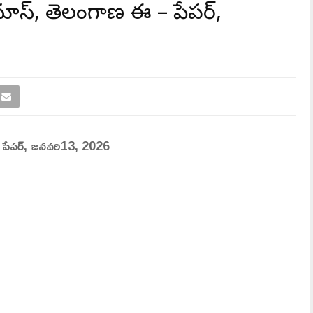
యూస్, తెలంగాణ ఈ – పేపర్,
 పేపర్, జనవరి13, 2026