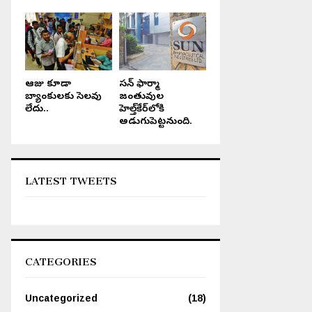
ఆరోజు కూడా
సన్ ఫార్మా
బ్యాంకులకు సెలవు
జంతువుల
లేదు..
హెల్త్‌కేర్‌లోకి
అడుగుపెట్టనుంది.
LATEST TWEETS
CATEGORIES
Uncategorized
(18)