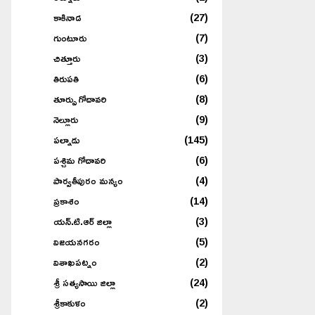
కాకినాడ
(27)
గుంటూరు
(7)
చిత్తూరు
(3)
తిరుపతి
(6)
తూర్పు గోదావరి
(8)
నెల్లూరు
(9)
పల్నాడు
(145)
పశ్చిమ గోదావరి
(6)
పార్వతీపురం మన్యం
(4)
ప్రకాశం
(14)
యన్.టి.ఆర్ జిల్లా
(3)
విజయనగరం
(5)
విశాఖపట్నం
(2)
శ్రీ సత్యసాయి జిల్లా
(24)
శ్రీకాకుళం
(2)