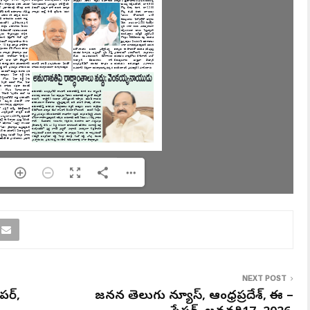
NEXT POST
పర్,
జనసేన తెలుగు న్యూస్, ఆంధ్రప్రదేశ్, ఈ –