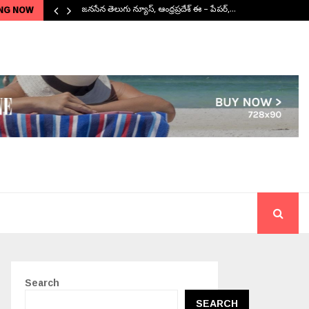
NG NOW
జనసేన తెలుగు న్యూస్, ఆంధ్రప్రదేశ్ ఈ – పేపర్,…
Search
SEARCH