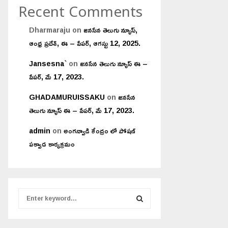
Recent Comments
Dharmaraju
on
జనసేన తెలుగు న్యూస్,
ఆంధ్ర ప్రదేశ్, ఈ – పేపర్, ఆగస్టు 12, 2025.
Jansesna`
on
జనసేన తెలుగు న్యూస్ ఈ –
పేపర్, మే 17, 2023.
GHADAMURUISSAKU
on
జనసేన
తెలుగు న్యూస్ ఈ – పేపర్, మే 17, 2023.
admin
on
అంగన్వాడి కేంద్రం లో పోషణ్
పక్వాడ కార్యక్రమం
S
e
a
S
r