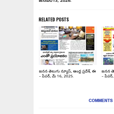
జనవరి13, 2026.
RELATED POSTS
జనసేన తెలుగు న్యూస్, ఈ
జనసేన తెలుగు న్యూస్, ఆంధ్ర ప్రదేశ్, ఈ
జనసేన తె
చి, 2024.
– పేపర్, మే 16, 2025.
– పేపర్
COMMENTS