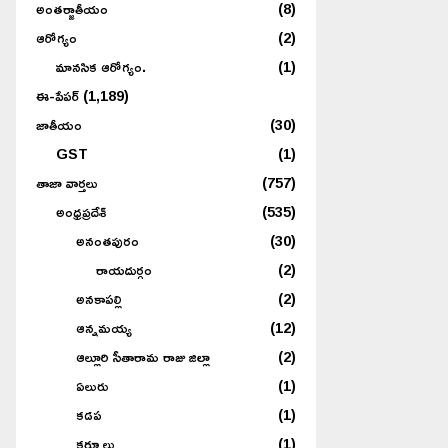
అంతర్జాతీయం
(8)
ఆరోగ్యం
(2)
మానసిక ఆరోగ్యం.
(1)
ఈ-పేపర్
(1,189)
జాతీయం
(30)
GST
(1)
తాజా వార్తలు
(757)
అంధ్రప్రదేశ్
(535)
అనంతపురం
(30)
రాయదుర్గం
(2)
అనకాపల్లి
(2)
ఆన్నమయ్య
(12)
ఆల్లూరి సీతారామ రాజు జిల్లా
(2)
ఏలురు
(1)
కడప
(1)
కర్నూలు
(1)