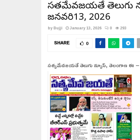
సత్యమేవజయతే తెలుగు న్
జనవరి13, 2026
by
Bujji
January 13, 2026
0
293
SHARE
0
సత్యమేవజయతే తెలుగు న్యూస్, తెలంగాణ ఈ –