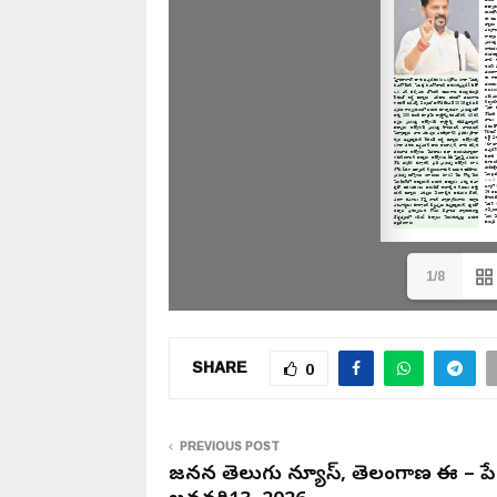
1/8
SHARE
0
PREVIOUS POST
జనసేన తెలుగు న్యూస్, తెలంగాణ ఈ – పే