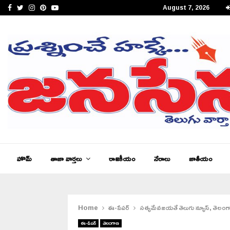
Facebook
Twitter
Instagram
Pinterest
Youtube
August 7, 2026
జనసేన తెలుగు న్యూస్ ఆంధ్రప్రదేశ్ ఈ – పేపర్,…
హొమ్
తాజా వార్తలు
రాజకీయం
నేరాలు
జాతీయం
Home
ఈ-పేపర్
సత్యమేవజయతే తెలుగు న్యూస్, తెలం
ఈ-పేపర్
తెలంగాణ