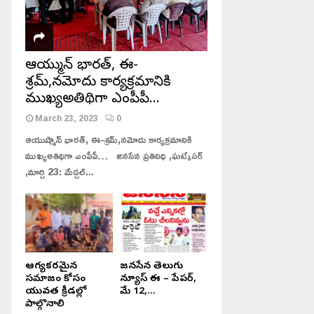
ఆయుష్మాన్ భారత్, ఈ-
శ్రమ్,నమోదు కార్యక్రమానికి
ముఖ్యఅతిథిగా ఎంపీపీ…
March 23, 2023
0
ఆయుష్మాన్ భారత్, ఈ-శ్రమ్,నమోదు కార్యక్రమానికి
ముఖ్యఅతిథిగా ఎంపీపీ… జనసేన ప్రతినిధి ,ఘట్కేసర్
,మార్చి 23: మేడ్చల్...
జనసేన తెలుగు న్యూస్ ఈ – పేపర్,
ఏటీఎం కార్డు మార్చి 1లక్ష 73వేలు
జూన్ 11, 2023.
కాజేసిన కేటుగాడు
ఆరోగ్యకరమైన
జనసేన తెలుగు
సమాజం కోసం
న్యూస్ ఈ – పేపర్,
యువత క్రీడల్లో
మే 12,...
పాల్గొనాలి