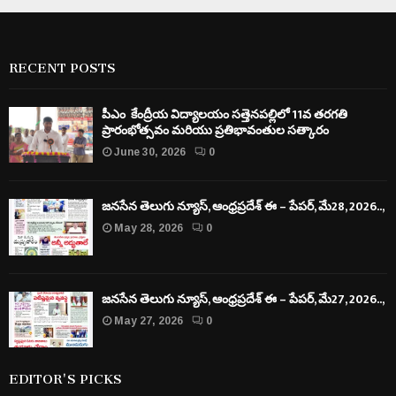
RECENT POSTS
పీఎం కేంద్రీయ విద్యాలయం సత్తెనపల్లిలో 11వ తరగతి
ప్రారంభోత్సవం మరియు ప్రతిభావంతుల సత్కారం
June 30, 2026
0
జనసేన తెలుగు న్యూస్, ఆంధ్రప్రదేశ్ ఈ – పేపర్, మే28, 2026..,
May 28, 2026
0
జనసేన తెలుగు న్యూస్, ఆంధ్రప్రదేశ్ ఈ – పేపర్, మే27, 2026..,
May 27, 2026
0
EDITOR'S PICKS