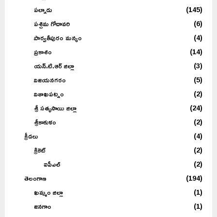
పల్నాడు
(145)
పశ్చిమ గోదావరి
(6)
పార్వతీపురం మన్యం
(4)
ప్రకాశం
(14)
యన్.టి.ఆర్ జిల్లా
(3)
విజయనగరం
(5)
విశాఖపట్నం
(2)
శ్రీ సత్యసాయి జిల్లా
(24)
శ్రీకాకుళం
(2)
క్రీడలు
(4)
క్రికెట్
(2)
ఐపీఎల్
(2)
తెలంగాణ
(194)
ఖమ్మం జిల్లా
(1)
జనగాం
(1)