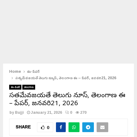
Home
ఈ-పేపర్
సత్యమేవజయతే తెలుగు న్యూస్, తెలంగాణ ఈ – పేపర్, జనవరి21, 2026
ఈ-పేపర్
తెలంగాణ
సత్యమేవజయతే తెలుగు న్యూస్, తెలంగాణ ఈ
– పేపర్, జనవరి21, 2026
by
Bujji
January 21, 2026
0
270
SHARE
0