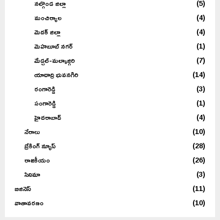
నల్గొండ జిల్లా
(5)
మంచిర్యాల
(4)
మెదక్ జిల్లా
(4)
మెహబూబ్ నగర్
(1)
మేడ్చల్-మల్కాజ్గిరి
(7)
యాదాద్రి భువనగిరి
(14)
రంగారెడ్డి
(3)
సంగారెడ్డి
(1)
హైదరాబాద్
(4)
నేరాలు
(10)
బ్రేకింగ్ న్యూస్
(28)
రాజకీయం
(26)
సినిమా
(3)
బిజినెస్
(11)
వాతావరణం
(10)