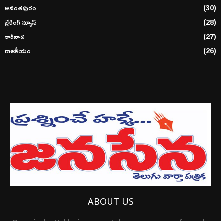
అనంతపురం
(30)
బ్రేకింగ్ న్యూస్
(28)
కాకినాడ
(27)
రాజకీయం
(26)
ABOUT US