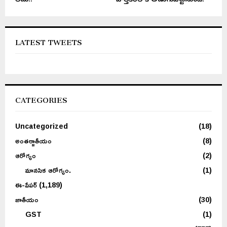
లేదు..
హెల్త్‌కేర్‌లోకి అడుగుపెట్టనుంది.
LATEST TWEETS
CATEGORIES
Uncategorized
(18)
అంతర్జాతీయం
(8)
ఆరోగ్యం
(2)
మానసిక ఆరోగ్యం.
(1)
ఈ-పేపర్
(1,189)
జాతీయం
(30)
GST
(1)