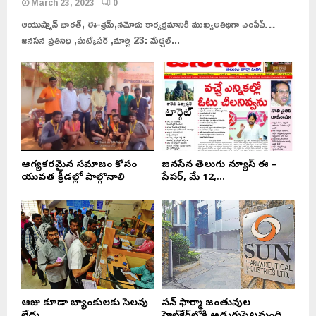
March 23, 2023
0
ఆయుష్మాన్ భారత్, ఈ-శ్రమ్,నమోదు కార్యక్రమానికి ముఖ్యఅతిథిగా ఎంపీపీ…
జనసేన ప్రతినిధి ,ఘట్కేసర్ ,మార్చి 23: మేడ్చల్...
ఆరోగ్యకరమైన సమాజం కోసం
జనసేన తెలుగు న్యూస్ ఈ –
యువత క్రీడల్లో పాల్గొనాలి
పేపర్, మే 12,...
ఆరోజు కూడా బ్యాంకులకు సెలవు
సన్ ఫార్మా జంతువుల