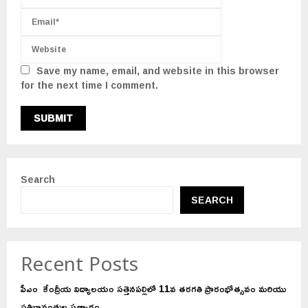
Save my name, email, and website in this browser
for the next time I comment.
Search
SEARCH
Recent Posts
పీఎం కేంద్రీయ విద్యాలయం సత్తెనపల్లిలో 11వ తరగతి ప్రారంభోత్సవం మరియు
ప్రతిభావంతుల సత్కారం