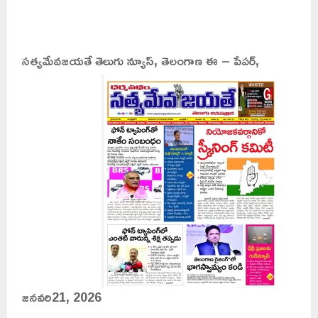
సత్యమేవజయతే తెలుగు న్యూస్, తెలంగాణ ఈ – పేపర్,
జనవరి21, 2026