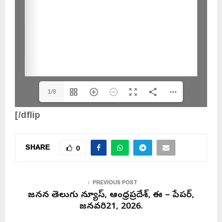
1/8
[/dflip
SHARE
0
PREVIOUS POST
జనసేన తెలుగు న్యూస్, ఆంధ్రప్రదేశ్, ఈ – పేపర్,
జనవరి21, 2026.