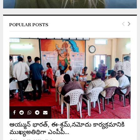
POPULAR POSTS
ఆయుష్మాన్ భారత్, ఈ-శ్రమ్,నమోదు కార్యక్రమానికి
ముఖ్యఅతిథిగా ఎంపీపీ…