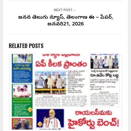
NEXT POST
జనసేన తెలుగు న్యూస్, తెలంగాణ ఈ – పేపర్,
జనవరి21, 2026
RELATED POSTS