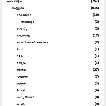
తాజా వార్తలు
(757)
అంధ్రప్రదేశ్
(535)
అనంతపురం
(30)
రాయదుర్గం
(2)
అనకాపల్లి
(2)
ఆన్నమయ్య
(12)
ఆల్లూరి సీతారామ రాజు జిల్లా
(2)
ఏలురు
(1)
కడప
(1)
కర్నూలు
(1)
కాకినాడ
(27)
గుంటూరు
(7)
చిత్తూరు
(3)
తిరుపతి
(6)
తూర్పు గోదావరి
(8)
నెల్లూరు
(9)