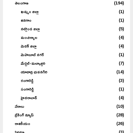
తెలంగాణ
(194)
ఖమ్మం జిల్లా
(1)
జనగాం
(1)
నల్గొండ జిల్లా
(5)
మంచిర్యాల
(4)
మెదక్ జిల్లా
(4)
మెహబూబ్ నగర్
(1)
మేడ్చల్-మల్కాజ్గిరి
(7)
యాదాద్రి భువనగిరి
(14)
రంగారెడ్డి
(3)
సంగారెడ్డి
(1)
హైదరాబాద్
(4)
నేరాలు
(10)
బ్రేకింగ్ న్యూస్
(28)
రాజకీయం
(26)
సినిమా
(3)