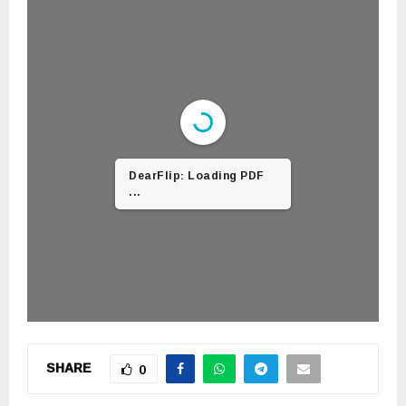
DearFlip: Loading PDF
24% ...
SHARE
0