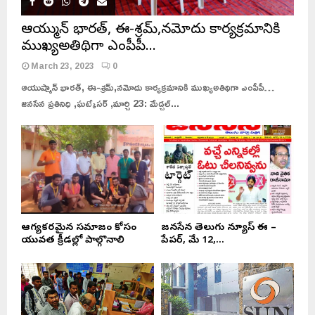
ఆయుష్మాన్ భారత్, ఈ-శ్రమ్,నమోదు కార్యక్రమానికి
ముఖ్యఅతిథిగా ఎంపీపీ…
March 23, 2023
0
ఆయుష్మాన్ భారత్, ఈ-శ్రమ్,నమోదు కార్యక్రమానికి ముఖ్యఅతిథిగా ఎంపీపీ…
జనసేన ప్రతినిధి ,ఘట్కేసర్ ,మార్చి 23: మేడ్చల్...
ఆరోగ్యకరమైన సమాజం కోసం
జనసేన తెలుగు న్యూస్ ఈ –
యువత క్రీడల్లో పాల్గొనాలి
పేపర్, మే 12,...