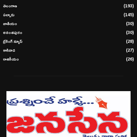
తెలంగాణ
(193)
పల్నాడు
(145)
జాతీయం
(30)
అనంతపురం
(30)
బ్రేకింగ్ న్యూస్
(28)
కాకినాడ
(27)
రాజకీయం
(26)