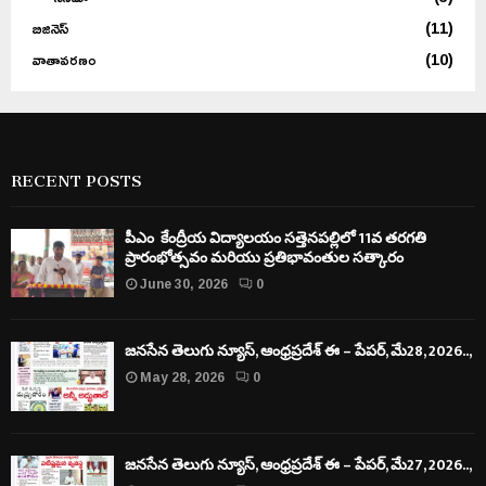
బిజినెస్
(11)
వాతావరణం
(10)
RECENT POSTS
పీఎం కేంద్రీయ విద్యాలయం సత్తెనపల్లిలో 11వ తరగతి
ప్రారంభోత్సవం మరియు ప్రతిభావంతుల సత్కారం
June 30, 2026
0
జనసేన తెలుగు న్యూస్, ఆంధ్రప్రదేశ్ ఈ – పేపర్, మే28, 2026..,
May 28, 2026
0
జనసేన తెలుగు న్యూస్, ఆంధ్రప్రదేశ్ ఈ – పేపర్, మే27, 2026..,