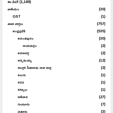
ఈ-పేపర్
(1,189)
జాతీయం
(30)
GST
(1)
తాజా వార్తలు
(757)
అంధ్రప్రదేశ్
(535)
అనంతపురం
(30)
రాయదుర్గం
(2)
అనకాపల్లి
(2)
ఆన్నమయ్య
(12)
ఆల్లూరి సీతారామ రాజు జిల్లా
(2)
ఏలురు
(1)
కడప
(1)
కర్నూలు
(1)
కాకినాడ
(27)
గుంటూరు
(7)
చిత్తూరు
(3)