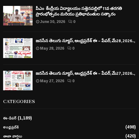
పీఎం కేంద్రీయ విద్యాలయం సత్తెనపల్లిలో 11వ తరగతి
ప్రారంభోత్సవం మరియు ప్రతిభావంతుల సత్కారం
June 30, 2026
0
జనసేన తెలుగు న్యూస్, ఆంధ్రప్రదేశ్ ఈ – పేపర్, మే28, 2026..,
May 28, 2026
0
జనసేన తెలుగు న్యూస్, ఆంధ్రప్రదేశ్ ఈ – పేపర్, మే27, 2026..,
May 27, 2026
0
CATEGORIES
ఈ-పేపర్
(1,189)
అంధ్రప్రదేశ్
(498)
తాజా వార్తలు
(420)