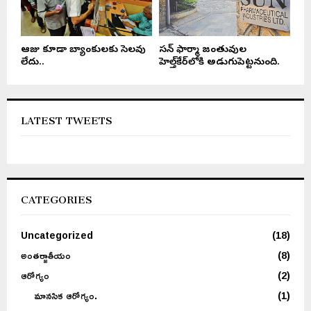
ఆరోజు కూడా బ్యాంకులకు సెలవు
సన్ ఫార్మా జంతువుల
లేదు..
హెల్త్‌కేర్‌లోకి అడుగుపెట్టనుంది.
LATEST TWEETS
CATEGORIES
Uncategorized
(18)
అంతర్జాతీయం
(8)
ఆరోగ్యం
(2)
మానసిక ఆరోగ్యం.
(1)