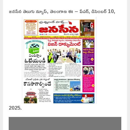
జనసేన తెలుగు న్యూస్, తెలంగాణ ఈ – పేపర్, డిసెంబర్ 10,
2025.