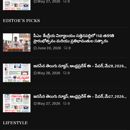
May 27, 2026
0
EDITOR'S PICKS
పీఎం కేంద్రీయ విద్యాలయం సత్తెనపల్లిలో 11వ తరగతి
ప్రారంభోత్సవం మరియు ప్రతిభావంతుల సత్కారం
June 30, 2026
0
జనసేన తెలుగు న్యూస్, ఆంధ్రప్రదేశ్ ఈ – పేపర్, మే28, 2026..,
May 28, 2026
0
జనసేన తెలుగు న్యూస్, ఆంధ్రప్రదేశ్ ఈ – పేపర్, మే27, 2026..,
May 27, 2026
0
LIFESTYLE