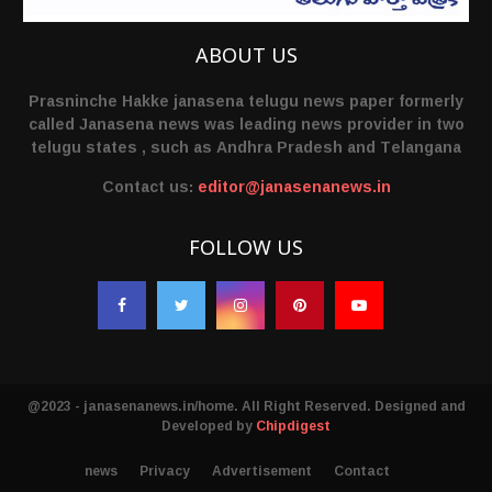
ABOUT US
Prasninche Hakke janasena telugu news paper formerly
called Janasena news was leading news provider in two
telugu states , such as Andhra Pradesh and Telangana
Contact us:
editor@janasenanews.in
FOLLOW US
@2023 - janasenanews.in/home. All Right Reserved. Designed and
Developed by
Chipdigest
news
Privacy
Advertisement
Contact