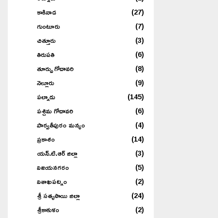
కాకినాడ
(27)
గుంటూరు
(7)
చిత్తూరు
(3)
తిరుపతి
(6)
తూర్పు గోదావరి
(8)
నెల్లూరు
(9)
పల్నాడు
(145)
పశ్చిమ గోదావరి
(6)
పార్వతీపురం మన్యం
(4)
ప్రకాశం
(14)
యన్.టి.ఆర్ జిల్లా
(3)
విజయనగరం
(5)
విశాఖపట్నం
(2)
శ్రీ సత్యసాయి జిల్లా
(24)
శ్రీకాకుళం
(2)