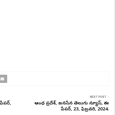
NEXT POST
పేపర్,
ఆంధ్ర ప్రదేశ్, జనసేన తెలుగు న్యూస్, ఈ
పేపర్, 23, ఫిబ్రవరి, 2024.