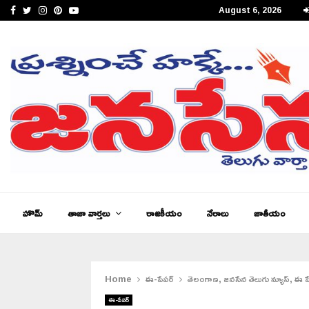
Facebook
Twitter
Instagram
Pinterest
Youtube
August 6, 2026
జనసేన తెలుగు న్యూస్ ఆంధ్రప్రదేశ్ ఈ – పేపర్,…
హొమ్
తాజా వార్తలు
రాజకీయం
నేరాలు
జాతీయం
Home
ఈ-పేపర్
తెలంగాణ, జనసేన తెలుగు న్యూస్, ఈ పే
ఈ-పేపర్