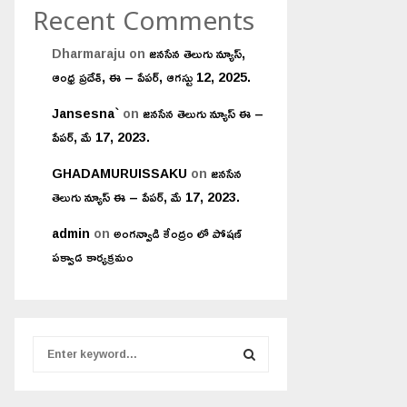
Recent Comments
Dharmaraju
on
జనసేన తెలుగు న్యూస్,
ఆంధ్ర ప్రదేశ్, ఈ – పేపర్, ఆగస్టు 12, 2025.
Jansesna`
on
జనసేన తెలుగు న్యూస్ ఈ –
పేపర్, మే 17, 2023.
GHADAMURUISSAKU
on
జనసేన
తెలుగు న్యూస్ ఈ – పేపర్, మే 17, 2023.
admin
on
అంగన్వాడి కేంద్రం లో పోషణ్
పక్వాడ కార్యక్రమం
S
e
a
S
r