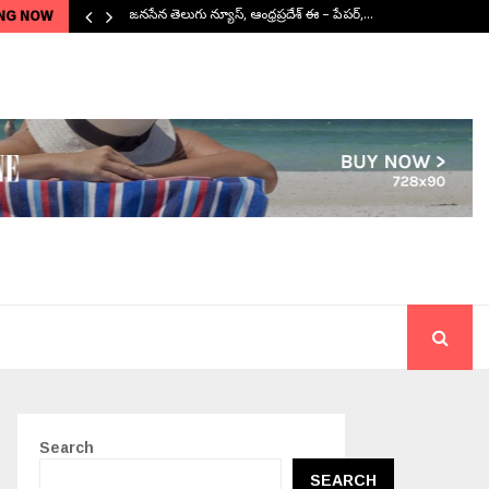
NG NOW
జనసేన తెలుగు న్యూస్, ఆంధ్రప్రదేశ్ ఈ – పేపర్,…
Search
SEARCH