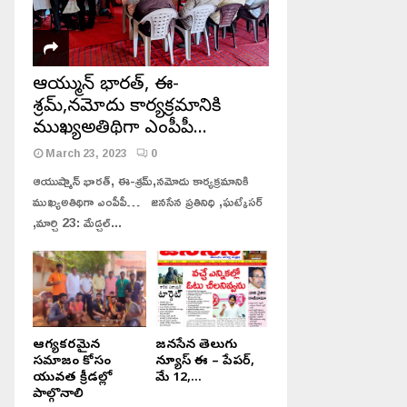
ఆయుష్మాన్ భారత్, ఈ-
శ్రమ్,నమోదు కార్యక్రమానికి
ముఖ్యఅతిథిగా ఎంపీపీ…
March 23, 2023
0
ఆయుష్మాన్ భారత్, ఈ-శ్రమ్,నమోదు కార్యక్రమానికి
ముఖ్యఅతిథిగా ఎంపీపీ… జనసేన ప్రతినిధి ,ఘట్కేసర్
,మార్చి 23: మేడ్చల్...
జనసేన తెలుగు న్యూస్, ఆంధ్ర ప్రదేశ్, ఈ
తెలంగాణ, జనసేన తెలుగు న్యూస్,
– పేపర్, ఏప్రిల్ 28, 2025.
పేపర్, 13, ఆగష్టు, 2023.
ఆరోగ్యకరమైన
జనసేన తెలుగు
సమాజం కోసం
న్యూస్ ఈ – పేపర్,
యువత క్రీడల్లో
మే 12,...
పాల్గొనాలి