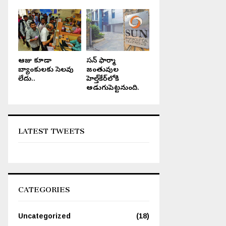
ఆరోజు కూడా
సన్ ఫార్మా
బ్యాంకులకు సెలవు
జంతువుల
లేదు..
హెల్త్‌కేర్‌లోకి
అడుగుపెట్టనుంది.
LATEST TWEETS
CATEGORIES
Uncategorized
(18)