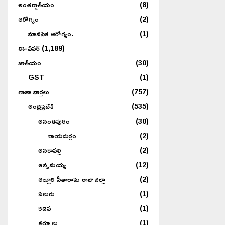
అంతర్జాతీయం
(8)
ఆరోగ్యం
(2)
మానసిక ఆరోగ్యం.
(1)
ఈ-పేపర్
(1,189)
జాతీయం
(30)
GST
(1)
తాజా వార్తలు
(757)
అంధ్రప్రదేశ్
(535)
అనంతపురం
(30)
రాయదుర్గం
(2)
అనకాపల్లి
(2)
ఆన్నమయ్య
(12)
ఆల్లూరి సీతారామ రాజు జిల్లా
(2)
ఏలురు
(1)
కడప
(1)
కర్నూలు
(1)