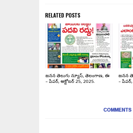
RELATED POSTS
జనసేన తెలుగు న్యూస్, ఈ
జనసేన తెలుగు న్యూస్, తెలంగాణ, ఈ
జనసేన తె
 01, 2024.
– పేపర్, అక్టోబర్ 25, 2025.
– పేపర్
COMMENTS