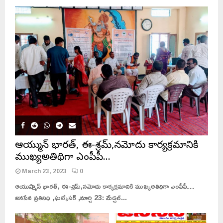
ఆయుష్మాన్ భారత్, ఈ-శ్రమ్,నమోదు కార్యక్రమానికి
ముఖ్యఅతిథిగా ఎంపీపీ…
March 23, 2023
0
ఆయుష్మాన్ భారత్, ఈ-శ్రమ్,నమోదు కార్యక్రమానికి ముఖ్యఅతిథిగా ఎంపీపీ…
జనసేన ప్రతినిధి ,ఘట్కేసర్ ,మార్చి 23: మేడ్చల్...