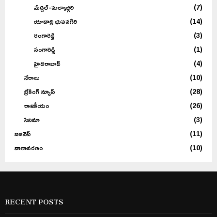
మేడ్చల్-మల్కాజ్గిరి
(7)
యాదాద్రి భువనగిరి
(14)
రంగారెడ్డి
(3)
సంగారెడ్డి
(1)
హైదరాబాద్
(4)
నేరాలు
(10)
బ్రేకింగ్ న్యూస్
(28)
రాజకీయం
(26)
సినిమా
(3)
బిజినెస్
(11)
వాతావరణం
(10)
RECENT POSTS