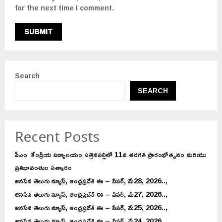
for the next time I comment.
Search
SEARCH
Recent Posts
పీఎం కేంద్రీయ విద్యాలయం సత్తెనపల్లిలో 11వ తరగతి ప్రారంభోత్సవం మరియు
ప్రతిభావంతుల సత్కారం
జనసేన తెలుగు న్యూస్, ఆంధ్రప్రదేశ్ ఈ – పేపర్, మే28, 2026..,
జనసేన తెలుగు న్యూస్, ఆంధ్రప్రదేశ్ ఈ – పేపర్, మే27, 2026..,
జనసేన తెలుగు న్యూస్, ఆంధ్రప్రదేశ్ ఈ – పేపర్, మే25, 2026..,
జనసేన తెలుగు న్యూస్, ఆంధ్రప్రదేశ్ ఈ – పేపర్, మే24, 2026..