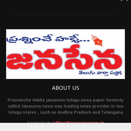
ABOUT US
Prasninche Hakke janasena telugu news paper formerly
called Janasena news was leading news provider in two
telugu states , such as Andhra Pradesh and Telangana
Contact us:
editor@janasenanews.in