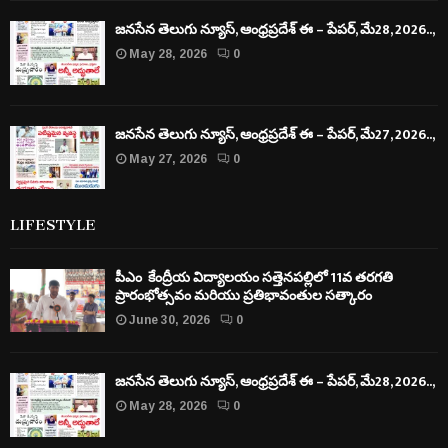
జనసేన తెలుగు న్యూస్, ఆంధ్రప్రదేశ్ ఈ – పేపర్, మే28, 2026..,
May 28, 2026
0
జనసేన తెలుగు న్యూస్, ఆంధ్రప్రదేశ్ ఈ – పేపర్, మే27, 2026..,
May 27, 2026
0
LIFESTYLE
పీఎం కేంద్రీయ విద్యాలయం సత్తెనపల్లిలో 11వ తరగతి
ప్రారంభోత్సవం మరియు ప్రతిభావంతుల సత్కారం
June 30, 2026
0
జనసేన తెలుగు న్యూస్, ఆంధ్రప్రదేశ్ ఈ – పేపర్, మే28, 2026..,
May 28, 2026
0