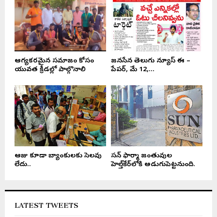
ఆరోగ్యకరమైన సమాజం కోసం
జనసేన తెలుగు న్యూస్ ఈ –
యువత క్రీడల్లో పాల్గొనాలి
పేపర్, మే 12,...
ఆరోజు కూడా బ్యాంకులకు సెలవు
సన్ ఫార్మా జంతువుల
లేదు..
హెల్త్‌కేర్‌లోకి అడుగుపెట్టనుంది.
LATEST TWEETS