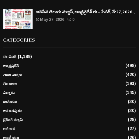
జనసేన తెలుగు న్యూస్, ఆంధ్రప్రదేశ్ ఈ – పేపర్, మే27, 2026..,
May 27, 2026
0
CATEGORIES
ఈ-పేపర్
(1,189)
అంధ్రప్రదేశ్
(498)
తాజా వార్తలు
(420)
తెలంగాణ
(193)
పల్నాడు
(145)
జాతీయం
(30)
అనంతపురం
(30)
బ్రేకింగ్ న్యూస్
(28)
కాకినాడ
(27)
రాజకీయం
(26)