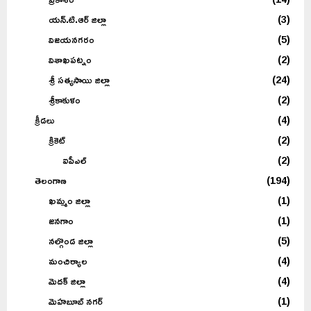
యన్.టి.ఆర్ జిల్లా
(3)
విజయనగరం
(5)
విశాఖపట్నం
(2)
శ్రీ సత్యసాయి జిల్లా
(24)
శ్రీకాకుళం
(2)
క్రీడలు
(4)
క్రికెట్
(2)
ఐపీఎల్
(2)
తెలంగాణ
(194)
ఖమ్మం జిల్లా
(1)
జనగాం
(1)
నల్గొండ జిల్లా
(5)
మంచిర్యాల
(4)
మెదక్ జిల్లా
(4)
మెహబూబ్ నగర్
(1)