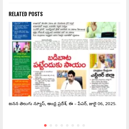
RELATED POSTS
5.
జనసేన తెలుగు న్యూస్, ఆంధ్ర ప్రదేశ్, ఈ – పేపర్, జులై 06, 2025.
జ