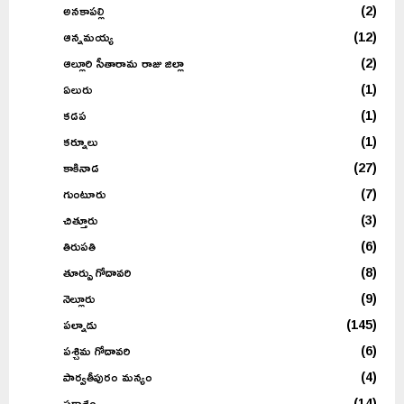
అనకాపల్లి
(2)
ఆన్నమయ్య
(12)
ఆల్లూరి సీతారామ రాజు జిల్లా
(2)
ఏలురు
(1)
కడప
(1)
కర్నూలు
(1)
కాకినాడ
(27)
గుంటూరు
(7)
చిత్తూరు
(3)
తిరుపతి
(6)
తూర్పు గోదావరి
(8)
నెల్లూరు
(9)
పల్నాడు
(145)
పశ్చిమ గోదావరి
(6)
పార్వతీపురం మన్యం
(4)
ప్రకాశం
(14)