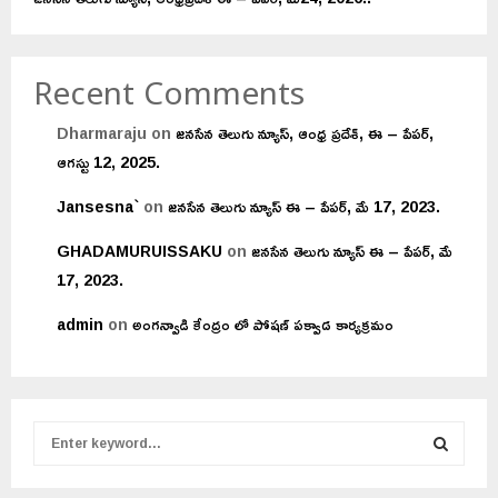
Recent Comments
Dharmaraju
on
జనసేన తెలుగు న్యూస్, ఆంధ్ర ప్రదేశ్, ఈ – పేపర్,
ఆగస్టు 12, 2025.
Jansesna`
on
జనసేన తెలుగు న్యూస్ ఈ – పేపర్, మే 17, 2023.
GHADAMURUISSAKU
on
జనసేన తెలుగు న్యూస్ ఈ – పేపర్, మే
17, 2023.
admin
on
అంగన్వాడి కేంద్రం లో పోషణ్ పక్వాడ కార్యక్రమం
S
e
a
S