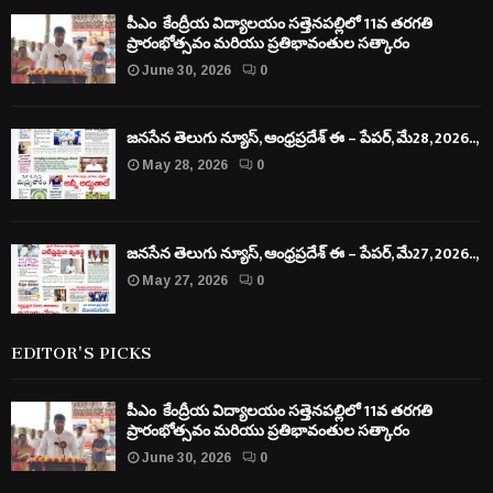
పీఎం కేంద్రీయ విద్యాలయం సత్తెనపల్లిలో 11వ తరగతి
ప్రారంభోత్సవం మరియు ప్రతిభావంతుల సత్కారం
June 30, 2026
0
జనసేన తెలుగు న్యూస్, ఆంధ్రప్రదేశ్ ఈ – పేపర్, మే28, 2026..,
May 28, 2026
0
జనసేన తెలుగు న్యూస్, ఆంధ్రప్రదేశ్ ఈ – పేపర్, మే27, 2026..,
May 27, 2026
0
EDITOR'S PICKS
పీఎం కేంద్రీయ విద్యాలయం సత్తెనపల్లిలో 11వ తరగతి
ప్రారంభోత్సవం మరియు ప్రతిభావంతుల సత్కారం
June 30, 2026
0