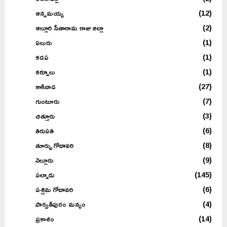
ఆన్నమయ్య
(12)
ఆల్లూరి సీతారామ రాజు జిల్లా
(2)
ఏలురు
(1)
కడప
(1)
కర్నూలు
(1)
కాకినాడ
(27)
గుంటూరు
(7)
చిత్తూరు
(3)
తిరుపతి
(6)
తూర్పు గోదావరి
(8)
నెల్లూరు
(9)
పల్నాడు
(145)
పశ్చిమ గోదావరి
(6)
పార్వతీపురం మన్యం
(4)
ప్రకాశం
(14)