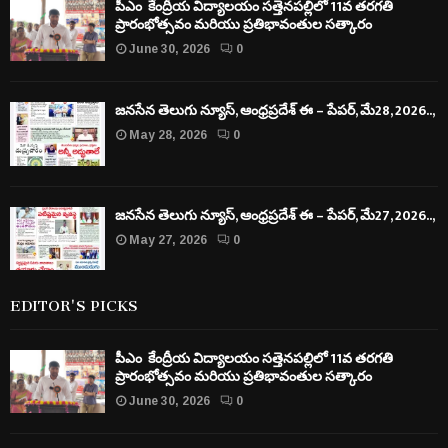
పీఎం కేంద్రీయ విద్యాలయం సత్తెనపల్లిలో 11వ తరగతి
ప్రారంభోత్సవం మరియు ప్రతిభావంతుల సత్కారం
June 30, 2026
0
జనసేన తెలుగు న్యూస్, ఆంధ్రప్రదేశ్ ఈ – పేపర్, మే28, 2026..,
May 28, 2026
0
జనసేన తెలుగు న్యూస్, ఆంధ్రప్రదేశ్ ఈ – పేపర్, మే27, 2026..,
May 27, 2026
0
EDITOR'S PICKS
పీఎం కేంద్రీయ విద్యాలయం సత్తెనపల్లిలో 11వ తరగతి
ప్రారంభోత్సవం మరియు ప్రతిభావంతుల సత్కారం
June 30, 2026
0