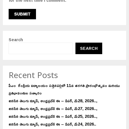
for the next time I comment.
Search
SEARCH
Recent Posts
పీఎం కేంద్రీయ విద్యాలయం సత్తెనపల్లిలో 11వ తరగతి ప్రారంభోత్సవం మరియు
ప్రతిభావంతుల సత్కారం
జనసేన తెలుగు న్యూస్, ఆంధ్రప్రదేశ్ ఈ – పేపర్, మే28, 2026..,
జనసేన తెలుగు న్యూస్, ఆంధ్రప్రదేశ్ ఈ – పేపర్, మే27, 2026..,
జనసేన తెలుగు న్యూస్, ఆంధ్రప్రదేశ్ ఈ – పేపర్, మే25, 2026..,
జనసేన తెలుగు న్యూస్, ఆంధ్రప్రదేశ్ ఈ – పేపర్, మే24, 2026..