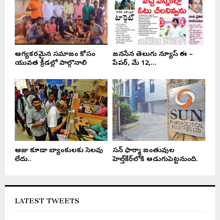
ఆరోగ్యకరమైన సమాజం కోసం
జనసేన తెలుగు న్యూస్ ఈ –
యువత క్రీడల్లో పాల్గొనాలి
పేపర్, మే 12,...
ఆరోజు కూడా బ్యాంకులకు సెలవు
సన్ ఫార్మా జంతువుల
లేదు..
హెల్త్‌కేర్‌లోకి అడుగుపెట్టనుంది.
LATEST TWEETS