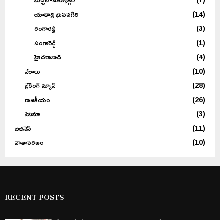
యాదాద్రి భువనగిరి
(14)
రంగారెడ్డి
(3)
సంగారెడ్డి
(1)
హైదరాబాద్
(4)
నేరాలు
(10)
బ్రేకింగ్ న్యూస్
(28)
రాజకీయం
(26)
సినిమా
(3)
బిజినెస్
(11)
వాతావరణం
(10)
RECENT POSTS