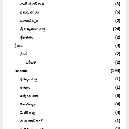
యన్.టి.ఆర్ జిల్లా
(3)
విజయనగరం
(5)
విశాఖపట్నం
(2)
శ్రీ సత్యసాయి జిల్లా
(24)
శ్రీకాకుళం
(2)
క్రీడలు
(4)
క్రికెట్
(2)
ఐపీఎల్
(2)
తెలంగాణ
(194)
ఖమ్మం జిల్లా
(1)
జనగాం
(1)
నల్గొండ జిల్లా
(5)
మంచిర్యాల
(4)
మెదక్ జిల్లా
(4)
మెహబూబ్ నగర్
(1)
మేడ్చల్-మల్కాజ్గిరి
(7)