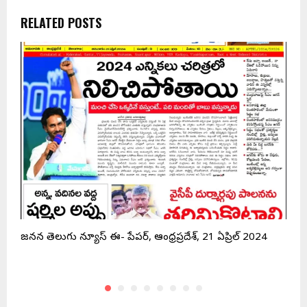
RELATED POSTS
జనసేన తెలుగు న్యూస్ ఈ- పేపర్, ఆంధ్రప్రదేశ్, 21 ఏప్రిల్ 2024
జ