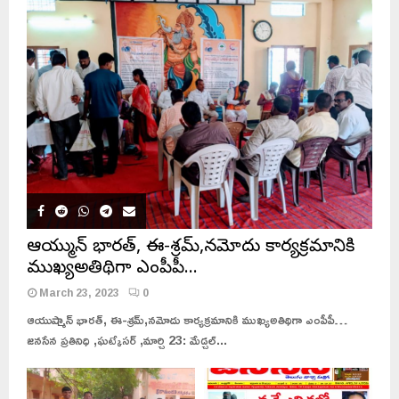
ఆయుష్మాన్ భారత్, ఈ-శ్రమ్,నమోదు కార్యక్రమానికి
ముఖ్యఅతిథిగా ఎంపీపీ…
March 23, 2023
0
ఆయుష్మాన్ భారత్, ఈ-శ్రమ్,నమోదు కార్యక్రమానికి ముఖ్యఅతిథిగా ఎంపీపీ…
జనసేన ప్రతినిధి ,ఘట్కేసర్ ,మార్చి 23: మేడ్చల్...