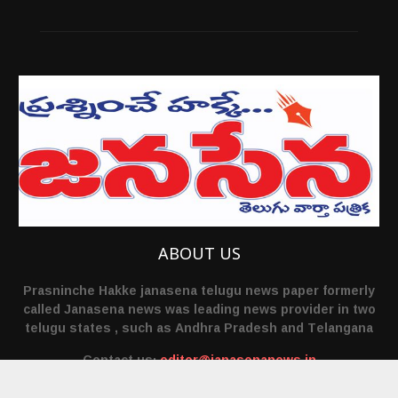
ABOUT US
Prasninche Hakke janasena telugu news paper formerly
called Janasena news was leading news provider in two
telugu states , such as Andhra Pradesh and Telangana
Contact us:
editor@janasenanews.in