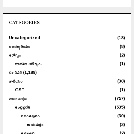
CATEGORIES
Uncategorized
(18)
అంతర్జాతీయం
(8)
ఆరోగ్యం
(2)
మానసిక ఆరోగ్యం.
(1)
ఈ-పేపర్
(1,189)
జాతీయం
(30)
GST
(1)
తాజా వార్తలు
(757)
అంధ్రప్రదేశ్
(535)
అనంతపురం
(30)
రాయదుర్గం
(2)
అనకాపల్లి
(2)