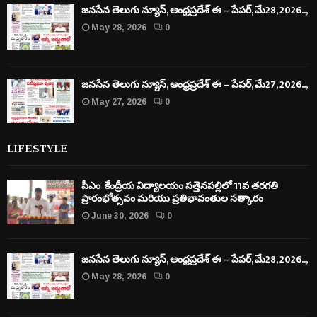
జనసేన తెలుగు న్యూస్, ఆంధ్రప్రదేశ్ ఈ – పేపర్, మే28, 2026..,
May 28, 2026
0
జనసేన తెలుగు న్యూస్, ఆంధ్రప్రదేశ్ ఈ – పేపర్, మే27, 2026..,
May 27, 2026
0
LIFESTYLE
పీఎం కేంద్రీయ విద్యాలయం సత్తెనపల్లిలో 11వ తరగతి
ప్రారంభోత్సవం మరియు ప్రతిభావంతుల సత్కారం
June 30, 2026
0
జనసేన తెలుగు న్యూస్, ఆంధ్రప్రదేశ్ ఈ – పేపర్, మే28, 2026..,
May 28, 2026
0