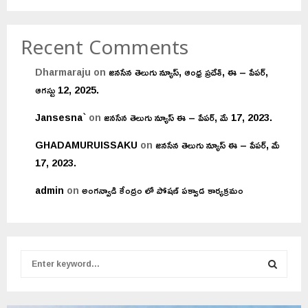
Recent Comments
Dharmaraju
on
జనసేన తెలుగు న్యూస్, ఆంధ్ర ప్రదేశ్, ఈ – పేపర్,
ఆగస్టు 12, 2025.
Jansesna`
on
జనసేన తెలుగు న్యూస్ ఈ – పేపర్, మే 17, 2023.
GHADAMURUISSAKU
on
జనసేన తెలుగు న్యూస్ ఈ – పేపర్, మే
17, 2023.
admin
on
అంగన్వాడి కేంద్రం లో పోషణ్ పక్వాడ కార్యక్రమం
S
e
a
S
r