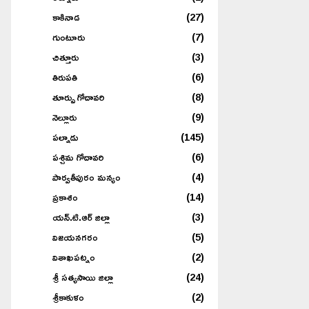
కాకినాడ
(27)
గుంటూరు
(7)
చిత్తూరు
(3)
తిరుపతి
(6)
తూర్పు గోదావరి
(8)
నెల్లూరు
(9)
పల్నాడు
(145)
పశ్చిమ గోదావరి
(6)
పార్వతీపురం మన్యం
(4)
ప్రకాశం
(14)
యన్.టి.ఆర్ జిల్లా
(3)
విజయనగరం
(5)
విశాఖపట్నం
(2)
శ్రీ సత్యసాయి జిల్లా
(24)
శ్రీకాకుళం
(2)