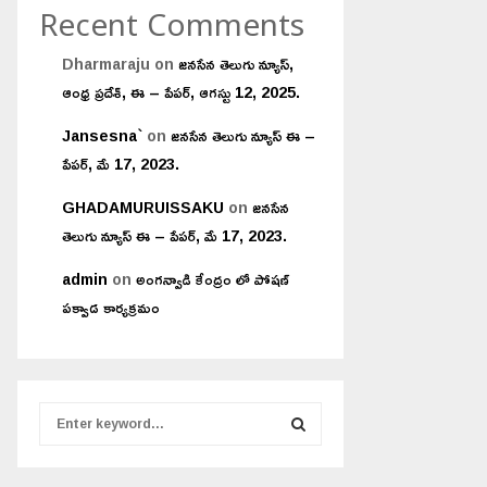
Recent Comments
Dharmaraju
on
జనసేన తెలుగు న్యూస్,
ఆంధ్ర ప్రదేశ్, ఈ – పేపర్, ఆగస్టు 12, 2025.
Jansesna`
on
జనసేన తెలుగు న్యూస్ ఈ –
పేపర్, మే 17, 2023.
GHADAMURUISSAKU
on
జనసేన
తెలుగు న్యూస్ ఈ – పేపర్, మే 17, 2023.
admin
on
అంగన్వాడి కేంద్రం లో పోషణ్
పక్వాడ కార్యక్రమం
S
e
a
S
r