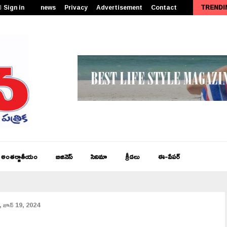
Sign in
news
Privacy
Advertisement
Contact
TRENDI
పీఎం కేంద్రీయ విద్యాలయం సత్తెనపల్లిలో 11వ తరగతి ప్రారంభోత్సవం…
అంతర్జాతీయం
బిజినెస్
సినిమా
క్రీడలు
ఈ-పేపర్
ణ, జూన్ 19, 2024