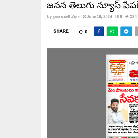
జనసేన తెలుగు న్యూస్ పే
by
క్రాంతి కుమార్ చేవూరి
June 19, 2024
0
324
SHARE
0