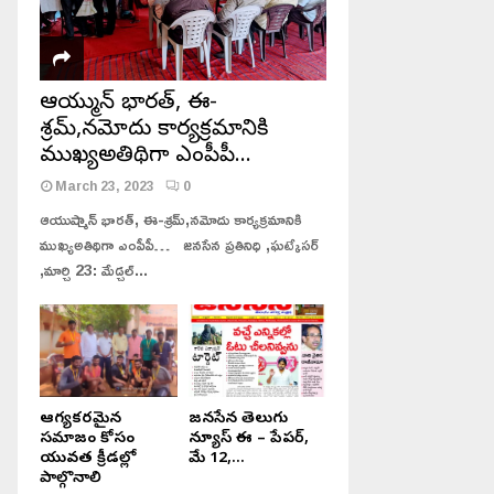
ఆయుష్మాన్ భారత్, ఈ-
శ్రమ్,నమోదు కార్యక్రమానికి
ముఖ్యఅతిథిగా ఎంపీపీ…
March 23, 2023
0
ఆయుష్మాన్ భారత్, ఈ-శ్రమ్,నమోదు కార్యక్రమానికి
ముఖ్యఅతిథిగా ఎంపీపీ… జనసేన ప్రతినిధి ,ఘట్కేసర్
,మార్చి 23: మేడ్చల్...
ఆరోగ్యకరమైన
జనసేన తెలుగు
సమాజం కోసం
న్యూస్ ఈ – పేపర్,
యువత క్రీడల్లో
మే 12,...
పాల్గొనాలి