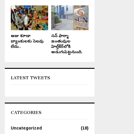
ఆరోజు కూడా
సన్ ఫార్మా
బ్యాంకులకు సెలవు
జంతువుల
లేదు..
హెల్త్‌కేర్‌లోకి
అడుగుపెట్టనుంది.
LATEST TWEETS
జనసేన తెలుగు న్యూస్ ఈ – పేపర్, మే
జనసేన తెలుగు న్యూస్, ఆంధ్రప్రదేశ్
20, 2023.
– పేపర్, డిసెంబర్ 11, 2025.
CATEGORIES
Uncategorized
(18)