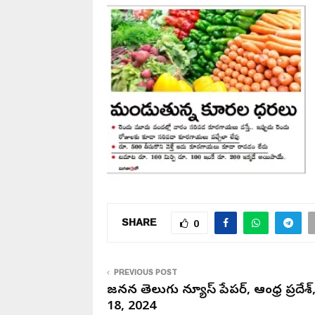
SHARE
0
PREVIOUS POST
జనసేన తెలుగు న్యూస్ పేపర్, ఆంధ్ర ప్రదేశ్
18, 2024