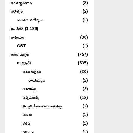
అంతర్జాతీయం
(8)
ఆరోగ్యం
(2)
మానసిక ఆరోగ్యం.
(1)
ఈ-పేపర్
(1,189)
జాతీయం
(30)
GST
(1)
తాజా వార్తలు
(757)
అంధ్రప్రదేశ్
(535)
అనంతపురం
(30)
రాయదుర్గం
(2)
అనకాపల్లి
(2)
ఆన్నమయ్య
(12)
ఆల్లూరి సీతారామ రాజు జిల్లా
(2)
ఏలురు
(1)
కడప
(1)
కర్నూలు
(1)