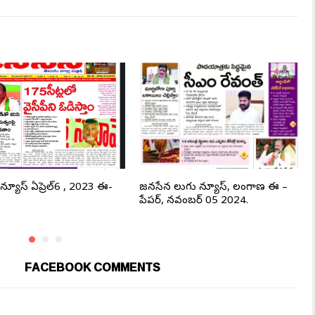
్యూస్ ఏప్రెల్6 , 2023 ఈ-
జనసేన తెలుగు న్యూస్, తెలంగాణ ఈ –
పేపర్, నవంబర్ 05 2024.
FACEBOOK COMMENTS