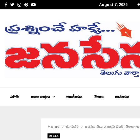
Facebook
Twitter
Instagram
Pinterest
Youtube
August 7, 2026
జనసేన తెలుగు న్యూస్ ఆంధ్రప్రదేశ్ ఈ – పేపర్,…
హొమ్
తాజా వార్తలు
రాజకీయం
నేరాలు
జాతీయం
Home
ఈ-పేపర్
జనసేన తెలుగు న్యూస్ పేపర్, తెలంగా
ఈ-పేపర్