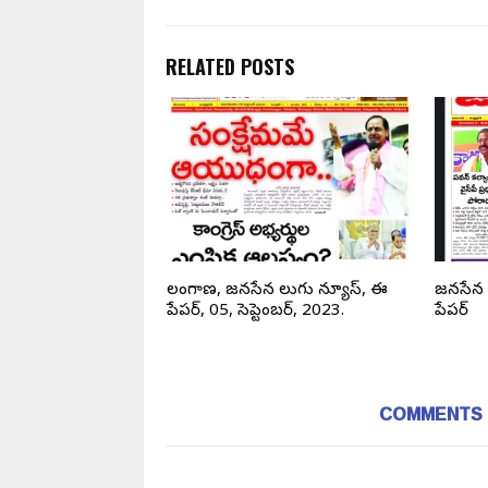
RELATED POSTS
్యూస్, తెలంగాణ, ఈ –
తెలంగాణ, జనసేన తెలుగు న్యూస్, ఈ
జనసేన న
, 2025.
పేపర్, 05, సెప్టెంబర్, 2023.
పేపర్
COMMENTS