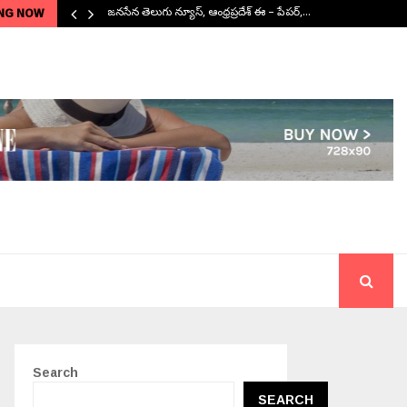
NG NOW
జనసేన తెలుగు న్యూస్, ఆంధ్రప్రదేశ్ ఈ – పేపర్,…
Search
SEARCH