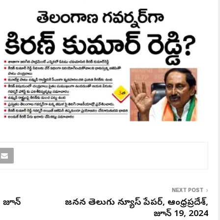
NEXT POST
, జూన్
జనసేన తెలుగు న్యూస్ పేపర్, ఆంధ్రప్రదేశ్,
జూన్ 19, 2024