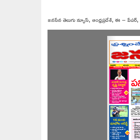
జనసేన తెలుగు న్యూస్, ఆంధ్రప్రదేశ్, ఈ – పేపర్