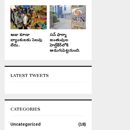
ఆరోజు కూడా
సన్ ఫార్మా
బ్యాంకులకు సెలవు
జంతువుల
లేదు..
హెల్త్‌కేర్‌లోకి
అడుగుపెట్టనుంది.
LATEST TWEETS
CATEGORIES
Uncategorized
(18)