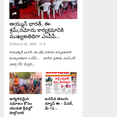
ఆయుష్మాన్ భారత్, ఈ-
శ్రమ్,నమోదు కార్యక్రమానికి
ముఖ్యఅతిథిగా ఎంపీపీ…
March 23, 2023
0
ఆయుష్మాన్ భారత్, ఈ-శ్రమ్,నమోదు కార్యక్రమానికి
ముఖ్యఅతిథిగా ఎంపీపీ… జనసేన ప్రతినిధి ,ఘట్కేసర్
,మార్చి 23: మేడ్చల్...
జనసేన తెలుగు న్యూస్ పేపర్,
తెలంగాణ, జనసేన తెలుగు న్యూస్
ఆంధ్రప్రదేశ్, మే 20, 2024
ఈ పేపర్, 27, ఆగష్టు, 2023.
ఆరోగ్యకరమైన
జనసేన తెలుగు
సమాజం కోసం
న్యూస్ ఈ – పేపర్,
యువత క్రీడల్లో
మే 12,...
పాల్గొనాలి