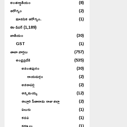
అంతర్జాతీయం
(8)
ఆరోగ్యం
(2)
మానసిక ఆరోగ్యం.
(1)
ఈ-పేపర్
(1,189)
జాతీయం
(30)
GST
(1)
తాజా వార్తలు
(757)
అంధ్రప్రదేశ్
(535)
అనంతపురం
(30)
రాయదుర్గం
(2)
అనకాపల్లి
(2)
ఆన్నమయ్య
(12)
ఆల్లూరి సీతారామ రాజు జిల్లా
(2)
ఏలురు
(1)
కడప
(1)
కర్నూలు
(1)