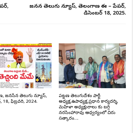
పర్,
జనసేన తెలుగు న్యూస్, తెలంగాణ ఈ – పేపర్,
డిసెంబర్ 18, 2025.
ణ, జనసేన తెలుగు న్యూస్,
పట్టణ తెలుగుదేశం పార్టీ
, 18, ఫిబ్రవరి, 2024.
అధ్యక్ష,ఉపాధ్యక్ష,ప్రధాన కార్యదర్శి,
మహిళా అధ్యక్షురాలు కు బగ్గి
నరసింహారావు ఆధ్వర్యంలో చిరు
సత్కారం….