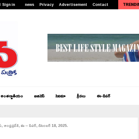
Sign in
news
Privacy
Advertisement
Contact
TRENDI
జనసేన తెలుగు న్యూస్, ఆంధ్రప్రదేశ్ ఈ – పేపర్,…
అంతర్జాతీయం
బిజినెస్
సినిమా
క్రీడలు
ఈ-పేపర్
్, ఆంధ్రప్రదేశ్, ఈ – పేపర్, డిసెంబర్ 18, 2025.