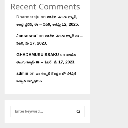
Recent Comments
Dharmaraju
on
జనసేన తెలుగు న్యూస్,
ఆంధ్ర ప్రదేశ్, ఈ – పేపర్, ఆగస్టు 12, 2025.
Jansesna`
on
జనసేన తెలుగు న్యూస్ ఈ –
పేపర్, మే 17, 2023.
GHADAMURUISSAKU
on
జనసేన
తెలుగు న్యూస్ ఈ – పేపర్, మే 17, 2023.
admin
on
అంగన్వాడి కేంద్రం లో పోషణ్
పక్వాడ కార్యక్రమం
S
e
a
S
r