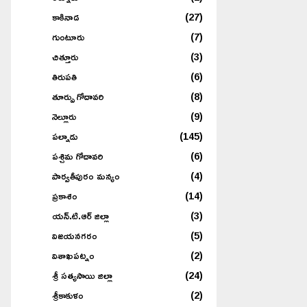
కాకినాడ
(27)
గుంటూరు
(7)
చిత్తూరు
(3)
తిరుపతి
(6)
తూర్పు గోదావరి
(8)
నెల్లూరు
(9)
పల్నాడు
(145)
పశ్చిమ గోదావరి
(6)
పార్వతీపురం మన్యం
(4)
ప్రకాశం
(14)
యన్.టి.ఆర్ జిల్లా
(3)
విజయనగరం
(5)
విశాఖపట్నం
(2)
శ్రీ సత్యసాయి జిల్లా
(24)
శ్రీకాకుళం
(2)