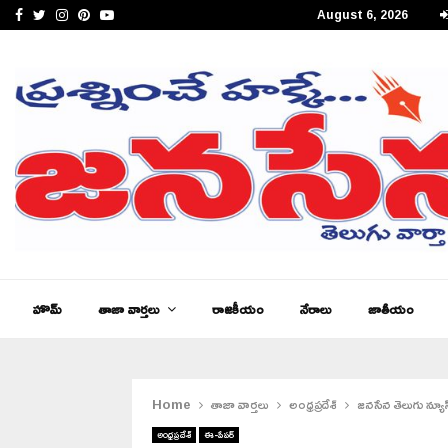
Facebook
Twitter
Instagram
Pinterest
Youtube
August 6, 2026
పీఎం కేంద్రీయ విద్యాలయం సత్తెనపల్లిలో 11వ తరగతి ప్రారంభోత్సవం…
హొమ్
తాజా వార్తలు
రాజకీయం
నేరాలు
జాతీయం
Home
తాజా వార్తలు
అంధ్రప్రదేశ్
జనసేన తెలుగు న్యూస
అంధ్రప్రదేశ్
ఈ-పేపర్