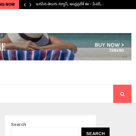
NG NOW
జనసేన తెలుగు న్యూస్, ఆంధ్రప్రదేశ్ ఈ – పేపర్,…
Search
SEARCH