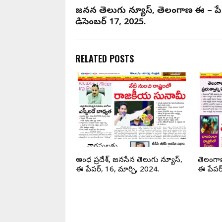
జనసేన తెలుగు న్యూస్, తెలంగాణ ఈ – పే
డిసెంబర్ 17, 2025.
RELATED POSTS
యూస్, ఆంధ్ర ప్రదేశ్,
ఆంధ్ర ప్రదేశ్, జనసేన తెలుగు న్యూస్,
తెలంగా
టోబర్ 17, 2025.
ఈ పేపర్, 16, మార్చి, 2024.
ఈ పేపర్