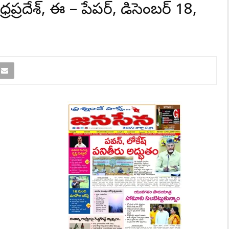
రప్రదేశ్, ఈ – పేపర్, డిసెంబర్ 18,