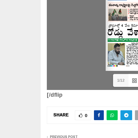
1/12
[/dflip
SHARE
0
PREVIOUS POST