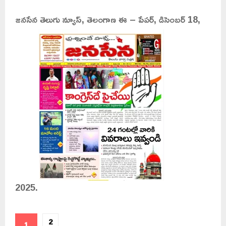
జనసేన తెలుగు న్యూస్, తెలంగాణ ఈ – పేపర్, డిసెంబర్ 18,
2025.
2
1