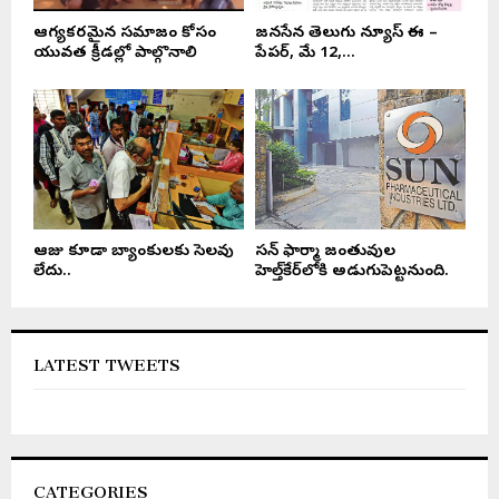
ఆరోగ్యకరమైన సమాజం కోసం
జనసేన తెలుగు న్యూస్ ఈ –
యువత క్రీడల్లో పాల్గొనాలి
పేపర్, మే 12,...
ఆరోజు కూడా బ్యాంకులకు సెలవు
సన్ ఫార్మా జంతువుల
లేదు..
హెల్త్‌కేర్‌లోకి అడుగుపెట్టనుంది.
LATEST TWEETS
CATEGORIES