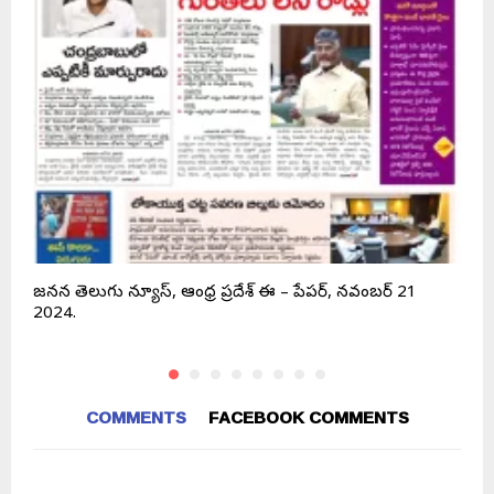
జనసేన తెలుగు న్యూస్, ఆంధ్ర ప్రదేశ్ ఈ – పేపర్, నవంబర్ 21
జ
2024.
COMMENTS
FACEBOOK COMMENTS