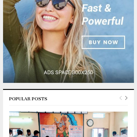
r
R
:
C
H
POPULAR POSTS