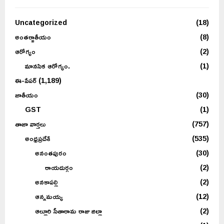
Uncategorized
(18)
అంతర్జాతీయం
(8)
ఆరోగ్యం
(2)
మానసిక ఆరోగ్యం.
(1)
ఈ-పేపర్
(1,189)
జాతీయం
(30)
GST
(1)
తాజా వార్తలు
(757)
అంధ్రప్రదేశ్
(535)
అనంతపురం
(30)
రాయదుర్గం
(2)
అనకాపల్లి
(2)
ఆన్నమయ్య
(12)
ఆల్లూరి సీతారామ రాజు జిల్లా
(2)