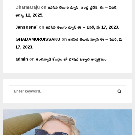
Dharmaraju
on
జనసేన తెలుగు న్యూస్, ఆంధ్ర ప్రదేశ్, ఈ – పేపర్,
ఆగస్టు 12, 2025.
Jansesna`
on
జనసేన తెలుగు న్యూస్ ఈ – పేపర్, మే 17, 2023.
GHADAMURUISSAKU
on
జనసేన తెలుగు న్యూస్ ఈ – పేపర్, మే
17, 2023.
admin
on
అంగన్వాడి కేంద్రం లో పోషణ్ పక్వాడ కార్యక్రమం
S
e
a
S
r
c
E
h
f
A
o