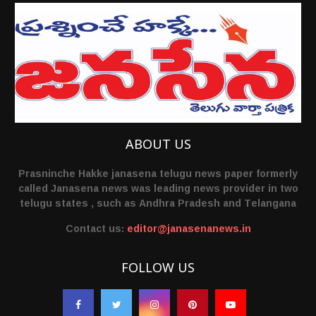
ABOUT US
Prasninche Hakke janasena telugu news paper formerly
called Janasena news was leading news provider in two
telugu states , such as Andhra Pradesh and Telangana
Contact us:
editor@janasenanews.in
FOLLOW US