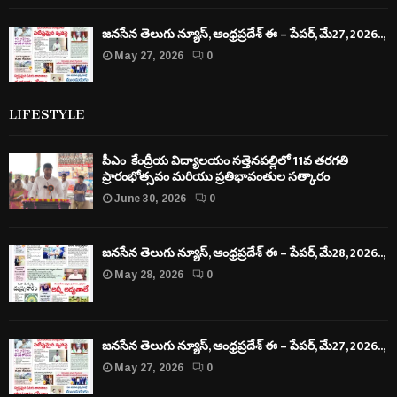
జనసేన తెలుగు న్యూస్, ఆంధ్రప్రదేశ్ ఈ – పేపర్, మే27, 2026..,
May 27, 2026
0
LIFESTYLE
పీఎం కేంద్రీయ విద్యాలయం సత్తెనపల్లిలో 11వ తరగతి
ప్రారంభోత్సవం మరియు ప్రతిభావంతుల సత్కారం
June 30, 2026
0
జనసేన తెలుగు న్యూస్, ఆంధ్రప్రదేశ్ ఈ – పేపర్, మే28, 2026..,
May 28, 2026
0
జనసేన తెలుగు న్యూస్, ఆంధ్రప్రదేశ్ ఈ – పేపర్, మే27, 2026..,
May 27, 2026
0