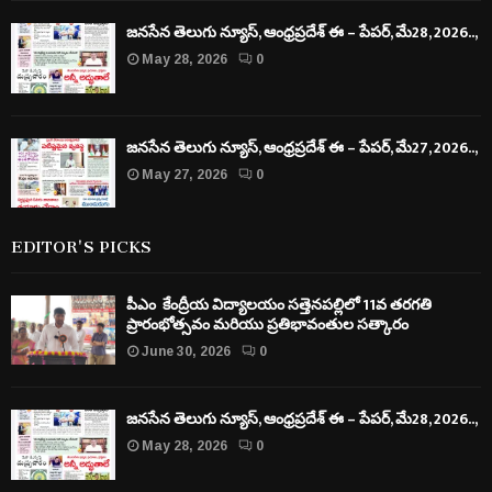
జనసేన తెలుగు న్యూస్, ఆంధ్రప్రదేశ్ ఈ – పేపర్, మే28, 2026..,
May 28, 2026
0
జనసేన తెలుగు న్యూస్, ఆంధ్రప్రదేశ్ ఈ – పేపర్, మే27, 2026..,
May 27, 2026
0
EDITOR'S PICKS
పీఎం కేంద్రీయ విద్యాలయం సత్తెనపల్లిలో 11వ తరగతి
ప్రారంభోత్సవం మరియు ప్రతిభావంతుల సత్కారం
June 30, 2026
0
జనసేన తెలుగు న్యూస్, ఆంధ్రప్రదేశ్ ఈ – పేపర్, మే28, 2026..,
May 28, 2026
0