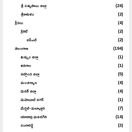
శ్రీ సత్యసాయి జిల్లా
(24)
శ్రీకాకుళం
(2)
క్రీడలు
(4)
క్రికెట్
(2)
ఐపీఎల్
(2)
తెలంగాణ
(194)
ఖమ్మం జిల్లా
(1)
జనగాం
(1)
నల్గొండ జిల్లా
(5)
మంచిర్యాల
(4)
మెదక్ జిల్లా
(4)
మెహబూబ్ నగర్
(1)
మేడ్చల్-మల్కాజ్గిరి
(7)
యాదాద్రి భువనగిరి
(14)
రంగారెడ్డి
(3)