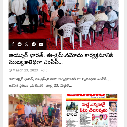
ఆయుష్మాన్ భారత్, ఈ-శ్రమ్,నమోదు కార్యక్రమానికి
ముఖ్యఅతిథిగా ఎంపీపీ…
March 23, 2023
0
ఆయుష్మాన్ భారత్, ఈ-శ్రమ్,నమోదు కార్యక్రమానికి ముఖ్యఅతిథిగా ఎంపీపీ…
జనసేన ప్రతినిధి ,ఘట్కేసర్ ,మార్చి 23: మేడ్చల్...