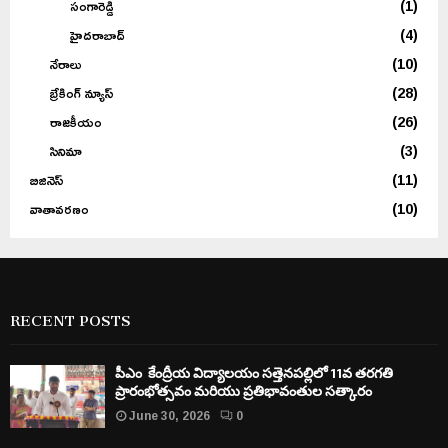
సంగారెడ్డి
(1)
హైదరాబాద్
(4)
నేరాలు
(10)
బ్రేకింగ్ న్యూస్
(28)
రాజకీయం
(26)
సినిమా
(3)
బిజినెస్
(11)
వాతావరణం
(10)
RECENT POSTS
పీఎం కేంద్రీయ విద్యాలయం సత్తెనపల్లిలో 11వ తరగతి
ప్రారంభోత్సవం మరియు ప్రతిభావంతుల సత్కారం
June 30, 2026
0