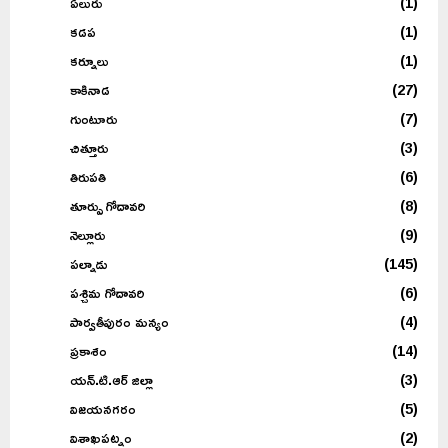
ఏలురు
(1)
కడప
(1)
కర్నూలు
(1)
కాకినాడ
(27)
గుంటూరు
(7)
చిత్తూరు
(3)
తిరుపతి
(6)
తూర్పు గోదావరి
(8)
నెల్లూరు
(9)
పల్నాడు
(145)
పశ్చిమ గోదావరి
(6)
పార్వతీపురం మన్యం
(4)
ప్రకాశం
(14)
యన్.టి.ఆర్ జిల్లా
(3)
విజయనగరం
(5)
విశాఖపట్నం
(2)