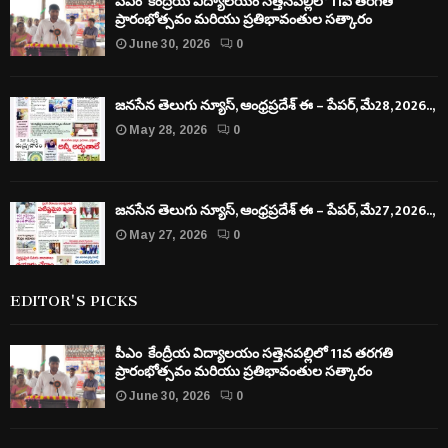
పీఎం కేంద్రీయ విద్యాలయం సత్తెనపల్లిలో 11వ తరగతి
ప్రారంభోత్సవం మరియు ప్రతిభావంతుల సత్కారం
June 30, 2026
0
జనసేన తెలుగు న్యూస్, ఆంధ్రప్రదేశ్ ఈ – పేపర్, మే28, 2026..,
May 28, 2026
0
జనసేన తెలుగు న్యూస్, ఆంధ్రప్రదేశ్ ఈ – పేపర్, మే27, 2026..,
May 27, 2026
0
EDITOR'S PICKS
పీఎం కేంద్రీయ విద్యాలయం సత్తెనపల్లిలో 11వ తరగతి
ప్రారంభోత్సవం మరియు ప్రతిభావంతుల సత్కారం
June 30, 2026
0