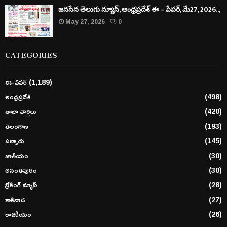
జనసేన తెలుగు న్యూస్, ఆంధ్రప్రదేశ్ ఈ – పేపర్, మే27, 2026..,
May 27, 2026
0
CATEGORIES
ఈ-పేపర్
(1,189)
అంధ్రప్రదేశ్
(498)
తాజా వార్తలు
(420)
తెలంగాణ
(193)
పల్నాడు
(145)
జాతీయం
(30)
అనంతపురం
(30)
బ్రేకింగ్ న్యూస్
(28)
కాకినాడ
(27)
రాజకీయం
(26)