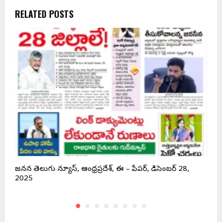
RELATED POSTS
జనసేన తెలుగు న్యూస్, ఆంధ్రప్రదేశ్, ఈ – పేపర్, డిసెంబర్ 28,
జ
2025