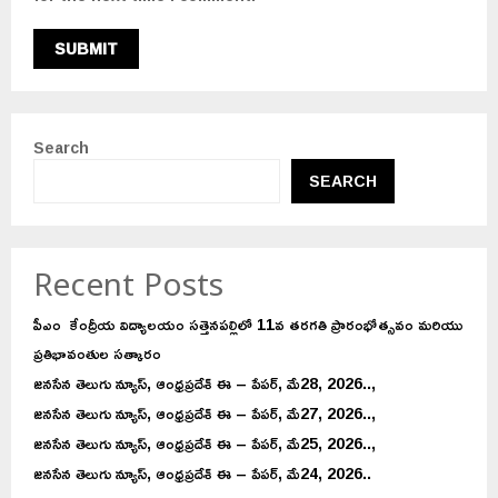
Search
SEARCH
Recent Posts
పీఎం కేంద్రీయ విద్యాలయం సత్తెనపల్లిలో 11వ తరగతి ప్రారంభోత్సవం మరియు
ప్రతిభావంతుల సత్కారం
జనసేన తెలుగు న్యూస్, ఆంధ్రప్రదేశ్ ఈ – పేపర్, మే28, 2026..,
జనసేన తెలుగు న్యూస్, ఆంధ్రప్రదేశ్ ఈ – పేపర్, మే27, 2026..,
జనసేన తెలుగు న్యూస్, ఆంధ్రప్రదేశ్ ఈ – పేపర్, మే25, 2026..,
జనసేన తెలుగు న్యూస్, ఆంధ్రప్రదేశ్ ఈ – పేపర్, మే24, 2026..