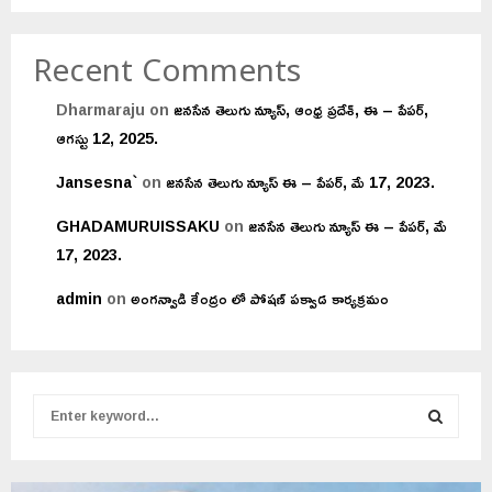
Recent Comments
Dharmaraju
on
జనసేన తెలుగు న్యూస్, ఆంధ్ర ప్రదేశ్, ఈ – పేపర్,
ఆగస్టు 12, 2025.
Jansesna`
on
జనసేన తెలుగు న్యూస్ ఈ – పేపర్, మే 17, 2023.
GHADAMURUISSAKU
on
జనసేన తెలుగు న్యూస్ ఈ – పేపర్, మే
17, 2023.
admin
on
అంగన్వాడి కేంద్రం లో పోషణ్ పక్వాడ కార్యక్రమం
S
e
a
S
r