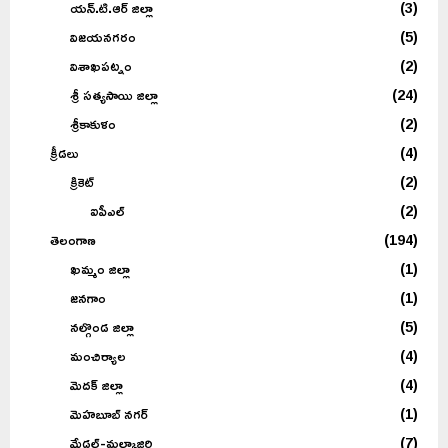
యన్.టి.ఆర్ జిల్లా
(3)
విజయనగరం
(5)
విశాఖపట్నం
(2)
శ్రీ సత్యసాయి జిల్లా
(24)
శ్రీకాకుళం
(2)
క్రీడలు
(4)
క్రికెట్
(2)
ఐపీఎల్
(2)
తెలంగాణ
(194)
ఖమ్మం జిల్లా
(1)
జనగాం
(1)
నల్గొండ జిల్లా
(5)
మంచిర్యాల
(4)
మెదక్ జిల్లా
(4)
మెహబూబ్ నగర్
(1)
మేడ్చల్-మల్కాజ్గిరి
(7)