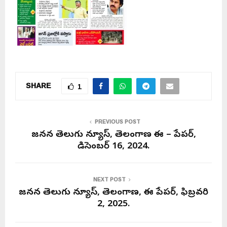
SHARE
1
PREVIOUS POST
జనసేన తెలుగు న్యూస్, తెలంగాణ ఈ – పేపర్,
డిసెంబర్ 16, 2024.
NEXT POST
జనసేన తెలుగు న్యూస్, తెలంగాణ, ఈ పేపర్, ఫిబ్రవరి
2, 2025.