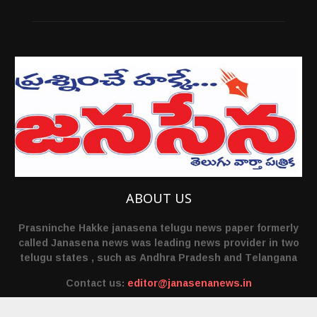
ABOUT US
Prasninche Hakke janasena telugu news paper formerly
called Janasena news was leading news provider in two
telugu states , such as Andhra Pradesh and Telangana
Contact us:
editor@janasenanews.in