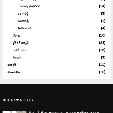
యాదాద్రి భువనగిరి
(14)
రంగారెడ్డి
(3)
సంగారెడ్డి
(1)
హైదరాబాద్
(4)
నేరాలు
(10)
బ్రేకింగ్ న్యూస్
(28)
రాజకీయం
(26)
సినిమా
(3)
బిజినెస్
(11)
వాతావరణం
(10)
RECENT POSTS