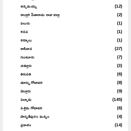
ఆన్నమయ్య
(12)
ఆల్లూరి సీతారామ రాజు జిల్లా
(2)
ఏలురు
(1)
కడప
(1)
కర్నూలు
(1)
కాకినాడ
(27)
గుంటూరు
(7)
చిత్తూరు
(3)
తిరుపతి
(6)
తూర్పు గోదావరి
(8)
నెల్లూరు
(9)
పల్నాడు
(145)
పశ్చిమ గోదావరి
(6)
పార్వతీపురం మన్యం
(4)
ప్రకాశం
(14)