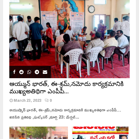
ఆయుష్మాన్ భారత్, ఈ-శ్రమ్,నమోదు కార్యక్రమానికి
ముఖ్యఅతిథిగా ఎంపీపీ…
March 23, 2023
0
ఆయుష్మాన్ భారత్, ఈ-శ్రమ్,నమోదు కార్యక్రమానికి ముఖ్యఅతిథిగా ఎంపీపీ…
జనసేన ప్రతినిధి ,ఘట్కేసర్ ,మార్చి 23: మేడ్చల్...