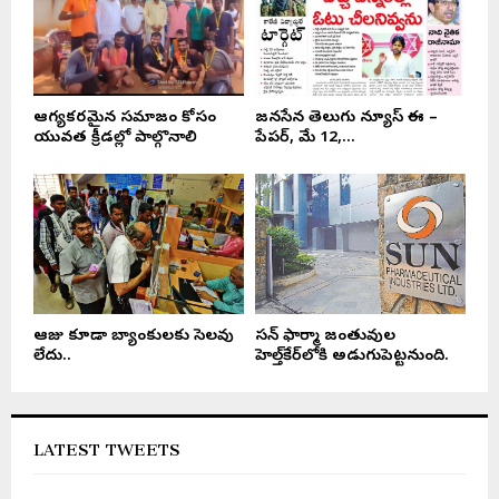
ఆరోగ్యకరమైన సమాజం కోసం
జనసేన తెలుగు న్యూస్ ఈ –
యువత క్రీడల్లో పాల్గొనాలి
పేపర్, మే 12,...
ఆరోజు కూడా బ్యాంకులకు సెలవు
సన్ ఫార్మా జంతువుల
లేదు..
హెల్త్‌కేర్‌లోకి అడుగుపెట్టనుంది.
LATEST TWEETS