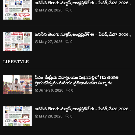
జనసేన తెలుగు న్యూస్, ఆంధ్రప్రదేశ్ ఈ – పేపర్, మే28, 2026..,
May 28, 2026
0
జనసేన తెలుగు న్యూస్, ఆంధ్రప్రదేశ్ ఈ – పేపర్, మే27, 2026..,
May 27, 2026
0
LIFESTYLE
పీఎం కేంద్రీయ విద్యాలయం సత్తెనపల్లిలో 11వ తరగతి
ప్రారంభోత్సవం మరియు ప్రతిభావంతుల సత్కారం
June 30, 2026
0
జనసేన తెలుగు న్యూస్, ఆంధ్రప్రదేశ్ ఈ – పేపర్, మే28, 2026..,
May 28, 2026
0