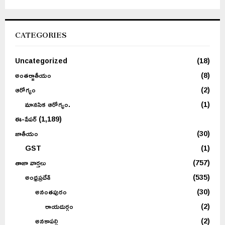
CATEGORIES
Uncategorized
(18)
అంతర్జాతీయం
(8)
ఆరోగ్యం
(2)
మానసిక ఆరోగ్యం.
(1)
ఈ-పేపర్
(1,189)
జాతీయం
(30)
GST
(1)
తాజా వార్తలు
(757)
అంధ్రప్రదేశ్
(535)
అనంతపురం
(30)
రాయదుర్గం
(2)
అనకాపల్లి
(2)