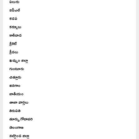
ఏలురు
ఐపీఎల్
కడప
కర్నూలు
కాకినాడ
క్రికెట్
క్రీడలు
ఖమ్మం జిల్లా
గుంటూరు
చిత్తూరు
జనగాం
జాతీయం
తాజా వార్తలు
తిరుపతి
తూర్పు గోదావరి
తెలంగాణ
నల్గొండ జిల్లా