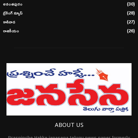
అనంతపురం
(30)
బ్రేకింగ్ న్యూస్
(28)
కాకినాడ
(27)
రాజకీయం
(26)
ABOUT US
Prasninche Hakke janasena telugu news paper formerly