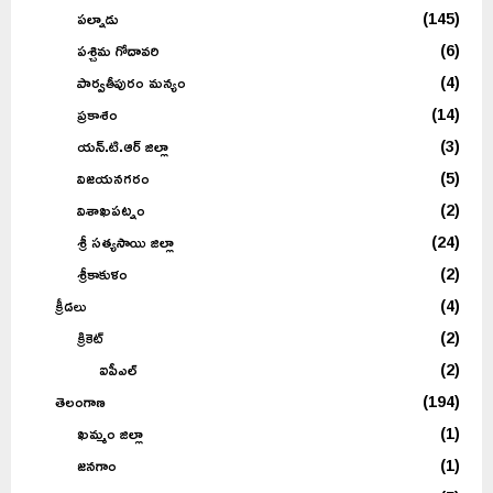
పల్నాడు
(145)
పశ్చిమ గోదావరి
(6)
పార్వతీపురం మన్యం
(4)
ప్రకాశం
(14)
యన్.టి.ఆర్ జిల్లా
(3)
విజయనగరం
(5)
విశాఖపట్నం
(2)
శ్రీ సత్యసాయి జిల్లా
(24)
శ్రీకాకుళం
(2)
క్రీడలు
(4)
క్రికెట్
(2)
ఐపీఎల్
(2)
తెలంగాణ
(194)
ఖమ్మం జిల్లా
(1)
జనగాం
(1)