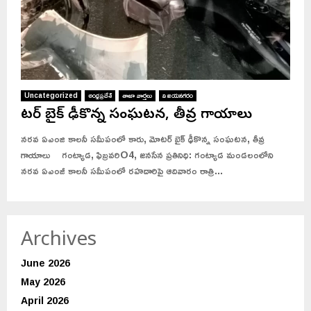
Uncategorized
అంధ్రప్రదేశ్
తాజా వార్తలు
విజయనగరం
మోటర్ బైక్ ఢీకొన్న సంఘటన, తీవ్ర గాయాలు
నరవ ఏఎంజి కాలనీ సమీపంలో కారు, మోటర్ బైక్ ఢీకొన్న సంఘటన, తీవ్ర
గాయాలు గంట్యాడ, ఫిబ్రవరిO4, జనసేన ప్రతినిధి: గంట్యాడ మండలంలోని
నరవ ఏఎంజీ కాలనీ సమీపంలో రహదారిపై ఆదివారం రాత్రి...
Archives
June 2026
May 2026
April 2026