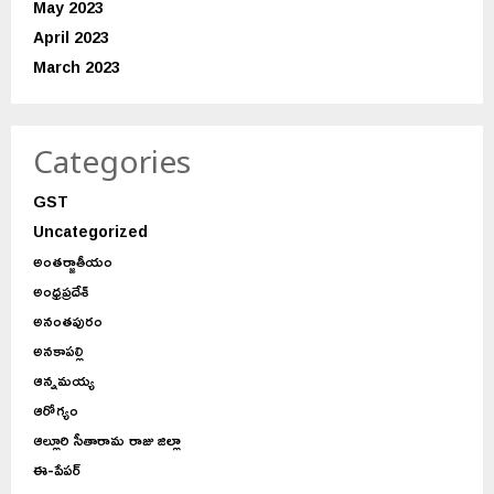
May 2023
April 2023
March 2023
Categories
GST
Uncategorized
అంతర్జాతీయం
అంధ్రప్రదేశ్
అనంతపురం
అనకాపల్లి
ఆన్నమయ్య
ఆరోగ్యం
ఆల్లూరి సీతారామ రాజు జిల్లా
ఈ-పేపర్