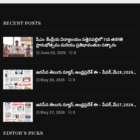
RECENT POSTS
పీఎం కేంద్రీయ విద్యాలయం సత్తెనపల్లిలో 11వ తరగతి
ప్రారంభోత్సవం మరియు ప్రతిభావంతుల సత్కారం
June 30, 2026
0
జనసేన తెలుగు న్యూస్, ఆంధ్రప్రదేశ్ ఈ – పేపర్, మే28, 2026..,
May 28, 2026
0
జనసేన తెలుగు న్యూస్, ఆంధ్రప్రదేశ్ ఈ – పేపర్, మే27, 2026..,
May 27, 2026
0
EDITOR'S PICKS