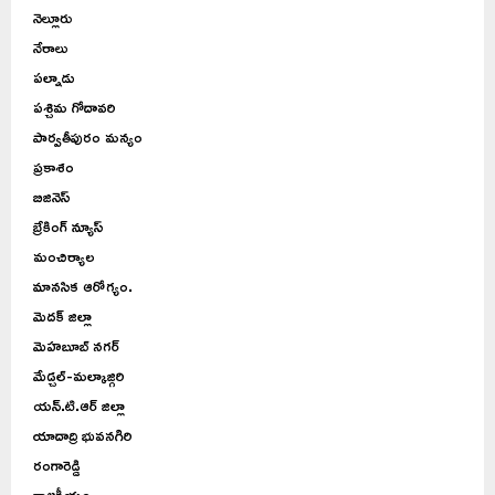
నెల్లూరు
నేరాలు
పల్నాడు
పశ్చిమ గోదావరి
పార్వతీపురం మన్యం
ప్రకాశం
బిజినెస్
బ్రేకింగ్ న్యూస్
మంచిర్యాల
మానసిక ఆరోగ్యం.
మెదక్ జిల్లా
మెహబూబ్ నగర్
మేడ్చల్-మల్కాజ్గిరి
యన్.టి.ఆర్ జిల్లా
యాదాద్రి భువనగిరి
రంగారెడ్డి
రాజకీయం