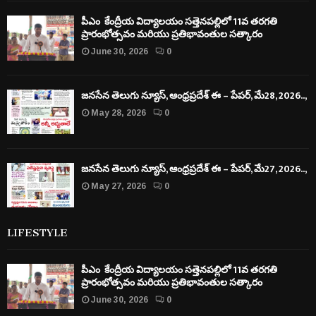
పీఎం కేంద్రీయ విద్యాలయం సత్తెనపల్లిలో 11వ తరగతి
ప్రారంభోత్సవం మరియు ప్రతిభావంతుల సత్కారం
June 30, 2026
0
జనసేన తెలుగు న్యూస్, ఆంధ్రప్రదేశ్ ఈ – పేపర్, మే28, 2026..,
May 28, 2026
0
జనసేన తెలుగు న్యూస్, ఆంధ్రప్రదేశ్ ఈ – పేపర్, మే27, 2026..,
May 27, 2026
0
LIFESTYLE
పీఎం కేంద్రీయ విద్యాలయం సత్తెనపల్లిలో 11వ తరగతి
ప్రారంభోత్సవం మరియు ప్రతిభావంతుల సత్కారం
June 30, 2026
0