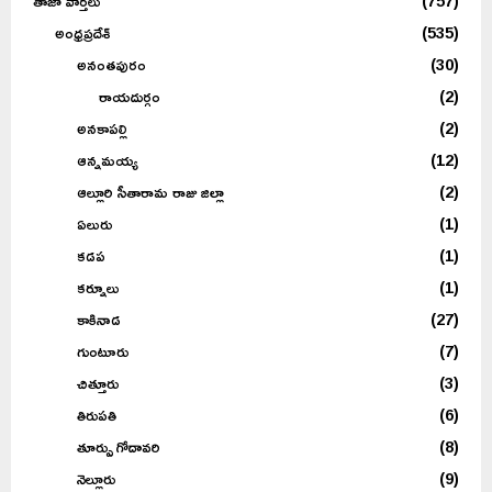
తాజా వార్తలు
(757)
అంధ్రప్రదేశ్
(535)
అనంతపురం
(30)
రాయదుర్గం
(2)
అనకాపల్లి
(2)
ఆన్నమయ్య
(12)
ఆల్లూరి సీతారామ రాజు జిల్లా
(2)
ఏలురు
(1)
కడప
(1)
కర్నూలు
(1)
కాకినాడ
(27)
గుంటూరు
(7)
చిత్తూరు
(3)
తిరుపతి
(6)
తూర్పు గోదావరి
(8)
నెల్లూరు
(9)