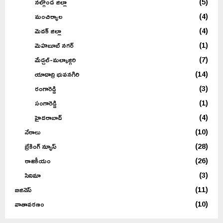
నల్గొండ జిల్లా
(5)
మంచిర్యాల
(4)
మెదక్ జిల్లా
(4)
మెహబూబ్ నగర్
(1)
మేడ్చల్-మల్కాజ్గిరి
(7)
యాదాద్రి భువనగిరి
(14)
రంగారెడ్డి
(3)
సంగారెడ్డి
(1)
హైదరాబాద్
(4)
నేరాలు
(10)
బ్రేకింగ్ న్యూస్
(28)
రాజకీయం
(26)
సినిమా
(3)
బిజినెస్
(11)
వాతావరణం
(10)