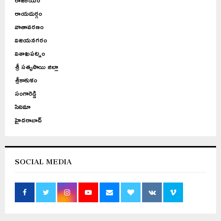
రాయదుర్గం
వాతావరణం
విజయనగరం
విశాఖపట్నం
శ్రీ సత్యసాయి జిల్లా
శ్రీకాకుళం
సంగారెడ్డి
సినిమా
హైదరాబాద్
SOCIAL MEDIA