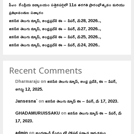
పీఎం కేంద్రీయ విద్యాలయం సత్తెనపల్లిలో 11వ తరగతి ప్రారంభోత్సవం మరియు
ప్రతిభావంతుల సత్కారం
జనసేన తెలుగు న్యూస్, ఆంధ్రప్రదేశ్ ఈ – పేపర్, మే28, 2026..,
జనసేన తెలుగు న్యూస్, ఆంధ్రప్రదేశ్ ఈ – పేపర్, మే27, 2026..,
జనసేన తెలుగు న్యూస్, ఆంధ్రప్రదేశ్ ఈ – పేపర్, మే25, 2026..,
జనసేన తెలుగు న్యూస్, ఆంధ్రప్రదేశ్ ఈ – పేపర్, మే24, 2026..
Recent Comments
Dharmaraju
on
జనసేన తెలుగు న్యూస్, ఆంధ్ర ప్రదేశ్, ఈ – పేపర్,
ఆగస్టు 12, 2025.
Jansesna`
on
జనసేన తెలుగు న్యూస్ ఈ – పేపర్, మే 17, 2023.
GHADAMURUISSAKU
on
జనసేన తెలుగు న్యూస్ ఈ – పేపర్, మే
17, 2023.
admin
on
అంగన్వాడి కేంద్రం లో పోషణ్ పక్వాడ కార్యక్రమం