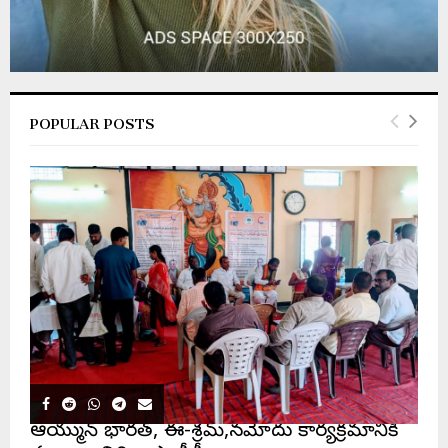
POPULAR POSTS
ఆయుష్మాన్ భారత్, ఈ-శ్రమ్,నమోదు కార్యక్రమానికి