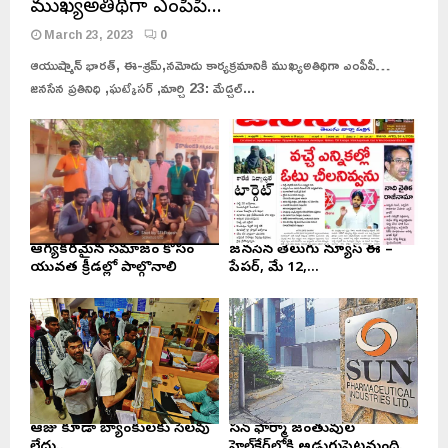
ముఖ్యఅతిథిగా ఎంపీపీ…
March 23, 2023
0
ఆయుష్మాన్ భారత్, ఈ-శ్రమ్,నమోదు కార్యక్రమానికి ముఖ్యఅతిథిగా ఎంపీపీ…
జనసేన ప్రతినిధి ,ఘట్కేసర్ ,మార్చి 23: మేడ్చల్...
ఆరోగ్యకరమైన సమాజం కోసం
జనసేన తెలుగు న్యూస్ ఈ –
యువత క్రీడల్లో పాల్గొనాలి
పేపర్, మే 12,...
ఆరోజు కూడా బ్యాంకులకు సెలవు
సన్ ఫార్మా జంతువుల
లేదు..
హెల్త్‌కేర్‌లోకి అడుగుపెట్టనుంది.