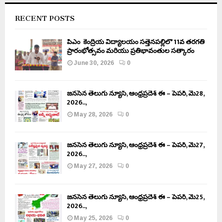
RECENT POSTS
పీఎం కేంద్రీయ విద్యాలయం సత్తెనపల్లిలో 11వ తరగతి
ప్రారంభోత్సవం మరియు ప్రతిభావంతుల సత్కారం
June 30, 2026
0
జనసేన తెలుగు న్యూస్, ఆంధ్రప్రదేశ్ ఈ – పేపర్, మే28,
2026..,
May 28, 2026
0
జనసేన తెలుగు న్యూస్, ఆంధ్రప్రదేశ్ ఈ – పేపర్, మే27,
2026..,
May 27, 2026
0
జనసేన తెలుగు న్యూస్, ఆంధ్రప్రదేశ్ ఈ – పేపర్, మే25,
2026..,
May 25, 2026
0