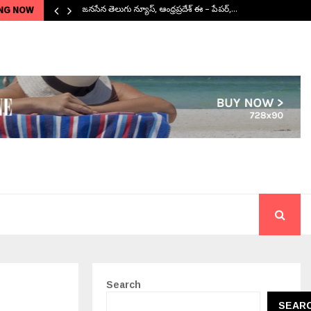
NG NOW
జనసేన తెలుగు న్యూస్, ఆంధ్రప్రదేశ్ ఈ – పేపర్,…
Search
SEAR