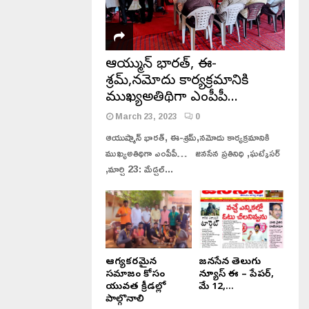
ఆయుష్మాన్ భారత్, ఈ-
శ్రమ్,నమోదు కార్యక్రమానికి
ముఖ్యఅతిథిగా ఎంపీపీ…
March 23, 2023
0
ఆయుష్మాన్ భారత్, ఈ-శ్రమ్,నమోదు కార్యక్రమానికి
ముఖ్యఅతిథిగా ఎంపీపీ… జనసేన ప్రతినిధి ,ఘట్కేసర్
,మార్చి 23: మేడ్చల్...
ఆరోగ్యకరమైన
జనసేన తెలుగు
సమాజం కోసం
న్యూస్ ఈ – పేపర్,
యువత క్రీడల్లో
మే 12,...
పాల్గొనాలి