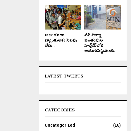
ఆరోజు కూడా
సన్ ఫార్మా
బ్యాంకులకు సెలవు
జంతువుల
లేదు..
హెల్త్‌కేర్‌లోకి
అడుగుపెట్టనుంది.
LATEST TWEETS
CATEGORIES
Uncategorized
(18)