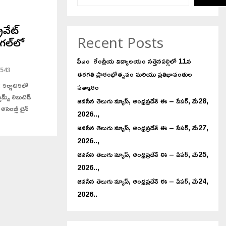
ైవేట్
Recent Posts
గల్‌లో
పీఎం కేంద్రీయ విద్యాలయం సత్తెనపల్లిలో 11వ
543
తరగతి ప్రారంభోత్సవం మరియు ప్రతిభావంతుల
్: కర్ణాటకలో
సత్కారం
మ్స్ లిమిటెడ్
జనసేన తెలుగు న్యూస్, ఆంధ్రప్రదేశ్ ఈ – పేపర్, మే28,
సెంబ్లీ లైన్
2026..,
జనసేన తెలుగు న్యూస్, ఆంధ్రప్రదేశ్ ఈ – పేపర్, మే27,
2026..,
జనసేన తెలుగు న్యూస్, ఆంధ్రప్రదేశ్ ఈ – పేపర్, మే25,
2026..,
జనసేన తెలుగు న్యూస్, ఆంధ్రప్రదేశ్ ఈ – పేపర్, మే24,
2026..