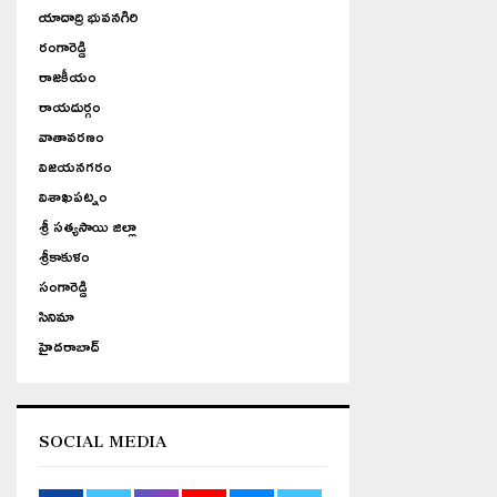
యాదాద్రి భువనగిరి
రంగారెడ్డి
రాజకీయం
రాయదుర్గం
వాతావరణం
విజయనగరం
విశాఖపట్నం
శ్రీ సత్యసాయి జిల్లా
శ్రీకాకుళం
సంగారెడ్డి
సినిమా
హైదరాబాద్
SOCIAL MEDIA