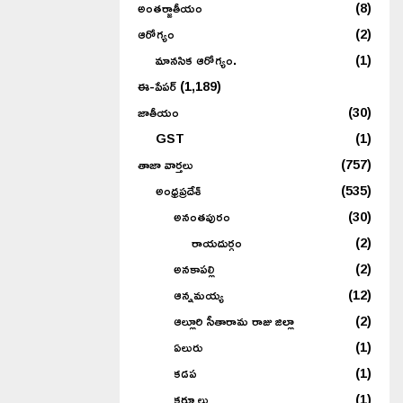
అంతర్జాతీయం
(8)
ఆరోగ్యం
(2)
మానసిక ఆరోగ్యం.
(1)
ఈ-పేపర్
(1,189)
జాతీయం
(30)
GST
(1)
తాజా వార్తలు
(757)
అంధ్రప్రదేశ్
(535)
అనంతపురం
(30)
రాయదుర్గం
(2)
అనకాపల్లి
(2)
ఆన్నమయ్య
(12)
ఆల్లూరి సీతారామ రాజు జిల్లా
(2)
ఏలురు
(1)
కడప
(1)
కర్నూలు
(1)