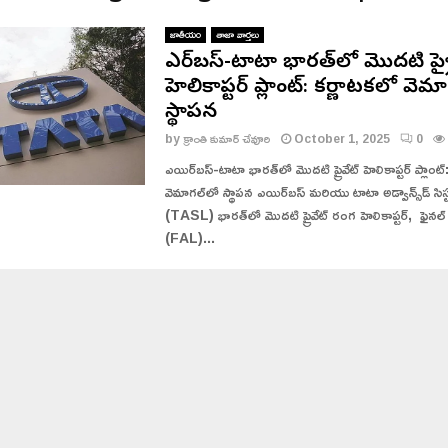
జాతీయం
తాజా వార్తలు
ఎయిర్‌బస్-టాటా భారత్‌లో మొదటి ప్ర
హెలికాప్టర్ ప్లాంట్: కర్ణాటకలో వెమా
స్థాపన
by
క్రాంతి కుమార్ చేవూరి
October 1, 2025
0
ఎయిర్‌బస్-టాటా భారత్‌లో మొదటి ప్రైవేట్ హెలికాప్టర్ ప్లాంట
వెమాగల్‌లో స్థాపన ఎయిర్‌బస్ మరియు టాటా అడ్వాన్స్‌డ్ సిస్ట
(TASL) భారత్‌లో మొదటి ప్రైవేట్ రంగ హెలికాప్టర్, ఫైనల్ అ
(FAL)...