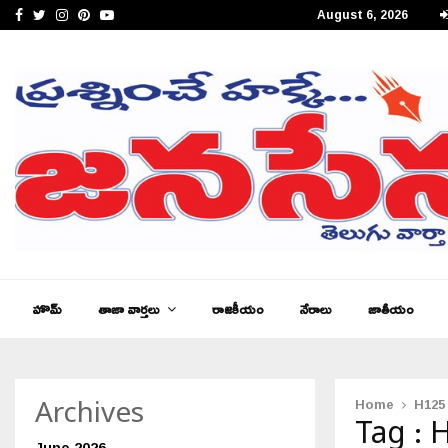
Facebook
Twitter
Instagram
Pinterest
Youtube
August 6, 2026
జనసేన తెలుగు న్యూస్ ఆంధ్రప్రదేశ్ ఈ – పేపర్,…
హొమ్
తాజా వార్తలు
రాజకీయం
నేరాలు
జాతీయం
Home
H125
Archives
Tag : 
June 2026