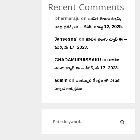
Recent Comments
Dharmaraju
on
జనసేన తెలుగు న్యూస్,
ఆంధ్ర ప్రదేశ్, ఈ – పేపర్, ఆగస్టు 12, 2025.
Jansesna`
on
జనసేన తెలుగు న్యూస్ ఈ –
పేపర్, మే 17, 2023.
GHADAMURUISSAKU
on
జనసేన
తెలుగు న్యూస్ ఈ – పేపర్, మే 17, 2023.
admin
on
అంగన్వాడి కేంద్రం లో పోషణ్
పక్వాడ కార్యక్రమం
S
e
a
S
r