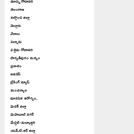
తూర్పు గోదావరి
తెలంగాణ
నల్గొండ జిల్లా
నెల్లూరు
నేరాలు
పల్నాడు
పశ్చిమ గోదావరి
పార్వతీపురం మన్యం
ప్రకాశం
బిజినెస్
బ్రేకింగ్ న్యూస్
మంచిర్యాల
మానసిక ఆరోగ్యం.
మెదక్ జిల్లా
మెహబూబ్ నగర్
మేడ్చల్-మల్కాజ్గిరి
యన్.టి.ఆర్ జిల్లా