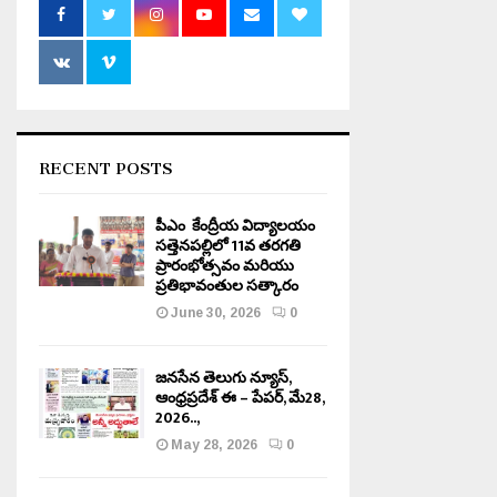
RECENT POSTS
పీఎం కేంద్రీయ విద్యాలయం
సత్తెనపల్లిలో 11వ తరగతి
ప్రారంభోత్సవం మరియు
ప్రతిభావంతుల సత్కారం
June 30, 2026
0
జనసేన తెలుగు న్యూస్,
ఆంధ్రప్రదేశ్ ఈ – పేపర్, మే28,
2026..,
May 28, 2026
0