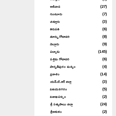
కాకినాడ
(27)
గుంటూరు
(7)
చిత్తూరు
(3)
తిరుపతి
(6)
తూర్పు గోదావరి
(8)
నెల్లూరు
(9)
పల్నాడు
(145)
పశ్చిమ గోదావరి
(6)
పార్వతీపురం మన్యం
(4)
ప్రకాశం
(14)
యన్.టి.ఆర్ జిల్లా
(3)
విజయనగరం
(5)
విశాఖపట్నం
(2)
శ్రీ సత్యసాయి జిల్లా
(24)
శ్రీకాకుళం
(2)