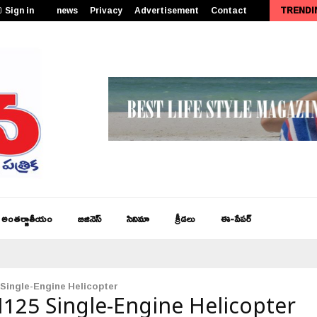
Sign in
news
Privacy
Advertisement
Contact
TRENDI
పీఎం కేంద్రీయ విద్యాలయం సత్తెనపల్లిలో 11వ తరగతి ప్రారంభోత్సవం…
అంతర్జాతీయం
బిజినెస్
సినిమా
క్రీడలు
ఈ-పేపర్
 Single-Engine Helicopter
H125 Single-Engine Helicopter