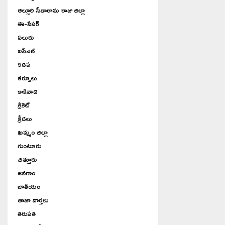
ఆల్లూరి సీతారామ రాజు జిల్లా
ఈ-పేపర్
ఏలురు
ఐపీఎల్
కడప
కర్నూలు
కాకినాడ
క్రికెట్
క్రీడలు
ఖమ్మం జిల్లా
గుంటూరు
చిత్తూరు
జనగాం
జాతీయం
తాజా వార్తలు
తిరుపతి