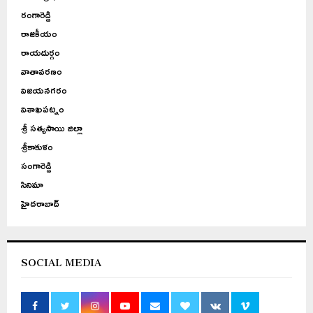
రంగారెడ్డి
రాజకీయం
రాయదుర్గం
వాతావరణం
విజయనగరం
విశాఖపట్నం
శ్రీ సత్యసాయి జిల్లా
శ్రీకాకుళం
సంగారెడ్డి
సినిమా
హైదరాబాద్
SOCIAL MEDIA