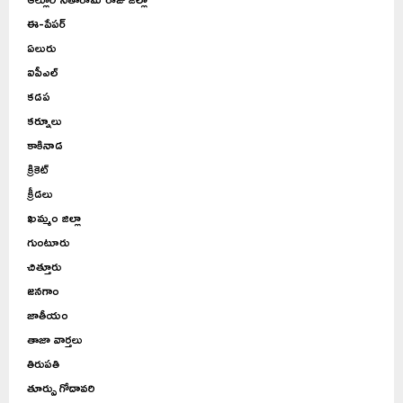
ఈ-పేపర్
ఏలురు
ఐపీఎల్
కడప
కర్నూలు
కాకినాడ
క్రికెట్
క్రీడలు
ఖమ్మం జిల్లా
గుంటూరు
చిత్తూరు
జనగాం
జాతీయం
తాజా వార్తలు
తిరుపతి
తూర్పు గోదావరి