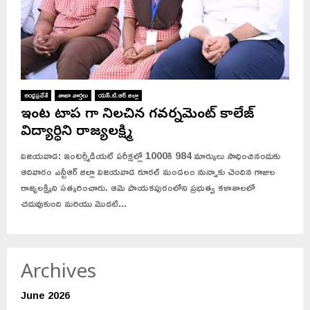
అంధ్రప్రదేశ్
తాజా వార్తలు
యన్.టి.ఆర్ జిల్లా
ఇంటర్ టాపర్ గా నిలచిన గవర్నమెంట్ కాలేజ్
విద్యార్ధిని రాజ్యలక్ష్మి
విజయవాడ: ఇంటర్మీడియట్ పరీక్షల్లో 1000కి 984 మార్కులు సాధించినందుకు
ఆదివారం ఎన్టీఆర్ జిల్లా విజయవాడ రూరల్ మండలం నున్నాకు చెందిన గాజుల
రాజ్యలక్ష్మిని సత్కరించారు. ఆమె పాయకపురంలోని ప్రభుత్వ కళాశాలలో
చదువుకుంది మరియు మొదటి...
Archives
June 2026