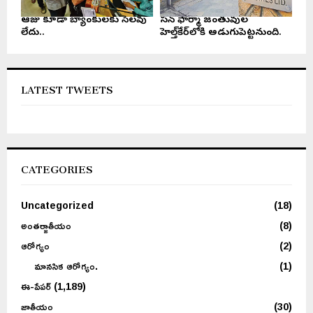
ఆరోజు కూడా బ్యాంకులకు సెలవు
సన్ ఫార్మా జంతువుల
లేదు..
హెల్త్‌కేర్‌లోకి అడుగుపెట్టనుంది.
LATEST TWEETS
CATEGORIES
Uncategorized
(18)
అంతర్జాతీయం
(8)
ఆరోగ్యం
(2)
మానసిక ఆరోగ్యం.
(1)
ఈ-పేపర్
(1,189)
జాతీయం
(30)