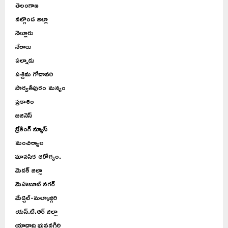
తెలంగాణ
నల్గొండ జిల్లా
నెల్లూరు
నేరాలు
పల్నాడు
పశ్చిమ గోదావరి
పార్వతీపురం మన్యం
ప్రకాశం
బిజినెస్
బ్రేకింగ్ న్యూస్
మంచిర్యాల
మానసిక ఆరోగ్యం.
మెదక్ జిల్లా
మెహబూబ్ నగర్
మేడ్చల్-మల్కాజ్గిరి
యన్.టి.ఆర్ జిల్లా
యాదాద్రి భువనగిరి