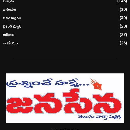
పల్నాడు
(145)
జాతీయం
(30)
అనంతపురం
(30)
బ్రేకింగ్ న్యూస్
(28)
కాకినాడ
(27)
రాజకీయం
(26)