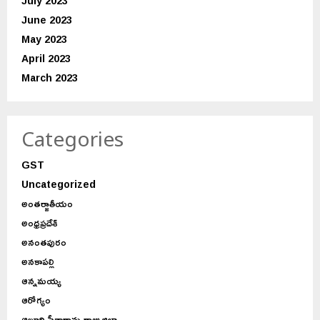
July 2023
June 2023
May 2023
April 2023
March 2023
Categories
GST
Uncategorized
అంతర్జాతీయం
అంధ్రప్రదేశ్
అనంతపురం
అనకాపల్లి
ఆన్నమయ్య
ఆరోగ్యం
ఆల్లూరి సీతారామ రాజు జిల్లా