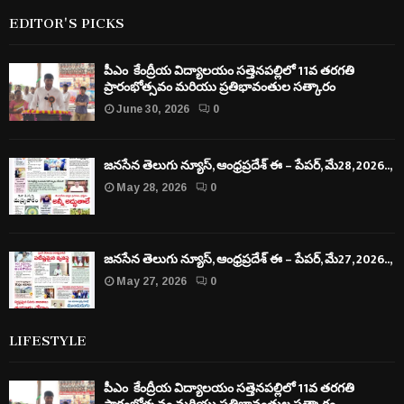
EDITOR'S PICKS
పీఎం కేంద్రీయ విద్యాలయం సత్తెనపల్లిలో 11వ తరగతి
ప్రారంభోత్సవం మరియు ప్రతిభావంతుల సత్కారం
June 30, 2026
0
జనసేన తెలుగు న్యూస్, ఆంధ్రప్రదేశ్ ఈ – పేపర్, మే28, 2026..,
May 28, 2026
0
జనసేన తెలుగు న్యూస్, ఆంధ్రప్రదేశ్ ఈ – పేపర్, మే27, 2026..,
May 27, 2026
0
LIFESTYLE
పీఎం కేంద్రీయ విద్యాలయం సత్తెనపల్లిలో 11వ తరగతి