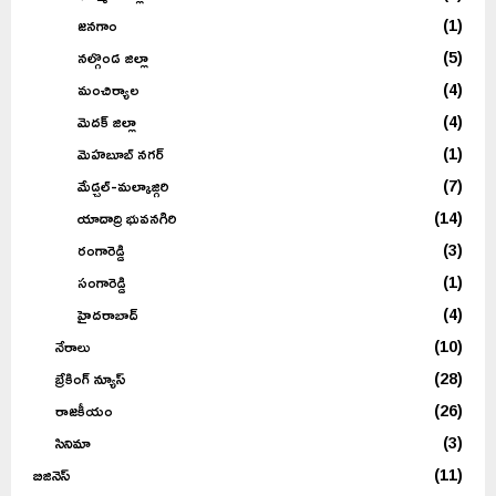
జనగాం
(1)
నల్గొండ జిల్లా
(5)
మంచిర్యాల
(4)
మెదక్ జిల్లా
(4)
మెహబూబ్ నగర్
(1)
మేడ్చల్-మల్కాజ్గిరి
(7)
యాదాద్రి భువనగిరి
(14)
రంగారెడ్డి
(3)
సంగారెడ్డి
(1)
హైదరాబాద్
(4)
నేరాలు
(10)
బ్రేకింగ్ న్యూస్
(28)
రాజకీయం
(26)
సినిమా
(3)
బిజినెస్
(11)