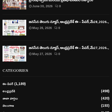
ప్రారంభోత్సవం మరియు ప్రతిభావంతుల సత్కారం
June 30, 2026
0
జనసేన తెలుగు న్యూస్, ఆంధ్రప్రదేశ్ ఈ – పేపర్, మే28, 2026..,
May 28, 2026
0
జనసేన తెలుగు న్యూస్, ఆంధ్రప్రదేశ్ ఈ – పేపర్, మే27, 2026..,
May 27, 2026
0
CATEGORIES
ఈ-పేపర్
(1,189)
అంధ్రప్రదేశ్
(498)
తాజా వార్తలు
(420)
తెలంగాణ
(193)