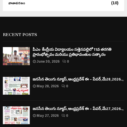
వాతావరణం
(10)
RECENT POSTS
పీఎం కేంద్రీయ విద్యాలయం సత్తెనపల్లిలో 11వ తరగతి
ప్రారంభోత్సవం మరియు ప్రతిభావంతుల సత్కారం
June 30, 2026
0
జనసేన తెలుగు న్యూస్, ఆంధ్రప్రదేశ్ ఈ – పేపర్, మే28, 2026..,
May 28, 2026
0
జనసేన తెలుగు న్యూస్, ఆంధ్రప్రదేశ్ ఈ – పేపర్, మే27, 2026..,
May 27, 2026
0