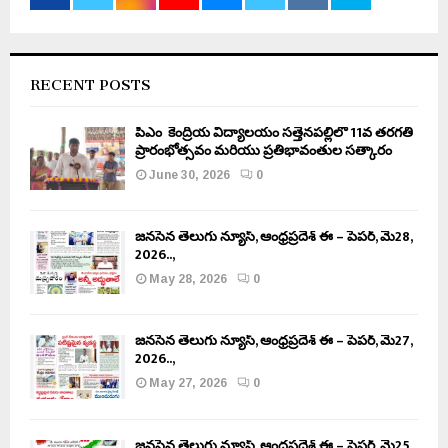
RECENT POSTS
పీఎం కేంద్రీయ విద్యాలయం సత్తెనపల్లిలో 11వ తరగతి
ప్రారంభోత్సవం మరియు ప్రతిభావంతుల సత్కారం
June 30, 2026
0
జనసేన తెలుగు న్యూస్, ఆంధ్రప్రదేశ్ ఈ – పేపర్, మే28,
2026..,
May 28, 2026
0
జనసేన తెలుగు న్యూస్, ఆంధ్రప్రదేశ్ ఈ – పేపర్, మే27,
2026..,
May 27, 2026
0
జనసేన తెలుగు న్యూస్, ఆంధ్రప్రదేశ్ ఈ – పేపర్, మే25,