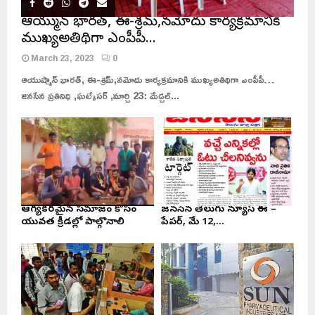
ఆయుష్మాన్ భారత్, ఈ-శ్రమ్,నమోదు కార్యక్రమానికి
ముఖ్యఅతిథిగా ఎంపీపీ…
March 23, 2023
0
ఆయుష్మాన్ భారత్, ఈ-శ్రమ్,నమోదు కార్యక్రమానికి ముఖ్యఅతిథిగా ఎంపీపీ…
జనసేన ప్రతినిధి ,ఘట్కేసర్ ,మార్చి 23: మేడ్చల్...
ఆరోగ్యకరమైన సమాజం కోసం
జనసేన తెలుగు న్యూస్ ఈ –
యువత క్రీడల్లో పాల్గొనాలి
పేపర్, మే 12,...