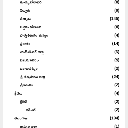
తూర్పు గోదావరి
(8)
నెల్లూరు
(9)
పల్నాడు
(145)
పశ్చిమ గోదావరి
(6)
పార్వతీపురం మన్యం
(4)
ప్రకాశం
(14)
యన్.టి.ఆర్ జిల్లా
(3)
విజయనగరం
(5)
విశాఖపట్నం
(2)
శ్రీ సత్యసాయి జిల్లా
(24)
శ్రీకాకుళం
(2)
క్రీడలు
(4)
క్రికెట్
(2)
ఐపీఎల్
(2)
తెలంగాణ
(194)
ఖమ్మం జిల్లా
(1)